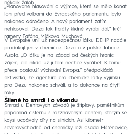
několik žalob.
„Plánované hlasování o výjimce, které se mělo konat
loni před volbami do Evropského parlamentu, bylo
nakonec odročeno. A nový parlament zatím
nehlasoval. Deza tak ftaláty klidně vyrábí dál,“ krčí
rameny Taťána Míčková Muchová.
V Evropské unii už nebezpečnou látku DEHP nadále
produkují jen v chemičce Deza a v polské fabrice
Azota. „O látku je na západ od českých hranic
zájem, ale nikdo už ji tam nechce vyrábět. K tomu
přece poslouží východní Evropa,“ předpokládá
aktivistka, že agentura pro chemické látky výjimku
pro Dezu nakonec schválí, a to dokonce na čtyři
roky.
Šíleně to smrdí i o víkendu
Smrad u Dehtových závodů je štiplavý, pamětníkům
připomíná cisternu s rozžhaveným dehtem, kterým se
kdysi ucpávaly díry na silnicích. Asi kilometr
severovýchodně od chemičky leží osada Mštěnovice,