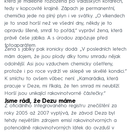
která je malebně rozložena po valašských kotárech,
tedy v kopcovité krajině. Zápach je permanentní,
chemička jede na plný plyn i ve svátky. „O víkendech
je to snad horší než ve všední dny, někdy je to
opravdu šílené, smrdí to pořád,“ vypráví žena, která
právě češe jablka. A s úrodou zapózuje před
fotoaparátem.
Žena s jablky pak ironicky dodá: „V posledních letech
mám dojem, že jsou plody díky tomu smradu nějak
odolnější. Asi jsou vzduchem chemicky ošetřeny,
protože i po roce vydrží ve sklepě ve skvělé kondici.“
K smíchu to ovšem vůbec není. „Kamarádka, která
pracuje v Deze, mi říkala, že ten smrad mi neublíží.
Horší jsou unikající rakovinotvorné částečky.“
Jsme rádi, že Dezu máme
Z oficiálního Integrovaného registru znečištění za
roky 2005 až 2007 vyplývá, že závod Deza byl
tehdy největším zdrojem emisí rakovinotvorných a
potenciálně rakovinotvorných látek do ovzduší v