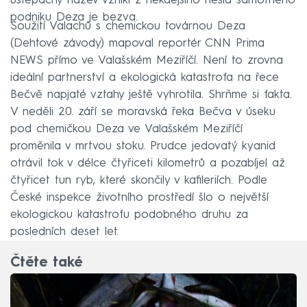
uštěpačný název vznikl z někdejšího hesla samotného
podniku Deza je bezva.
Soužití Valachů s chemickou továrnou Deza
(Dehtové závody) mapoval reportér CNN Prima
NEWS přímo ve Valašském Meziříčí. Není to zrovna
ideální partnerství a ekologická katastrofa na řece
Bečvě napjaté vztahy ještě vyhrotila. Shrňme si fakta.
V neděli 20. září se moravská řeka Bečva v úseku
pod chemičkou Deza ve Valašském Meziříčí
proměnila v mrtvou stoku. Prudce jedovatý kyanid
otrávil tok v délce čtyřiceti kilometrů a pozabíjel až
čtyřicet tun ryb, které skončily v kafileriích. Podle
České inspekce životního prostředí šlo o největší
ekologickou katastrofu podobného druhu za
posledních deset let.
Čtěte také