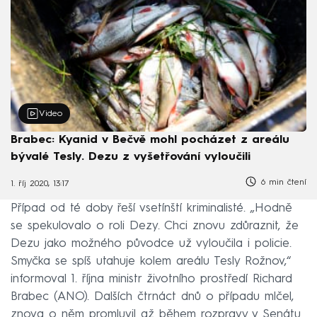
Video
Brabec: Kyanid v Bečvě mohl pocházet z areálu
bývalé Tesly. Dezu z vyšetřování vyloučili
6 min čtení
1. říj 2020, 13:17
Případ od té doby řeší vsetínští kriminalisté. „Hodně
se spekulovalo o roli Dezy. Chci znovu zdůraznit, že
Dezu jako možného původce už vyloučila i policie.
Smyčka se spíš utahuje kolem areálu Tesly Rožnov,“
informoval 1. října ministr životního prostředí Richard
Brabec (ANO). Dalších čtrnáct dnů o případu mlčel,
znova o něm promluvil až během rozpravy v Senátu