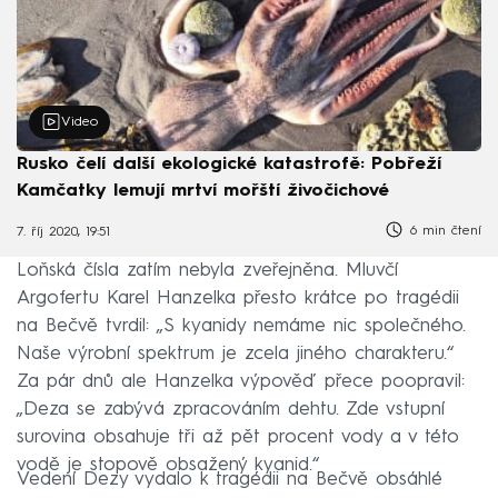
Video
Rusko čelí další ekologické katastrofě: Pobřeží
Kamčatky lemují mrtví mořští živočichové
6 min čtení
7. říj 2020, 19:51
Loňská čísla zatím nebyla zveřejněna. Mluvčí
Argofertu Karel Hanzelka přesto krátce po tragédii
na Bečvě tvrdil: „S kyanidy nemáme nic společného.
Naše výrobní spektrum je zcela jiného charakteru.“
Za pár dnů ale Hanzelka výpověď přece poopravil:
„Deza se zabývá zpracováním dehtu. Zde vstupní
surovina obsahuje tři až pět procent vody a v této
vodě je stopově obsažený kyanid.“
Vedení Dezy vydalo k tragédii na Bečvě obsáhlé