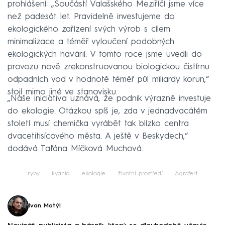
prohlášení: „Součástí Valašského Meziříčí jsme více
než padesát let. Pravidelně investujeme do
ekologického zařízení svých výrob s cílem
minimalizace a téměř vyloučení podobných
ekologických havárií. V tomto roce jsme uvedli do
provozu nově zrekonstruovanou biologickou čistírnu
odpadních vod v hodnotě téměř půl miliardy korun,“
stojí mimo jiné ve stanovisku.
„Naše iniciativa uznává, že podnik výrazně investuje
do ekologie. Otázkou spíš je, zda v jednadvacátém
století musí chemička vyrábět tak blízko centra
dvacetitisícového města. A ještě v Beskydech,“
dodává Taťána Míčková Muchová.
ryby
kyanid
ekologie
životní prostředí
Agrofert
Ivan Motýl