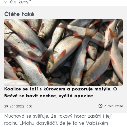
v těle ženy.“
Čtěte také
Koalice se fotí s kůrovcem a pozoruje motýle. O
Bečvě se bavit nechce, vyčítá opozice
6 min čtení
29. zář 2020, 16:00
Muchová se svěřuje, že takový horor zasáhl i její
rodinu. „Mohu dosvědčit, že je to ve Valašském