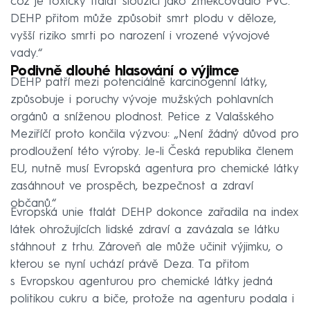
což je toxický ftalát sloužící jako změkčovadlo PVC.
DEHP přitom může způsobit smrt plodu v děloze,
vyšší riziko smrti po narození i vrozené vývojové
vady.“
Podivně dlouhé hlasování o výjimce
DEHP patří mezi potenciálně karcinogenní látky,
způsobuje i poruchy vývoje mužských pohlavních
orgánů a sníženou plodnost. Petice z Valašského
Meziříčí proto končila výzvou: „Není žádný důvod pro
prodloužení této výroby. Je-li Česká republika členem
EU, nutně musí Evropská agentura pro chemické látky
zasáhnout ve prospěch, bezpečnost a zdraví
občanů.“
Evropská unie ftalát DEHP dokonce zařadila na index
látek ohrožujících lidské zdraví a zavázala se látku
stáhnout z trhu. Zároveň ale může učinit výjimku, o
kterou se nyní uchází právě Deza. Ta přitom
s Evropskou agenturou pro chemické látky jedná
politikou cukru a biče, protože na agenturu podala i