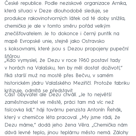
České republice. Podle neziskové organizace Arnika,
která situaci v Deze dlouhodobě sleduje, se
produkce rakovinotvorných látek od té doby snížila,
chemička je ale v tomto směru pořád velkým
znečišťovatelem. Je to dokonce i černý puntík na
mapě Evropské unie, stejně jako Ostravsko
s koksovnami, které jsou s Dezou propojeny pupeční
šňůrou.
„Kdo vymyslel, že Dezu v roce 1960 postaví tady
v horách na Valašsku, ten by měl dostat doživotí,“
říká starší muž na mostě přes Bečvu, v samém
historickém jádru Valašského Meziříčí. Protože fabriku
kritizuje, odmítá se představit.
Část obyvatel ale Dezu chválí. „Je to největší
zaměstnavatel ve městě, práci tam má víc než
tisícovka lidí,“ háji továrnu penzista Antonín Řehák,
který v chemičce léta pracoval. „My jsme rádi, že
Dezu máme,“ dodá jeho žena Věra. „Chemička nám
dává levné teplo, jinou teplárnu město nemá. Zálohy