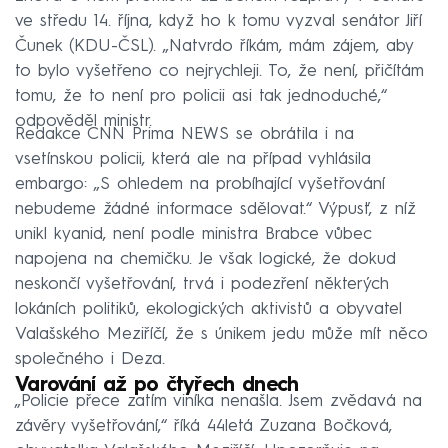
ve středu 14. října, když ho k tomu vyzval senátor Jiří
Čunek (KDU-ČSL). „Natvrdo říkám, mám zájem, aby
to bylo vyšetřeno co nejrychleji. To, že není, přičítám
tomu, že to není pro policii asi tak jednoduché,“
odpověděl ministr.
Redakce CNN Prima NEWS se obrátila i na
vsetínskou policii, která ale na případ vyhlásila
embargo: „S ohledem na probíhající vyšetřování
nebudeme žádné informace sdělovat.“ Výpusť, z níž
unikl kyanid, není podle ministra Brabce vůbec
napojena na chemičku. Je však logické, že dokud
neskončí vyšetřování, trvá i podezření některých
lokáních politiků, ekologických aktivistů a obyvatel
Valašského Meziříčí, že s únikem jedu může mít něco
společného i Deza.
Varování až po čtyřech dnech
„Policie přece zatím viníka nenašla. Jsem zvědavá na
závěry vyšetřování,“ říká 44letá Zuzana Bočková,