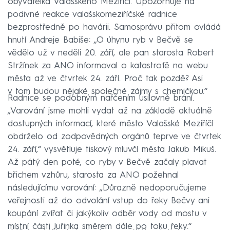
obyvatelka Valašského Meziříčí. Upozorňuje na
podivné reakce valašskomeziříčské radnice
bezprostředně po havárii. Samosprávu přitom ovládá
hnutí Andreje Babiše: „O úhynu ryb v Bečvě se
vědělo už v neděli 20. září, ale pan starosta Robert
Stržínek za ANO informoval o katastrofě na webu
města až ve čtvrtek 24. září. Proč tak pozdě? Asi
v tom budou nějaké společné zájmy s chemičkou.“
Radnice se podobným nařčením usilovně brání.
„Varování jsme mohli vydat až na základě aktuálně
dostupných informací, které město Valašské Meziříčí
obdrželo od zodpovědných orgánů teprve ve čtvrtek
24. září,“ vysvětluje tiskový mluvčí města Jakub Mikuš.
Až pátý den poté, co ryby v Bečvě začaly plavat
břichem vzhůru, starosta za ANO požehnal
následujícímu varování: „Důrazně nedoporučujeme
veřejnosti až do odvolání vstup do řeky Bečvy ani
koupání zvířat či jakýkoliv odběr vody od mostu v
místní části Juřinka směrem dále po toku řeky.“