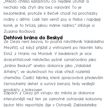
„Město chtělo katastrofu co nejdéle ututlat a
nechalo nás čtyři dny bez varování. To je
bezohledné, protože k Bečvě chodí na procházky
rodiny s dětmi. Lidé tam venčí psy a třeba i napájejí
koně, je to hrůza, jakou máme radnici,“ stěžuje si
Zuzana Bočková.
Dehtová brána do Beskyd
Že Deza není bezva, to pozná návštěvník Valašského
Meziříčí, už když přijíždí z vnitrozemí po hlavním tahu
E442 z Hranic na Moravě. V bedekrech je sice
dvacetitisícové městečko pyšně označováno jako
„brána Beskyd“ anebo dokonce jako „Valašské
Athény“, ve skutečnosti ho však střeží rozlehlá
chemička. Čadící fabrika, která zpracovává především
černouhelný dehet a surový benzol, tedy vedlejší
produkty z koksoven.
Zápach z Dezy při vstupu do města je dokonce
intenzivnější než ten ze samotné ostravské koksovny
(autor této reportáže žije v Ostravě). Zakladatelka