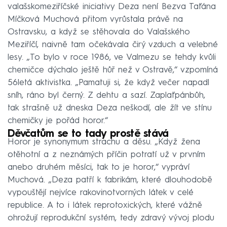
valašskomeziříčské iniciativy Deza není Bezva Taťána
Míčková Muchová přitom vyrůstala právě na
Ostravsku, a když se stěhovala do Valašského
Meziříčí, naivně tam očekávala čirý vzduch a velebné
lesy. „To bylo v roce 1986, ve Valmezu se tehdy kvůli
chemičce dýchalo ještě hůř než v Ostravě,“ vzpomíná
56letá aktivistka. „Pamatuji si, že když večer napadl
sníh, ráno byl černý. Z dehtu a sazí. Zaplaťpánbůh,
tak strašně už dneska Deza neškodí, ale žít ve stínu
chemičky je pořád horor.“
Děvčatům se to tady prostě stává
Horor je synonymum strachu a děsu. „Když žena
otěhotní a z neznámých příčin potratí už v prvním
anebo druhém měsíci, tak to je horor,“ vypráví
Muchová. „Deza patří k fabrikám, které dlouhodobě
vypouštějí nejvíce rakovinotvorných látek v celé
republice. A to i látek reprotoxických, které vážně
ohrožují reprodukční systém, tedy zdravý vývoj plodu