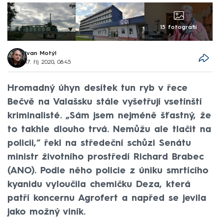
15 fotografií
Ivan Motýl
17. říj 2020, 08:45
Hromadný úhyn desítek tun ryb v řece
Bečvě na Valašsku stále vyšetřují vsetínští
kriminalisté. „Sám jsem nejméně šťastný, že
to takhle dlouho trvá. Nemůžu ale tlačit na
policii,“ řekl na středeční schůzi Senátu
ministr životního prostředí Richard Brabec
(ANO). Podle něho policie z úniku smrtícího
kyanidu vyloučila chemičku Deza, která
patří koncernu Agrofert a napřed se jevila
jako možný viník.