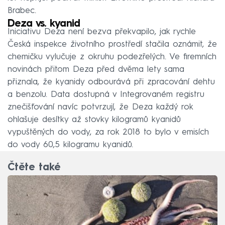
Brabec.
Deza vs. kyanid
Iniciativu Deza není bezva překvapilo, jak rychle
Česká inspekce životního prostředí stačila oznámit, že
chemičku vylučuje z okruhu podezřelých. Ve firemních
novinách přitom Deza před dvěma lety sama
přiznala, že kyanidy odbourává při zpracování dehtu
a benzolu. Data dostupná v Integrovaném registru
znečišťování navíc potvrzují, že Deza každý rok
ohlašuje desítky až stovky kilogramů kyanidů
vypuštěných do vody, za rok 2018 to bylo v emisích
do vody 60,5 kilogramu kyanidů.
Čtěte také