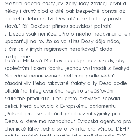
Meziříčí docela častý jev, ženy tady ztrácejí první a
někdy i druhý plod a dítě pak bezpečně donosí až
při třetím těhotenství. Děvčatům se to tady prostě
stává,“ líčí. Dokázat přímou souvislost potratů
s Dezou však nemůže. „Proto nikoho neobviňuji a jen
upozorňuji na to, že se ve stínu Dezy děje něco,
s čím se v jiných regionech nesetkávají,“ dodá
roztrpčeně.
Taťána Míčková Muchová apeluje na sousedy, aby
společným tlakem fabriku jednou vystrnadili z Beskyd.
Na zdraví nenarozených dětí mají podle vědců
zásadní vliv třeba takzvané ftaláty a ty Deza podle
oficiálního Integrovaného registru znečišťování
skutečně produkuje. Loni proto aktivistka sepsala
petici, která putovala k Evropskému parlamentu.
„Pokusili jsme se zabránit prodloužení výjimky pro
Dezu, o které má rozhodnout Evropská agentura pro
chemické látky. Jedná se o výjimku pro výrobu DEHP,