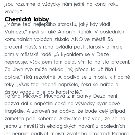
jsou rozumné a vždycky nám ještě na konci roku
vracejí.“
Chemická lobby
„Máme teď nejlepšího starostu, jaký kdy vládl
Valmezu,“ myslí si také Antonín Řehák. V posledních
komunálních volbách získalo ANO ve městě 36
procent hlasů, strana ovládla post starosty a hraje
prim v městské radě. „S kyanidem se v Deze
nepracuje, však jsem tam dělal, vím to na sto procent.
Za úhyn ryb může někdo jiný, přece to už říká i
policie,“ říká rezolutně. A podívá se z mostu k hladině
řeky. „Však teď hodně napršelo, řeka se naředila
čistou vodou a je po katastrofě.“
Taťána Míčková Muchová z iniciativy Deza není
bezva dál s napětím čeká na výsledky kyanidové
tragédie. A zároveň se obává, že bude celý případ
zameten pod koberec. Aktivistce též vadí, že se na
jednu z nevětších ekologických havárií z posledních
let nepřijel podívat ministr životního prostředí Richard