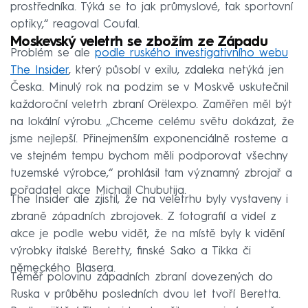
prostředníka. Týká se to jak průmyslové, tak sportovní
optiky,“ reagoval Coufal.
Moskevský veletrh se zbožím ze Západu
Problém se ale
podle ruského investigativního webu
The Insider
, který působí v exilu, zdaleka netýká jen
Česka. Minulý rok na podzim se v Moskvě uskutečnil
každoroční veletrh zbraní Orëlexpo. Zaměřen měl být
na lokální výrobu. „Chceme celému světu dokázat, že
jsme nejlepší. Přinejmenším exponenciálně rosteme a
ve stejném tempu bychom měli podporovat všechny
tuzemské výrobce,“ prohlásil tam významný zbrojař a
pořadatel akce Michail Chubutija.
The Insider ale zjistil, že na veletrhu byly vystaveny i
zbraně západních zbrojovek. Z fotografií a videí z
akce je podle webu vidět, že na místě byly k vidění
výrobky italské Beretty, finské Sako a Tikka či
německého Blasera.
Téměř polovinu západních zbraní dovezených do
Ruska v průběhu posledních dvou let tvoří Beretta.