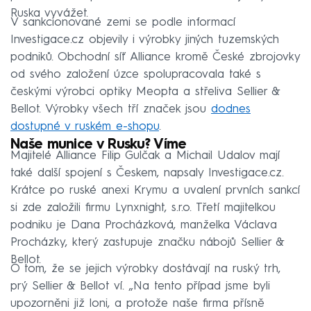
Ruska vyvážet.
V sankcionované zemi se podle informací
Investigace.cz objevily i výrobky jiných tuzemských
podniků. Obchodní síť Alliance kromě České zbrojovky
od svého založení úzce spolupracovala také s
českými výrobci optiky Meopta a střeliva Sellier &
Bellot. Výrobky všech tří značek jsou
dodnes
dostupné v ruském e-shopu
.
Naše munice v Rusku? Víme
Majitelé Alliance Filip Gulčak a Michail Udalov mají
také další spojení s Českem, napsaly Investigace.cz.
Krátce po ruské anexi Krymu a uvalení prvních sankcí
si zde založili firmu Lynxnight, s.r.o. Třetí majitelkou
podniku je Dana Procházková, manželka Václava
Procházky, který zastupuje značku nábojů Sellier &
Bellot.
O tom, že se jejich výrobky dostávají na ruský trh,
prý Sellier & Bellot ví. „Na tento případ jsme byli
upozorněni již loni, a protože naše firma přísně