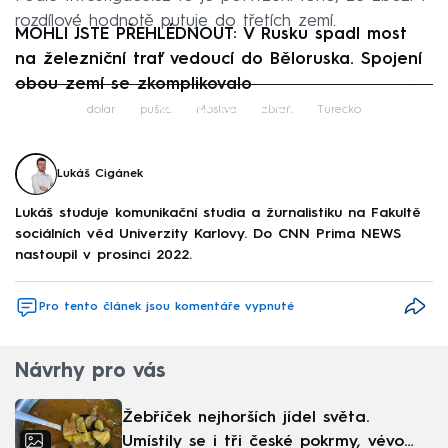
rozdílové hodnotě putuje do třetích zemí.
MOHLI JSTE PŘEHLÉDNOUT: V Rusku spadl most
na železniční trať vedoucí do Běloruska. Spojení
obou zemí se zkomplikovalo
Failed to fetch
dolar
puška
Moskva
zbraň
Turecko
Lukáš Cigánek
Lukáš studuje komunikační studia a žurnalistiku na Fakultě
sociálních věd Univerzity Karlovy. Do CNN Prima NEWS
nastoupil v prosinci 2022.
Pro tento článek jsou komentáře vypnuté
Návrhy pro vás
Žebříček nejhorších jídel světa.
Umístily se i tři české pokrmy, vévodí