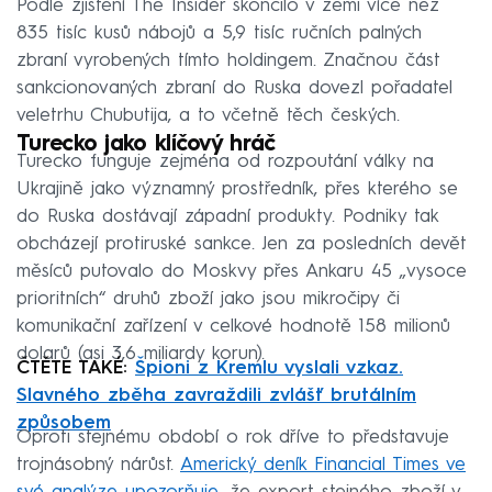
Podle zjištění The Insider skončilo v zemi více než
835 tisíc kusů nábojů a 5,9 tisíc ručních palných
zbraní vyrobených tímto holdingem. Značnou část
sankcionovaných zbraní do Ruska dovezl pořadatel
veletrhu Chubutija, a to včetně těch českých.
Turecko jako klíčový hráč
Turecko funguje zejména od rozpoutání války na
Ukrajině jako významný prostředník, přes kterého se
do Ruska dostávají západní produkty. Podniky tak
obcházejí protiruské sankce. Jen za posledních devět
měsíců putovalo do Moskvy přes Ankaru 45 „vysoce
prioritních“ druhů zboží jako jsou mikročipy či
komunikační zařízení v celkové hodnotě 158 milionů
dolarů (asi 3,6 miliardy korun).
ČTĚTE TAKÉ:
Špioni z Kremlu vyslali vzkaz.
Slavného zběha zavraždili zvlášť brutálním
způsobem
Oproti stejnému období o rok dříve to představuje
trojnásobný nárůst.
Americký deník Financial Times ve