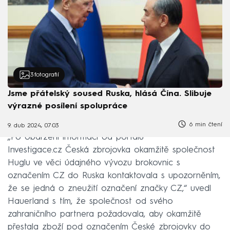
3
fotografií
Jsme přátelský soused Ruska, hlásá Čína. Slibuje
výrazné posílení spolupráce
6 min čtení
9. dub 2024, 07:03
„Po obdržení informací od portálu
Investigace.cz Česká zbrojovka okamžitě společnost
Huglu ve věci údajného vývozu brokovnic s
označením CZ do Ruska kontaktovala s upozorněním,
že se jedná o zneužití označení značky CZ,“ uvedl
Hauerland s tím, že společnost od svého
zahraničního partnera požadovala, aby okamžitě
přestala zboží pod označením České zbrojovky do