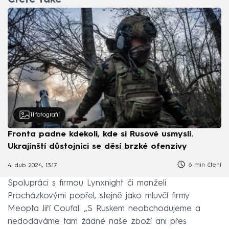
Čtěte také
11
fotografií
Fronta padne kdekoli, kde si Rusové usmyslí.
Ukrajinští důstojníci se děsí brzké ofenzivy
6 min čtení
4. dub 2024, 13:17
Spolupráci s firmou Lynxnight či manželi
Procházkovými popřel, stejně jako mluvčí firmy
Meopta Jiří Coufal. „S Ruskem neobchodujeme a
nedodáváme tam žádné naše zboží ani přes