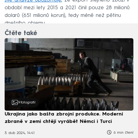
své analýze upozorňuje
, že export stejného zboží v
období mezi lety 2015 a 2021 činil pouze 28 milionů
dolarů (651 milionů korun), tedy méně než pětinu
dnešního objemu.
Čtěte také
9
fotografií
Ukrajina jako bašta zbrojní produkce. Moderní
zbraně v zemi chtějí vyrábět Němci i Turci
6 min čtení
3. dub 2024, 14:41