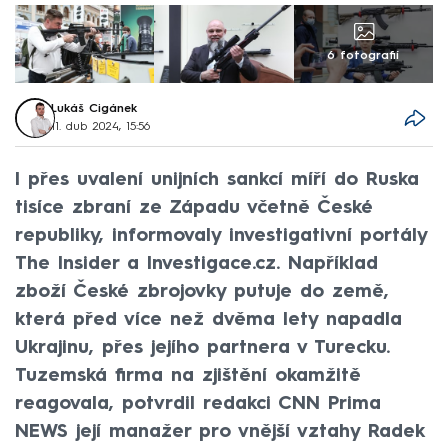
6 fotografií
Lukáš Cigánek
11. dub 2024, 15:56
I přes uvalení unijních sankcí míří do Ruska
tisíce zbraní ze Západu včetně České
republiky, informovaly investigativní portály
The Insider a Investigace.cz. Například
zboží České zbrojovky putuje do země,
která před více než dvěma lety napadla
Ukrajinu, přes jejího partnera v Turecku.
Tuzemská firma na zjištění okamžitě
reagovala, potvrdil redakci CNN Prima
NEWS její manažer pro vnější vztahy Radek