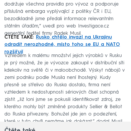
dodržuje všechna pravidla pro vývoz a podporuje
příslušná embarga vyplývající z politiky ČR i EU,
bezodkladně jsme předali informace relevantním
státním úřadům,“ uvedl pro web Investigace.cz
generální ředitel firmy Radek Musil.
ČTĚTE TAKÉ:
Rusko chtělo invazí na Ukrajinu
odradit nerozhodné, místo toho se EU a NATO
rozšiřují
Vzhledem k malému množství jejich výrobků v Rusku
je prý možné, že je vývozce zakoupil v distribuční síti
kdekoliv na světě či v maloobchodě. Výskyt nábojů v
zemi podniku podle Musila není lhostejný. Kudy
přesně se střelivo do Ruska dostalo, firma není
vzhledem k nedostupnosti sériových čísel schopná
zjistit. „Již loni jsme se pokusili identifikovat zdroj, ze
kterého mohly být zmíněné produkty Sellier & Bellot
do Ruska přivezeny. Bohužel jde jen o podezření,
které v tuto chvíli nemáme jak dokázat,“ dodal Musil.