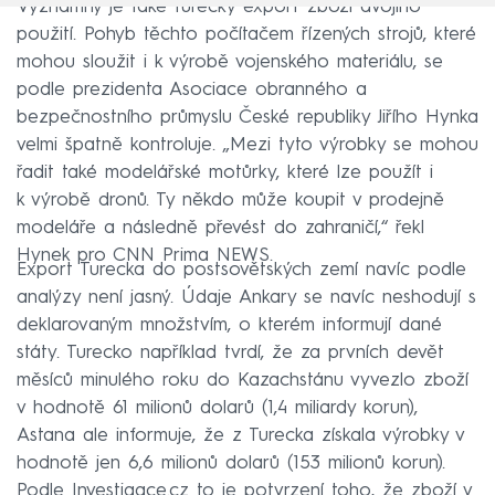
Významný je také turecký export zboží dvojího
použití. Pohyb těchto počítačem řízených strojů, které
mohou sloužit i k výrobě vojenského materiálu, se
podle prezidenta Asociace obranného a
bezpečnostního průmyslu České republiky Jiřího Hynka
velmi špatně kontroluje. „Mezi tyto výrobky se mohou
řadit také modelářské motůrky, které lze použít i
k výrobě dronů. Ty někdo může koupit v prodejně
modeláře a následně převést do zahraničí,“ řekl
Hynek pro CNN Prima NEWS.
Export Turecka do postsovětských zemí navíc podle
analýzy není jasný. Údaje Ankary se navíc neshodují s
deklarovaným množstvím, o kterém informují dané
státy. Turecko například tvrdí, že za prvních devět
měsíců minulého roku do Kazachstánu vyvezlo zboží
v hodnotě 61 milionů dolarů (1,4 miliardy korun),
Astana ale informuje, že z Turecka získala výrobky v
hodnotě jen 6,6 milionů dolarů (153 milionů korun).
Podle Investigace.cz to je potvrzení toho, že zboží v