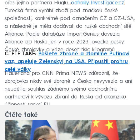
přes jejího partnera Huglu,
odhalily Investigace.cz
.
Turecká firma vyrábí zboží pod značkou české
společnosti, konkrétně pod označením CZ a CZ-USA,
a následně je měla dodávat do ruské obchodní sítě
Alliance. Podle databáze ImportGenius dovezla
Alliance do Ruska jen v roce 2023 lovecké pušky
České zbrojovky o váze deset tisíc kilogramů.
ČTĚTE TAKÉ:
Pošlete zbraně a zlomíme Putinovi
vaz, apeluje Zelenskyj na USA. Připustil prohru
celé války
Hauerland pro CNN Prima NEWS zdůraznil, že
zbrojovka nikdy své zbraně z Česka nevyvezla a ani
neudělila souhlas žádnému svému obchodnímu
partnerovi k vývozu zbraní do Ruska od okamžiku
účinnosti sankcí EU.
Čtěte také