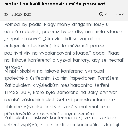
maturit se kvůli koronaviru může posouvat
6 min čtení
30. lis 2020, 19:20
Pomoci by podle Plagy mohly antigenní testy u
učitelů a dalších, přičemž by se díky nim měla situace
„zlepšit skokově“. „Čím více lidí se zapojí do
antigenních testování, tak to může mít pouze
pozitivní vliv na vybalancování situace,“ dodal Plaga
na tiskové konferenci a vyzval kantory, aby se nechali
testovat.
Ministr školství na tiskové konferenci vystoupil
společně s ústředním školním inspektorem Tomášem
Zatloukalem k výsledkům mezinárodního šetření
TIMSS 2019, které bylo zaměřené na žáky čtvrtých
ročníků základních škol. Šetření přineslo informace
ohledně výsledků českých žáků v matematice a
přírodovědě v porovnání s jinými zeměmi.
Zatloukal na tiskové konferenci řekl, že na základě
šetření vyplývá, že se čeští žáci kontinuálně zlepšují