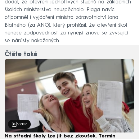
dodal, že otevření jednotlivých stupňů na základních
školách ministerstvo neuspěchalo. Plaga navíc
připomněl i vyjádření ministra zdravotnictví Jana
Blatného (za ANO), který prohlásil, že otevření škol
nenese zodpovědnost za nynější znovu se zvyšující
se nárůsty nakažených.
Čtěte také
Video
Na střední školy lze jít bez zkoušek. Termín