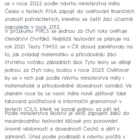
se v roce 2022 podle návrhu ministerstva mělo
Česko v testech PISA zapojit do ověřování finančních
znalostí patnáctiletých, kterého se čeští žáci účastnili
naposledy v roce 2012.
V průzkumu PIRLS se jednou za čtyři roky ověřuje
čtenářství čtvrťáků. Nejbližší testování se plánuje na
rok 2021. Testy TIMSS se v ČR dosud zaměřovaly na
to, jak zvládají matematiku a přírodovědu žáci
čtvrtého ročníku základních škol. Tyto testy se dělají
jednou za čtyři roky, budou v roce 2023. Ověřovat
by se v nich pak podle návrhu ministerstva měly i
matematické a přírodovědné dovednosti osmáků. Ve
stejném roce by se navíc měla nově zjišťovat také
takzvaná počítačová a informační gramotnost v
testech ICILS, které se konají jednou za pět let.
Podle ministerstva školství je větší zapojení žáků do
mezinárodního testování klíčové pro porovnání
úrovně vědomostí a dovedností Čechů a dětí v
zahraničí. Úřad podle podkladů k návrhu počítá s