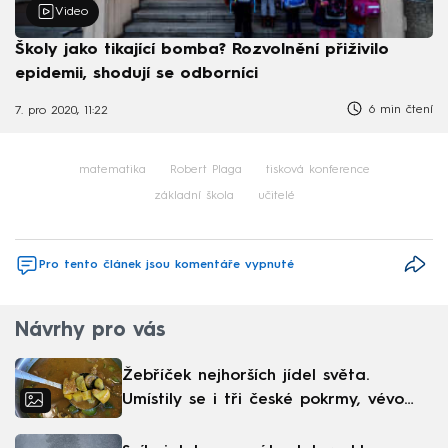
Video
Školy jako tikající bomba? Rozvolnění přiživilo
epidemii, shodují se odborníci
6 min čtení
7. pro 2020, 11:22
matematika
Robert Plaga
tisková konference
základní škola
učitelé
Pro tento článek jsou komentáře vypnuté
Návrhy pro vás
Žebříček nejhorších jídel světa.
Umístily se i tři české pokrmy, vévodí
skandinávská kuchyně