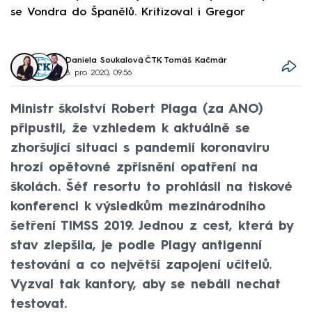
se Vondra do Španělů. Kritizoval i Gregor
F
Daniela Soukalová
,
ČTK
,
Tomáš Kačmár
8. pro 2020, 09:56
Ministr školství Robert Plaga (za ANO)
připustil, že vzhledem k aktuálně se
zhoršující situaci s pandemií koronaviru
hrozí opětovné zpřísnění opatření na
školách. Šéf resortu to prohlásil na tiskové
konferenci k výsledkům mezinárodního
šetření TIMSS 2019. Jednou z cest, která by
stav zlepšila, je podle Plagy antigenní
testování a co největší zapojení učitelů.
Vyzval tak kantory, aby se nebáli nechat
testovat.