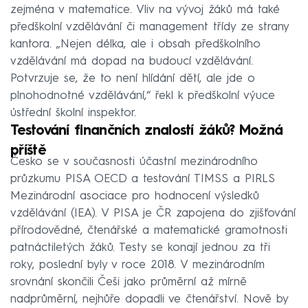
zejména v matematice. Vliv na vývoj žáků má také
předškolní vzdělávání či management třídy ze strany
kantora. „Nejen délka, ale i obsah předškolního
vzdělávání má dopad na budoucí vzdělávání.
Potvrzuje se, že to není hlídání dětí, ale jde o
plnohodnotné vzdělávání,“ řekl k předškolní výuce
ústřední školní inspektor.
Testování finančních znalostí žáků? Možná
příště
Česko se v současnosti účastní mezinárodního
průzkumu PISA OECD a testování TIMSS a PIRLS
Mezinárodní asociace pro hodnocení výsledků
vzdělávání (IEA). V PISA je ČR zapojena do zjišťování
přírodovědné, čtenářské a matematické gramotnosti
patnáctiletých žáků. Testy se konají jednou za tři
roky, poslední byly v roce 2018. V mezinárodním
srovnání skončili Češi jako průměrní až mírně
nadprůměrní, nejhůře dopadli ve čtenářství. Nově by