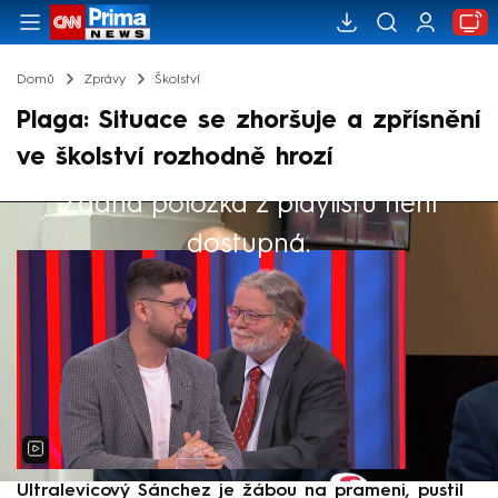
Domů
Zprávy
Školství
Plaga: Situace se zhoršuje a zpřísnění
ve školství rozhodně hrozí
Žádná položka z playlistu není
Výběr redakce
dostupná.
Ultralevicový Sánchez je žábou na prameni, pustil
P