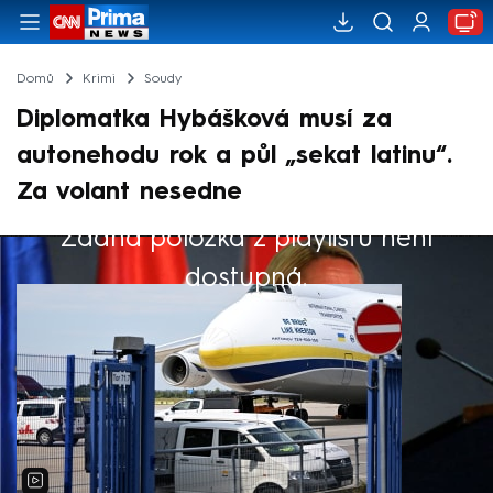
Domů
Krimi
Soudy
Diplomatka Hybášková musí za
autonehodu rok a půl „sekat latinu“.
Za volant nesedne
Žádná položka z playlistu není
Výběr redakce
dostupná.