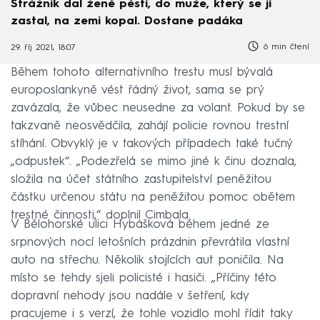
Strážník dal ženě pěstí, do muže, který se jí
zastal, na zemi kopal. Dostane padáka
6 min čtení
29. říj 2021, 18:07
Během tohoto alternativního trestu musí bývalá
europoslankyně vést řádný život, sama se prý
zavázala, že vůbec neusedne za volant. Pokud by se
takzvaně neosvědčila, zahájí policie rovnou trestní
stíhání. Obvyklý je v takových případech také tučný
„odpustek“. „Podezřelá se mimo jiné k činu doznala,
složila na účet státního zastupitelství peněžitou
částku určenou státu na peněžitou pomoc obětem
trestné činnosti,“ doplnil Cimbala.
V Bělohorské ulici Hybášková během jedné ze
srpnových nocí letošních prázdnin převrátila vlastní
auto na střechu. Několik stojících aut poničila. Na
místo se tehdy sjeli policisté i hasiči. „Příčiny této
dopravní nehody jsou nadále v šetření, kdy
pracujeme i s verzí, že tohle vozidlo mohl řídit taky