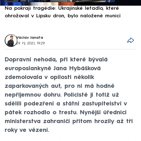
Na pokraji tragédie: Ukrajinské letadlo, které
P
ohrožoval v Lipsku dron, bylo naložené municí
e
Václav Janata
29. říj 2021, 19:29
Dopravní nehoda, při které bývalá
europoslankyně Jana Hybášková
zdemolovala v opilosti několik
zaparkovaných aut, pro ni má hodně
nepříjemnou dohru. Policisté jí totiž už
sdělili podezření a státní zastupitelství v
pátek rozhodlo o trestu. Nynější úřednici
ministerstva zahraničí přitom hrozily až tři
roky ve vězení.