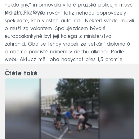
někdo jiný,“ informovala v létě pražská policejní mluvčí
Violeta Siřišťová.
Na začátku vyšetřování totiž nehodu doprovázely
spekulace, kdo vlastně auto řídil. Někteří svědci mluvili
o muži za volantem. Spolujezdcem bývalé
europoslankyně byl její kolega z ministerstva
zahraničí. Oba se tehdy vraceli ze setkání diplomatů
a oběma policisté naměřili v dechu alkohol. Podle
webu Aktu.cz měli oba nadýchat přes 1,5 promile.
Čtěte také