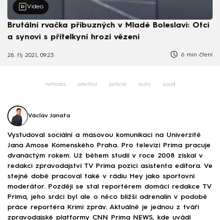
Video
Brutální rvačka příbuzných v Mladé Boleslavi: Otci
a synovi s přítelkyní hrozí vězení
6 min čtení
28. říj 2021, 09:23
nehoda
alkohol
policie
auto
soud
Václav Janata
Vystudoval sociální a masovou komunikaci na Univerzitě
Jana Amose Komenského Praha. Pro televizi Prima pracuje
dvanáctým rokem. Už během studií v roce 2008 získal v
redakci zpravodajství TV Prima pozici asistenta editora. Ve
stejné době pracoval také v rádiu Hey jako sportovní
moderátor. Později se stal reportérem domácí redakce TV
Prima, jeho srdci byl ale o něco bližší adrenalin v podobě
práce reportéra Krimi zpráv. Aktuálně je jednou z tváří
zpravodajské platformy CNN Prima NEWS, kde uvádí