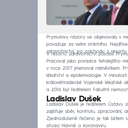
Prymulovy názory se objevovaly v mé
považuje za velmi striktního. Nejdřív
zdravotnictví, po odchodu z resort
V resortu zdravotnictví působil Pry
Pracoval jako poradce tehdejšího min
v roce 2017 jmenoval náměstkem. Pry
lékařství a epidemiologie. V minulos
královéhradecké Vojenské lékařské a
a 2016 byl ředitelem Fakultní nemoc
Ladislav Dušek
Ladislav Dušek je ředitelem Ústavu zd
zajišťuje sběr, kontrolu, zpracování,
Zjednodušeně řečeno je tak šéfem stat
situaci hlavně o koronaviru.