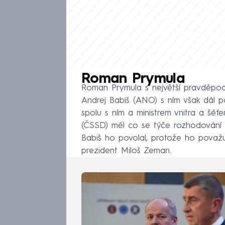
Roman Prymula
Roman Prymula s největší pravděpodo
Andrej Babiš (ANO) s ním však dál 
spolu s ním a ministrem vnitra a š
(ČSSD) měl co se týče rozhodování o
Babiš ho povolal, protože ho považu
prezident Miloš Zeman.