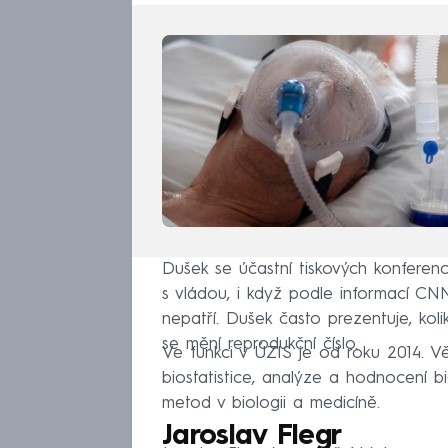
Dušek se účastní tiskových konferencí
s vládou, i když podle informací C
nepatří. Dušek často prezentuje, koli
se mění reprodukční číslo.
Ve funkci v ÚZIS je od roku 2014. Vě
biostatistice, analýze a hodnocení bio
metod v biologii a medicíně.
Jaroslav Flegr