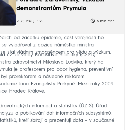
Pohrdáte zdravotníky, vzkázal
demonstrantům Prymula
6 min čtení
18. říj 2020, 15:35
diích od začátku epidemie, část veřejnosti ho
e se vyjadřoval z pozice náměstka ministra
u se stal vládním zmocněncem pro vědu a výzkum.
mula už za vlády Bohuslava Sobotky (ČSSD).
istra zdravotnictví Miloslava Ludvíka, který ho
mula je profesorem pro obor hygiena, preventivní
ti byl prorektorem a následně rektorem
kademie Jana Evangelisty Purkyně. Mezi roky 2009
nice Hradec Králové.
ravotnických informací a statistiky (ÚZIS). Úřad
 analýzu a publikování dat informačních subsystémů.
istiků, kteří sbírají a prezentují data – v současné