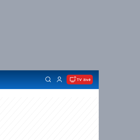
TV živě