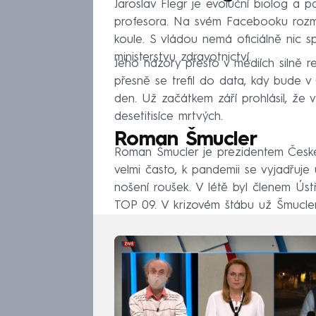
Jaroslav Flegr je evoluční biolog a p
profesora. Na svém Facebooku rozml
koule. S vládou nemá oficiálně nic 
ministerstvu zdravotnictví.
Jeho názory přesto v médiích silně 
přesně se trefil do data, kdy bude v 
den. Už začátkem září prohlásil, že 
desetitisíce mrtvých.
Roman Šmucler
Roman Šmucler je prezidentem České
velmi často, k pandemii se vyjadřuje
nošení roušek. V létě byl členem Ús
TOP 09. V krizovém štábu už Šmucler