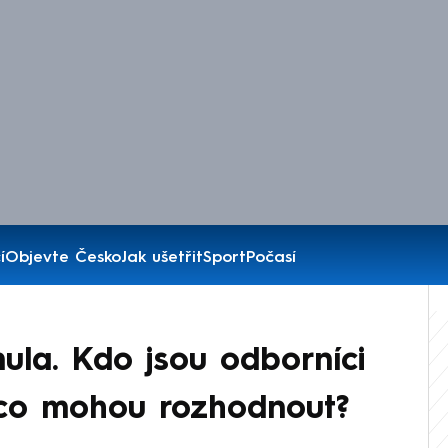
í
Objevte Česko
Jak ušetřit
Sport
Počasí
ula. Kdo jsou odborníci
 co mohou rozhodnout?