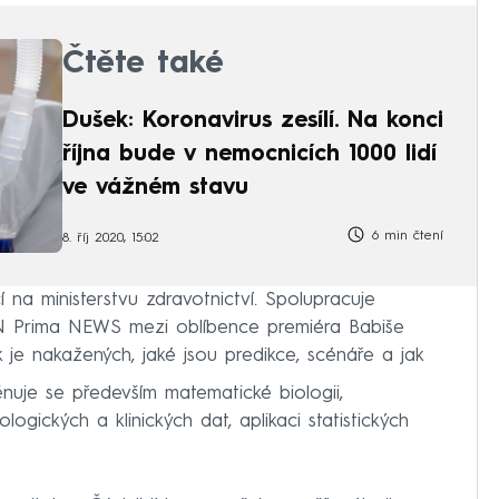
Čtěte také
Dušek: Koronavirus zesílí. Na konci
října bude v nemocnicích 1000 lidí
ve vážném stavu
6 min čtení
8. říj 2020, 15:02
 na ministerstvu zdravotnictví. Spolupracuje
NN Prima NEWS mezi oblíbence premiéra Babiše
k je nakažených, jaké jsou predikce, scénáře a jak
nuje se především matematické biologii,
logických a klinických dat, aplikaci statistických