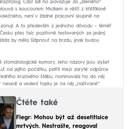
arazitolog. Část lidí ho považuje za „šíleného“
ouvá s koucourem Micíkem a věští z křišťálové
společného, není v žádné pracovní skupině na
rezonují. A to především z jednoho důvodu – téměř
Česku přes tisíc pozitivně testovaných za jediný
vláda by měla šlápnout na brzdu, jinak budou
 stomatologické komory. Jeho názory jsou slyšet
 už od jejího počátku, patřil mezi zaryté odpůrce
tředního krizového štábu, nominovala ho do něj
 nesedí a vedení topky je na něj „naštvané“.
Čtěte také
Flegr: Mohou být až desetitisíce
mrtvých. Nestrašte, reagoval