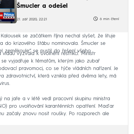
Šmucler a odešel
6 min čtení
21. zář 2020, 22:21
lousek se začátkem října nechal slyšet, že lituje
ra do krizového štábu nominovala. Šmucler se
el zeměkoule“ se pustil do řešení všeho.
 vládu vyzvala k uvolnění restrikcí. Ministr
že se vyjadřuje k tématům, kterým jako zubař
ovací pravomoci, co se týče vládních nařízení. Je
a zdravotnictví, která vznikla před dvěma lety, má
irus.
 na jaře a v létě vedl pracovní skupinu ministra
NO) pro uvolňování karanténních opatření. Maďar
nu začaly znovu nosit roušky. Po rozporech ale