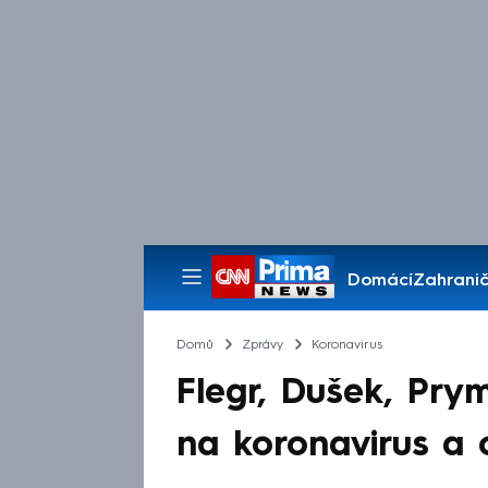
Domácí
Zahranič
Pořady
Domů
Zprávy
Koronavirus
Flegr, Dušek, Prym
na koronavirus a