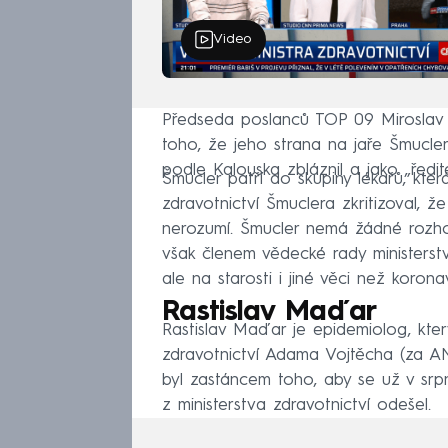
Video
Předseda poslanců TOP 09 Miroslav Ka
toho, že jeho strana na jaře Šmucle
podle Kalouska zbláznil a jako „ředit
Šmucler patří do skupiny lékařů, která
zdravotnictví Šmuclera zkritizoval, 
nerozumí. Šmucler nemá žádné rozhod
však členem vědecké rady ministerstv
ale na starosti i jiné věci než koronav
Rastislav Maďar
Rastislav Maďar je epidemiolog, který
zdravotnictví Adama Vojtěcha (za A
byl zastáncem toho, aby se už v srp
z ministerstva zdravotnictví odešel.