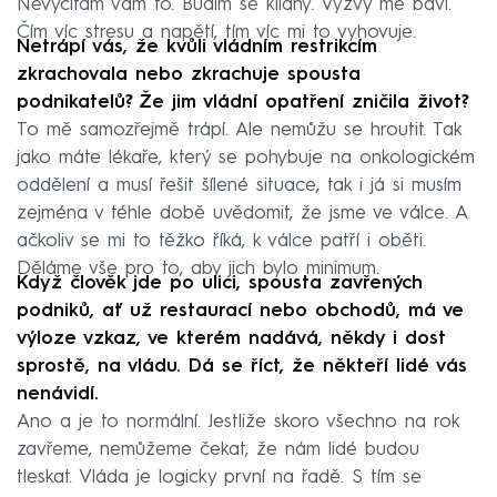
Nevyčítám vám to. Budím se klidný. Výzvy mě baví.
Čím víc stresu a napětí, tím víc mi to vyhovuje.
Netrápí vás, že kvůli vládním restrikcím
zkrachovala nebo zkrachuje spousta
podnikatelů? Že jim vládní opatření zničila život?
To mě samozřejmě trápí. Ale nemůžu se hroutit. Tak
jako máte lékaře, který se pohybuje na onkologickém
oddělení a musí řešit šílené situace, tak i já si musím
zejména v téhle době uvědomit, že jsme ve válce. A
ačkoliv se mi to těžko říká, k válce patří i oběti.
Děláme vše pro to, aby jich bylo minimum.
Když člověk jde po ulici, spousta zavřených
podniků, ať už restaurací nebo obchodů, má ve
výloze vzkaz, ve kterém nadává, někdy i dost
sprostě, na vládu. Dá se říct, že někteří lidé vás
nenávidí.
Ano a je to normální. Jestliže skoro všechno na rok
zavřeme, nemůžeme čekat, že nám lidé budou
tleskat. Vláda je logicky první na řadě. S tím se