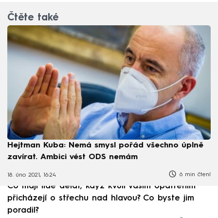
Čtěte také
Hejtman Kuba: Nemá smysl pořád všechno úplně
zavírat. Ambici vést ODS nemám
6 min čtení
18. úno 2021, 16:24
Co mají lidé dělat, když kvůli vašim opatřením
přicházejí o střechu nad hlavou? Co byste jim
poradil?