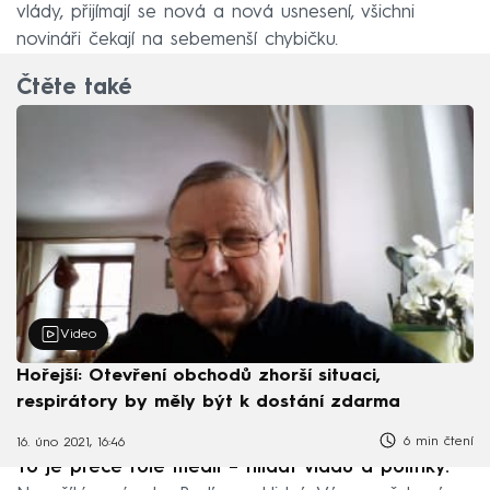
vlády, přijímají se nová a nová usnesení, všichni
novináři čekají na sebemenší chybičku.
Čtěte také
Video
Hořejší: Otevření obchodů zhorší situaci,
respirátory by měly být k dostání zdarma
6 min čtení
16. úno 2021, 16:46
To je přece role médií –⁠ hlídat vládu a politiky.