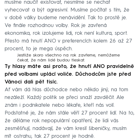
musíme naučit existovat, nesmíme se nechat
vyhecovat a být agresivní. Musíme počítat s tím, že
v době války budeme nenávidění. Tak to prostě je.
Ve finále rozhodnou volby. Rok je zavřená
ekonomika, rok izolujeme lidi, rok není kultura, sport.
Přesto má hnutí ANO v preferencích kolem 26 až 27
procent, to je mega úspěch.
Jestliže skoro všechno na rok zavřeme, nemůžeme
čekat, že nám lidé budou tleskat.
Ty hlasy máte asi proto, že hnutí ANO pravidelně
před volbami uplácí voliče. Důchodcům jste před
Vánoci dali pět tisíc.
Ať vám dá hlas důchodce nebo někdo jiný, na tom
nezáleží. Každý politik se přeci snaží zavděčit. Ale
znám i podnikatele nebo lékaře, kteří nás volí.
Podstatné je, že nám stále věří 27 procent lidí. Na to,
že děláme rok nepopulární opatření, že lidi vás
zesměšňují, nadávají, že vám kreslí šibeničky, musím
mít ostrahu, tak 27 procent je hodně.