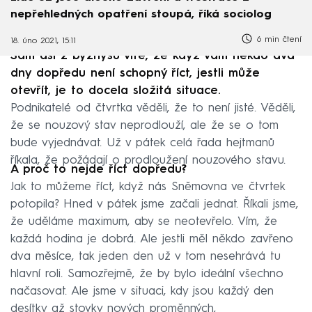
nepřehledných opatření stoupá, říká sociolog
6 min čtení
18. úno 2021, 15:11
Sám asi z byznysu víte, že když vám někdo dva
dny dopředu není schopný říct, jestli může
otevřít, je to docela složitá situace.
Podnikatelé od čtvrtka věděli, že to není jisté. Věděli,
že se nouzový stav neprodlouží, ale že se o tom
bude vyjednávat. Už v pátek celá řada hejtmanů
říkala, že požádají o prodloužení nouzového stavu.
A proč to nejde říct dopředu?
Jak to můžeme říct, když nás Sněmovna ve čtvrtek
potopila? Hned v pátek jsme začali jednat. Říkali jsme,
že uděláme maximum, aby se neotevřelo. Vím, že
každá hodina je dobrá. Ale jestli měl někdo zavřeno
dva měsíce, tak jeden den už v tom nesehrává tu
hlavní roli. Samozřejmě, že by bylo ideální všechno
načasovat. Ale jsme v situaci, kdy jsou každý den
desítky až stovky nových proměnných,