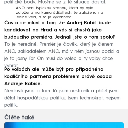
politické body. Musíme se z té situace dostat.
ANO není typickou stranou, která by byla
založená na kamarádšoftech. Je založena na
jediné věci, a to je výkonnost.
Často se mluví o tom, že Andrej Babiš bude
kandidovat na Hrad a vás si chystá jako
budoucího premiéra. Jednali jste o tom spolu?
To je nereálné. Premiér je člověk, který je členem
ANO, zakladatelem ANO, má v něm jasnou pozici a
je to jasný lídr. On musí do voleb a ty volby chce
vyhrát.
Po volbách ale může být pro případného
koaličního partnera problémem právě osoba
Andreje Babiše.
Nemluvili jsme o tom. Já jsem nestraník a přišel jsem
dělat hospodářskou politiku. Jsem technokrat, nejsem
politik.
Čtěte také