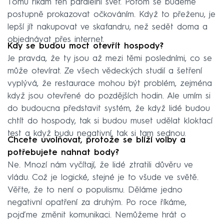
Tomu říkám ten paralelní svět. Potom se budeme
postupně prokazovat očkováním. Když to přeženu, je
lepší jít nakupovat ve skafandru, než sedět doma a
objednávat přes internet.
Kdy se budou moct otevřít hospody?
Je pravda, že ty jsou až mezi těmi posledními, co se
může otevírat. Ze všech vědeckých studií a šetření
vyplývá, že restaurace mohou být problém, zejména
když jsou otevřené do pozdějších hodin. Ale umím si
do budoucna představit systém, že když lidé budou
chtít do hospody, tak si budou muset udělat kloktací
test a když budu negativní, tak si tam sednou.
Chcete uvolňovat, protože se blíží volby a
potřebujete nahnat body?
Ne. Mnozí nám vyčítají, že lidé ztratili důvěru ve
vládu. Což je logické, stejné je to všude ve světě.
Věřte, že to není o populismu. Děláme jedno
negativní opatření za druhým. Po roce říkáme,
pojďme změnit komunikaci. Nemůžeme hrát o