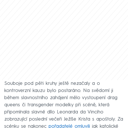
Souboje pod pěti kruhy ještě nezačaly a o
kontroverzní kauzu bylo postaráno. Na svědomí ji
během slavnostního zahájení mělo vystoupení drag
queens či transgender modelky při scéně, která
připomínala slavné dílo Leonarda da Vinciho
zobrazující poslední večeři Ježíše Krista s apoštoly. Za
scénku se nakonec
pořadatelé omluvili
jak katolické