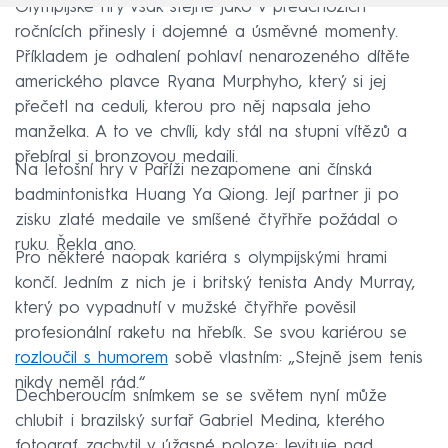
Olympijské hry však stejně jako v předchozích
ročnících přinesly i dojemné a úsměvné momenty.
Příkladem je odhalení pohlaví nenarozeného dítěte
amerického plavce Ryana Murphyho, který si jej
přečetl na ceduli, kterou pro něj napsala jeho
manželka. A to ve chvíli, kdy stál na stupni vítězů a
přebíral si bronzovou medaili.
Na letošní hry v Paříži nezapomene ani čínská
badmintonistka Huang Ya Qiong. Její partner ji po
zisku zlaté medaile ve smíšené čtyřhře požádal o
ruku. Řekla ano.
Pro některé naopak kariéra s olympijskými hrami
končí. Jedním z nich je i britský tenista Andy Murray,
který po vypadnutí v mužské čtyřhře pověsil
profesionální raketu na hřebík. Se svou kariérou se
rozloučil s humorem
sobě vlastním: „Stejně jsem tenis
nikdy neměl rád.“
Dechberoucím snímkem se se světem nyní může
chlubit i brazilský surfař Gabriel Medina, kterého
fotograf zachytil v úžasné poloze: levituje nad