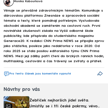
Monika Kabourková
Věnuje se převážně zdravotnickým tématům. Komunikuje s
dárcovskou platformou Znesnáze a zpracovává sociální
témata a texty, které pomáhají potřebným. Vystudovala
obchodní akademii se zaměřením na cestovní ruch. První
novinářské zkušenosti získala na Vyšší odborné škole
publicistiky, kde přispívala do studentského magazínu
Generace20. K redakci CNN Prima NEWS se připojila zprvu
jako stážistka, posléze jako redaktorka v roce 2020. Od
roku 2025 se stala posilou editorského týmu CNN Prima
NEWS. Mezi její záliby patří čtení do brzkých ranních hodin,
multitasking, cestování a čas trávený se zvířaty a přáteli.
Pro tento článek jsou komentáře vypnuté
Návrhy pro vás
Žebříček nejhorších jídel světa.
Umístily se i tři české pokrmy, vévodí