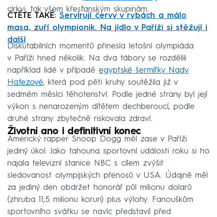
církvi, tak všem křesťanským skupinám.
ČTĚTE TAKÉ:
Servírují červy v rybách a málo
masa, zuří olympionik. Na jídlo v Paříži si stěžují i
další
Diskutabilních momentů přinesla letošní olympiáda
v Paříži hned několik. Na dva tábory se rozdělili
například lidé v případě
egyptské šermířky Nady
Hafezové
, která pod pěti kruhy soutěžila již v
sedmém měsíci těhotenství. Podle jedné strany byl její
výkon s nenarozeným dítětem dechberoucí, podle
druhé strany zbytečně riskovala zdraví.
Životní ano i definitivní konec
Americký rapper Snoop Dogg měl zase v Paříži
jediný úkol. Jako tahouna sportovní události roku si ho
najala televizní stanice NBC s cílem zvýšit
sledovanost olympijských přenosů v USA. Údajně měl
za jediný den obdržet honorář půl milionu dolarů
(zhruba 11,5 milionu korun) plus výlohy. Fanouškům
sportovního svátku se navíc představil před