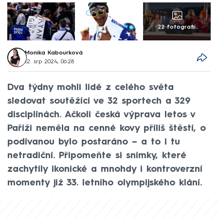
22 fotografií
Monika Kabourková
12. srp 2024, 06:28
Dva týdny mohli lidé z celého světa
sledovat soutěžící ve 32 sportech a 329
disciplínách. Ačkoli česká výprava letos v
Paříži neměla na cenné kovy příliš štěstí, o
podívanou bylo postaráno – a to i tu
netradiční. Připomeňte si snímky, které
zachytily ikonické a mnohdy i kontroverzní
momenty již 33. letního olympijského klání.