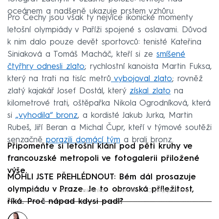
oceánem a nadšeně ukazuje prstem vzhůru.
Pro Čechy jsou však ty nejvíce ikonické momenty
letošní olympiády v Paříži spojené s oslavami. Důvod
k nim dalo pouze devět sportovců: tenisté Kateřina
Siniaková a Tomáš Macháč, kteří si ze
smíšené
čtyřhry odnesli zlato
; rychlostní kanoista Martin Fuksa,
který na trati na tisíc metrů
vybojoval zlato
; rovněž
zlatý kajakář Josef Dostál, který
získal zlato
na
kilometrové trati, oštěpařka Nikola Ogrodníková, která
si
„vyhodila“ bronz
, a kordisté Jakub Jurka, Martin
Rubeš, Jiří Beran a Michal Čupr, kteří v týmové soutěži
senzačně
porazili domácí tým
a brali bronz.
Připomeňte si letošní klání pod pěti kruhy ve
francouzské metropoli ve fotogalerii přiložené
výše.
MOHLI JSTE PŘEHLÉDNOUT: Bém dál prosazuje
olympiádu v Praze. Je to obrovská příležitost,
radost
dítě
miminko
Francie
Olympijské hry
říká. Proč nápad kdysi padl?
Failed to fetch