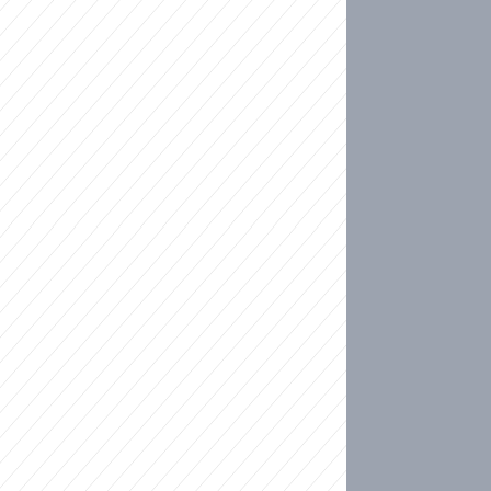
ideo
kat migranty do Česka? Sami by odešli, tvrdí exp
ické sebevraždě