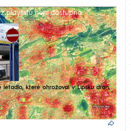
 playlistu není dostupná.
V
é letadlo, které ohrožoval v Lipsku dron,
Přilá
polit