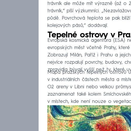
trávník ale může mít výrazně (až o 
trávník,“ píší výzkumníci. „Nezavlažo
půdě. Povrchová teplota se pak blíž
kolejových pásů,“ dodávají.
Tepelné ostrovy v Pr
Evropská kosmická agentura (ESA) ned
evropských měst včetně Prahy, které u
Zobrazují Milán, Paříž i Prahu a jeji
nejvíce rozpalují povrchy, budovy, c
zpravidla bývají vyšší než ty, které 
Mapa pražských tepelných ostrovů uk
v industriálních částech města a mís
O2 areny v Libni nebo velkou průmys
zaznamenat také kolem Smíchovského n
v místech, kde není nouze o vegetac