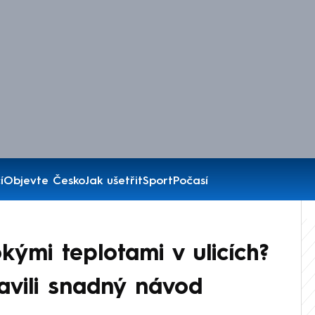
í
Objevte Česko
Jak ušetřit
Sport
Počasí
kými teplotami v ulicích?
tavili snadný návod