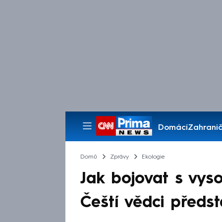
Domácí
Zahranič
Pořady
Domů
Zprávy
Ekologie
Jak bojovat s vyso
Čeští vědci předs