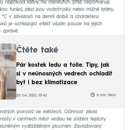
 například kašny na náměstích příliš nepomáhají.
kou funkcí, jako jsou vodotrysky nebo mlžné brány,
,2 °C v závislosti na denní době a charakteru
vků je ochlazující efekt vázán pouze na jejich
é zprávě.
Čtěte také
Pár kostek ledu a folie. Tipy, jak
si v neúnosných vedrech ochladit
byt i bez klimatizace
6 min čtení
25. čvc 2022, 07:42
vnatých porostů ve městech. Účinnost závisí
rosty v centrech měst vedou ke snížení teploty
osluněným vydlážděným plochám. Zavlažovaný