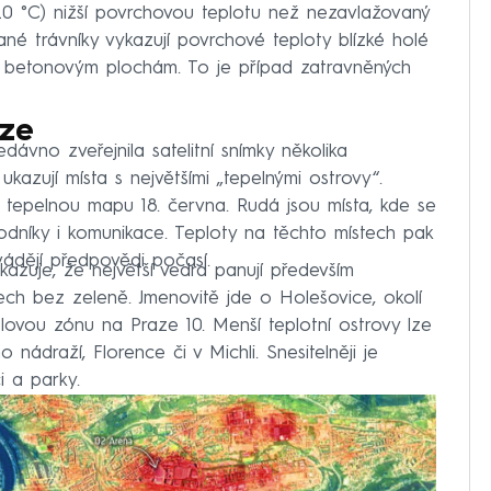
20 °C) nižší povrchovou teplotu než nezavlažovaný
vané trávníky vykazují povrchové teploty blízké holé
í betonovým plochám. To je případ zatravněných
aze
ávno zveřejnila satelitní snímky několika
kazují místa s největšími „tepelnými ostrovy“.
ch tepelnou mapu 18. června. Rudá jsou místa, kde se
hodníky i komunikace. Teploty na těchto místech pak
uvádějí předpovědi počasí.
azuje, že největší vedra panují především
tech bez zeleně. Jmenovitě jde o Holešovice, okolí
lovou zónu na Praze 10. Menší teplotní ostrovy lze
ádraží, Florence či v Michli. Snesitelněji je
i a parky.