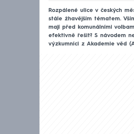
Rozpálené ulice v českých měs
stále žhavějším tématem. Všímaj
mají před komunálními volbam
efektivně řešit? S návodem ne
výzkumníci z Akademie věd (AV