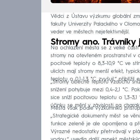
Vědci z Ústavu výzkumu globální zm
fakulty Univerzity Palackého v Olomo
veder ve městech nejefektivnější.
Stromy ano. Trávníky 
Na ochlazení města se z velké části p
stromy na otevřeném prostranství v 
pocitové teploty o 8,3–10,9 °C ve st
ulicích mají stromy menší efekt, typi
teplotu o 0,1–1,3 °C zvyšují,“ přiblíž
„Stromy obecně teplotu vzduchu snižu
snížení pohybuje mezi 0,4–2,1 °C. Po
sice sníží pocitovou teplotu o 1,3–3
účinku se mění v závislosti na charakt
Města však podle výzkumníků přistup
„Strategické dokumenty měst se věnu
funkce zeleně je ale opomíjena a pře
Výrazné nedostatky přetrvávají v pl
vodou,“ uvedla další aspekt městsk