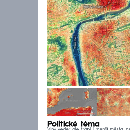
Politické téma
Vlny veder ale trápí i menší města, n