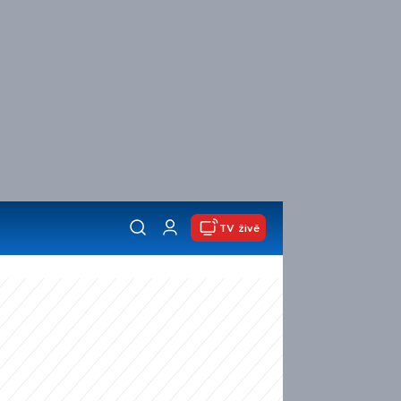
TV živě