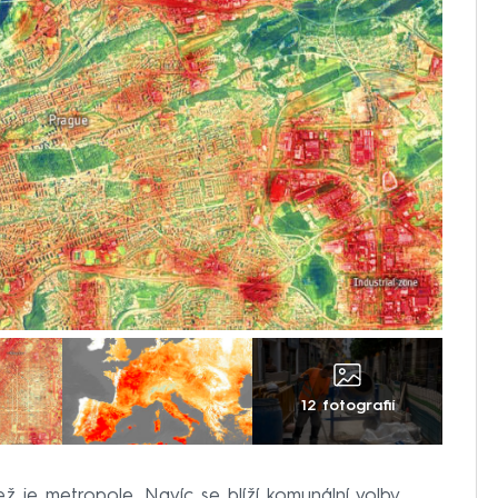
12 fotografií
ež je metropole. Navíc se blíží komunální volby.