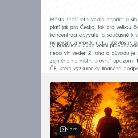
Města snáší letní vedra nejhůře a sit
platí jak pro Česko, tak pro velkou 
koncentraci obyvatel a současně k v
projevům změny klimatu obzvláště zra
„V budoucnu bude velmi pravděpodob
nebo vln veder. Z tohoto důvodu je nu
zejména na místní úrovni,“ upozornil
ČR, která výzkumníky finančně podpoř
Video