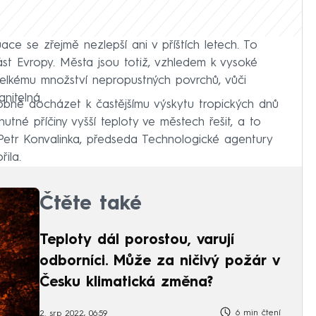
uace se zřejmě nezlepší ani v příštích letech. To
část Evropy. Města jsou totiž, vzhledem k vysoké
elkému množství nepropustných povrchů, vůči
nitelná.
ně docházet k častějšímu výskytu tropických dnů
tné příčiny vyšší teploty ve městech řešit, a to
 Petr Konvalinka, předseda Technologické agentury
ila.
Čtěte také
Teploty dál porostou, varují
odborníci. Může za ničivý požár v
Česku klimatická změna?
6 min čtení
2. srp 2022, 06:59