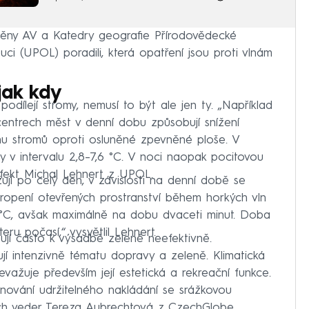
ěny AV a Katedry geografie Přírodovědecké
uci (UPOL) poradili, která opatření jsou proti vlnám
jak kdy
odílejí stromy, nemusí to být ale jen ty. „Například
centrech měst v denní dobu způsobují snížení
ínu stromů oproti osluněné zpevněné ploše. V
cky v intervalu 2,8–7,6 °C. V noci naopak pocitovou
il efekt Michal Lehnert z UPOL.
jí po celý den, v závislosti na denní době se
kropení otevřených prostranství během horkých vln
,1 °C, avšak maximálně na dobu dvaceti minut. Doba
eru počasí,“ vysvětlil Lehnert.
ují často k výsadbě zeleně neefektivně.
jí intenzivně tématu dopravy a zeleně. Klimatická
važuje především její estetická a rekreační funkce.
ánování udržitelného nakládání se srážkovou
ých veder Tereza Aubrechtová z CzechGlobe.