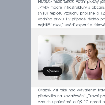
Naopak malé umělé vodní plochy jako
„Prvky modré infrastruktury s občans
snižují teplotu vzduchu přibližně o 1
vodního prvku. I v případě těchto pr
nejbližší okolí,“ uvádí experti v tiskov
Video
Otazník visí také nad vytvářením tra
především na zavlažování. „Travní po
vzduchu průměrně o 0,9 °C oproti 