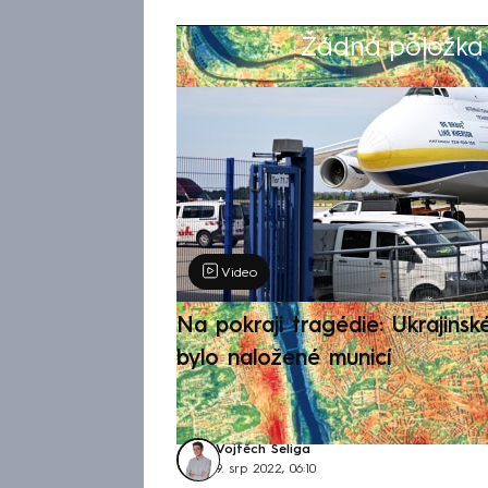
Žádná položka z
Výběr redakce
Video
Na pokraji tragédie: Ukrajinsk
bylo naložené municí
Vojtěch Šeliga
9. srp 2022, 06:10