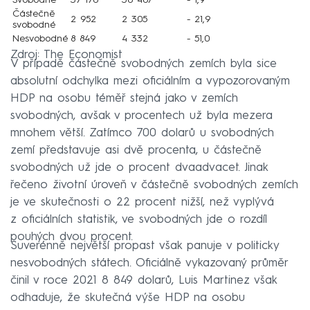
Svobodné
37 176
36 467
- 1,9
Částečně
2 952
2 305
- 21,9
svobodné
Nesvobodné
8 849
4 332
- 51,0
Zdroj: The Economist
V případě částečně svobodných zemích byla sice
absolutní odchylka mezi oficiálním a vypozorovaným
HDP na osobu téměř stejná jako v zemích
svobodných, avšak v procentech už byla mezera
mnohem větší. Zatímco 700 dolarů u svobodných
zemí představuje asi dvě procenta, u částečně
svobodných už jde o procent dvaadvacet. Jinak
řečeno životní úroveň v částečně svobodných zemích
je ve skutečnosti o 22 procent nižší, než vyplývá
z oficiálních statistik, ve svobodných jde o rozdíl
pouhých dvou procent.
Suverénně největší propast však panuje v politicky
nesvobodných státech. Oficiálně vykazovaný průměr
činil v roce 2021 8 849 dolarů, Luis Martinez však
odhaduje, že skutečná výše HDP na osobu