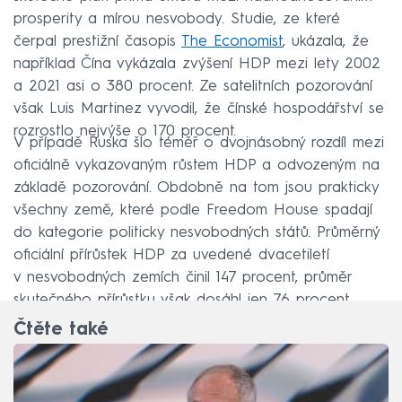
prosperity a mírou nesvobody. Studie, ze které
čerpal prestižní časopis
The Economist
, ukázala, že
například Čína vykázala zvýšení HDP mezi lety 2002
a 2021 asi o 380 procent. Ze satelitních pozorování
však Luis Martinez vyvodil, že čínské hospodářství se
rozrostlo nejvýše o 170 procent.
V případě Ruska šlo téměř o dvojnásobný rozdíl mezi
oficiálně vykazovaným růstem HDP a odvozeným na
základě pozorování. Obdobně na tom jsou prakticky
všechny země, které podle Freedom House spadají
do kategorie politicky nesvobodných států. Průměrný
oficiální přírůstek HDP za uvedené dvacetiletí
v nesvobodných zemích činil 147 procent, průměr
skutečného přírůstku však dosáhl jen 76 procent.
Čtěte také