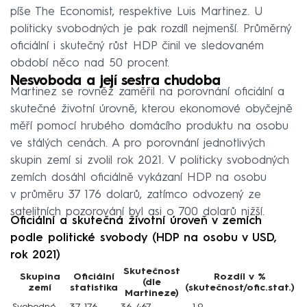
píše The Economist, respektive Luis Martinez. U
politicky svobodných je pak rozdíl nejmenší. Průměrný
oficiální i skutečný růst HDP činil ve sledovaném
období něco nad 50 procent.
Nesvoboda a její sestra chudoba
Martinez se rovněž zaměřil na porovnání oficiální a
skutečné životní úrovně, kterou ekonomové obyčejně
měří pomocí hrubého domácího produktu na osobu
ve stálých cenách. A pro porovnání jednotlivých
skupin zemí si zvolil rok 2021. V politicky svobodných
zemích dosáhl oficiálně vykázaní HDP na osobu
v průměru 37 176 dolarů, zatímco odvozený ze
satelitních pozorování byl asi o 700 dolarů nižší.
Oficiální a skutečná životní úroveň v zemích
podle politické svobody (HDP na osobu v USD,
rok 2021)
Skutečnost
Skupina
Oficiální
Rozdíl v %
(dle
zemí
statistika
(skutečnost/ofic.stat.)
Martineze)