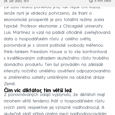
6 min čtení
28. zář 2022, 15:11
Že byla realita poněkud jiná, tak nějak cítil každý.
Jenže nyní je vědecky potvrzeno, že lhaní o
ekonomické prosperitě je pro totalitní režimy zcela
typické. Profesor ekonomie z Chicagské univerzity
Luis Martinez si vzal na paškál oficiálně zveřejňovaná
data o hospodářském růstu z celého světa,
porovnával je s úrovní politické svobody měřenou
think-tankem Freedom House a to vše konfrontoval
s kvalifikovaným odhadem skutečného růstu hrubého
domácího produktu. Ten byl prováděn na základě
intenzity nočního umělého osvětlení odpozorovaného
a změřeného satelity umístěnými na oběžné dráze
Země.
Čím víc diktátor, tím větší lež
Z porovnávaných údajů vyplynulo, že diktátoři mají
mnohem větší tendenci lhát o hospodářském růstu
svých zemí, respektive jej výrazně nadhodnocují. A
skutečně platí přímá úměra mezi nadhodnocováním