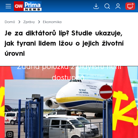
Domů
Zprávy
Ekonomika
Je za diktátorů líp? Studie ukazuje,
jak tyrani lidem lžou o jejich životní
úrovni
Žádná položka z playlistu není
Výběr redakce
dostupná.