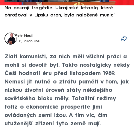
Na pokraji tragédie: Ukrajinské letadlo, které
P
ohrožoval v Lipsku dron, bylo naložené municí
e
Petr Musil
3. říj 2022, 06:01
Zlatí komunisti, za nich měli všichni práci a
mohli si dovolit byt. Takto nostalgicky někdy
Češi hodnotí éru před listopadem 1989.
Nemusí jít nutně o ztrátu paměti v tom, jak
nízkou životní úroveň státy někdejšího
sovětského bloku měly. Totalitní režimy
totiž o ekonomické prosperitě jimi
ovládaných zemí lžou. A tím víc, čím
utuženější zřízení tyto země mají.