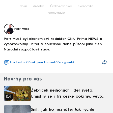
dolar
diktátor
Československo
ekonomika
demokracie
Petr Musil
Petr Musil byl ekonomický redaktor CNN Prima NEWS a
vysokoškolský učitel, v současné době působí jako člen
Národní rozpočtové rady.
Pro tento článek jsou komentáře vypnuté
Návrhy pro vás
Žebříček nejhorších jídel světa.
Umístily se i tři české pokrmy, vévodí
skandinávská kuchyně
Sníh, jak ho neznáte: Jak rychle