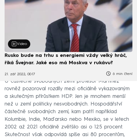
Video
Rusko bude na trhu s energiemi vždy velký hráč,
říká Švejnar. Jaké eso má Moskva v rukávu?
6 min čtení
21. zář 2022, 00:17
U částečně svobodných zemí profesor Martinez
rovněž pozoroval rozdíly mezi oficiálně vykazovaným
a skutečným přírůstkem HDP. Jen je mnohem menší
než u zemí politicky nesvobodných. Hospodářství
částečně svobodných zemí, kam patří například
Kolumbie, Indie, Maďarsko nebo Mexiko, se v letech
2002 až 2021 oficiálně zvětšilo asi o 125 procent.
Skutečnost však odpovídá spíše asi 80 procentům,