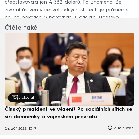
představovala jen 4 332 dolarů. To znamená, že
životní úroveň v nesvobodných státech je průměrně
ani ne poloviční v porovnání s oficiální statistikou.
Čtěte také
5
fotografií
Čínský prezident ve vězení? Po sociálních sítích se
šíří domněnky o vojenském převratu
6 min čtení
24. zář 2022, 15:47