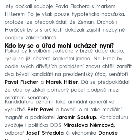
lety dočkali souboje Pavla Fischera s Markem
Hilšerem. To je však pouze hypotetická nadsázka,
protože lze předpokládat, že Zeman, Drahoš i
Horáček by si s určitostí dokázali zajistit nezbytné
podpisy zákonodárců.
Kdo by se o úřad mohl ucházet nyní?
Pokud by k volbám skutečně v brzké době došlo,
rýsují se již některá konkrétní jména. Na Hrad by
podle svých dřívějších prohlášení znovu chtěli zamířit
dva bývalí kandidáti na prezidentský úřad, senátoři
Pavel Fischer
a
Marek Hilšer.
Dá se předpokládat,
že oba by získali potřebný počet podpisů mezi
ostatními senátory.
Kandidaturu oznámil také armádní generál ve
výslužbě
Petr Pavel
a hovořil o ní také mediální
magnát a podnikatel
Jaromír Soukup.
Kandidaturu
zvažuje i politička ODS
Miroslava Němcová,
odborář
Josef Středula
či ekonomka
Danuše