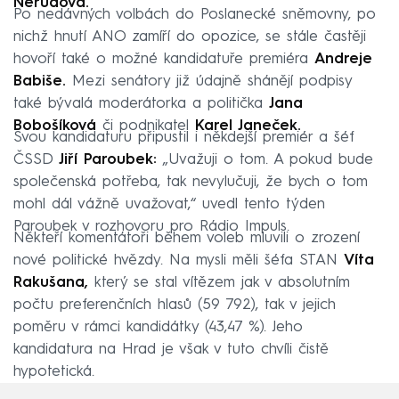
Nerudová.
Po nedávných volbách do Poslanecké sněmovny, po
nichž hnutí ANO zamíří do opozice, se stále častěji
hovoří také o možné kandidatuře premiéra
Andreje
Babiše.
Mezi senátory již údajně shánějí podpisy
také bývalá moderátorka a politička
Jana
Bobošíková
či podnikatel
Karel Janeček.
Svou kandidaturu připustil i někdejší premiér a šéf
ČSSD
Jiří Paroubek:
„Uvažuji o tom. A pokud bude
společenská potřeba, tak nevylučuji, že bych o tom
mohl dál vážně uvažovat,“ uvedl tento týden
Paroubek v rozhovoru pro Rádio Impuls.
Někteří komentátoři během voleb mluvili o zrození
nové politické hvězdy. Na mysli měli šéfa STAN
Víta
Rakušana,
který se stal vítězem jak v absolutním
počtu preferenčních hlasů (59 792), tak v jejich
poměru v rámci kandidátky (43,47 %). Jeho
kandidatura na Hrad je však v tuto chvíli čistě
hypotetická.