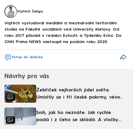
Vojtěch Šeliga
Vojtěch vystudoval mediální a mezinárodní teritoriální
studia na Fakultě sociálních věd Univerzity Karlovy. Od
roku 2017 působil v redakci Echo24 a Týdeníku Echo. Do
CNN Prima NEWS nastoupil na podzim roku 2020.
Vstup do diskuze
Návrhy pro vás
Žebříček nejhorších jídel světa.
Umístily se i tři české pokrmy, vévodí
skandinávská kuchyně
Sníh, jak ho neznáte: Jak rychle
padá i z čeho se skládá. A vločky
nejsou bílé