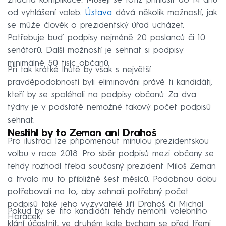
značná komplikace. Musejí se totiž přihlásit do 14 dnů
od vyhlášení voleb.
Ústava
dává několik možností, jak
se může člověk o prezidentský úřad ucházet.
Potřebuje buď podpisy nejméně 20 poslanců či 10
senátorů. Další možností je sehnat si podpisy
minimálně 50 tisíc občanů.
Při tak krátké lhůtě by však s největší
pravděpodobností byli eliminováni právě ti kandidáti,
kteří by se spoléhali na podpisy občanů. Za dva
týdny je v podstatě nemožné takový počet podpisů
sehnat.
Nestihl by to Zeman ani Drahoš
Pro ilustraci lze připomenout minulou prezidentskou
volbu v roce 2018. Pro sběr podpisů mezi občany se
tehdy rozhodl třeba současný prezident Miloš Zeman
a trvalo mu to přibližně šest měsíců. Podobnou dobu
potřebovali na to, aby sehnali potřebný počet
podpisů také jeho vyzyvatelé Jiří Drahoš či Michal
Pokud by se tito kandidáti tehdy nemohli volebního
Horáček.
klání účastnit, ve druhém kole bychom se před třemi