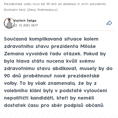
Prezidentské volby musí být 90 dnů od abdikace či smrti prezidenta.
(Ilustrační foto)
Zdroj: Profimedia.cz
Vojtěch Šeliga
22. říj 2021, 06:17
Současná komplikovaná situace kolem
zdravotního stavu prezidenta Miloše
Zemana vyvolává řadu otázek. Pokud by
byla hlava státu nucena kvůli svému
zdravotnímu stavu abdikovat, musely by do
90 dnů proběhnout nové prezidentské
volby. To by však znamenalo, že by z
volebního klání byly v podstatě vyloučeni
nepolitičtí kandidáti, kteří by neměli
dostatek času pro sběr podpisů občanů.