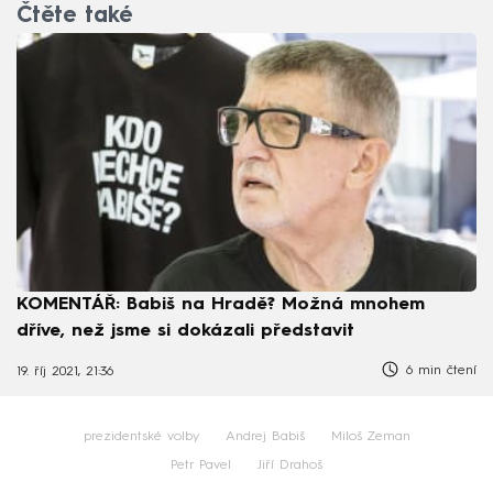
Čtěte také
KOMENTÁŘ: Babiš na Hradě? Možná mnohem
dříve, než jsme si dokázali představit
6 min čtení
19. říj 2021, 21:36
prezidentské volby
Andrej Babiš
Miloš Zeman
Petr Pavel
Jiří Drahoš