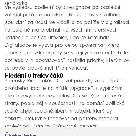
senátorka.
Ve výsledku podle ní byla rezignace po poslední
volební porážce na místě. „Neúspěchy ve volbách
jsou daní za účast ve vládě a za potíže v digitalizaci.
Ta ostatně má probíhat na všech ministerstvech,
úřadech a dalších úrovních, i na té komunální.
Digitalizace je výzva pro celou společnost, která
přinese obrovské úspory ve veřejných rozpočtech. Je
potřeba v ní pokračovat,“ nastínila priority, kterým by
se podle Šípové měli Piráti věnovat.
Hledání ultralevičáků
Brněnský Pirát Lukáš Doležal připustil, že v případě
pirátského fóra je na místě „upgrade“, s vypínáním
jako takovým ale nesouhlasí. Co se týče směřování
strany, podle něj v současnosti na domácí politické
scéně chybí sociálně-liberální subjekt, který by
dokázal efektivně reagovat na potřeby moderní
společnosti. Tam by Piráty viděl nejradši.