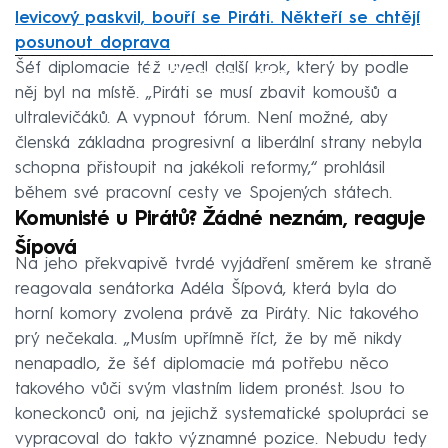
levicový paskvil, bouří se Piráti. Někteří se chtějí
posunout doprava
Šéf diplomacie též uvedl další krok, který by podle
Failed to fetch
něj byl na místě. „Piráti se musí zbavit komoušů a
ultralevičáků. A vypnout fórum. Není možné, aby
členská základna progresivní a liberální strany nebyla
schopna přistoupit na jakékoli reformy,“ prohlásil
během své pracovní cesty ve Spojených státech.
Komunisté u Pirátů? Žádné neznám, reaguje
Šípová
Na jeho překvapivě tvrdé vyjádření směrem ke straně
reagovala senátorka Adéla Šípová, která byla do
horní komory zvolena právě za Piráty. Nic takového
prý nečekala. „Musím upřímně říct, že by mě nikdy
nenapadlo, že šéf diplomacie má potřebu něco
takového vůči svým vlastním lidem pronést. Jsou to
koneckonců oni, na jejichž systematické spolupráci se
vypracoval do takto významné pozice. Nebudu tedy