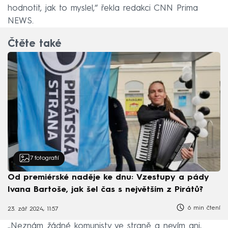
hodnotit, jak to myslel,“ řekla redakci CNN Prima
NEWS.
Čtěte také
7
fotografií
Od premiérské naděje ke dnu: Vzestupy a pády
Ivana Bartoše, jak šel čas s největším z Pirátů?
6 min čtení
23. zář 2024, 11:57
„Neznám žádné komunisty ve straně a nevím ani,