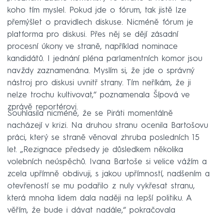
koho tím myslel. Pokud jde o fórum, tak jistě lze
přemýšlet o pravidlech diskuse. Nicméně fórum je
platforma pro diskusi. Přes něj se dějí zásadní
procesní úkony ve straně, například nominace
kandidátů. I jednání pléna parlamentních komor jsou
navždy zaznamenána. Myslím si, že jde o správný
nástroj pro diskusi uvnitř strany. Tím neříkám, že ji
nelze trochu kultivovat,“ poznamenala Šípová ve
zprávě reportérovi.
Souhlasila nicméně, že se Piráti momentálně
nacházejí v krizi. Na druhou stranu ocenila Bartošovu
práci, který se straně věnoval zhruba posledních 15
let. „Rezignace předsedy je důsledkem několika
volebních neúspěchů. Ivana Bartoše si velice vážím a
zcela upřímně obdivuji, s jakou upřímností, nadšením a
otevřeností se mu podařilo z nuly vykřesat stranu,
která mnoha lidem dala naději na lepší politiku. A
věřím, že bude i dávat nadále,“ pokračovala