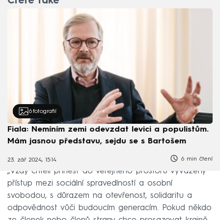
Čtěte také
6
fotografií
Fiala: Nemíním zemi odevzdat levici a populistům.
Mám jasnou představu, sejdu se s Bartošem
6 min čtení
23. zář 2024, 15:14
„Vždy chtěli přinést do veřejného prostoru vyvážený
přístup mezi sociální spravedlností a osobní
svobodou, s důrazem na otevřenost, solidaritu a
odpovědnost vůči budoucím generacím. Pokud někdo