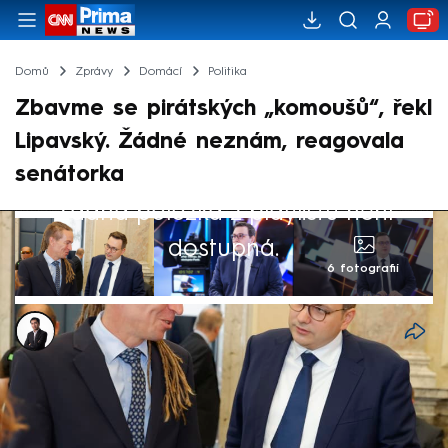
Domů
Zprávy
Domácí
Politika
Zbavme se pirátských „komoušů“, řekl
Lipavský. Žádné neznám, reagovala
senátorka
Žádná položka z playlistu není
dostupná.
6 fotografií
Viet Tran
23. zář 2024, 15:33
Uvnitř České pirátské strany to vře. Členská
základna po dalších prohraných volbách a