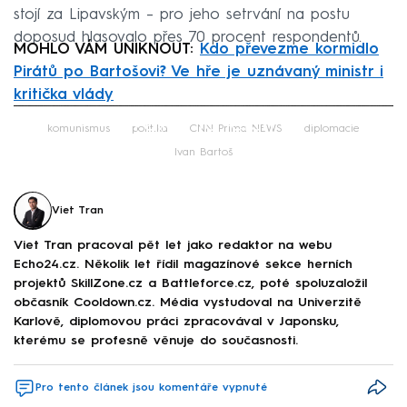
stojí za Lipavským – pro jeho setrvání na postu
doposud hlasovalo přes 70 procent respondentů.
MOHLO VÁM UNIKNOUT:
Kdo převezme kormidlo
Pirátů po Bartošovi? Ve hře je uznávaný ministr i
kritička vlády
Failed to fetch
komunismus
politika
CNN Prima NEWS
diplomacie
Ivan Bartoš
Viet Tran
Viet Tran pracoval pět let jako redaktor na webu
Echo24.cz. Několik let řídil magazínové sekce herních
projektů SkillZone.cz a Battleforce.cz, poté spoluzaložil
občasník Cooldown.cz. Média vystudoval na Univerzitě
Karlově, diplomovou práci zpracovával v Japonsku,
kterému se profesně věnuje do současnosti.
Pro tento článek jsou komentáře vypnuté