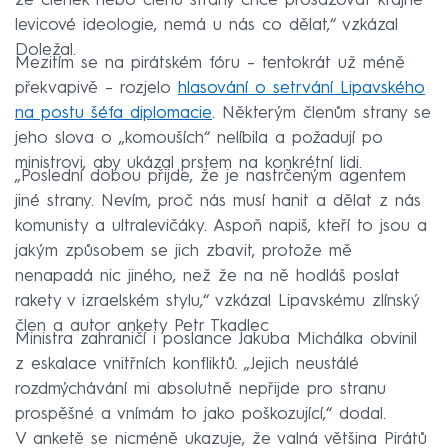
ze členek nebo členů strany chce prosazovat krajně
levicové ideologie, nemá u nás co dělat,“ vzkázal
Doležal.
Mezitím se na pirátském fóru – tentokrát už méně
překvapivě – rozjelo
hlasování o setrvání Lipavského
na postu šéfa diplomacie
. Některým členům strany se
jeho slova o „komouších“ nelíbila a požadují po
ministrovi, aby ukázal prstem na konkrétní lidi.
„Poslední dobou přijde, že je nastrčeným agentem
jiné strany. Nevím, proč nás musí hanit a dělat z nás
komunisty a ultralevičáky. Aspoň napiš, kteří to jsou a
jakým způsobem se jich zbavit, protože mě
nenapadá nic jiného, než že na ně hodláš poslat
rakety v izraelském stylu,“ vzkázal Lipavskému zlínský
člen a autor ankety Petr Tkadlec
Ministra zahraničí i poslance Jakuba Michálka obvinil
z eskalace vnitřních konfliktů. „Jejich neustálé
rozdmýchávání mi absolutně nepřijde pro stranu
prospěšné a vnímám to jako poškozující,“ dodal.
V anketě se nicméně ukazuje, že valná většina Pirátů