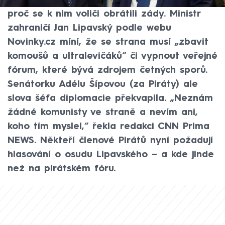
rezignaci předsedy Ivana Bartoše zkoumá,
proč se k nim voliči obrátili zády. Ministr
zahraničí Jan Lipavský podle webu
Novinky.cz míní, že se strana musí „zbavit
komoušů a ultralevičáků“ či vypnout veřejné
fórum, které bývá zdrojem četných sporů.
Senátorku Adélu Šípovou (za Piráty) ale
slova šéfa diplomacie překvapila. „Neznám
žádné komunisty ve straně a nevím ani,
koho tím myslel,“ řekla redakci CNN Prima
NEWS. Někteří členové Pirátů nyní požadují
hlasování o osudu Lipavského – a kde jinde
než na pirátském fóru.