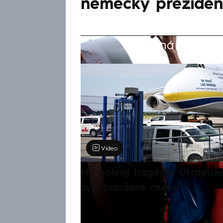
německý preziden
Žádná položka z
Výběr redakce
Video
Na pokraji tragédie: Ukrajinsk
bylo naložené municí