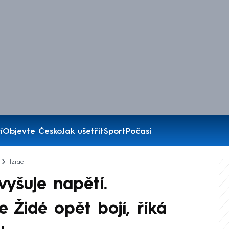
í
Objevte Česko
Jak ušetřit
Sport
Počasí
Izrael
zvyšuje napětí.
e Židé opět bojí, říká