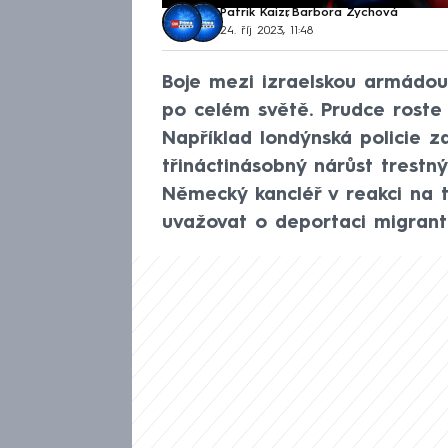
Patrik Kaizr
,
Barbora Zychová
24. říj 2023, 11:48
Boje mezi izraelskou armádou 
po celém světě. Prudce roste
Například londýnská policie 
třináctinásobný nárůst trestn
Německý kancléř v reakci na 
uvažovat o deportaci migrantů