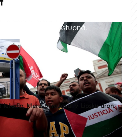
t
 playlistu není dostupná.
V
é letadlo, které ohrožoval v Lipsku dron,
Přilá
polit