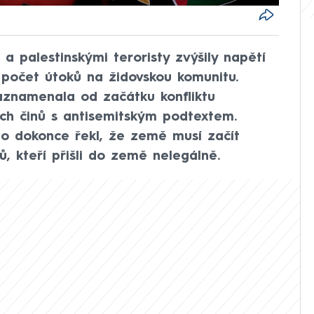
a palestinskými teroristy zvýšily napětí
 počet útoků na židovskou komunitu.
zaznamenala od začátku konfliktu
ých činů s antisemitským podtextem.
to dokonce řekl, že země musí začít
, kteří přišli do země nelegálně.