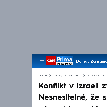
Domácí
Zahranič
Pořady
Domů
Zprávy
Zahraničí
Blízký východ
Konflikt v Izraeli 
Nesnesitelné, že s