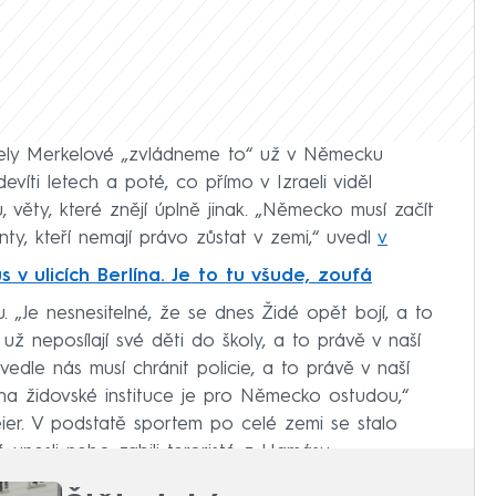
gely Merkelové „zvládneme to“ už v Německu
evíti letech a poté, co přímo v Izraeli viděl
 věty, které znějí úplně jinak. „Německo musí začít
nty, kteří nemají právo zůstat v zemi,“ uvedl
v
s v ulicích Berlína. Je to tu všude, zoufá
 „Je nesnesitelné, že se dnes Židé opět bojí, a to
 už neposílají své děti do školy, a to právě v naší
edle nás musí chránit policie, a to právě v naší
 na židovské instituce je pro Německo ostudou,“
eier. V podstatě sportem po celé zemi se stalo
é unesli nebo zabili teroristé z Hamásu.