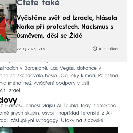
Čtěte také
Vyčistěme svět od Izraele, hlásala
Norka při protestech. Nacismus s
úsměvem, děsí se Židé
6 min čtení
22. říj 2023, 12:06
dům jsou desetitisíce po celém světě. Antisemitská
nstracích v Barceloně, Las Vegas, dokonce v
oně se skandovalo heslo „Od řeky k moři, Palestina
c jiného než vyjádření podpory v úsilí
it Izrael.
udovy
 z Hamásu přinesli vlajku Al Tauhíd, tedy islámského
omě jiných skupin, osvojili například teroristé z Al-
abil zástupkyni synagogy. Útoky na židovské
i, Německu.