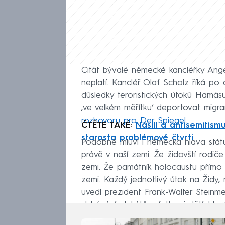
Citát bývalé německé kancléřky An
neplatí. Kancléř Olaf Scholz říká po d
důsledky teroristických útoků Hamásu,
‚ve velkém měřítku‘ deportovat migra
rozhovoru pro Der Spiegel
.
ČTĚTE TAKÉ:
Násilí a antisemitismu
starosta problémové čtvrti
Podobně mluví i německá hlava státu.
právě v naší zemi. Že židovští rodiče
zemi. Že památník holocaustu přímo v
zemi. Každý jednotlivý útok na Židy,
uvedl prezident Frank-Walter Steinm
strhávání plakátů s fotkami dětí, kter