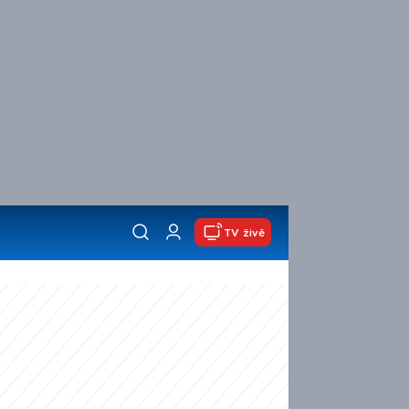
TV živě