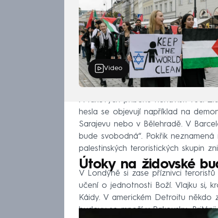
Video
A takových příběhů nenávisti vůči Ži
hesla se objevují například na demo
Sarajevu nebo v Bělehradě. V Barcel
bude svobodná“. Pokřik neznamená ni
palestinských teroristických skupin znič
Útoky na židovské b
V Londýně si zase příznivci teroristů
učení o jednotnosti Boží. Vlajku si, kr
Káidy. V americkém Detroitu někdo z
budovy se množí v Rakousku, Británi