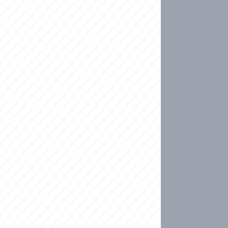
ideo
kat migranty do Česka? Sami by odešli, tvrdí exp
ické sebevraždě