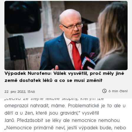
Výpadek Nurofenu: Válek vysvětlil, proč měly jiné
země dostatek léků a co se musí změnit
6 min čtení
22. pro 2022, 15:46
„Léčivo ze stejné lékové skupiny, kterým lze
omeprazol nahradit, máme. Problematické je to ale u
dětí a u žen, které jsou gravidní,“ vysvětlil
Janů. Předzásobit se léky ale nemocnice nemohou.
„Nemocnice primárně neví, jestli výpadek bude, nebo