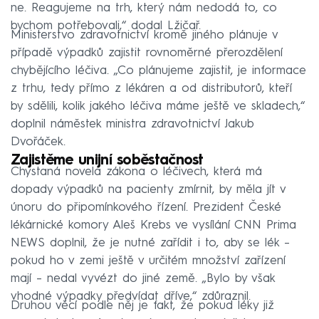
ne. Reagujeme na trh, který nám nedodá to, co
bychom potřebovali,“ dodal Lžičař.
Ministerstvo zdravotnictví kromě jiného plánuje v
případě výpadků zajistit rovnoměrné přerozdělení
chybějícího léčiva. „Co plánujeme zajistit, je informace
z trhu, tedy přímo z lékáren a od distributorů, kteří
by sdělili, kolik jakého léčiva máme ještě ve skladech,“
doplnil náměstek ministra zdravotnictví Jakub
Dvořáček.
Zajistěme unijní soběstačnost
Chystaná novela zákona o léčivech, která má
dopady výpadků na pacienty zmírnit, by měla jít v
únoru do připomínkového řízení. Prezident České
lékárnické komory Aleš Krebs ve vysílání CNN Prima
NEWS doplnil, že je nutné zařídit i to, aby se lék –
pokud ho v zemi ještě v určitém množství zařízení
mají – nedal vyvézt do jiné země. „Bylo by však
vhodné výpadky předvídat dříve,“ zdůraznil.
Druhou věcí podle něj je fakt, že pokud léky již