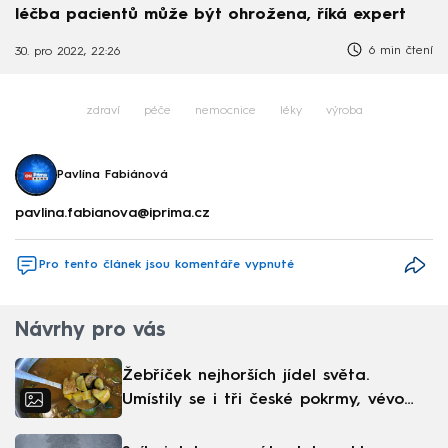
léčba pacientů může být ohrožena, říká expert
6 min čtení
30. pro 2022, 22:26
zdraví
péče
nemocnice
léky
výroba
Pavlína Fabiánová
pavlina.fabianova@iprima.cz
Pro tento článek jsou komentáře vypnuté
Návrhy pro vás
Žebříček nejhorších jídel světa.
Umístily se i tři české pokrmy, vévodí
skandinávská kuchyně