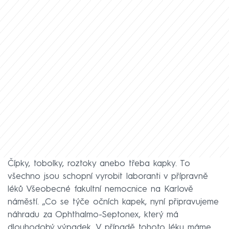
Čípky, tobolky, roztoky anebo třeba kapky. To
všechno jsou schopní vyrobit laboranti v přípravně
léků Všeobecné fakultní nemocnice na Karlově
náměstí. „Co se týče očních kapek, nyní připravujeme
náhradu za Ophthalmo-Septonex, který má
dlouhodobý výpadek. V případě tohoto léku máme