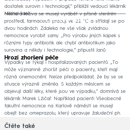
dostatek surovin i technologií,“ přiblížil vedoucí lékárník
Michal Janů.
Některá léčiva se musejí vyrábět v přísně sterilním
Failed to fetch
prostředí, farmaceuti pracují ve 22 °C a střídají se po
dvou hodinách. Zdaleka ne vše však zvládnou
nemocnice vyrobit samy. „Pro výrobu jiných kapek s
různými typy antibiotik ale chybí antibiotikum jako
surovina a někdy i technologie,“ připustil Janů.
Hrozí zhoršení péče
Výpadky se týkají i hospitalizovaných pacientů. „To
může významně zhoršit péči o pacienty, kteří mají
různá onemocnění. Nelze předpokládat, že by se se
situace výrazně změnila. S každým měsícem se
objevují další léky, které jsou ve výpadku,“ domnívá se
lékárník Marek Lžičař. Například pacienti Všeobecné
fakultní nemocnice na Karlově náměstí se musejí
obejít bez omeprazolu, který upravuje žaludeční ph.
Čtěte také