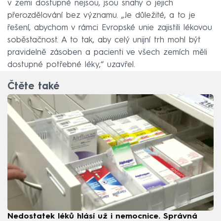
v zemi dostupné nejsou, jsou snahy o jejich
přerozdělování bez významu. „Je důležité, a to je
řešení, abychom v rámci Evropské unie zajistili lékovou
soběstačnost. A to tak, aby celý unijní trh mohl být
pravidelně zásoben a pacienti ve všech zemích měli
dostupné potřebné léky,“ uzavřel.
Čtěte také
Nedostatek léků hlásí už i nemocnice. Správná