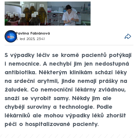
Pavlína Fabiánová
3. led 2023, 23:41
S výpadky léčiv se kromě pacientů potýkají
i nemocnice. A nechybí jim jen nedostupná
antibiotika. Některým klinikám schází léky
na srdeční arytmii, jinde nemají prášky na
žaludek. Co nemocniční lékárny zvládnou,
snaží se vyrobit samy. Někdy jim ale
chybějí suroviny a technologie. Podle
lékárníků ale mohou výpadky léků zhoršit
péči o hospitalizované pacienty.