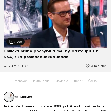
Video
Hnilička hrubě pochybil a měl by odstoupit i z
NSA, říká poslanec Jakub Janda
6 min čtení
26. led 2021, 13:26
rozhovor
Jakub Janda
Slovinsko
trenér
Česko
Vít Chalupa
Ještě před změnami v roce 1989 publikoval první texty o