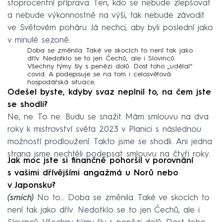
stoprocentní příprava. Ten, kdo se nebude zlepšovat
a nebude výkonnostně na výši, tak nebude závodit
ve Světovém poháru. Já nechci, aby byli poslední jako
v minulé sezoně.
Doba se změnila. Také ve skocích to není tak jako
dřív. Nedotklo se to jen Čechů, ale i Slovinců.
Všechny týmy šly s penězi dolů. Dost toho „udělal“
covid. A podepisuje se na tom i celosvětová
hospodářská situace.
Odešel byste, kdyby svaz neplnil to, na čem jste
se shodli?
Ne, ne. To ne. Budu se snažit. Mám smlouvu na dva
roky k mistrovství světa 2023 v Planici s následnou
možností prodloužení. Takto jsme se shodli. Ani jedna
strana jsme nechtěli podepsat smlouvu na čtyři roky.
Jak moc jste si finančně pohoršil v porovnání
s vašimi dřívějšími angažmá u Norů nebo
v Japonsku?
(smích)
No to… Doba se změnila. Také ve skocích to
není tak jako dřív. Nedotklo se to jen Čechů, ale i