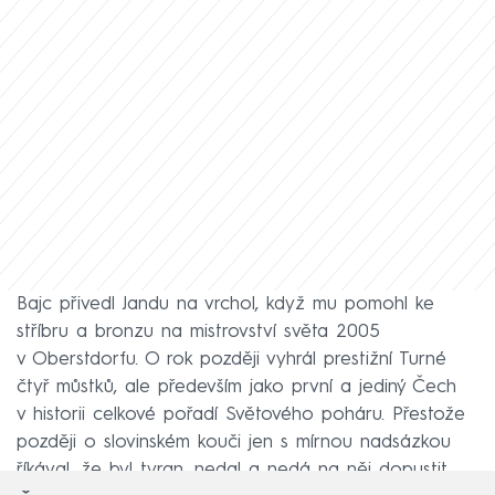
Bajc přivedl Jandu na vrchol, když mu pomohl ke
stříbru a bronzu na mistrovství světa 2005
v Oberstdorfu. O rok později vyhrál prestižní Turné
čtyř můstků, ale především jako první a jediný Čech
v historii celkové pořadí Světového poháru. Přestože
později o slovinském kouči jen s mírnou nadsázkou
říkával, že byl tyran, nedal a nedá na něj dopustit.