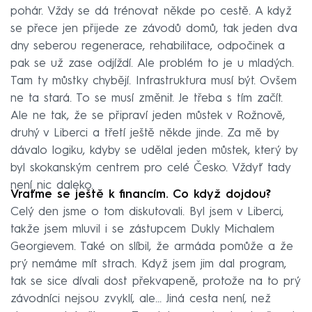
pohár. Vždy se dá trénovat někde po cestě. A když
se přece jen přijede ze závodů domů, tak jeden dva
dny seberou regenerace, rehabilitace, odpočinek a
pak se už zase odjíždí. Ale problém to je u mladých.
Tam ty můstky chybějí. Infrastruktura musí být. Ovšem
ne ta stará. To se musí změnit. Je třeba s tím začít.
Ale ne tak, že se připraví jeden můstek v Rožnově,
druhý v Liberci a třetí ještě někde jinde. Za mě by
dávalo logiku, kdyby se udělal jeden můstek, který by
byl skokanským centrem pro celé Česko. Vždyť tady
není nic daleko.
Vraťme se ještě k financím. Co když dojdou?
Celý den jsme o tom diskutovali. Byl jsem v Liberci,
takže jsem mluvil i se zástupcem Dukly Michalem
Georgievem. Také on slíbil, že armáda pomůže a že
prý nemáme mít strach. Když jsem jim dal program,
tak se sice dívali dost překvapeně, protože na to prý
závodníci nejsou zvyklí, ale… Jiná cesta není, než