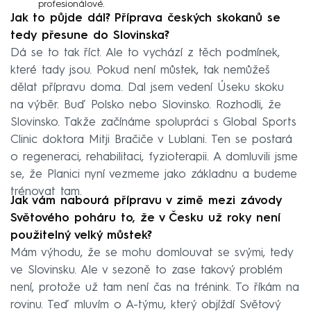
profesionálové.
Jak to půjde dál? Příprava českých skokanů se
tedy přesune do Slovinska?
Dá se to tak říct. Ale to vychází z těch podmínek,
které tady jsou. Pokud není můstek, tak nemůžeš
dělat přípravu doma. Dal jsem vedení Úseku skoku
na výběr. Buď Polsko nebo Slovinsko. Rozhodli, že
Slovinsko. Takže začínáme spolupráci s Global Sports
Clinic doktora Mitji Bračiče v Lublani. Ten se postará
o regeneraci, rehabilitaci, fyzioterapii. A domluvili jsme
se, že Planici nyní vezmeme jako základnu a budeme
trénovat tam.
Jak vám nabourá přípravu v zimě mezi závody
Světového poháru to, že v Česku už roky není
použitelný velký můstek?
Mám výhodu, že se mohu domlouvat se svými, tedy
ve Slovinsku. Ale v sezoně to zase takový problém
není, protože už tam není čas na trénink. To říkám na
rovinu. Teď mluvím o A-týmu, který objíždí Světový