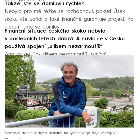
Takže jste se domluvili rychle?
Nebylo pro mě těžké se rozhodnout, pokud Úsek
skoku vše zařídí a také finančně garantuje projekt, na
kterém jsme se domluvili.
Finanční situace českého skoku nebyla
v posledních letech dobrá. A navíc se v Česku
používá spojení „slibem nezarmoutíš“.
Aha, oukej. Tak slibem nezarmoutíš. (smích)
Slovinský trenér českých skokanů na lyžích Vasja Bajc
Zdroj: Vít