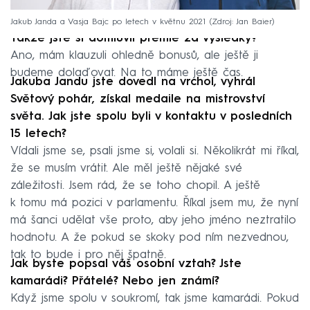
Jakub Janda a Vasja Bajc po letech v květnu 2021
Zdroj: Jan Baier
Takže jste si domluvil prémie za výsledky?
Ano, mám klauzuli ohledně bonusů, ale ještě ji
budeme dolaďovat. Na to máme ještě čas.
Jakuba Jandu jste dovedl na vrchol, vyhrál
Světový pohár, získal medaile na mistrovství
světa. Jak jste spolu byli v kontaktu v posledních
15 letech?
Vídali jsme se, psali jsme si, volali si. Několikrát mi říkal,
že se musím vrátit. Ale měl ještě nějaké své
záležitosti. Jsem rád, že se toho chopil. A ještě
k tomu má pozici v parlamentu. Říkal jsem mu, že nyní
má šanci udělat vše proto, aby jeho jméno neztratilo
hodnotu. A že pokud se skoky pod ním nezvednou,
tak to bude i pro něj špatně.
Jak byste popsal váš osobní vztah? Jste
kamarádi? Přátelé? Nebo jen známí?
Když jsme spolu v soukromí, tak jsme kamarádi. Pokud