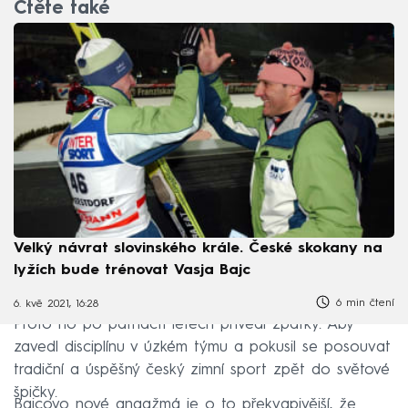
Čtěte také
Velký návrat slovinského krále. České skokany na
lyžích bude trénovat Vasja Bajc
6 min čtení
6. kvě 2021, 16:28
Proto ho po patnácti letech přivedl zpátky. Aby
zavedl disciplínu v úzkém týmu a pokusil se posouvat
tradiční a úspěšný český zimní sport zpět do světové
špičky.
Bajcovo nové angažmá je o to překvapivější, že