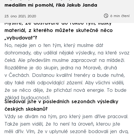
medailím mi pomohl, říká Jakub Janda
6 min čtení
23. úno 2021, 20:20
Myslíte, že dostáváte do rukou tým, lidský
materiál, z kterého můžete skutečně něco
„vybudovat“?
No, nejde jen o ten tým, který musíme dát
dohromady, aby udělal nějaké výsledky, na které svaz
čeká. Ale především musíme zapracovat na mládeži.
Rozdělíme je do skupin, jedna na Moravě, druhá
v Čechách. Dostanou kvalitní trenéry a bude nutné,
aby také měli odpovídající zázemí. Aby všichni viděli,
že se něco děje, že přichází nová energie. To bude
základ budoucnosti.
Sledoval jste v posledních sezonách výsledky
českých skokanů?
Vždy se dívám na tým, pro který jsem dříve pracoval.
Takže jsem viděl, že to není ta úroveň, kterou jste
měli dřív. Vím, že v uplynulé sezoně bodovali jen dva,