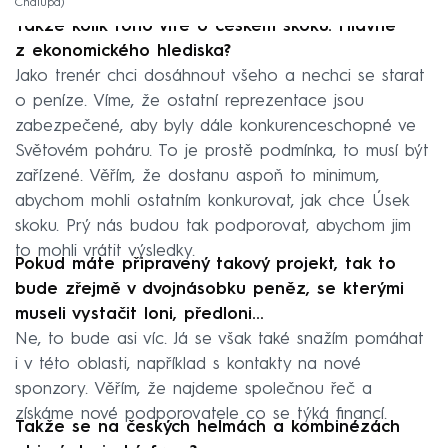
Chalupa
Takže kolik toho víte o českém skoku. Hlavně
z ekonomického hlediska?
Jako trenér chci dosáhnout všeho a nechci se starat
o peníze. Víme, že ostatní reprezentace jsou
zabezpečené, aby byly dále konkurenceschopné ve
Světovém poháru. To je prostě podmínka, to musí být
zařízené. Věřím, že dostanu aspoň to minimum,
abychom mohli ostatním konkurovat, jak chce Úsek
skoku. Prý nás budou tak podporovat, abychom jim
to mohli vrátit výsledky.
Pokud máte připravený takový projekt, tak to
bude zřejmě v dvojnásobku peněz, se kterými
museli vystačit loni, předloni…
Ne, to bude asi víc. Já se však také snažím pomáhat
i v této oblasti, například s kontakty na nové
sponzory. Věřím, že najdeme společnou řeč a
získáme nové podporovatele co se týká financí.
Takže se na českých helmách a kombinézách