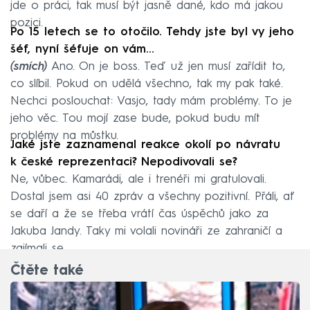
jde o práci, tak musí být jasně dané, kdo má jakou
pozici.
Po 15 letech se to otočilo. Tehdy jste byl vy jeho
šéf, nyní šéfuje on vám…
(smích)
Ano. On je boss. Teď už jen musí zařídit to,
co slíbil. Pokud on udělá všechno, tak my pak také.
Nechci poslouchat: Vasjo, tady mám problémy. To je
jeho věc. Tou mojí zase bude, pokud budu mít
problémy na můstku.
Jaké jste zaznamenal reakce okolí po návratu
k české reprezentaci? Nepodivovali se?
Ne, vůbec. Kamarádi, ale i trenéři mi gratulovali.
Dostal jsem asi 40 zpráv a všechny pozitivní. Přáli, ať
se daří a že se třeba vrátí čas úspěchů jako za
Jakuba Jandy. Taky mi volali novináři ze zahraničí a
zajímali se.
Čtěte také