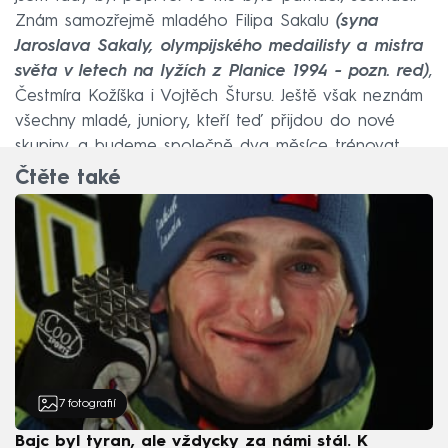
Znám samozřejmě mladého Filipa Sakalu
(syna
Jaroslava Sakaly, olympijského medailisty a mistra
světa v letech na lyžích z Planice 1994 - pozn. red)
,
Čestmíra Kožíška i Vojtěch Štursu. Ještě však neznám
všechny mladé, juniory, kteří teď přijdou do nové
skupiny, a budeme společně dva měsíce trénovat.
Čtěte také
7
fotografií
Bajc byl tyran, ale vždycky za námi stál. K