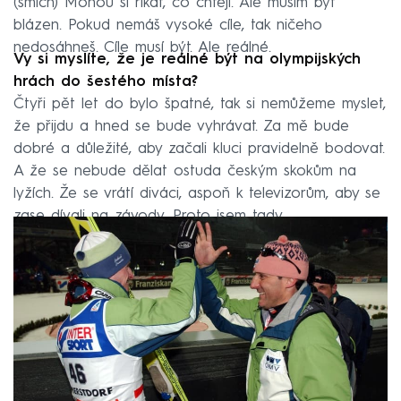
(smích) Mohou si říkat, co chtějí. Ale musím být
blázen. Pokud nemáš vysoké cíle, tak ničeho
nedosáhneš. Cíle musí být. Ale reálné.
Vy si myslíte, že je reálné být na olympijských
hrách do šestého místa?
Čtyři pět let do bylo špatné, tak si nemůžeme myslet,
že přijdu a hned se bude vyhrávat. Za mě bude
dobré a důležité, aby začali kluci pravidelně bodovat.
A že se nebude dělat ostuda českým skokům na
lyžích. Že se vrátí diváci, aspoň k televizorům, aby se
zase dívali na závody. Proto jsem tady.