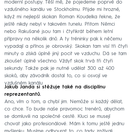
moderní postupy. Těší mě, že pojedeme poprvé do
vzdušného kanálu ve Stockholmu. Přijde mi hrozné,
když mi nejlepší skokan Roman Koudelka řekne, že
ještě nikdy nebyl v takovém tunelu. Přitom Němci
nebo Rakušané jsou tam i čtyřikrát během letní
přípravy na několik dnů. A ty tréninky pak k něčemu
vypadají a přínos je obrovský. Skokan tam visí tři čtyři
minuty a získá úplně jiný pocit ve vzduchu. Dá se tam
zkoušet úplně všechno. Vždyť skok trvá tři čtyři
sekundy. Takže pak je nutné udělat 300 až 400
skoků, aby závodník dostal to, co si osvojí ve
vzdušném kanálu.
Jakub Janda si stěžuje také na disciplínu
reprezentantů.
Ano, vím o tom, a chybí jim. Nemůže si každý dělat,
co chce. To bude naše pravomoc trenérů, abychom
se domluvili na společné cestě. Kluci se musejí
chovat jako profesionálové. Mám k tomu ještě jednu
myšlenku. Musíme odbourat to, co tady zažívali