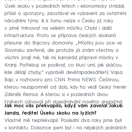
Úsek skoku v posledních letech i ekonomicky strádal,
přišel o sponzory, zaostával ve vybavení za ostatními
národními týmy. A k tomu nelze v Česku již roky
v zimě trénovat na velkém můstku. Chybí i další
infrastruktura. Proto se příprava českých skokanů
přesune do Bajcovy domoviny. „Můstky jsou sice ve
Slovinsku zavřené, ale protože já znám všechny a
všichni znají mě, tak mi kamarád připravil můstky v
Kranji. Potřebuji se podívat, co kluci umí, jak skáčou,
kde dělají chyby,“ vyprávěl devětapadesátiletý Vajsa
Bajc v rozhovoru pro CNN Prima NEWS. Češtinou,
kterou nezapomněl od dob, kdy ho vedl český trenér
Zdeněk Remsa. A kterou si v posledních dvou
týdnech oživoval při dojednávání nového angažmá.
Jak moc vás překvapilo, když vám zavolal Jakub
Janda, ředitel Úseku skoku na lyžích?
Vlastně mě nepřekvapil. Poslední dva roky jsme byli
v kontaktu. Dokonce jsem byl i na nějakých jednáních