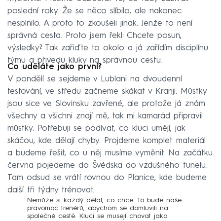
poslední roky. Že se něco slíbilo, ale nakonec
nesplnilo. A proto to zkoušeli jinak. Jenže to není
správná cesta. Proto jsem řekl: Chcete posun,
výsledky? Tak zařiďte to okolo a já zařídím disciplínu
týmu a přivedu kluky na správnou cestu.
Co uděláte jako první?
V pondělí se sejdeme v Lublani na dvoudenní
testování, ve středu začneme skákat v Kranji. Můstky
jsou sice ve Slovinsku zavřené, ale protože já znám
všechny a všichni znají mě, tak mi kamarád připravil
můstky. Potřebuji se podívat, co kluci umějí, jak
skáčou, kde dělají chyby. Projdeme komplet materiál
a budeme řešit, co u něj musíme vyměnit. Na začátku
června pojedeme do Švédska do vzdušného tunelu.
Tam odsud se vrátí rovnou do Planice, kde budeme
další tři týdny trénovat.
Nemůže si každý dělat, co chce. To bude naše
pravomoc trenérů, abychom se domluvili na
společné cestě. Kluci se musejí chovat jako