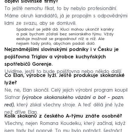
objeví slovinské firmy?
To ještě nemohu říkat, to by nebylo profesionální.
Máme okruh kandidátů, já je propojím s odpovědnými
lidmi ze svazu, aby se domluvili.
Spadnout se ještě dá. Kluci mohou ukončit kariéry
a pak bychom zůstali bez seniorského týmu. Vždy
existuje možnost se propadnout níž a níž. Ale
nejsem tady proto, abychom padali dolů.
Nejznámějšími slovinskými podniky i v Česku je
pojišťovna Triglav a výrobce kuchyňských
spotřebičů Gorenje.
Uvidíme, jestli to bude pojišťovna nebo někdo další.
Co Elan, výrobce lyží. Ještě produkuje skokanské
lyže?
Ne, ne, Elan skončil. Celý jejich výrobní program koupil
Slatnar
(výrobce skokanského vázání a bot - pozn.
red)
, který získal všechny stroje. A teď dělá jiné lyže
než dříve Elan.
Kolik skokanů z českého A-týmu znáte osobně?
Všechny, nejen Romana Koudelku, který začínal, když
jsem tady byl poprvé. To mu bylo patnáct, šestnáct.