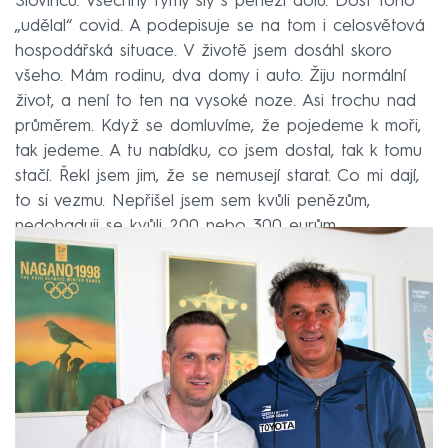
Slovinců. Všechny týmy šly s penězi dolů. Dost toho
„udělal“ covid. A podepisuje se na tom i celosvětová
hospodářská situace. V životě jsem dosáhl skoro
všeho. Mám rodinu, dva domy i auto. Žiju normální
život, a není to ten na vysoké noze. Asi trochu nad
průměrem. Když se domluvíme, že pojedeme k moři,
tak jedeme. A tu nabídku, co jsem dostal, tak k tomu
stačí. Řekl jsem jim, že se nemusejí starat. Co mi dají,
to si vezmu. Nepřišel jsem sem kvůli penězům,
nedohaduji se kvůli 200 nebo 300 eurům.