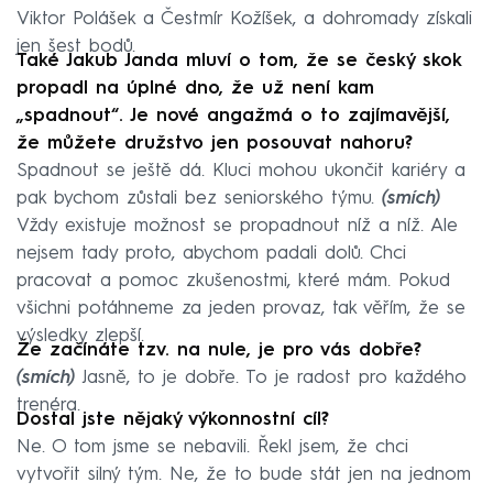
Viktor Polášek a Čestmír Kožíšek, a dohromady získali
jen šest bodů.
Také Jakub Janda mluví o tom, že se český skok
propadl na úplné dno, že už není kam
„spadnout“. Je nové angažmá o to zajímavější,
že můžete družstvo jen posouvat nahoru?
Spadnout se ještě dá. Kluci mohou ukončit kariéry a
pak bychom zůstali bez seniorského týmu.
(smích)
Vždy existuje možnost se propadnout níž a níž. Ale
nejsem tady proto, abychom padali dolů. Chci
pracovat a pomoc zkušenostmi, které mám. Pokud
všichni potáhneme za jeden provaz, tak věřím, že se
výsledky zlepší.
Že začínáte tzv. na nule, je pro vás dobře?
(smích)
Jasně, to je dobře. To je radost pro každého
trenéra.
Dostal jste nějaký výkonnostní cíl?
Ne. O tom jsme se nebavili. Řekl jsem, že chci
vytvořit silný tým. Ne, že to bude stát jen na jednom