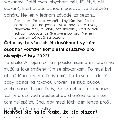
skokanovi. Chtěl bych, abychom měli, tři, čtyři, pět
skokanů, kteří budou schopní bodovat ve Světovém
poháru. Ne jen v jednom závodě za sezonu.
Řekl jsem, že chci vytvořit silný tým. Ne, že to
bude stát jen na jednom skokanovi. Chtěl bych,
abychom měli, tři, čtyři, pět skokanů, kteří budou
schopní bodovat ve Světovém poháru. Ne, jen
v jednom závodě za sezonu.
Čeho byste však chtěl dosáhnout vy sám
osobně? Postavit kompletní družstvo pro
olympijské hry 2022?
To určitě. A nejen to. Tam prostě musíme mít družstvo
mužů a také smíšený tým se skokankami. To musí být
cíl každého trenéra. Tedy i můj. Rád bych se do té
doby dostal na takovou úroveň, že kluci budou
konkurenceschopní. Tedy, že se nebudou strachovat,
jestli v družstvech postoupí do druhého kola mezi
osm nejlepších. Chci, aby mezi těch osm lehce prošli,
ale cíl je být do šestky.
Neslyšel jste na to reakci, že jste blázen?