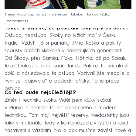
Trenér Vasja Bajc se svým svěřencem Jakubem Jandou
Zdroj:
Profimedia.cz
Takže si myslíte, že poslední roky byly ostudné?
Ostuda, neostuda. Skoky na lyžích mají v Česku
tradici. Vždyť i já si pamatuji Jiřího Rašku a pak ty
spousty dalších skokanů v následujících generacích.
Od Škody, přes Samka, Fízka, Höhnla, až po Sakalu,
Ježe, Doležala a na konci Jandu. Pak už to začalo jít
dolů a následovala ta ostuda. Vozívali jste medaile a
nyní se „bojovalo“ o poslední příčky. To je přece
ostuda.
Co teď bude nejdůležitější?
Změnit techniku skoku. Viděl jsem kluky skákat
v Planici a nemělo to nic společného s moderní
technikou. Tam mají největší rezervy. Nedostatky jsou
také v materiálu, tedy v kombinézách, v lyžích a jejich
nastavení s vázáním. No a pak musíme zavést nové a