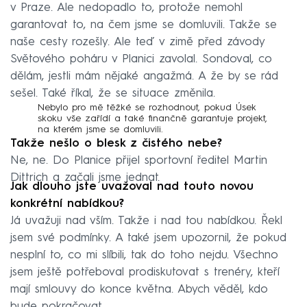
v Praze. Ale nedopadlo to, protože nemohl
garantovat to, na čem jsme se domluvili. Takže se
naše cesty rozešly. Ale teď v zimě před závody
Světového poháru v Planici zavolal. Sondoval, co
dělám, jestli mám nějaké angažmá. A že by se rád
sešel. Také říkal, že se situace změnila.
Nebylo pro mě těžké se rozhodnout, pokud Úsek
skoku vše zařídí a také finančně garantuje projekt,
na kterém jsme se domluvili.
Takže nešlo o blesk z čistého nebe?
Ne, ne. Do Planice přijel sportovní ředitel Martin
Dittrich a začali jsme jednat.
Jak dlouho jste uvažoval nad touto novou
konkrétní nabídkou?
Já uvažuji nad vším. Takže i nad tou nabídkou. Řekl
jsem své podmínky. A také jsem upozornil, že pokud
nesplní to, co mi slíbili, tak do toho nejdu. Všechno
jsem ještě potřeboval prodiskutovat s trenéry, kteří
mají smlouvy do konce května. Abych věděl, kdo
bude pokračovat.