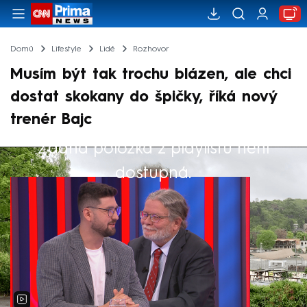
Domů
Lifestyle
Lidé
Rozhovor
Musím být tak trochu blázen, ale chci
dostat skokany do špičky, říká nový
trenér Bajc
Žádná položka z playlistu není
Výběr redakce
dostupná.