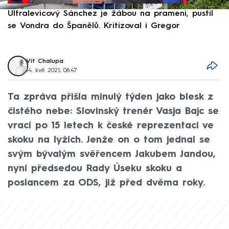
Ultralevicový Sánchez je žábou na prameni, pustil
P
se Vondra do Španělů. Kritizoval i Gregor
F
Vít Chalupa
14. kvě 2021, 08:47
Ta zpráva přišla minulý týden jako blesk z
čistého nebe: Slovinský trenér Vasja Bajc se
vrací po 15 letech k české reprezentaci ve
skoku na lyžích. Jenže on o tom jednal se
svým bývalým svěřencem Jakubem Jandou,
nyní předsedou Rady Úseku skoku a
poslancem za ODS, již před dvěma roky.