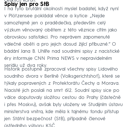
českých korun.
Spisy jen pro StB
I na tyto brutální okolnosti myslel badatel, když nyní
v Plötzensee pokládal věnce a kytice: „Nejde
samozřejmě jen o pradědečka, především celý
výzkum věnovaný obětem z této věznice cítím jako
obrovskou satisfakci. Pro neprávem zapomenuté
válečné oběti a pro jejich dosud žijící příbuzné.“ O
bádání Jana B. Uhlíře nad soudními spisy z nacistické
éry informuje CNN Prima NEWS v nepravidelném
seriálu už dva roky.
Historik postupně zpracoval všechny spisy Lidového
soudního dvora v Berlíně (Volksgerichtshof), které se
týkaly popravených z Protektorátu Čechy a Morava.
Nacisté jich poslali na smrt 612. Soudní spisy sice po
válce doputovaly složitou cestou do Prahy (částečně
i přes Moskvu), avšak byly uloženy ve Studijním ústavu
ministerstva vnitra, kde měla k tajnému fondu přístup
jen Státní bezpečnost (StB), případně členové
ústředního výboru KSČ.