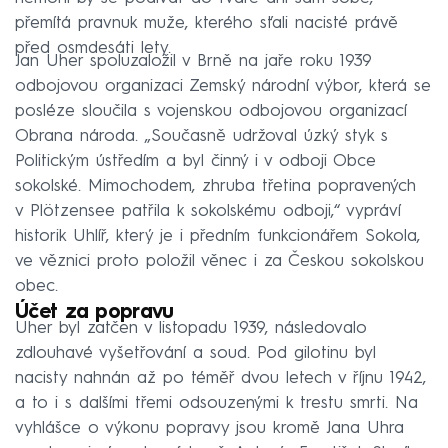
přemítá pravnuk muže, kterého sťali nacisté právě
před osmdesáti lety.
Jan Uher spoluzaložil v Brně na jaře roku 1939
odbojovou organizaci Zemský národní výbor, která se
posléze sloučila s vojenskou odbojovou organizací
Obrana národa. „Současně udržoval úzký styk s
Politickým ústředím a byl činný i v odboji Obce
sokolské. Mimochodem, zhruba třetina popravených
v Plötzensee patřila k sokolskému odboji,“ vypráví
historik Uhlíř, který je i předním funkcionářem Sokola,
ve věznici proto položil věnec i za Českou sokolskou
obec.
Účet za popravu
Uher byl zatčen v listopadu 1939, následovalo
zdlouhavé vyšetřování a soud. Pod gilotinu byl
nacisty nahnán až po téměř dvou letech v říjnu 1942,
a to i s dalšími třemi odsouzenými k trestu smrti. Na
vyhlášce o výkonu popravy jsou kromě Jana Uhra