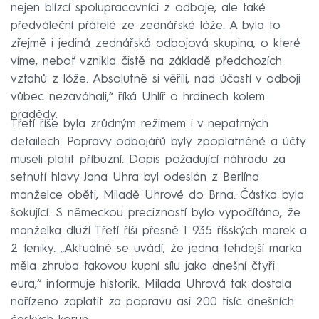
nejen blízcí spolupracovníci z odboje, ale také
předváleční přátelé ze zednářské lóže. A byla to
zřejmě i jediná zednářská odbojová skupina, o které
víme, neboť vznikla čistě na základě předchozích
vztahů z lóže. Absolutně si věřili, nad účastí v odboji
vůbec nezaváhali,“ říká Uhlíř o hrdinech kolem
pradědy.
Třetí říše byla zrůdným režimem i v nepatrných
detailech. Popravy odbojářů byly zpoplatněné a účty
museli platit příbuzní. Dopis požadující náhradu za
setnutí hlavy Jana Uhra byl odeslán z Berlína
manželce oběti, Miladě Uhrové do Brna. Částka byla
šokující. S německou precizností bylo vypočítáno, že
manželka dluží Třetí říši přesně 1 935 říšských marek a
2 feniky. „Aktuálně se uvádí, že jedna tehdejší marka
měla zhruba takovou kupní sílu jako dnešní čtyři
eura,“ informuje historik. Milada Uhrová tak dostala
nařízeno zaplatit za popravu asi 200 tisíc dnešních