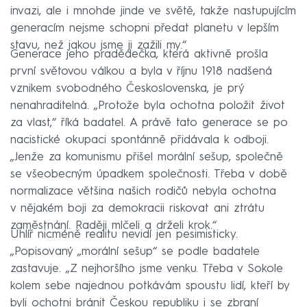
invazi, ale i mnohde jinde ve světě, takže nastupujícím
generacím nejsme schopni předat planetu v lepším
stavu, než jakou jsme ji zažili my.“
Generace jeho pradědečka, která aktivně prošla
první světovou válkou a byla v říjnu 1918 nadšená
vznikem svobodného Československa, je prý
nenahraditelná. „Protože byla ochotna položit život
za vlast,“ říká badatel. A právě tato generace se po
nacistické okupaci spontánně přidávala k odboji.
„Jenže za komunismu přišel morální sešup, společně
se všeobecným úpadkem společnosti. Třeba v době
normalizace většina našich rodičů nebyla ochotna
v nějakém boji za demokracii riskovat ani ztrátu
zaměstnání. Raději mlčeli a drželi krok.“
Uhlíř nicméně realitu nevidí jen pesimisticky.
„Popisovaný „morální sešup“ se podle badatele
zastavuje. „Z nejhoršího jsme venku. Třeba v Sokole
kolem sebe najednou potkávám spoustu lidí, kteří by
byli ochotni bránit Českou republiku i se zbraní