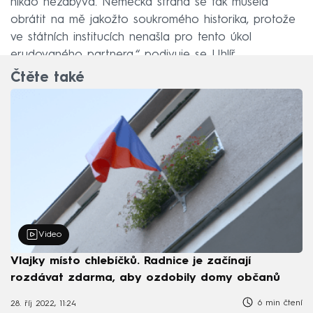
nikdo nezabývá. Německá strana se tak musela
obrátit na mě jakožto soukromého historika, protože
ve státních institucích nenašla pro tento úkol
erudovaného partnera,“ podivuje se Uhlíř.
Čtěte také
Video
Vlajky místo chlebíčků. Radnice je začínají
rozdávat zdarma, aby ozdobily domy občanů
6 min čtení
28. říj 2022, 11:24