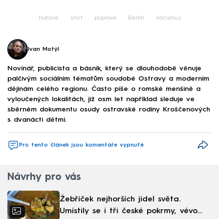
historie
smrt
poprava
Berlín
nacismus
Ivan Motýl
Novinář, publicista a básník, který se dlouhodobě věnuje
palčivým sociálním tématům soudobé Ostravy a moderním
dějinám celého regionu. Často píše o romské menšině a
vyloučených lokalitách, již osm let například sleduje ve
sběrném dokumentu osudy ostravské rodiny Kroščenových
s dvanácti dětmi.
Pro tento článek jsou komentáře vypnuté
Návrhy pro vás
Žebříček nejhorších jídel světa.
Umístily se i tři české pokrmy, vévodí