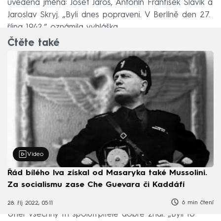
uvedena jména: Josef Jaroš, Antonín František Slavík a
Jaroslav Skryj. „Byli dnes popraveni. V Berlíně den 27.
října 1942,“ oznámila vyhláška.
Čtěte také
Video
Řád bílého lva získal od Masaryka také Mussolini.
Za socialismu zase Che Guevara či Kaddáfí
6 min čtení
28. říj 2022, 05:11
Uher všechny tři spolutrpitele dobře znal. „Byli to