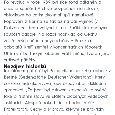
Po revoluci v roce 1989 byl sice fond odtajněn a
dnes je součástí Archivu bezpečnostních složek,
historikové ho zatím zkoumali spíš namátkově.
Popravení z Berlína se tak až na pár výjimek (v
Plötzensee třeba zahynul i Julius Fučík) stali anonymní
součástí odboje. Na rozdíl například od Čechů
zastřelených během heydrichiády v Praze či
odbojářů, kteří zemřeli v koncentračních táborech.
Uhlíř nyní berlínským obětem vrátil jména, tváře i jejich
hrdinské příběhy.
Nezájem historiků
Iniciátorem pátrání byl Památník německého odboje v
Berlíně (Gedenkstätte Deutscher Widerstand), který
českého historika vyzval, aby osudy obětí důkladně
zpracoval. „Že jsem byl osloven zrovna já, to svědčí
také o tristním stavu ve státem placených vědeckých
institucích. Alespoň pokud jde o bádání v éře
Protektorátu Čechy a Morava, kterým se prakticky