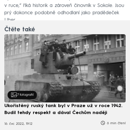
v ruce,“ říká historik a zároveň činovník v Sokole. Jsou
prý dokonce podobně odhodlaní jako pradědeček
Uher.
Čtěte také
7
fotografií
Ukořistěný ruský tank byl v Praze už v roce 1942.
Budil tehdy respekt a dával Čechům naději
6 min čtení
16. čvc 2022, 19:12