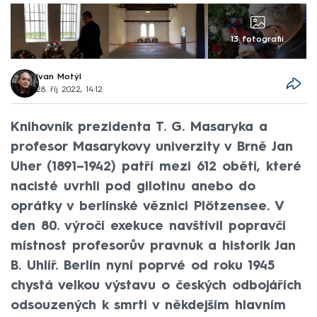
13 fotografií
Ivan Motýl
28. říj 2022, 14:12
Knihovník prezidenta T. G. Masaryka a
profesor Masarykovy univerzity v Brně Jan
Uher (1891–⁠1942) patří mezi 612 obětí, které
nacisté uvrhli pod gilotinu anebo do
oprátky v berlínské věznici Plötzensee. V
den 80. výročí exekuce navštívil popravčí
místnost profesorův pravnuk a historik Jan
B. Uhlíř. Berlín nyní poprvé od roku 1945
chystá velkou výstavu o českých odbojářích
odsouzených k smrti v někdejším hlavním