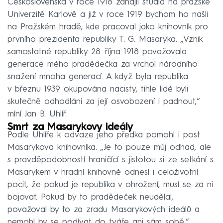
Československa v roce 1918 zahájil studia na pražské
Univerzitě Karlově a již v roce 1919 bychom ho našli
na Pražském hradě, kde pracoval jako knihovník pro
prvního prezidenta republiky T. G. Masaryka. „Vznik
samostatné republiky 28. října 1918 považovala
generace mého pradědečka za vrchol národního
snažení mnoha generací. A když byla republika
v březnu 1939 okupována nacisty, tihle lidé byli
skutečně odhodláni za její osvobození i padnout,“
míní Jan B. Uhlíř.
Smrt za Masarykovy ideály
Podle Uhlíře k odvaze jeho předka pomohl i post
Masarykova knihovníka. „Je to pouze můj odhad, ale
s pravděpodobností hraničící s jistotou si ze setkání s
Masarykem v hradní knihovně odnesl i celoživotní
pocit, že pokud je republika v ohrožení, musí se za ni
bojovat. Pokud by to pradědeček neudělal,
považoval by to za zradu Masarykových ideálů a
nemohl by se podívat do tváře ani sám sobě,“