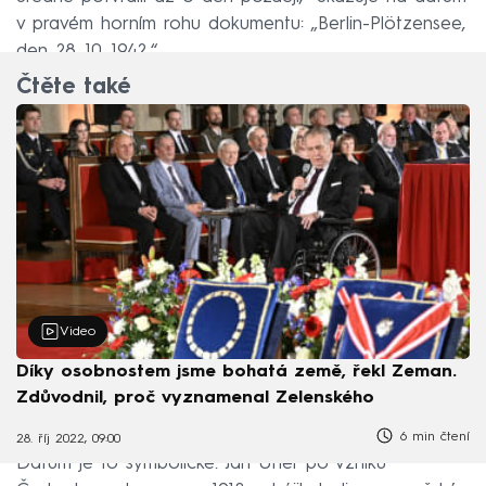
v pravém horním rohu dokumentu: „Berlin-Plötzensee,
den 28. 10. 1942.“
Čtěte také
Video
Díky osobnostem jsme bohatá země, řekl Zeman.
Zdůvodnil, proč vyznamenal Zelenského
6 min čtení
28. říj 2022, 09:00
Datum je to symbolické. Jan Uher po vzniku