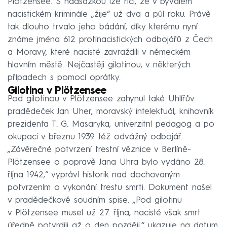
Plötzensee. S nadsázkou lze říci, že v bývalém
nacistickém kriminále „žije“ už dva a půl roku. Právě
tak dlouho trvalo jeho bádání, díky kterému nyní
známe jména 612 protinacistických odbojářů z Čech
a Moravy, které nacisté zavraždili v německém
hlavním městě. Nejčastěji gilotinou, v některých
případech s pomocí oprátky.
Gilotina v Plötzensee
Pod gilotinou v Plötzensee zahynul také Uhlířův
pradědeček Jan Uher, moravský intelektuál, knihovník
prezidenta T. G. Masaryka, univerzitní pedagog a po
okupaci v březnu 1939 též odvážný odbojář.
„Závěrečné potvrzení trestní věznice v Berlíně-
Plötzensee o popravě Jana Uhra bylo vydáno 28.
října 1942,“ vypráví historik nad dochovaným
potvrzením o vykonání trestu smrti. Dokument našel
v pradědečkově soudním spise. „Pod gilotinu
v Plötzensee musel už 27. října, nacisté však smrt
úředně potvrdili až o den později,“ ukazuje na datum