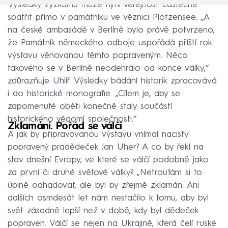
Výsledky výzkumu může nyní veřejnost částečně
spatřit přímo v památníku ve věznici Plötzensee. „A
na české ambasádě v Berlíně bylo právě potvrzeno,
že Památník německého odboje uspořádá příští rok
výstavu věnovanou těmto popraveným. Něco
takového se v Berlíně neodehrálo od konce války,“
zdůrazňuje Uhlíř. Výsledky bádání historik zpracovává
i do historické monografie. „Cílem je, aby se
zapomenuté oběti konečně staly součástí
historického vědomí společnosti.“
Zklamání. Pořád se válčí
A jak by připravovanou výstavu vnímal nacisty
popravený pradědeček Jan Uher? A co by řekl na
stav dnešní Evropy, ve které se válčí podobně jako
za první či druhé světové války? „Netroufám si to
úplně odhadovat, ale byl by zřejmě zklamán. Ani
dalších osmdesát let nám nestačilo k tomu, aby byl
svět zásadně lepší než v době, kdy byl dědeček
popraven. Válčí se nejen na Ukrajině, která čelí ruské