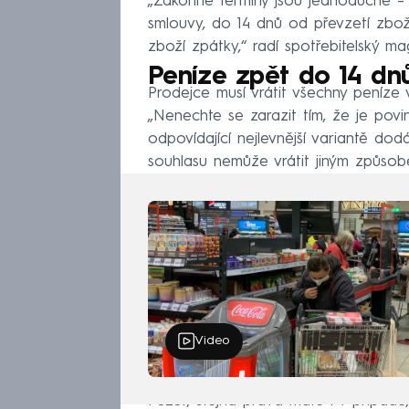
„Zákonné termíny jsou jednoduché –
smlouvy, do 14 dnů od převzetí zboží
zboží zpátky,“ radí spotřebitelský ma
Peníze zpět do 14 dn
Prodejce musí vrátit všechny peníze
„Nenechte se zarazit tím, že je pov
odpovídající nejlevnější variantě do
souhlasu nemůže vrátit jiným způsobem
Video
Pozor, stejná práva máte i v případě,