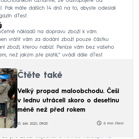
 obchodníkovi oznamte, že odstupujete od
. Pak máte dalších 14 dnů na to, abyste odeslali
gazín dTest.
ů
 včetně nákladů na dopravu zboží k vám.
inen vrátit vám za dodání zboží pouze částku
dání zboží, kterou nabízí. Peníze vám bez vašeho
, než jakým jste platili,“ uvádí dále dTest.
Čtěte také
Velký propad maloobchodu. Češi
v lednu utráceli skoro o desetinu
méně než před rokem
6 min čtení
15. bře 2021, 09:03
 že jste zboží objednali či rovnou nakoupili na