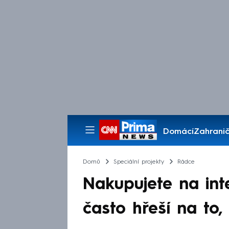
Domácí
Zahranič
Pořady
Domů
Speciální projekty
Rádce
Nakupujete na int
často hřeší na to,