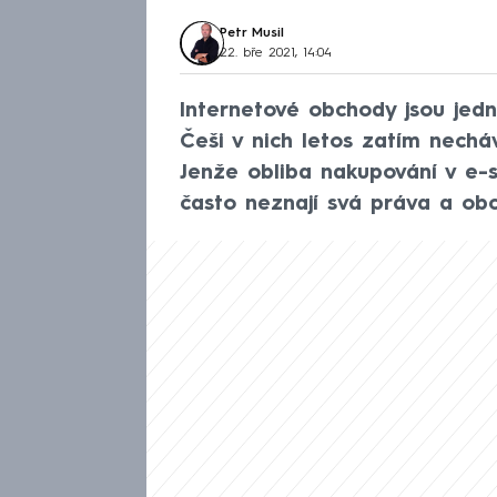
Petr Musil
22. bře 2021, 14:04
Internetové obchody jsou jed
Češi v nich letos zatím nechá
Jenže obliba nakupování v e-s
často neznají svá práva a obc