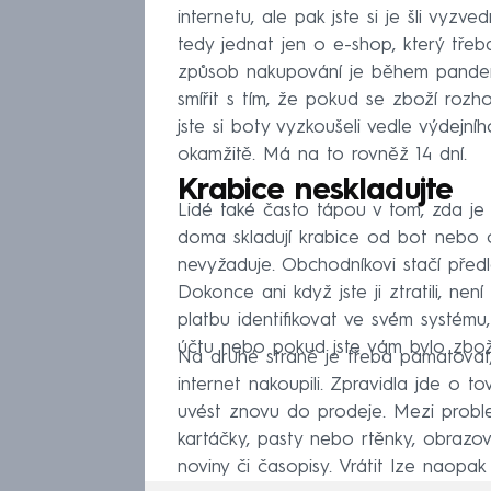
internetu, ale pak jste si je šli vy
tedy jednat jen o e-shop, který tř
způsob nakupování je během pandemi
smířit s tím, že pokud se zboží rozh
jste si boty vyzkoušeli vedle výdejní
okamžitě. Má na to rovněž 14 dní.
Krabice neskladujte
Lidé také často tápou v tom, zda je
doma skladují krabice od bot nebo o
nevyžaduje. Obchodníkovi stačí předl
Dokonce ani když jste ji ztratili, ne
platbu identifikovat ve svém systém
účtu nebo pokud jste vám bylo zboží
Na druhé straně je třeba pamatovat, 
internet nakoupili. Zpravidla jde o 
uvést znovu do prodeje. Mezi proble
kartáčky, pasty nebo rtěnky, obrazo
noviny či časopisy. Vrátit lze naopak