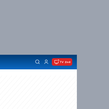
TV živě