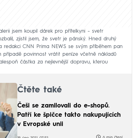
erii jsem koupil dárek pro přítelkyni – svetr
balil, zjistil jsem, že svetr je pánský. Hned druhý
se na redakci CNN Prima NEWS se svým příběhem pan
 případě povinnost vrátit peníze včetně nákladů
alespoň částka za nejlevnější dopravu, kterou
Čtěte také
Češi se zamilovali do e-shopů.
Patří ke špičce takto nakupujících
v Evropské unii
6 min čtení
19. úno 2021, 07:52