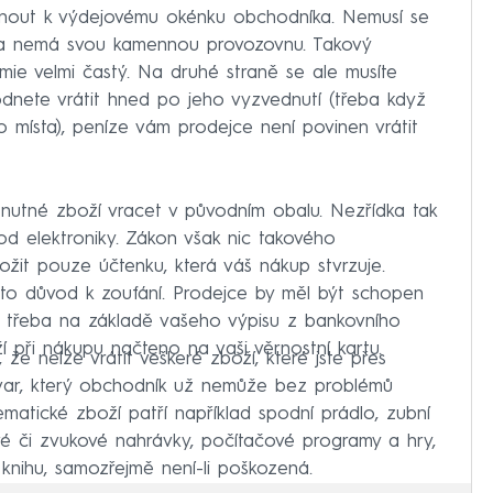
zvednout k výdejovému okénku obchodníka. Nemusí se
eba nemá svou kamennou provozovnu. Takový
e velmi častý. Na druhé straně se ale musíte
odnete vrátit hned po jeho vyzvednutí (třeba když
ho místa), peníze vám prodejce není povinen vrátit
 nutné zboží vracet v původním obalu. Nezřídka tak
d elektroniky. Zákon však nic takového
ožit pouze účtenku, která váš nákup stvrzuje.
ní to důvod k zoufání. Prodejce by měl být schopen
u, třeba na základě vašeho výpisu z bankovního
 při nákupu načteno na vaši věrnostní kartu.
že nelze vrátit veškeré zboží, které jste přes
tovar, který obchodník už nemůže bez problémů
matické zboží patří například spodní prádlo, zubní
vé či zvukové nahrávky, počítačové programy a hry,
 knihu, samozřejmě není-li poškozená.