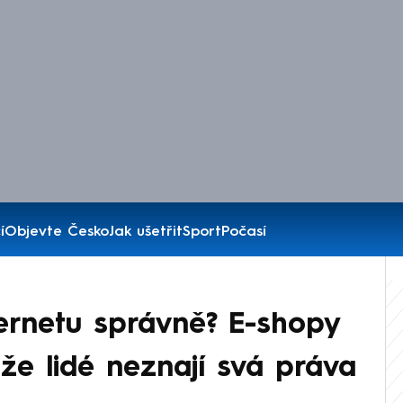
í
Objevte Česko
Jak ušetřit
Sport
Počasí
ernetu správně? E-shopy
 že lidé neznají svá práva