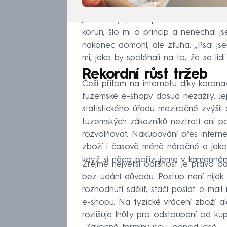
„V tom byl právě problém. Obchod nec
korun, šlo mi o princip a nenechal 
nakonec domohl, ale ztuha. „Psal jsem
mi, jako by spoléhali na to, že se lid
Rekordní růst tržeb
Češi přitom na internetu díky korona
tuzemské e-shopy dosud nezažily. Je
statistického úřadu meziročně zvýšil
tuzemských zákazníků neztratí ani p
rozvolňovat. Nakupování přes inter
zboží i časově méně náročné a jako
když si něco pořizujeme v kamenné
Zřejmě největší odlišnost je právo 
bez udání důvodu. Postup není nijak s
rozhodnutí sdělit, stačí poslat e-mai
e-shopu. Na fyzické vrácení zboží a
rozlišuje lhůty pro odstoupení od ku