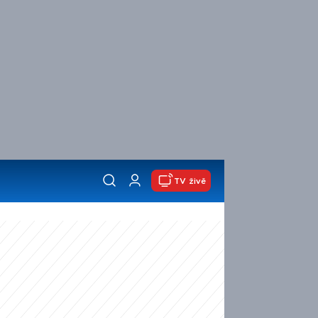
TV živě