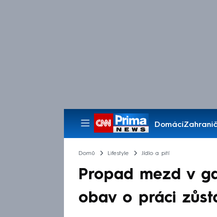
Domácí
Zahranič
Pořady
Domů
Lifestyle
Jídlo a pití
Propad mezd v ga
obav o práci zůstá