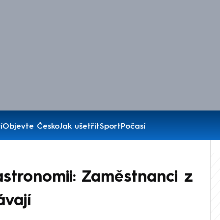
í
Objevte Česko
Jak ušetřit
Sport
Počasí
stronomii: Zaměstnanci z
vají