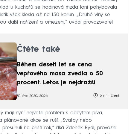
říklad u kuchařů se hodinová mzda loni pohybovala
istik však klesla až na 150 korun. „Druhé vlny se
ou další nařízení a omezení,“ uvádí provozovatel
Čtěte také
Během deseti let se cena
vepřového masa zvedla o 50
procent. Letos je nejdražší
6 min čtení
30. čvc 2020, 20:26
ry mají nyní největší problém s odbytem piva,
 a plánované akce se ruší. „Svatby nebo
 přesunuli na příští rok,“ říká Zdeněk Rýdl, provozní