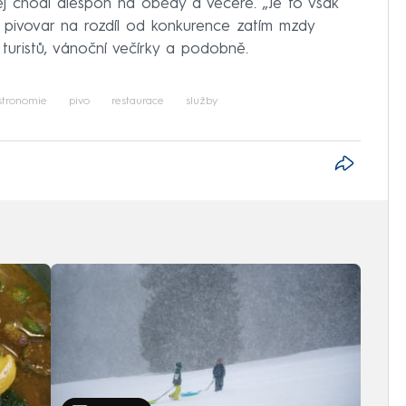
ěj chodí alespoň na obědy a večeře. „Je to však
e pivovar na rozdíl od konkurence zatím mzdy
turistů, vánoční večírky a podobně.
stronomie
pivo
restaurace
služby