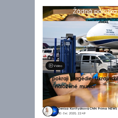
Žádná položka z
Výběr redakce
Video
Na pokraji tragédie: Ukrajinsk
bylo naložené municí
Denisa Korityáková
,
CNN Prima NEWS
30. čvc 2020, 22:49