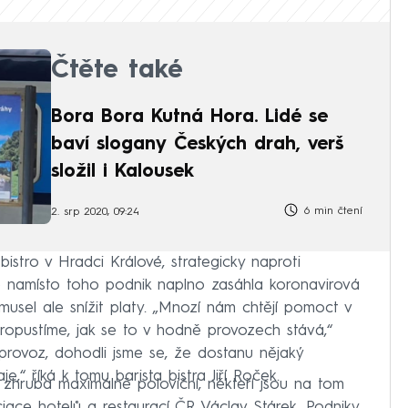
Čtěte také
Bora Bora Kutná Hora. Lidé se
baví slogany Českých drah, verš
složil i Kalousek
6 min čtení
2. srp 2020, 09:24
bistro v Hradci Králové, strategicky naproti
 ale namísto toho podnik naplno zasáhla koronavirová
musel ale snížit platy. „Mnozí nám chtějí pomoct v
epropustíme, jak se to v hodně provozech stává,“
i provoz, dohodli jsme se, že dostanu nějaký
je,“ říká k tomu barista bistra Jiří Roček.
 zhruba maximálně poloviční, někteří jsou na tom
iace hotelů a restaurací ČR Václav Stárek. Podniky