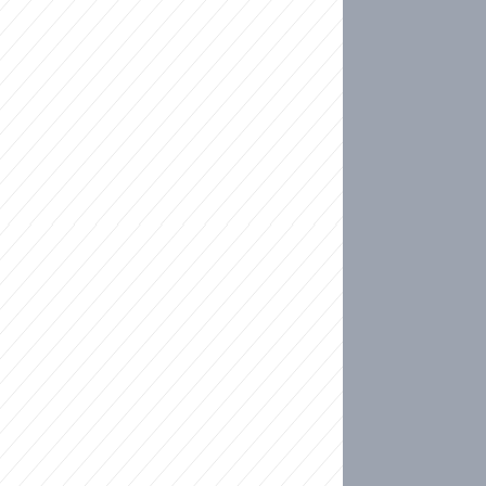
ideo
kat migranty do Česka? Sami by odešli, tvrdí exp
ické sebevraždě