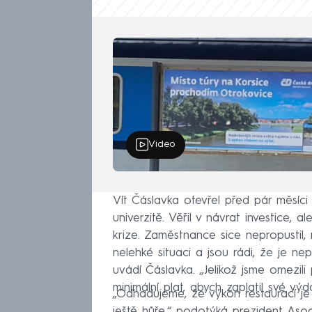
Video
Vít Čáslavka otevřel před pár měsíci 
univerzitě. Věřil v návrat investice,
krize. Zaměstnance sice nepropustil, 
nelehké situaci a jsou rádi, že je n
uvádí Čáslavka. „Jelikož jsme omezil
minimální plat, abych zaplatil své výda
„Odhadujeme, že výkon restaurací je
ještě hůře,“ podotýká prezident Asoc