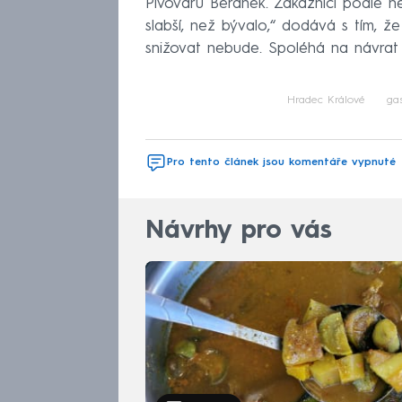
Pivovaru Beránek. Zákazníci podle n
slabší, než bývalo,“ dodává s tím, ž
snižovat nebude. Spoléhá na návrat 
Hradec Králové
ga
Pro tento článek jsou komentáře vypnuté
Návrhy pro vás