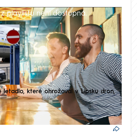
 playlistu není dostupná.
V
é letadlo, které ohrožoval v Lipsku dron,
Přilá
polit