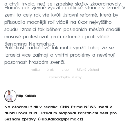
a chvíli trvalo, než se izraelské složky zkoordinovaly.
Hamás pak zjevně využil i politické situace v Izraeli. V
zemi to celý rok vře kvůli ústavní reformě, která by
přisoudila mocnější roli vládě na úkor nejvyššího
soudu. Izraelci tak během posledních měsíců chodili
masově protestovat proti reformě i proti vládě
Benjamina Netanjahua.
Palestinští radikálové tak mohli využít toho, že se
Izraelci více zajímají o vnitřní problémy a nevěnují
pozornost hrozbám zvenčí.
válka
útok
Izrael
Blízký východ
zpravodajské služby
Filip Kalčák
Na otočnou židli v redakci CNN Prima NEWS usedl v
dubnu roku 2020. Předtím mapoval zahraniční dění pro
Seznam zprávy. (Filip.Kalcak@iprima.cz)