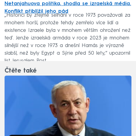
Netanjahuova politika, shodla se izraelská média.
Konflikt přiblížil jeho pád
„Historici by zřejmě selhání v roce 1973 považovali za
mnohem horší, protože tehdy zemřelo více lidí a
existence Izraele byla v mnohem větším ohrožení než
teď. Jenže izraelská armáda v roce 2023 je mnohem
silnější než v roce 1973 a dnešní Hamás je výrazně
slabší, než byly Egypt a Sýrie před 50 lety,“ upozornil
list Jerusalem Post.
Čtěte také