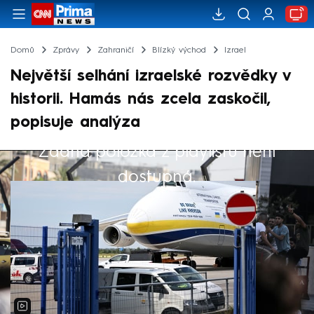
Domů
Zprávy
Zahraničí
Blízký východ
Izrael
Největší selhání izraelské rozvědky v
historii. Hamás nás zcela zaskočil,
popisuje analýza
Žádná položka z playlistu není
Výběr redakce
dostupná.