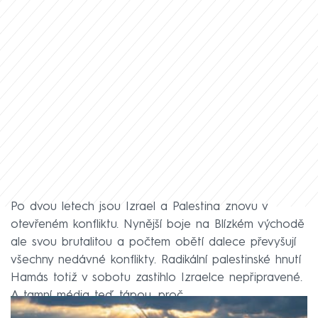
Po dvou letech jsou Izrael a Palestina znovu v
otevřeném konfliktu. Nynější boje na Blízkém východě
ale svou brutalitou a počtem obětí dalece převyšují
všechny nedávné konflikty. Radikální palestinské hnutí
Hamás totiž v sobotu zastihlo Izraelce nepřipravené.
A tamní média teď tápou, proč.