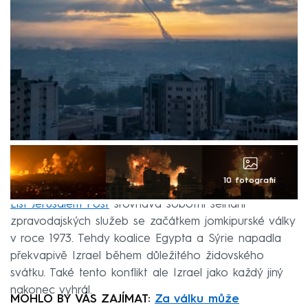
10 fotografií
List Jerusalem Post
srovnává sobotní selhání
zpravodajských služeb se začátkem jomkipurské války
v roce 1973. Tehdy koalice Egypta a Sýrie napadla
překvapivě Izrael během důležitého židovského
svátku. Také tento konflikt ale Izrael jako každý jiný
nakonec vyhrál.
MOHLO BY VÁS ZAJÍMAT:
Za válku může