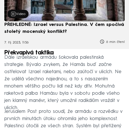
Video
PŘEHLEDNĚ: Izrael versus Palestina. V čem spočívá
stoletý mocenský konflikt?
6 min čtení
7. říj 2023, 11:56
Překvapivá taktika
Dále izraelskou armádu šokovala palestinská
strategie. Bývalo zvykem, že Hamás buď začne
ostřelovat Izrael raketami, nebo zaútočí v ulicích. Ne
že udělá všechno najednou, a to s nasazením
mnohem většího počtu lidí než kdy dřív. Mohutná
raketová palba Hamásu byla v sobotu podle všeho
jen klamný manévr, který umožnil radikálům vraždit v
ulicích.
Jerusalem Post proto soudí, že armádu a rozvědku v
prvních minutách útoku ohromila jeho komplexnost.
Palestinci útočili ze všech stran. Systém byl přetížený