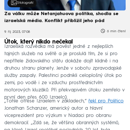
5
fotografií
Za válku může Netanjahuova politika, shodla se
izraelská média. Konflikt přiblížil jeho pád
6 min čtení
9. říj 2023, 07:08
Útok, který nikdo nečekal
Izraelská rozvědka má pověst jedné z nejlepších
tajných služeb na světě a je proslulá tím, že si pro
nepřítele židovského státu dokáže dojít klidně i na
druhou stranu planety. Jenže v sobotu zpravodajské
služby zaspaly. Palestinci podnikli celoplošný útok po
zemi, po vodě i ze vzduchu prostřednictvím
motorových kluzáků. Při překvapivém útoku zemřelo v
první den přes 600 Izraelců.
„Tohle otřese Izraelem v základech,“
řekl pro Politico
Jonathan Schanzer, americký autor a hlavní
viceprezident pro výzkum v Nadaci pro obranu
demokracií. „Zdá se, že většina obranných systémů,