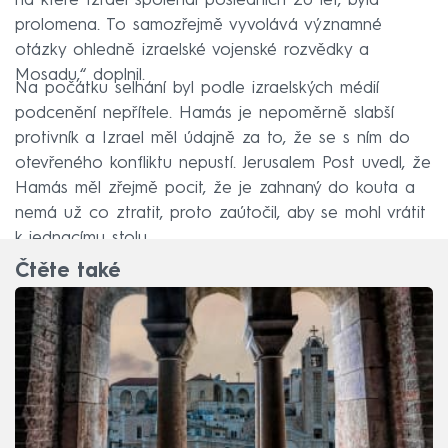
na které Izrael spoléhal posledních 20 let, byla
prolomena. To samozřejmě vyvolává významné
otázky ohledně izraelské vojenské rozvědky a
Mosadu,“ doplnil.
Na počátku selhání byl podle izraelských médií
podcenění nepřítele. Hamás je nepoměrně slabší
protivník a Izrael měl údajně za to, že se s ním do
otevřeného konfliktu nepustí. Jerusalem Post uvedl, že
Hamás měl zřejmě pocit, že je zahnaný do kouta a
nemá už co ztratit, proto zaútočil, aby se mohl vrátit
k jednacímu stolu.
Čtěte také