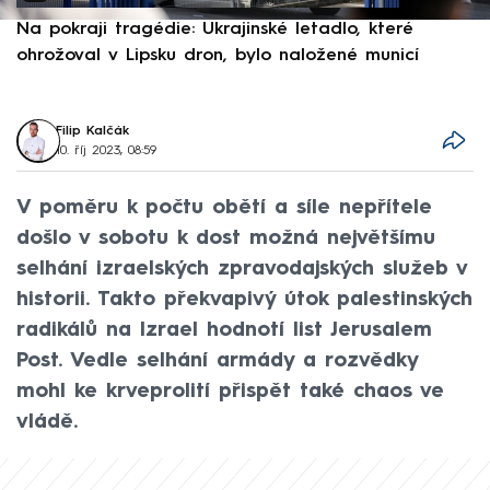
Na pokraji tragédie: Ukrajinské letadlo, které
P
ohrožoval v Lipsku dron, bylo naložené municí
e
Filip Kalčák
10. říj 2023, 08:59
V poměru k počtu obětí a síle nepřítele
došlo v sobotu k dost možná největšímu
selhání izraelských zpravodajských služeb v
historii. Takto překvapivý útok palestinských
radikálů na Izrael hodnotí list Jerusalem
Post. Vedle selhání armády a rozvědky
mohl ke krveprolití přispět také chaos ve
vládě.