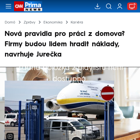
Domů
Zprávy
Ekonomika
Kariéra
Nová pravidla pro práci z domova?
Firmy budou lidem hradit náklady,
navrhuje Jurečka
Žádná položka z playlistu není
Výběr redakce
dostupná.