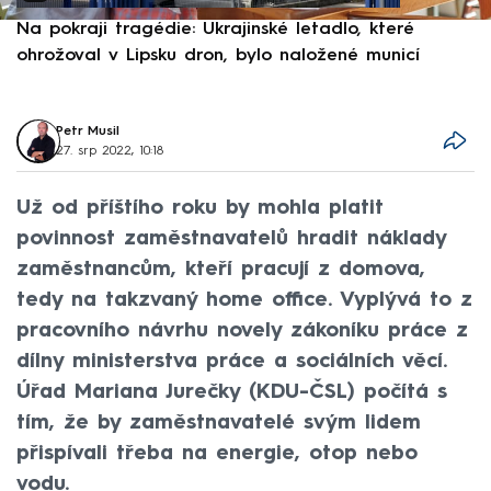
Na pokraji tragédie: Ukrajinské letadlo, které
P
ohrožoval v Lipsku dron, bylo naložené municí
e
Petr Musil
27. srp 2022, 10:18
Už od příštího roku by mohla platit
povinnost zaměstnavatelů hradit náklady
zaměstnancům, kteří pracují z domova,
tedy na takzvaný home office. Vyplývá to z
pracovního návrhu novely zákoníku práce z
dílny ministerstva práce a sociálních věcí.
Úřad Mariana Jurečky (KDU-ČSL) počítá s
tím, že by zaměstnavatelé svým lidem
přispívali třeba na energie, otop nebo
vodu.