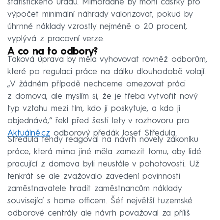
statistického úřadu. Mimořádně by mohl částky pro
výpočet minimální náhrady valorizovat, pokud by
úhrnné náklady vzrostly nejméně o 20 procent,
vyplývá z pracovní verze.
A co na to odbory?
Taková úprava by měla vyhovovat rovněž odborům,
které po regulaci práce na dálku dlouhodobě volají.
„V žádném případě nechceme omezovat práci
z domova, ale myslím si, že je třeba vytvořit nový
typ vztahu mezi tím, kdo ji poskytuje, a kdo ji
objednává,“ řekl před šesti lety v rozhovoru pro
Aktuálně.cz
odborový předák Josef Středula.
Středula tehdy reagoval na návrh novely zákoníku
práce, která mimo jiné měla zamezit tomu, aby lidé
pracující z domova byli neustále v pohotovosti. Už
tenkrát se ale zvažovalo zavedení povinnosti
zaměstnavatele hradit zaměstnancům náklady
související s home officem. Šéf největší tuzemské
odborové centrály ale návrh považoval za příliš