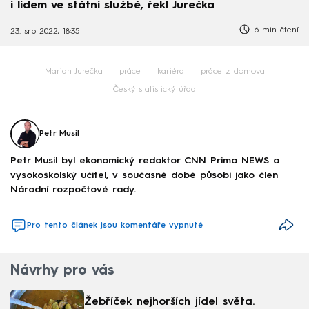
i lidem ve státní službě, řekl Jurečka
6 min čtení
23. srp 2022, 18:35
Marian Jurečka
práce
kariéra
práce z domova
Český statistický úřad
Petr Musil
Petr Musil byl ekonomický redaktor CNN Prima NEWS a
vysokoškolský učitel, v současné době působí jako člen
Národní rozpočtové rady.
Pro tento článek jsou komentáře vypnuté
Návrhy pro vás
Žebříček nejhorších jídel světa.