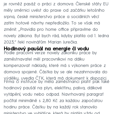
je rovněž pasáž o práci z domova. Členské státy EU
měly směrnici uvést do praxe od začátku letošního
srpna, české ministerstvo práce a sociálních věcí
zatím hotové návrhy nepředložilo. To se však má
změnit. „Pravidla pro home office připravíme do
novely zákona. Byl bych rád, kdyby platila od 1. ledna
2023,“ řekl novinářům Marian Jurečka.
Hodinový paušál na energie či vodu
Podle pracovní verze novely zákoníku práce by
zaměstnavatel měl pracovníkovi na dálku
kompenzovat náklady, které má s výkonem práce z
domova spojené. Částka by se ale nezahrnovala do
výdělku, uvedla ČTK, která má dokument k dispozici.
Firma či instituce by měla zaměstnanci platit pak také
hodinový paušál na plyn, elektřinu, paliva, dálkové
vytápění, vodu nebo odpad. Navrhovaný paragraf
počítal minimálně s 2,80 Kč za každou započatou
hodinu práce. Částku by na každý rok stanovilo
ministerstvo ve vyhlášce, která by platila vždy od