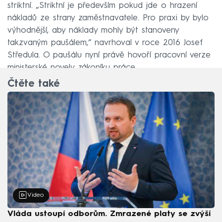
striktní. „Striktní je především pokud jde o hrazení
nákladů ze strany zaměstnavatele. Pro praxi by bylo
výhodnější, aby náklady mohly být stanoveny
takzvaným paušálem,“ navrhoval v roce 2016 Josef
Středula. O paušálu nyní právě hovoří pracovní verze
ministerské novely zákoníku práce.
Čtěte také
Video
Vláda ustoupí odborům. Zmrazené platy se zvýší