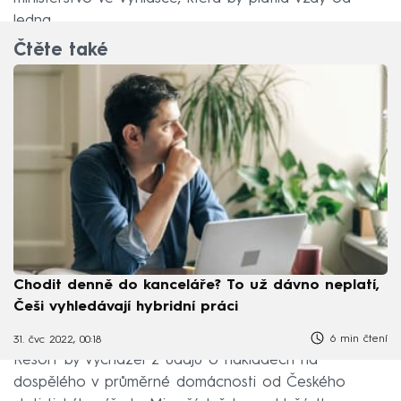
ledna.
Čtěte také
Chodit denně do kanceláře? To už dávno neplatí,
Češi vyhledávají hybridní práci
6 min čtení
31. čvc 2022, 00:18
Resort by vycházel z údajů o nákladech na
dospělého v průměrné domácnosti od Českého