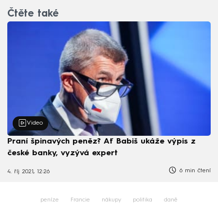
Čtěte také
Video
Praní špinavých peněz? Ať Babiš ukáže výpis z
české banky, vyzývá expert
6 min čtení
4. říj 2021, 12:26
peníze
Francie
nákupy
politika
daně