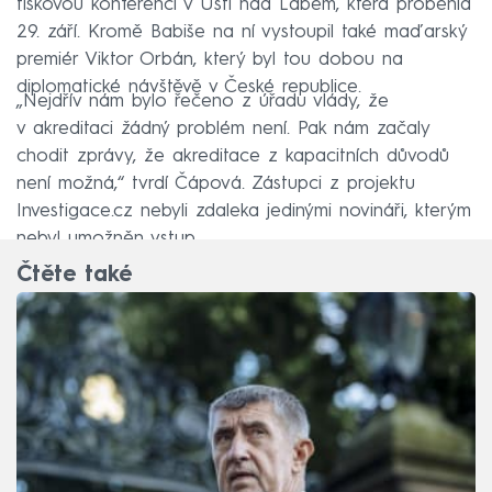
tiskovou konferenci v Ústí nad Labem, která proběhla
29. září. Kromě Babiše na ní vystoupil také maďarský
premiér Viktor Orbán, který byl tou dobou na
diplomatické návštěvě v České republice.
„Nejdřív nám bylo řečeno z úřadu vlády, že
v akreditaci žádný problém není. Pak nám začaly
chodit zprávy, že akreditace z kapacitních důvodů
není možná,“ tvrdí Čápová. Zástupci z projektu
Investigace.cz nebyli zdaleka jedinými novináři, kterým
nebyl umožněn vstup.
Čtěte také