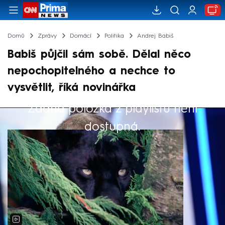
Domů
Zprávy
Domácí
Politika
Andrej Babiš
Babiš půjčil sám sobě. Dělal něco
nepochopitelného a nechce to
vysvětlit, říká novinářka
Žádná položka z playlistu není
Výběr redakce
dostupná.