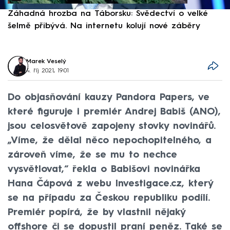
Záhadná hrozba na Táborsku: Svědectví o velké
S
šelmě přibývá. Na internetu kolují nové záběry
d
Marek Veselý
4. říj 2021, 19:01
Do objasňování kauzy Pandora Papers, ve
které figuruje i premiér Andrej Babiš (ANO),
jsou celosvětově zapojeny stovky novinářů.
„Víme, že dělal něco nepochopitelného, a
zároveň víme, že se mu to nechce
vysvětlovat,“ řekla o Babišovi novinářka
Hana Čápová z webu Investigace.cz, který
se na případu za Českou republiku podílí.
Premiér popírá, že by vlastnil nějaký
offshore či se dopustil praní peněz. Také se