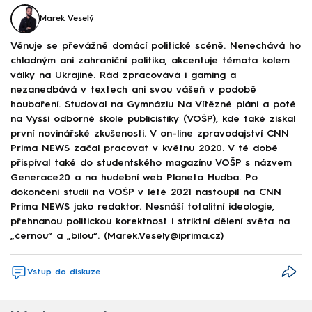
Marek Veselý
Věnuje se převážně domácí politické scéně. Nenechává ho
chladným ani zahraniční politika, akcentuje témata kolem
války na Ukrajině. Rád zpracovává i gaming a
nezanedbává v textech ani svou vášeň v podobě
houbaření. Studoval na Gymnáziu Na Vítězné pláni a poté
na Vyšší odborné škole publicistiky (VOŠP), kde také získal
první novinářské zkušenosti. V on-line zpravodajství CNN
Prima NEWS začal pracovat v květnu 2020. V té době
přispíval také do studentského magazínu VOŠP s názvem
Generace20 a na hudební web Planeta Hudba. Po
dokončení studií na VOŠP v létě 2021 nastoupil na CNN
Prima NEWS jako redaktor. Nesnáší totalitní ideologie,
přehnanou politickou korektnost i striktní dělení světa na
„černou“ a „bílou“. (Marek.Vesely@iprima.cz)
Vstup do diskuze