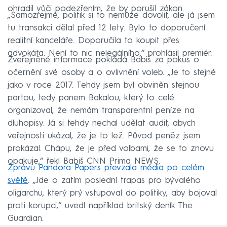
ohradil vůči podezřením, že by porušil zákon.
„Samozřejmě, politik si to nemůže dovolit, ale já jsem
tu transakci dělal před 12 lety. Bylo to doporučení
realitní kanceláře. Doporučila to koupit přes
advokáta. Není to nic nelegálního,“ prohlásil premiér.
Zveřejněné informace pokládá Babiš za pokus o
očernění své osoby a o ovlivnění voleb. „Je to stejné
jako v roce 2017. Tehdy jsem byl obviněn stejnou
partou, tedy panem Bakalou, který to celé
organizoval, že nemám transparentní peníze na
dluhopisy. Já si tehdy nechal udělat audit, abych
veřejnosti ukázal, že je to lež. Původ peněz jsem
prokázal. Chápu, že je před volbami, že se to znovu
opakuje,“ řekl Babiš CNN Prima NEWS.
Zprávu Pandora Papers převzala média po celém
světě
. „Jde o zatím poslední trapas pro bývalého
oligarchu, který prý vstupoval do politiky, aby bojoval
proti korupci,“ uvedl například britský deník The
Guardian.