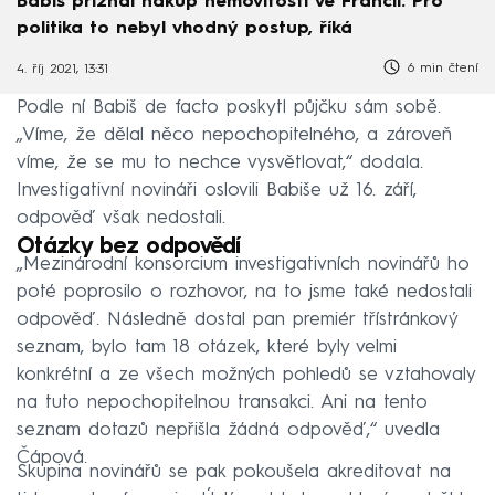
Babiš přiznal nákup nemovitostí ve Francii. Pro
politika to nebyl vhodný postup, říká
6 min čtení
4. říj 2021, 13:31
Podle ní Babiš de facto poskytl půjčku sám sobě.
„Víme, že dělal něco nepochopitelného, a zároveň
víme, že se mu to nechce vysvětlovat,“ dodala.
Investigativní novináři oslovili Babiše už 16. září,
odpověď však nedostali.
Otázky bez odpovědí
„Mezinárodní konsorcium investigativních novinářů ho
poté poprosilo o rozhovor, na to jsme také nedostali
odpověď. Následně dostal pan premiér třístránkový
seznam, bylo tam 18 otázek, které byly velmi
konkrétní a ze všech možných pohledů se vztahovaly
na tuto nepochopitelnou transakci. Ani na tento
seznam dotazů nepřišla žádná odpověď,“ uvedla
Čápová.
Skupina novinářů se pak pokoušela akreditovat na