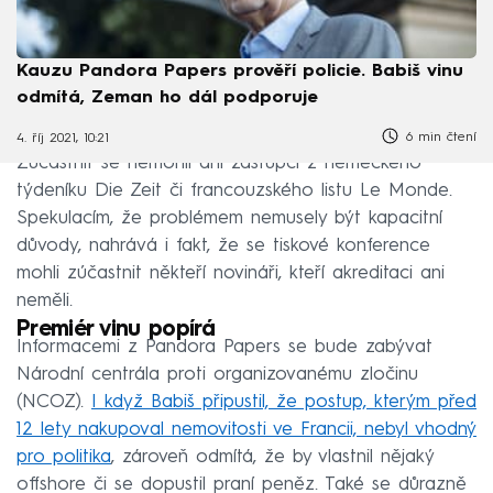
Kauzu Pandora Papers prověří policie. Babiš vinu
odmítá, Zeman ho dál podporuje
6 min čtení
4. říj 2021, 10:21
Zúčastnit se nemohli ani zástupci z německého
týdeníku Die Zeit či francouzského listu Le Monde.
Spekulacím, že problémem nemusely být kapacitní
důvody, nahrává i fakt, že se tiskové konference
mohli zúčastnit někteří novináři, kteří akreditaci ani
neměli.
Premiér vinu popírá
Informacemi z Pandora Papers se bude zabývat
Národní centrála proti organizovanému zločinu
(NCOZ).
I když Babiš připustil, že postup, kterým před
12 lety nakupoval nemovitosti ve Francii, nebyl vhodný
pro politika
, zároveň odmítá, že by vlastnil nějaký
offshore či se dopustil praní peněz. Také se důrazně