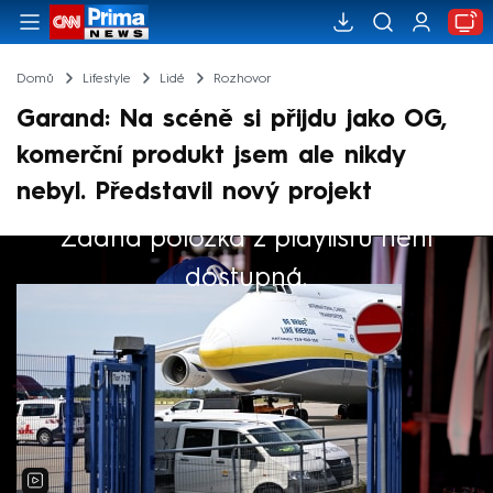
Domů
Lifestyle
Lidé
Rozhovor
Garand: Na scéně si přijdu jako OG,
komerční produkt jsem ale nikdy
nebyl. Představil nový projekt
Žádná položka z playlistu není
Výběr redakce
dostupná.