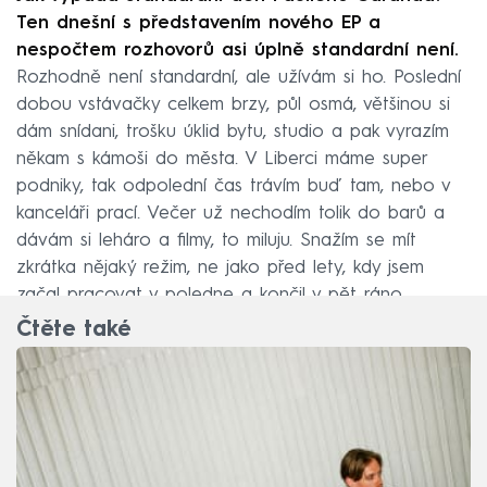
Ten dnešní s představením nového EP a
nespočtem rozhovorů asi úplně standardní není.
Rozhodně není standardní, ale užívám si ho. Poslední
dobou vstávačky celkem brzy, půl osmá, většinou si
dám snídani, trošku úklid bytu, studio a pak vyrazím
někam s kámoši do města. V Liberci máme super
podniky, tak odpolední čas trávím buď tam, nebo v
kanceláři prací. Večer už nechodím tolik do barů a
dávám si leháro a filmy, to miluju. Snažím se mít
zkrátka nějaký režim, ne jako před lety, kdy jsem
začal pracovat v poledne a končil v pět ráno.
Čtěte také