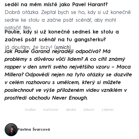
seděl na mém místě jako Pavel Harant?
Dobrá otázka. Zeptal bych se ho, kdy si už konečně
sedne ke stolu a začne psát scénář, aby mohl
natočit film.
Paulie, kdy si už konečně sedneš ke stolu a
začneš psát scénář na tu gangsterku?
Já doufám, že brzy! (
smích
)
Jak Paulie Garand nejraději odpočívá? Má
problémy s důvěrou vůči lidem? A co cítil známý
rapper v den smrti svého největšího vzoru – Maca
Millera? Odpovědi nejen na tyto otázky se dozvíte
v celém rozhovoru s umělcem, který si můžete
poslechnout ve výše přiloženém videu vzniklém v
prostředí obchodu Never Enough.
hudba
rozhovor
deska
album
Liberec
Pavlína Švarcová