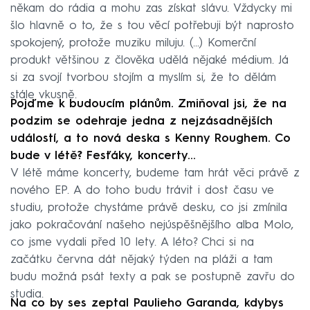
někam do rádia a mohu zas získat slávu. Vždycky mi
šlo hlavně o to, že s tou věcí potřebuji být naprosto
spokojený, protože muziku miluju. (...) Komerční
produkt většinou z člověka udělá nějaké médium. Já
si za svojí tvorbou stojím a myslím si, že to dělám
stále vkusně.
Pojďme k budoucím plánům. Zmiňoval jsi, že na
podzim se odehraje jedna z nejzásadnějších
událostí, a to nová deska s Kenny Roughem. Co
bude v létě? Fesťáky, koncerty...
V létě máme koncerty, budeme tam hrát věci právě z
nového EP. A do toho budu trávit i dost času ve
studiu, protože chystáme právě desku, co jsi zmínila
jako pokračování našeho nejúspěšnějšího alba Molo,
co jsme vydali před 10 lety. A léto? Chci si na
začátku června dát nějaký týden na pláži a tam
budu možná psát texty a pak se postupně zavřu do
studia.
Na co by ses zeptal Paulieho Garanda, kdybys