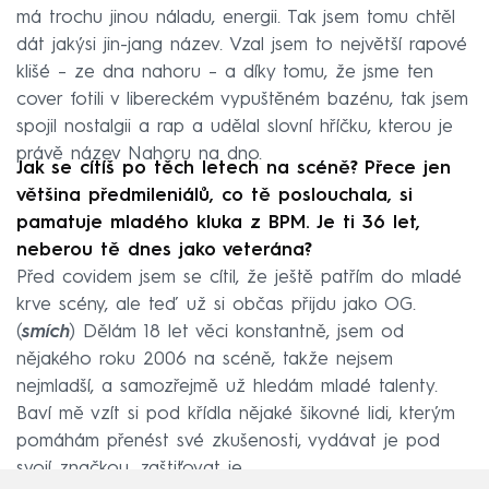
má trochu jinou náladu, energii. Tak jsem tomu chtěl
dát jakýsi jin-jang název. Vzal jsem to největší rapové
klišé – ze dna nahoru – a díky tomu, že jsme ten
cover fotili v libereckém vypuštěném bazénu, tak jsem
spojil nostalgii a rap a udělal slovní hříčku, kterou je
právě název Nahoru na dno.
Jak se cítíš po těch letech na scéně? Přece jen
většina předmileniálů, co tě poslouchala, si
pamatuje mladého kluka z BPM. Je ti 36 let,
neberou tě dnes jako veterána?
Před covidem jsem se cítil, že ještě patřím do mladé
krve scény, ale teď už si občas přijdu jako OG.
(
smích
) Dělám 18 let věci konstantně, jsem od
nějakého roku 2006 na scéně, takže nejsem
nejmladší, a samozřejmě už hledám mladé talenty.
Baví mě vzít si pod křídla nějaké šikovné lidi, kterým
pomáhám přenést své zkušenosti, vydávat je pod
svojí značkou, zaštiťovat je.