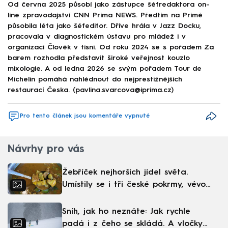
Od června 2025 působí jako zástupce šéfredaktora on-
line zpravodajství CNN Prima NEWS. Předtím na Primě
působila léta jako šéfeditor. Dříve hrála v Jazz Docku,
pracovala v diagnostickém ústavu pro mládež i v
organizaci Člověk v tísni. Od roku 2024 se s pořadem Za
barem rozhodla představit široké veřejnost kouzlo
mixologie. A od ledna 2026 se svým pořadem Tour de
Michelin pomáhá nahlédnout do nejprestižnějších
restaurací Česka. (pavlina.svarcova@iprima.cz)
Pro tento článek jsou komentáře vypnuté
Návrhy pro vás
Žebříček nejhorších jídel světa.
Umístily se i tři české pokrmy, vévodí
skandinávská kuchyně
Sníh, jak ho neznáte: Jak rychle
padá i z čeho se skládá. A vločky