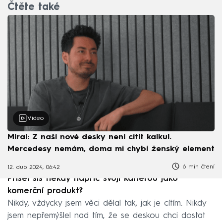
Čtěte také
Video
Mirai: Z naší nové desky není cítit kalkul.
Mercedesy nemám, doma mi chybí ženský element
6 min čtení
12. dub 2024, 06:42
Přišel sis někdy napříč svojí kariérou jako
komerční produkt?
Nikdy, vždycky jsem věci dělal tak, jak je cítím. Nikdy
jsem nepřemýšlel nad tím, že se deskou chci dostat