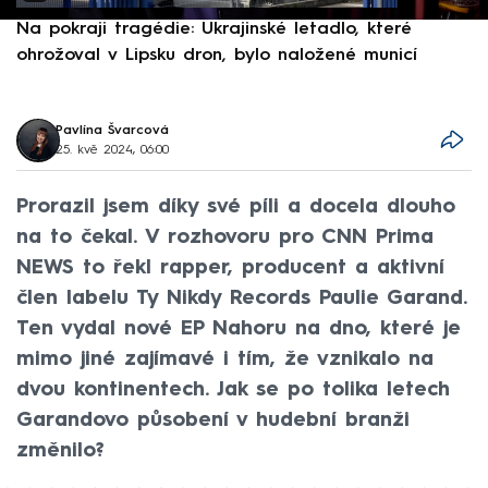
Na pokraji tragédie: Ukrajinské letadlo, které
P
ohrožoval v Lipsku dron, bylo naložené municí
e
Pavlína Švarcová
25. kvě 2024, 06:00
Prorazil jsem díky své píli a docela dlouho
na to čekal. V rozhovoru pro CNN Prima
NEWS to řekl rapper, producent a aktivní
člen labelu Ty Nikdy Records Paulie Garand.
Ten vydal nové EP Nahoru na dno, které je
mimo jiné zajímavé i tím, že vznikalo na
dvou kontinentech. Jak se po tolika letech
Garandovo působení v hudební branži
změnilo?