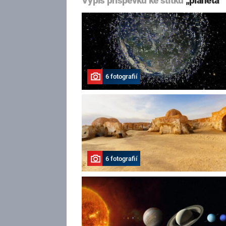
Výpis příspěvků ke štítku
„planeta“
6 fotografií
6 fotografií