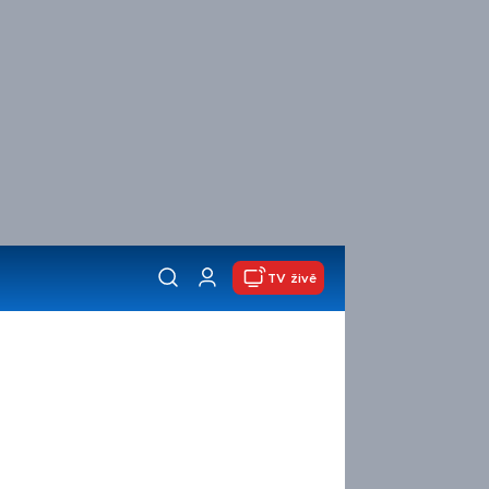
TV živě