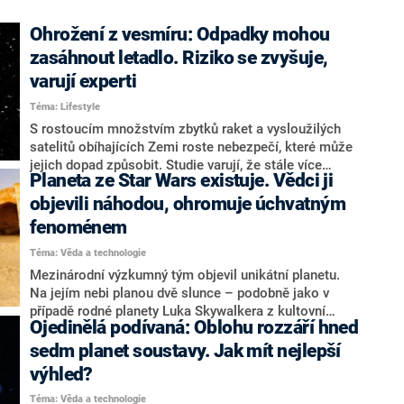
Ohrožení z vesmíru: Odpadky mohou
zasáhnout letadlo. Riziko se zvyšuje,
varují experti
Téma: Lifestyle
S rostoucím množstvím zbytků raket a vysloužilých
satelitů obíhajících Zemi roste nebezpečí, které může
jejich dopad způsobit. Studie varují, že stále více
Planeta ze Star Wars existuje. Vědci ji
těchto objektů proniká do výšek, kde létají letadla, a
zvyšuje se tím riziko nebezpečných srážek, informoval
objevili náhodou, ohromuje úchvatným
o tom portál Space.com.
fenoménem
Téma: Věda a technologie
Mezinárodní výzkumný tým objevil unikátní planetu.
Na jejím nebi planou dvě slunce – podobně jako v
případě rodné planety Luka Skywalkera z kultovní
Ojedinělá podívaná: Oblohu rozzáří hned
filmové série Star Wars. Objev byl podle odborníků
učiněn čirou náhodou.
sedm planet soustavy. Jak mít nejlepší
výhled?
Téma: Věda a technologie