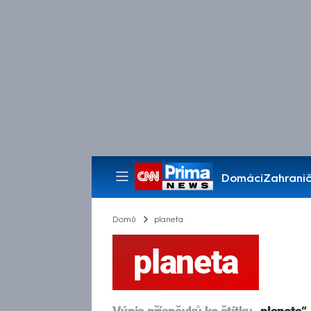
Domácí
Zahranič
Pořady
Domů
planeta
planeta