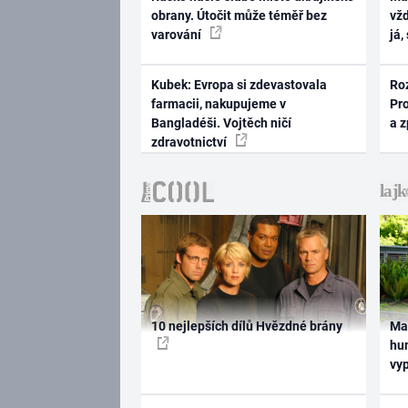
obrany. Útočit může téměř bez
vž
varování
já,
Kubek: Evropa si zdevastovala
Ro
farmacii, nakupujeme v
Pr
Bangladéši. Vojtěch ničí
a 
zdravotnictví
10 nejlepších dílů Hvězdné brány
Ma
hum
vy