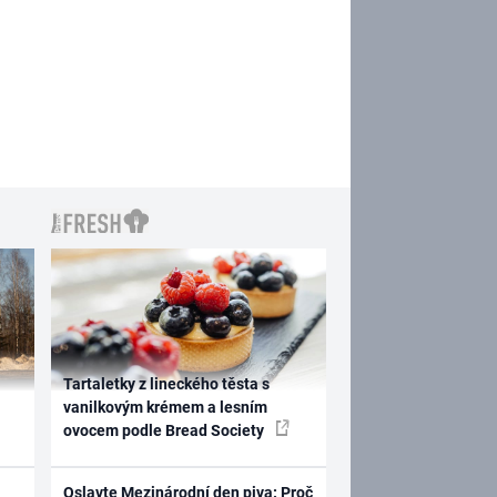
Tartaletky z lineckého těsta s
vanilkovým krémem a lesním
ovocem podle Bread Society
Oslavte Mezinárodní den piva: Proč