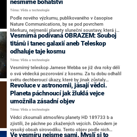
nesmírné bohatství
dojde k tomu až za pár miliard let.
Téma: Věda a technologie
Podle nového výzkumu, publikovaného v časopise
Nature Communications, by se pod povrchem
Merkuru, nejmenší planety sluneční soustavy, která je
Vesmírná podívaná OBRAZEM: Souboj
nejblíže Slunci, mohla nacházet vrstva diamantů o
tloušťce až 18 kilometrů. Informovalo o tom
titánů i tanec galaxií aneb Teleskop
zpravodajství CNN.
odhaluje taje kosmu
Téma: Věda a technologie
Vesmírný teleskop Jamese Webba se již dva roky dělí
o svá vědecká pozorování z kosmu. Za tu dobu odhalil
světu dechberoucí úkazy, které by jinak zůstaly
Revoluce v astronomii, jásají vědci.
nepoznány. Mezi ně se řadí tančící galaxie, „souboj
titánů“, vesmírné letokruhy, monumentální hvězdy či
Planeta páchnoucí jak žluklá vejce
impozantní prstence. Podívejte se, co vše z kosmu
umožnila zásadní objev
dokázal přiblížit jediný teleskop.
Téma: Věda a technologie
Vědci zkoumali atmosféru planety HD 189733 b a
zjistili, že páchne po zkažených vejcích. Důvodem je
vysoký obsah sirovodíku. Tento objev podle nich
Ve vesmíru nejsme sami. Myslí si to
výrazně pomůže k pochopení vzniku planet,