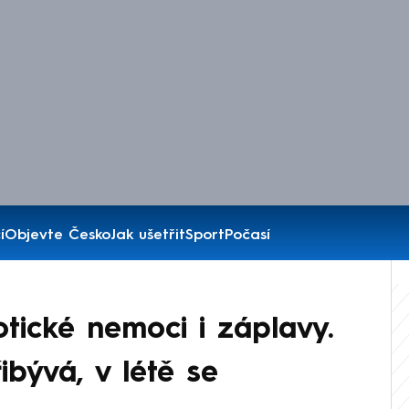
í
Objevte Česko
Jak ušetřit
Sport
Počasí
otické nemoci i záplavy.
ibývá, v létě se