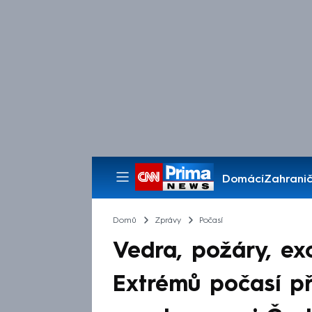
Domácí
Zahranič
Pořady
Domů
Zprávy
Počasí
Vedra, požáry, ex
Extrémů počasí př