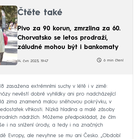
Čtěte také
Pivo za 90 korun, zmrzlina za 60.
Chorvatsko se letos prodraží,
záludné mohou být i bankomaty
6 min čtení
14. čvn 2023, 19:47
8 zasažena extrémními suchy v létě i v zimě:
ózy nevěstí dobré vyhlídky ani pro nadcházející
plá zima znamená malou sněhovou pokrývku, v
dostatek vlhkosti. Nízká hladina a malé zásoby
řírodních nádržích. Můžeme předpokládat, že čím
še i na snížení úrody, a tedy i na značných
padě Evropy, ale nevyhne se mu ani Česko. „Období