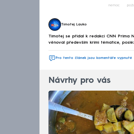
nemoc
pož
Timotej Lauko
Timotej se přidal k redakci CNN Prima 
věnoval především krimi tématice, posl
Pro tento článek jsou komentáře vypnuté
Návrhy pro vás