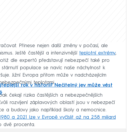
ačovat. Přinese nejen další změny v počasí, ale
ismus. Ještě častější a intenzivnější
teplotní extrémy
,
otiž dle expertů představují nebezpečí také pro
a stárnutí populace se navíc naše náchylnost k
šuje. Jižní Evropa přitom může v nadcházejícím
nebezpečnými teplotami.
jteplejší rok v historii? Nečitelný jev může vést
ě
k čekají rizika častějších a nebezpečnějších
vůli rozvíjení záplavových oblastí jsou v nebezpečí
ace a budovy jako například školy a nemocnice.
980 a 2021 lze v Evropě vyčíslit až na 258 miliard
o dvě procenta.