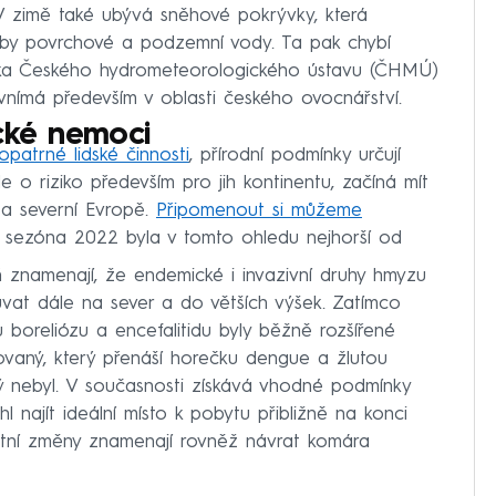
. V zimě také ubývá sněhové pokrývky, která
by povrchové a podzemní vody. Ta pak chybí
ložka Českého hydrometeorologického ústavu (ČHMÚ)
vnímá především v oblasti českého ovocnářství.
cké nemoci
opatrné lidské činnosti
, přírodní podmínky určují
de o riziko především pro jih kontinentu, začíná mít
í a severní Evropě.
Připomenout si můžeme
 sezóna 2022 byla v tomto ohledu nejhorší od
 znamenají, že endemické i invazivní druhy hmyzu
vat dále na sever a do větších výšek. Zatímco
ou boreliózu a encefalitidu byly běžně rozšířené
rovaný, který přenáší horečku dengue a žlutou
ý nebyl. V současnosti získává vhodné podmínky
 najít ideální místo k pobytu přibližně na konci
otní změny znamenají rovněž návrat komára