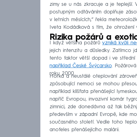
zimy se u nás zkracuje a je teplejší
postupným odtáváním doplňuje záso
v letních měsících,“ řekla meteoro
Iveta Kodádková s tím, že ohrožení 
Rizika požárů a exoti
I když většina požárů
vzniká kvůli ne
jejich intenzitu a důsledky. Zatímco j
tento faktor větší dopad i ve středn
například České Švýcarsko
. Požárová
roku 2000.
Horka a neustálé oteplování zároveň
způsobující nemoci se mohou přesou
například klíšťata přenášející lymesk
napříč Evropou, invazivní komár tyg
zimnici, zde donedávna až tak běžn
především v západní Evropě, kde mohl
současného století. Vedle toho tepl
anofeles přenášejícího malárii.