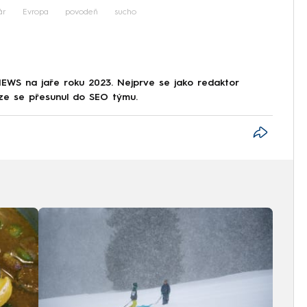
ár
Evropa
povodeň
sucho
NEWS na jaře roku 2023. Nejprve se jako redaktor
éze se přesunul do SEO týmu.