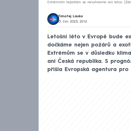
Extrémním teplotám se nevyhneme ani letos.
Zdr
Timotej Lauko
15. čvn 2023, 20:12
Letošní léto v Evropě bude e
dočkáme nejen požárů a exotic
Extrémům se v důsledku klim
ani Česká republika. S prognó
přišla Evropská agentura pro ž