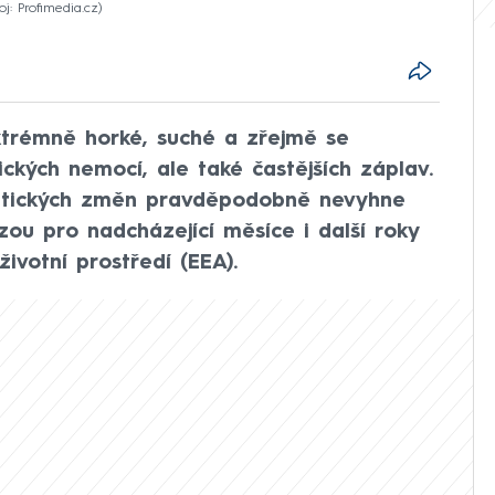
oj: Profimedia.cz
xtrémně horké, suché a zřejmě se
kých nemocí, ale také častějších záplav.
atických změn pravděpodobně nevyhne
zou pro nadcházející měsíce i další roky
ivotní prostředí (EEA).