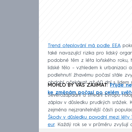
Trend oteplování má podle EEA
pokr
také navazující rizika pro lidský organ
podobné těm z léta loňského roku, t
lidské tělo – vzhledem k urbanizaci 
podlehnutí žhavému počasí stále zvy
období očekávat až 60 dní s lidem 
MOHLO BY VÁS ZAJÍMAT:
Přijde ne
ke změnám počasí po celém svět
Severozápadní a střední Evropu naopa
záplav v důsledku prudkých srážek. K
zejména nejzranitelnější části popul
Škody v důsledku povodní mezi léty 1
eur
. Každý rok se v průměru zvyšují 