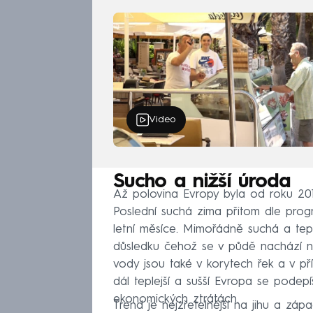
Video
Sucho a nižší úroda
Až polovina Evropy byla od roku 201
Poslední suchá zima přitom dle progn
letní měsíce. Mimořádně suchá a te
důsledku čehož se v půdě nachází ne
vody jsou také v korytech řek a v p
dál teplejší a sušší Evropa se podepí
ekonomických ztrátách.
Trend je nejzřetelnější na jihu a zá