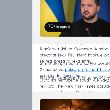
7
fotografií
Ukrajinci přesto prchají na všechny s
Maďarska, jiní na Slovensko. A nebo
překonat řeku Tisu, která kopíruje po
se teď přezdívá řeka smrti.
Strmé břehy a bahnité koryto poseté
22 lidí už za
pokus o přechod Tisy z
dostalo do Rumunska.
Překazit Ukrajincům útěk se snaží hr
„Tyto lidi nemůžeme soudit. Ale když
řekl pro The New York Times poručí
Tisy zadržel muže, který utíkal na Z