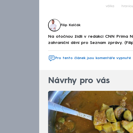
Fa
válka
hranic
Filip Kalčák
Na otočnou židli v redakci CNN Prima 
zahraniční dění pro Seznam zprávy. (Fili
Pro tento článek jsou komentáře vypnuté
Návrhy pro vás