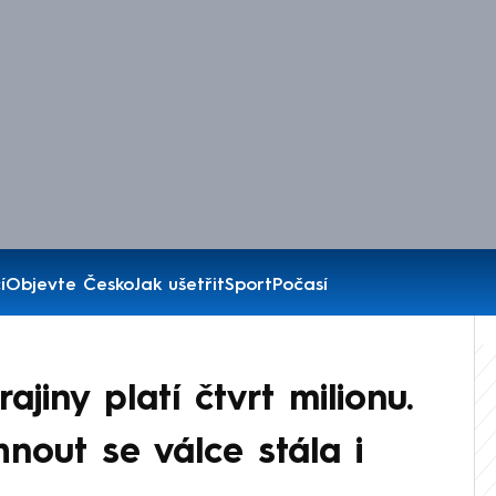
í
Objevte Česko
Jak ušetřit
Sport
Počasí
jiny platí čtvrt milionu.
nout se válce stála i