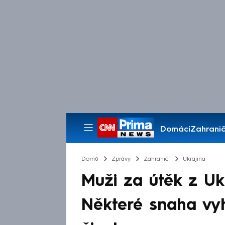
Domácí
Zahranič
Pořady
Domů
Zprávy
Zahraničí
Ukrajina
Muži za útěk z Ukra
Některé snaha vyh