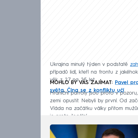
Ukrajina minulý týden v podstatě
zah
případů lidí, kteří na frontu z jakého
věk z 27 na 25 let.
MOHLO BY VÁS ZAJÍMAT:
Pavel pr
světa. Čína se z konfliktu učí
Hraniční patroly jsou proto v pozoru
zemi opustit. Nebyli by první. Od zač
Vláda na začátku války přitom mužům
je proto ilegální.