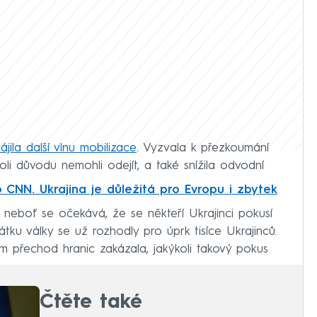
ájila další vlnu mobilizace
. Vyzvala k přezkoumání
koli důvodu nemohli odejít, a také snížila odvodní
o CNN. Ukrajina je důležitá pro Evropu i zbytek
, neboť se očekává, že se někteří Ukrajinci pokusí
átku války se už rozhodly pro úprk tisíce Ukrajinců.
 přechod hranic zakázala, jakýkoli takový pokus
Čtěte také