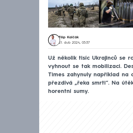
Filip Kalčák
21. dub 2024, 05:37
Už několik tisíc Ukrajinců se 
vyhnout se tak mobilizaci. De
Times zahynuly například na 
přezdívá „řeka smrti“. Na útěku
horentní sumy.