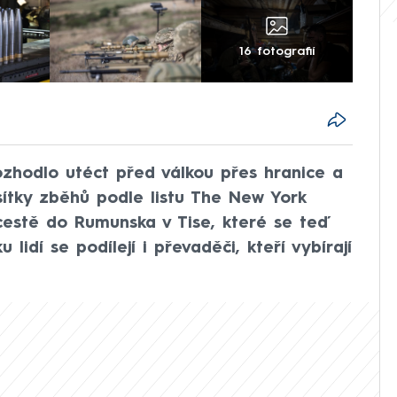
16 fotografií
rozhodlo utéct před válkou přes hranice a
sítky zběhů podle listu The New York
cestě do Rumunska v Tise, které se teď
 lidí se podílejí i převaděči, kteří vybírají