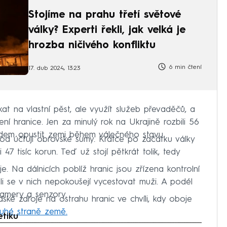
Stojíme na prahu třetí světové
války? Experti řekli, jak velká je
hrozba ničivého konfliktu
6 min čtení
17. dub 2024, 13:23
at na vlastní pěst, ale využít služeb převaděčů, a
í hranice. Jen za minulý rok na Ukrajině rozbili 56
lidem opustit zemi během válečného stavu.
od účtují obrovské sumy. Krátce po začátku války
7 tisíc korun. Teď už stojí pětkrát tolik, tedy
je. Na dálnicích poblíž hranic jsou zřízena kontrolní
stli se v nich nepokoušejí vycestovat muži. A podél
 kamery a senzory.
dské zdroje na ostrahu hranic ve chvíli, kdy oboje
ruhé straně země.
etiku