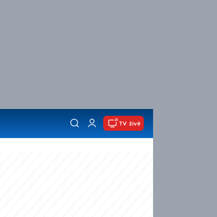
TV živě