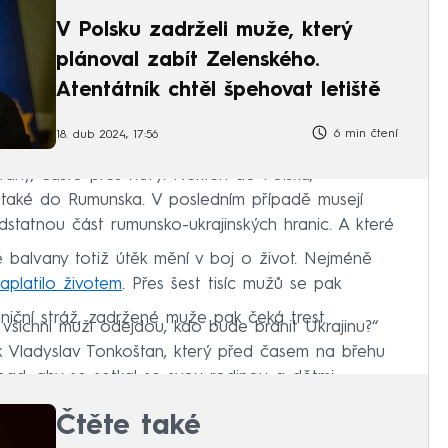
V Polsku zadrželi muže, který
plánoval zabít Zelenského.
Atentátník chtěl špehovat letiště
6 min čtení
18. dub 2024, 17:56
trany, často přes hory. Někteří do Polska,
 také do Rumunska. V posledním případě musejí
dstatnou část rumunsko-ukrajinských hranic. A které
 balvany totiž útěk mění v boj o život. Nejméně
aplatilo životem
. Přes šest tisíc mužů se pak
aniční stráž, zadržené muže pak čeká trest.
 všichni muži odejdou, kdo bude bránit Ukrajinu?“
k Vladyslav Tonkoštan, který před časem na břehu
ápad, aby se setkal se svou rodinou a dětmi.
Čtěte také