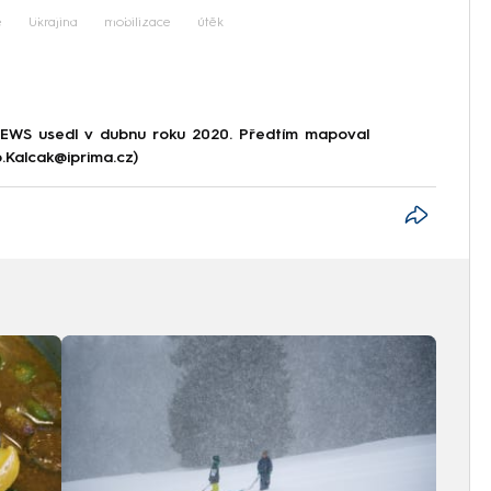
iled to fetch
e
Ukrajina
mobilizace
útěk
NEWS usedl v dubnu roku 2020. Předtím mapoval
p.Kalcak@iprima.cz)