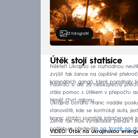
13
fotografií
Útěk stojí statisíce
Někteří Ukrajinci se rozhodnou neutík
zvýšit tak šance na úspěšné překročen
kriminálních gangů, které pomáhaly 
Pašeráci si ale za nebezpečný přech
stála pomoc s útěkem v přepočtu asi 4
téměř čtvrt milionu.
Ukrajina ostrahu hranic nadále posilu
stanoviště, kde se kontrolují auta, je
hranic strážci rozmístili infračervené
Země tak musí vynakládat peníze i li
potřebuje především
na frontě na d
VIDEO: Útok na ukrajinskou energ