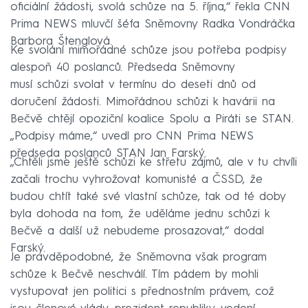
oficiální žádosti, svolá schůze na 5. října,“ řekla CNN
Prima NEWS mluvčí šéfa Sněmovny Radka Vondráčka
Barbora Štenglová.
Ke svolání mimořádné schůze jsou potřeba podpisy
alespoň 40 poslanců. Předseda Sněmovny
musí schůzi svolat v termínu do deseti dnů od
doručení žádosti. Mimořádnou schůzi k havárii na
Bečvě chtějí opoziční koalice Spolu a Piráti se STAN.
„Podpisy máme,“ uvedl pro CNN Prima NEWS
předseda poslanců STAN Jan Farský.
„Chtěli jsme ještě schůzi ke střetu zájmů, ale v tu chvíli
začali trochu vyhrožovat komunisté a ČSSD, že
budou chtít také své vlastní schůze, tak od té doby
byla dohoda na tom, že uděláme jednu schůzi k
Bečvě a další už nebudeme prosazovat,“ dodal
Farský.
Je pravděpodobné, že Sněmovna však program
schůze k Bečvě neschválí. Tím pádem by mohli
vystupovat jen politici s přednostním právem, což