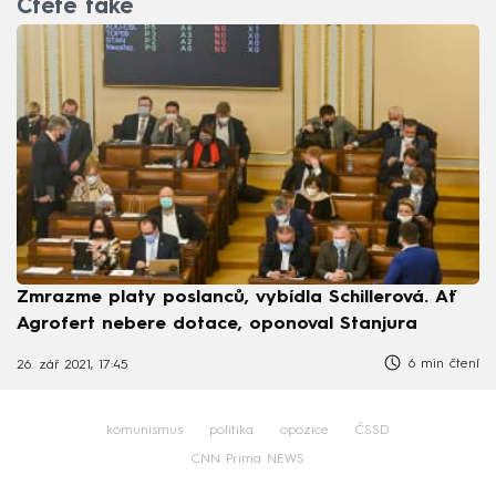
Čtěte také
Zmrazme platy poslanců, vybídla Schillerová. Ať
Agrofert nebere dotace, oponoval Stanjura
6 min čtení
26. zář 2021, 17:45
komunismus
politika
opozice
ČSSD
CNN Prima NEWS