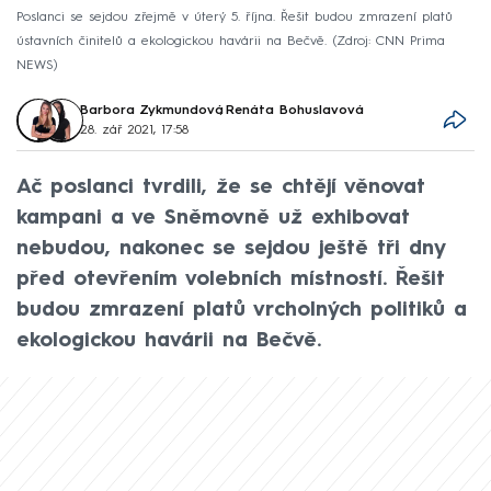
Poslanci se sejdou zřejmě v úterý 5. října. Řešit budou zmrazení platů
ústavních činitelů a ekologickou havárii na Bečvě.
Zdroj: CNN Prima
NEWS
Barbora Zykmundová
,
Renáta Bohuslavová
28. zář 2021, 17:58
Ač poslanci tvrdili, že se chtějí věnovat
kampani a ve Sněmovně už exhibovat
nebudou, nakonec se sejdou ještě tři dny
před otevřením volebních místností. Řešit
budou zmrazení platů vrcholných politiků a
ekologickou havárii na Bečvě.