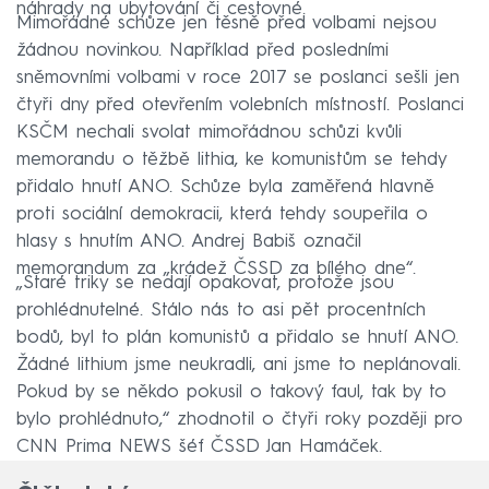
náhrady na ubytování či cestovné.
Mimořádné schůze jen těsně před volbami nejsou
žádnou novinkou. Například před posledními
sněmovními volbami v roce 2017 se poslanci sešli jen
čtyři dny před otevřením volebních místností. Poslanci
KSČM nechali svolat mimořádnou schůzi kvůli
memorandu o těžbě lithia, ke komunistům se tehdy
přidalo hnutí ANO. Schůze byla zaměřená hlavně
proti sociální demokracii, která tehdy soupeřila o
hlasy s hnutím ANO. Andrej Babiš označil
memorandum za „krádež ČSSD za bílého dne“.
„Staré triky se nedají opakovat, protože jsou
prohlédnutelné. Stálo nás to asi pět procentních
bodů, byl to plán komunistů a přidalo se hnutí ANO.
Žádné lithium jsme neukradli, ani jsme to neplánovali.
Pokud by se někdo pokusil o takový faul, tak by to
bylo prohlédnuto,“ zhodnotil o čtyři roky později pro
CNN Prima NEWS šéf ČSSD Jan Hamáček.