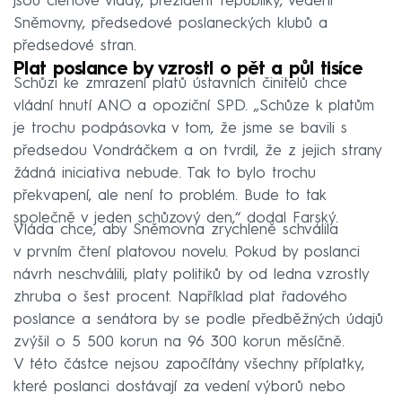
jsou členové vlády, prezident republiky, vedení
Sněmovny, předsedové poslaneckých klubů a
předsedové stran.
Plat poslance by vzrostl o pět a půl tisíce
Schůzi ke zmrazení platů ústavních činitelů chce
vládní hnutí ANO a opoziční SPD. „Schůze k platům
je trochu podpásovka v tom, že jsme se bavili s
předsedou Vondráčkem a on tvrdil, že z jejich strany
žádná iniciativa nebude. Tak to bylo trochu
překvapení, ale není to problém. Bude to tak
společně v jeden schůzový den,“ dodal Farský.
Vláda chce, aby Sněmovna zrychleně schválila
v prvním čtení platovou novelu. Pokud by poslanci
návrh neschválili, platy politiků by od ledna vzrostly
zhruba o šest procent. Například plat řadového
poslance a senátora by se podle předběžných údajů
zvýšil o 5 500 korun na 96 300 korun měsíčně.
V této částce nejsou započítány všechny příplatky,
které poslanci dostávají za vedení výborů nebo