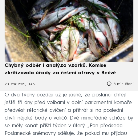
Chybný odběr i analýza vzorků. Komise
zkritizovala úřady za řešení otravy v Bečvě
6 min čtení
20. zář 2021, 11:45
O dva týdny později už je jasné, že poslanci chtějí
ještě tři dny před volbami v dolní parlamentní komoře
předvést rétorické cvičení a přihrát si na poslední
chvíli nějaké body u voličů. Dvě mimořádné schůze by
se měly konat příští týden v úterý. „Pan předseda
Poslanecké sněmovny sděluje, že pokud mu přijdou