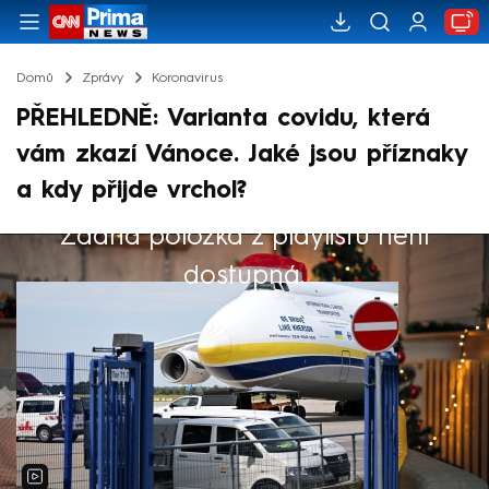
Domů
Zprávy
Koronavirus
PŘEHLEDNĚ: Varianta covidu, která
vám zkazí Vánoce. Jaké jsou příznaky
a kdy přijde vrchol?
Žádná položka z playlistu není
Výběr redakce
dostupná.