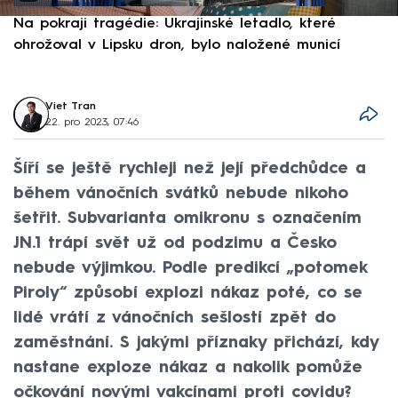
Na pokraji tragédie: Ukrajinské letadlo, které
P
ohrožoval v Lipsku dron, bylo naložené municí
e
Viet Tran
22. pro 2023, 07:46
Šíří se ještě rychleji než její předchůdce a
během vánočních svátků nebude nikoho
šetřit. Subvarianta omikronu s označením
JN.1 trápí svět už od podzimu a Česko
nebude výjimkou. Podle predikcí „potomek
Piroly“ způsobí explozi nákaz poté, co se
lidé vrátí z vánočních sešlostí zpět do
zaměstnání. S jakými příznaky přichází, kdy
nastane exploze nákaz a nakolik pomůže
očkování novými vakcínami proti covidu?