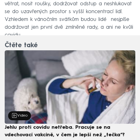
větrat, nosit roušky, dodržovat odstup a neshlukovat
se do uzavřených prostor s vyšší koncentrací lidí.
Vzhledem k vánočním svátkům budou lidé nesjpíše
dodržovat jen první dvě zmíněné rady, a ani ne kvůli
covidu.
Čtěte také
Video
Jehlu proti covidu netřeba. Pracuje se na
vdechovací vakcíně, v čem je lepší než „tečka“?