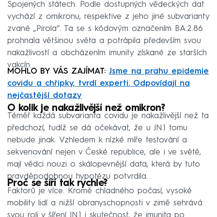
Spojených státech. Podle dostupných vědeckých dat
vychází z omikronu, respektive z jeho jiné subvarianty
zvané „Pirola“. Ta se s kódovým označením BA.2.86
prohnala většinou světa a potrápila především svou
nakažlivostí a obcházením imunity získané ze starších
vakcín.
MOHLO BY VÁS ZAJÍMAT:
Jsme na prahu epidemie
covidu a chřipky, tvrdí experti. Odpovídají na
nejčastější dotazy
O kolik je nakažlivější než omikron?
Téměř každá subvarianta covidu je nakažlivější než ta
předchozí, tudíž se dá očekávat, že u JN.1 tomu
nebude jinak. Vzhledem k nízké míře testování a
sekvenování nejen v České republice, ale i ve světě,
mají vědci nouzi o skálopevnější data, která by tuto
pravděpodobnou hypotézu potvrdila.
Proč se šíří tak rychle?
Faktorů je více. Kromě chladného počasí, vysoké
mobility lidí a nižší obranyschopnosti v zimě sehrává
svou roli v šíření JN.1 i skutečnost, že imunita po