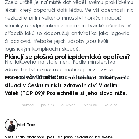
Zcela určitě je na místě dát vědět svému praktickému
lékaři, který doporučí další léčbu. Ve vší obecnosti nic
nezkazíte pitím velkého množství horkých nápojů,
vitamíny a odpočinkem s minimem fyzické námahy. V
případě léků se doporučují antivirotika jako lagevrio
či paxlovid, třebaže jejich zásoby jsou kvůli
logistickým komplikacím skoupé.
Plánují se plošná protiepidemická opatření?
Nic takového na stole není. Podle ministerstva
zdravotnictví nemocnice mohou pouze zvážit
omezení návštěv. Platí rady, které byly zmíněny výše.
MOHLO VÁM UNIKNOUT: Jak hodnotí covidovou
situaci v Česku ministr zdravotnictví Vlastimil
Válek (TOP 09)? Poslechněte si jeho slova níže.
Failed to fetch
nemoc
podzim
očkování
Vánoce
vakcína
Viet Tran
Viet Tran pracoval pět let jako redaktor na webu