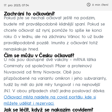
6 min čtení
17. pro 2023, 07:54
Zachrání to očkování?
Pokud jste se nechali očkovat ještě na podzim,
budete mít pravděpodobně klidnější spaní. Pokud se
chcete očkovat až nyní, pomůže to spíše ke konci
roku či v lednu, ale na záchranu Vánoc to už bude
pravděpodobně pozdě. Imunita z očkování totiž
nenaskakuje hned.
Čím se můžu v Česku očkovat?
U nás jsou dostupné dvě vakcíny – mRNA látka
Comirnaty od společnosti Pfizer a proteinový
Nuvaxovid od firmy Novavax. Obě jsou
přizpůsobené na variantu omikron i jeho subvarianty,
tudíž by měl do jisté míry fungovat i na nejnovější
JN.1. V obou případech stačí jedna posilovací dávka.
Očkovací místa najdete na covid portálu, kde si
můžete udělat i rezervaci.
Jak se léčit, když se nakazím covidem?