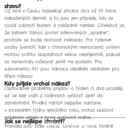
stavu?
Už nyní v Česku naskakují zhruba dva až tři tisíce
nakažených denně, a to jsou jen případy, kdy se
covid odchytí testem a následně nahlásí. Očekává se,
že během Vánoc počet infikovaných „spadne“,
protože se bude testovat málokdo. Pro rizikové
osoby (senioři, lidé s chronickými nemocemi) ovšem
mohou svátky dopadnout velice nepříjemně, pokud
se nenechaly očkovat ještě na podzim. Pro
subvariantu JN.1 jsou Vánoce ideálním obdobím pro
šíření nákazy.
Kdy přijde vrchol nákaz?
Opravdové problémy přijdou o týden či dva později,
až se lidé vrátí z rodinných sešlostí zpět do
zaměstnání. Prudký nárůst nejspíše nastane
v posledním týdnu letošního roku, vrchol sezónní
epidemie přijde v první polovině ledna.
Jak se nejlépe chránit?
Failed to fetch
Pravidla jsou stále stejná. Umývat si ruce, hodně