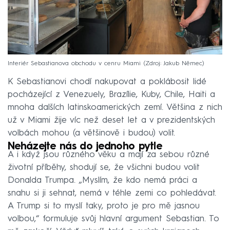
Interiér Sebastianova obchodu v cenru Miami
Zdroj: Jakub Němec
K Sebastianovi chodí nakupovat a poklábosit lidé
pocházející z Venezuely, Brazílie, Kuby, Chile, Haiti a
mnoha dalších latinskoamerických zemí. Většina z nich
už v Miami žije víc než deset let a v prezidentských
volbách mohou (a většinově i budou) volit.
Neházejte nás do jednoho pytle
A i když jsou různého věku a mají za sebou různé
životní příběhy, shodují se, že všichni budou volit
Donalda Trumpa. „Myslím, že kdo nemá práci a
snahu si ji sehnat, nemá v téhle zemi co pohledávat.
A Trump si to myslí taky, proto je pro mě jasnou
volbou,“ formuluje svůj hlavní argument Sebastian. To