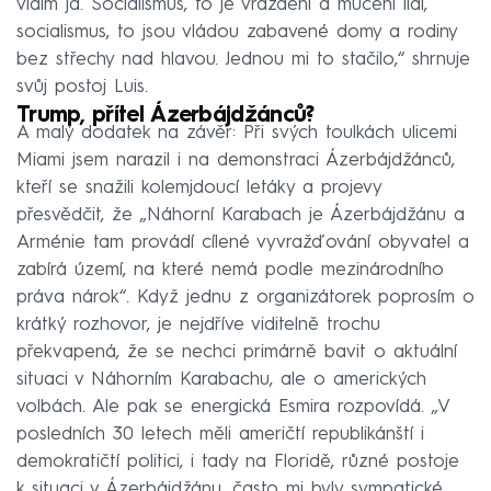
vidím já. Socialismus, to je vraždění a mučení lidí,
socialismus, to jsou vládou zabavené domy a rodiny
bez střechy nad hlavou. Jednou mi to stačilo,“ shrnuje
svůj postoj Luis.
Trump, přítel Ázerbájdžánců?
A malý dodatek na závěr: Při svých toulkách ulicemi
Miami jsem narazil i na demonstraci Ázerbájdžánců,
kteří se snažili kolemjdoucí letáky a projevy
přesvědčit, že „Náhorní Karabach je Ázerbájdžánu a
Arménie tam provádí cílené vyvražďování obyvatel a
zabírá území, na které nemá podle mezinárodního
práva nárok“. Když jednu z organizátorek poprosím o
krátký rozhovor, je nejdříve viditelně trochu
překvapená, že se nechci primárně bavit o aktuální
situaci v Náhorním Karabachu, ale o amerických
volbách. Ale pak se energická Esmira rozpovídá. „V
posledních 30 letech měli američtí republikánští i
demokratičtí politici, i tady na Floridě, různé postoje
k situaci v Ázerbájdžánu, často mi byly sympatické.