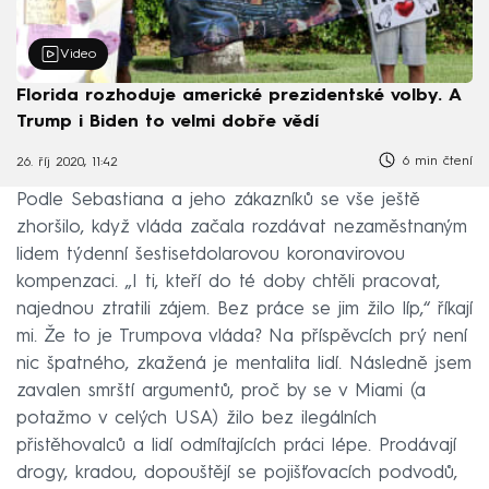
Video
Florida rozhoduje americké prezidentské volby. A
Trump i Biden to velmi dobře vědí
6 min čtení
26. říj 2020, 11:42
Podle Sebastiana a jeho zákazníků se vše ještě
zhoršilo, když vláda začala rozdávat nezaměstnaným
lidem týdenní šestisetdolarovou koronavirovou
kompenzaci. „I ti, kteří do té doby chtěli pracovat,
najednou ztratili zájem. Bez práce se jim žilo líp,“ říkají
mi. Že to je Trumpova vláda? Na příspěvcích prý není
nic špatného, zkažená je mentalita lidí. Následně jsem
zavalen smrští argumentů, proč by se v Miami (a
potažmo v celých USA) žilo bez ilegálních
přistěhovalců a lidí odmítajících práci lépe. Prodávají
drogy, kradou, dopouštějí se pojišťovacích podvodů,