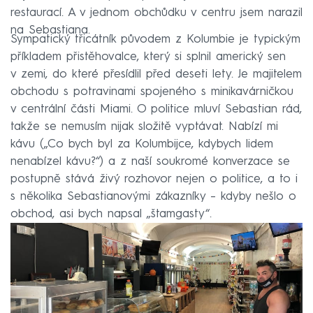
restaurací. A v jednom obchůdku v centru jsem narazil
na Sebastiana.
Sympatický třicátník původem z Kolumbie je typickým
příkladem přistěhovalce, který si splnil americký sen
v zemi, do které přesídlil před deseti lety. Je majitelem
obchodu s potravinami spojeného s minikavárničkou
v centrální části Miami. O politice mluví Sebastian rád,
takže se nemusím nijak složitě vyptávat. Nabízí mi
kávu („Co bych byl za Kolumbijce, kdybych lidem
nenabízel kávu?“) a z naší soukromé konverzace se
postupně stává živý rozhovor nejen o politice, a to i
s několika Sebastianovými zákazníky – kdyby nešlo o
obchod, asi bych napsal „štamgasty“.