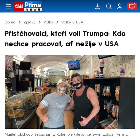
Domů
Zprávy
Volby
Volby v USA
Přistěhovalci, kteří volí Trumpa: Kdo
nechce pracovat, ať nežije v USA
Majitel obchodu Sebastian z Kolumbie (vlevo) se svým zákazníkem z