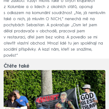
mě zaskočí. Vždyť mluvíš také o svých krajanech
z Kolumbie a o lidech z okolních států, oponuji
s odkazem na komunální soudržnost. „Ne, já nemluvím
také o nich, já mluvím O NICH,“ nenechá mě na
pochybách Sebastian. A pokračuje: „Osm let jsem
dělal prodavače v obchodě, pracoval jsem
v restauraci, dřel jsem bez volna. A povedlo se mi
otevřít vlastní obchod. Mnozí lidé tu jen spoléhají na
sociální příspěvky. A kazí nám, kteří se snažíme,
pověst.“
Čtěte také