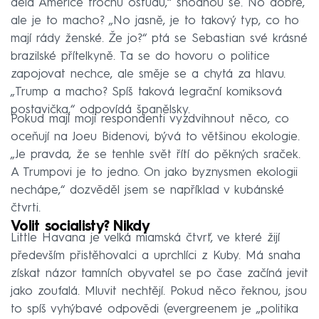
dělá Americe trochu ostudu,“ shodnou se. No dobře,
ale je to macho? „No jasně, je to takový typ, co ho
mají rády ženské. Že jo?“ ptá se Sebastian své krásné
brazilské přítelkyně. Ta se do hovoru o politice
zapojovat nechce, ale směje se a chytá za hlavu.
„Trump a macho? Spíš taková legrační komiksová
postavička,“ odpovídá španělsky.
Pokud mají moji respondenti vyzdvihnout něco, co
oceňují na Joeu Bidenovi, bývá to většinou ekologie.
„Je pravda, že se tenhle svět řítí do pěkných sraček.
A Trumpovi je to jedno. On jako byznysmen ekologii
nechápe,“ dozvěděl jsem se například v kubánské
čtvrti.
Volit socialisty? Nikdy
Little Havana je velká miamská čtvrť, ve které žijí
především přistěhovalci a uprchlíci z Kuby. Má snaha
získat názor tamních obyvatel se po čase začíná jevit
jako zoufalá. Mluvit nechtějí. Pokud něco řeknou, jsou
to spíš vyhýbavé odpovědi (evergreenem je „politika