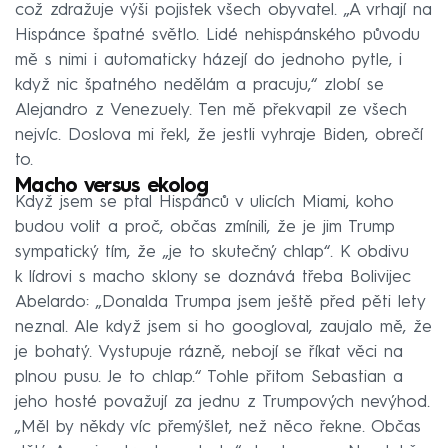
což zdražuje výši pojistek všech obyvatel. „A vrhají na
Hispánce špatné světlo. Lidé nehispánského původu
mě s nimi i automaticky házejí do jednoho pytle, i
když nic špatného nedělám a pracuju,“ zlobí se
Alejandro z Venezuely. Ten mě překvapil ze všech
nejvíc. Doslova mi řekl, že jestli vyhraje Biden, obrečí
to.
Macho versus ekolog
Když jsem se ptal Hispánců v ulicích Miami, koho
budou volit a proč, občas zmínili, že je jim Trump
sympatický tím, že „je to skutečný chlap“. K obdivu
k lídrovi s macho sklony se doznává třeba Bolivijec
Abelardo: „Donalda Trumpa jsem ještě před pěti lety
neznal. Ale když jsem si ho googloval, zaujalo mě, že
je bohatý. Vystupuje rázně, nebojí se říkat věci na
plnou pusu. Je to chlap.“ Tohle přitom Sebastian a
jeho hosté považují za jednu z Trumpových nevýhod.
„Měl by někdy víc přemýšlet, než něco řekne. Občas