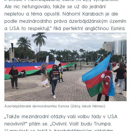
Ale nic nefungovalo, takže se už do jednání
nepletou a téma opustili. Náhorní Karabach je ale
podle mezinárodního práva ázerbájdžánským územím
a USA to respektují,“ říká perfektní angličtinou Esmira.
Ázerbájdžánská demonstrantka Esmira
Zdroj: Jakub Němec
„Takže mezinárodní otázky vaši volbu tady v USA
neovlivní?“ ptám se. „Ovlivní. Volit budu Trumpa.