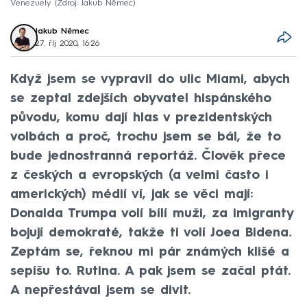
Venezuely
Zdroj: Jakub Němec
Jakub Němec
27. říj 2020, 16:26
Když jsem se vypravil do ulic Miami, abych
se zeptal zdejších obyvatel hispánského
původu, komu dají hlas v prezidentských
volbách a proč, trochu jsem se bál, že to
bude jednostranná reportáž. Člověk přece
z českých a evropských (a velmi často i
amerických) médií ví, jak se věci mají:
Donalda Trumpa volí bílí muži, za imigranty
bojují demokraté, takže ti volí Joea Bidena.
Zeptám se, řeknou mi pár známých klišé a
sepíšu to. Rutina. A pak jsem se začal ptát.
A nepřestával jsem se divit.