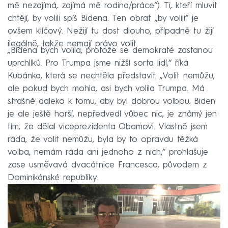
mě nezajímá, zajímá mě rodina/práce“). Ti, kteří mluvit
chtějí, by volili spíš Bidena. Ten obrat „by volili“ je
ovšem klíčový. Nežijí tu dost dlouho, případně tu žijí
ilegálně, takže nemají právo volit.
„Bidena bych volila, protože se demokraté zastanou
uprchlíků. Pro Trumpa jsme nižší sorta lidí,“ říká
Kubánka, která se nechtěla představit. „Volit nemůžu,
ale pokud bych mohla, asi bych volila Trumpa. Má
strašně daleko k tomu, aby byl dobrou volbou. Biden
je ale ještě horší, nepředvedl vůbec nic, je známý jen
tím, že dělal viceprezidenta Obamovi. Vlastně jsem
ráda, že volit nemůžu, byla by to opravdu těžká
volba, nemám ráda ani jednoho z nich,“ prohlašuje
zase usměvavá dvacátnice Francesca, původem z
Dominikánské republiky.