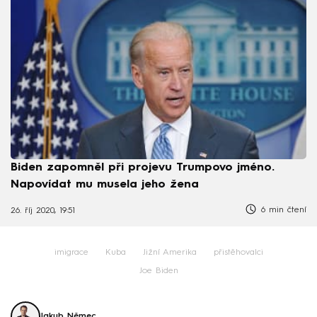
Biden zapomněl při projevu Trumpovo jméno.
Napovídat mu musela jeho žena
6 min čtení
26. říj 2020, 19:51
imigrace
Kuba
Jižní Amerika
přistěhovalci
Joe Biden
Jakub Němec