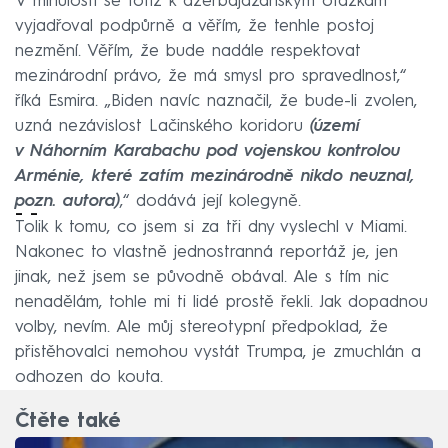
V minulosti se totiž k ázerbájdžánským otázkám
vyjadřoval podpůrně a věřím, že tenhle postoj
nezmění. Věřím, že bude nadále respektovat
mezinárodní právo, že má smysl pro spravedlnost,“
říká Esmira. „Biden navíc naznačil, že bude-li zvolen,
uzná nezávislost Lačinského koridoru
(území
v Náhorním Karabachu pod vojenskou kontrolou
Arménie, které zatím mezinárodně nikdo neuznal,
pozn. autora)
,“ dodává její kolegyně.
- -
Tolik k tomu, co jsem si za tři dny vyslechl v Miami.
Nakonec to vlastně jednostranná reportáž je, jen
jinak, než jsem se původně obával. Ale s tím nic
nenadělám, tohle mi ti lidé prostě řekli. Jak dopadnou
volby, nevím. Ale můj stereotypní předpoklad, že
přistěhovalci nemohou vystát Trumpa, je zmuchlán a
odhozen do kouta.
Čtěte také