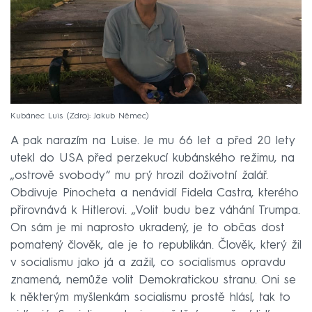
Kubánec Luis
Zdroj: Jakub Němec
A pak narazím na Luise. Je mu 66 let a před 20 lety
utekl do USA před perzekucí kubánského režimu, na
„ostrově svobody“ mu prý hrozil doživotní žalář.
Obdivuje Pinocheta a nenávidí Fidela Castra, kterého
přirovnává k Hitlerovi. „Volit budu bez váhání Trumpa.
On sám je mi naprosto ukradený, je to občas dost
pomatený člověk, ale je to republikán. Člověk, který žil
v socialismu jako já a zažil, co socialismus opravdu
znamená, nemůže volit Demokratickou stranu. Oni se
k některým myšlenkám socialismu prostě hlásí, tak to