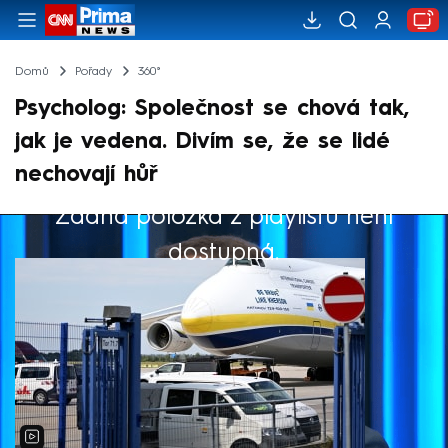
Domů
Pořady
360°
Psycholog: Společnost se chová tak,
jak je vedena. Divím se, že se lidé
nechovají hůř
Žádná položka z playlistu není
Výběr redakce
dostupná.