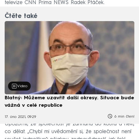
televize CNN Prima NEWS Radek Ptáček.
Čtěte také
Video
Blatný: Můžeme uzavřít další okresy. Situace bude
vážná v celé republice
6 min čtení
17. úno 2021, 09:29
Upozornil, že společnost je zahnaná do kouta a neví,
co dělat. „Chybí mi uvědomění si, že společnost není