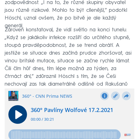
zodpovědnost. „I na to, že různé skupiny obyvatel
jsou různě rizikové. Mohlo to být cílenější,“ podotkl
Höschl, uznal ovšem, že po bitvě je ale každý
generál.
Zároveň konstatoval, že vidí světlo na konci tunelu.
„Když se jakákoliv infekce rozšíří do určitého stupně,
stoupá pravděpodobnost, že se trend obrátí. A
jestliže se situace dnes začíná prudce zhoršovat, asi
vinou britské mutace, situace se začne rychle lámat.
Čili čím hůř dnes, tím lépe možná za týden, za
čtrnáct dní,“ zdůraznil Höschl s tím, že se Češi
nechovají zas tak diametrálně odlišně od Rakušanů
nebo Němců.