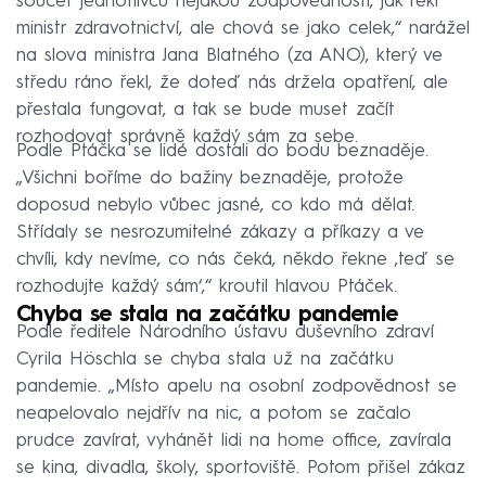
součet jednotlivců nějakou zodpovědností, jak řekl
ministr zdravotnictví, ale chová se jako celek,“ narážel
na slova ministra Jana Blatného (za ANO), který ve
středu ráno řekl, že doteď nás držela opatření, ale
přestala fungovat, a tak se bude muset začít
rozhodovat správně každý sám za sebe.
Podle Ptáčka se lidé dostali do bodu beznaděje.
„Všichni boříme do bažiny beznaděje, protože
doposud nebylo vůbec jasné, co kdo má dělat.
Střídaly se nesrozumitelné zákazy a příkazy a ve
chvíli, kdy nevíme, co nás čeká, někdo řekne ‚teď se
rozhodujte každý sám‘,“ kroutil hlavou Ptáček.
Chyba se stala na začátku pandemie
Podle ředitele Národního ústavu duševního zdraví
Cyrila Höschla se chyba stala už na začátku
pandemie. „Místo apelu na osobní zodpovědnost se
neapelovalo nejdřív na nic, a potom se začalo
prudce zavírat, vyhánět lidi na home office, zavírala
se kina, divadla, školy, sportoviště. Potom přišel zákaz