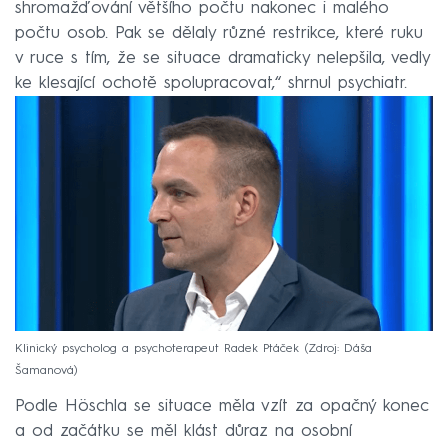
shromažďování většího počtu nakonec i malého
počtu osob. Pak se dělaly různé restrikce, které ruku
v ruce s tím, že se situace dramaticky nelepšila, vedly
ke klesající ochotě spolupracovat,“ shrnul psychiatr.
Klinický psycholog a psychoterapeut Radek Ptáček
Zdroj: Dáša
Šamanová
Podle Höschla se situace měla vzít za opačný konec
a od začátku se měl klást důraz na osobní