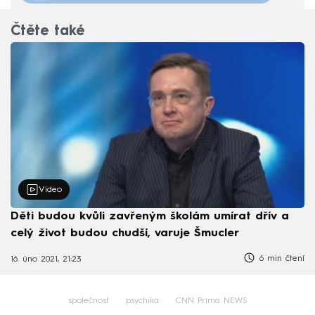
Čtěte také
Video
Děti budou kvůli zavřeným školám umírat dřív a
celý život budou chudší, varuje Šmucler
6 min čtení
16. úno 2021, 21:23
společnost
psychika
CNN Prima NEWS