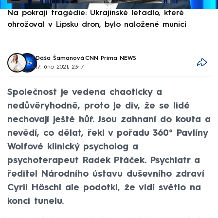
Na pokraji tragédie: Ukrajinské letadlo, které
P
ohrožoval v Lipsku dron, bylo naložené municí
e
Dáša Šamanová
,
CNN Prima NEWS
17. úno 2021, 23:17
Společnost je vedena chaoticky a
nedůvěryhodně, proto je div, že se lidé
nechovají ještě hůř. Jsou zahnaní do kouta a
nevědí, co dělat, řekl v pořadu 360° Pavlíny
Wolfové klinický psycholog a
psychoterapeut Radek Ptáček. Psychiatr a
ředitel Národního ústavu duševního zdraví
Cyril Höschl ale podotkl, že vidí světlo na
konci tunelu.