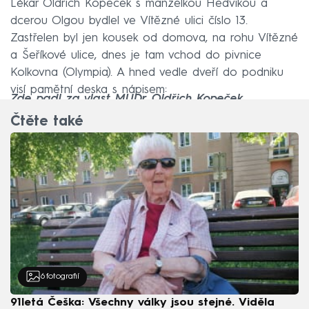
Lékař Oldřich Kopeček s manželkou Hedvikou a
dcerou Olgou bydlel ve Vítězné ulici číslo 13.
Zastřelen byl jen kousek od domova, na rohu Vítězné
a Šeříkové ulice, dnes je tam vchod do pivnice
Kolkovna (Olympia). A hned vedle dveří do podniku
visí pamětní deska s nápisem:
Zde padl za vlast MUDr. Oldřich Kopeček.
Čtěte také
6
fotografií
91letá Češka: Všechny války jsou stejné. Viděla