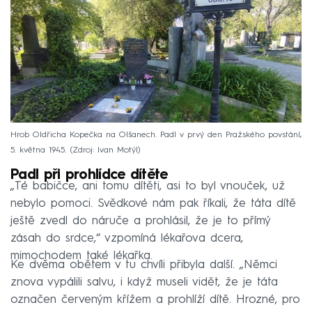
Hrob Oldřicha Kopečka na Olšanech. Padl v prvý den Pražského povstání,
5. května 1945.
Zdroj: Ivan Motýl
Padl při prohlídce dítěte
„Té babičce, ani tomu dítěti, asi to byl vnouček, už
nebylo pomoci. Svědkové nám pak říkali, že táta dítě
ještě zvedl do náruče a prohlásil, že je to přímý
zásah do srdce,“ vzpomíná lékařova dcera,
mimochodem také lékařka.
Ke dvěma obětem v tu chvíli přibyla další. „Němci
znova vypálili salvu, i když museli vidět, že je táta
označen červeným křížem a prohlíží dítě. Hrozné, pro