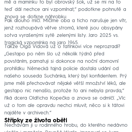
mě a maminku to byl obrovský šok, už se mi na to
teď dál nechce ani vzpomínat,“ podotkne pohnutě a
znova se dotkne náhrobku.
Pak dlouho mlčí. Mlčíme oba a ticho narušuje jen vítr,
jenž rozhoupává větve stromů, které jsou obsypány
sotva vyrašenými sytě zelenými listy. Jaro 2025 vs.
tragická vzpomínka na jaro 1945.
Takže Olga Vidová už o tatínkovi více neprozradí?
„Gestapo po něm šlo už několik týdnů před
povstáním, pamatuji si dokonce na noční domovní
prohlídku. Německá tajná policie dostala udání od
našeho souseda Suchánka, který byl konfidentem. Prý
jsme měli přechovávat nějaké větší množství léků, ale
gestapo nic nenašlo, protože to ani nebyla pravda,“
říká dcera Oldřicha Kopečka a znova se odmlčí. „Víc
už o tom ale opravdu nechci mluvit, něco si k tátovi
najděte v archivech.“
Střípky ze života oběti
Nechávám ji u rodinného hrobu, do kterého nedávno