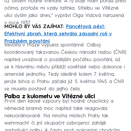
už ovšem hodně vnímáte. A ty boje mám pořád před
očima, protože mi vzaly tatínka. Střelbu ve Vítězné
ulici slyším jako dnes,“ vypráví Olga Vidová narozená
v roce 1937.
MOHLO BY VÁS ZAJÍMAT:
Pancéřová pěst:
Efektivní zbraň, která sehrála zásadní roli v
Pražském povstání
Revolta v Praze vypukla spontánně. Odboj
koordinovaný takzvanou Českou národní radou (ČNR)
napřed uvažoval o pozdějším počátku povstání, až
se k hlavnímu městu přiblíží sovětské nebo dokonce i
americké jednotky. Tedy ideálně kolem 7. května,
jenže bitva o Prahu začala již 5. května 1945 a ČNR
se musela postavit do jejího čela.
Palba z kulometu ve Vítězné ulici
První den lidové vzpoury byl hodně chaotický a
německá branná moc napřed také reagovala
nekoordinovaně. Na mnoha místech Prahy tak
wehrmacht či jiní okupační ozbrojenci zahájili
zastrašující palbu. A často proti pokojným chodcům,