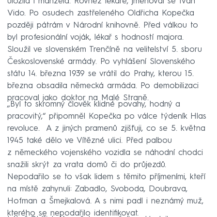
uložila i manžela. Rovněž lékaře, jmenoval se Ivan
Vido. Po osudech zastřeleného Oldřicha Kopečka
později pátrám v Národní knihovně. Před válkou to
byl profesionální voják, lékař s hodností majora.
Sloužil ve slovenském Trenčíně na velitelství 5. sboru
Československé armády. Po vyhlášení Slovenského
státu 14. března 1939 se vrátil do Prahy, kterou 15.
března obsadila německá armáda. Po demobilizaci
pracoval jako doktor na Malé Straně.
„Byl to skromný člověk klidné povahy, hodný a
pracovitý,“ připomněl Kopečka po válce týdeník Hlas
revoluce. A z jiných pramenů zjišťuji, co se 5. května
1945 také dělo ve Vítězné ulici. Před palbou
z německého vojenského vozidla se náhodní chodci
snažili skrýt za vrata domů či do průjezdů.
Nepodařilo se to však lidem s těmito příjmeními, kteří
na místě zahynuli: Zabadlo, Svoboda, Doubrava,
Hofman a Šmejkalová. A s nimi padl i neznámý muž,
kterého se nepodařilo identifikovat.