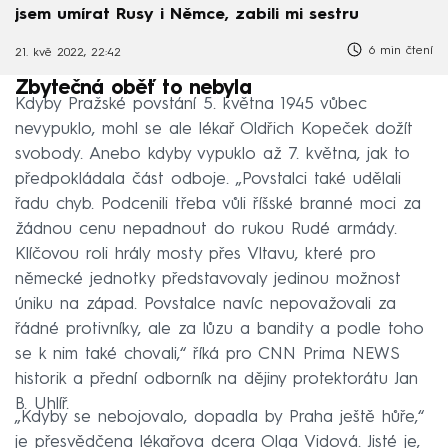
jsem umírat Rusy i Němce, zabili mi sestru
6 min čtení
21. kvě 2022, 22:42
Zbytečná oběť to nebyla
Kdyby Pražské povstání 5. května 1945 vůbec
nevypuklo, mohl se ale lékař Oldřich Kopeček dožít
svobody. Anebo kdyby vypuklo až 7. května, jak to
předpokládala část odboje. „Povstalci také udělali
řadu chyb. Podcenili třeba vůli říšské branné moci za
žádnou cenu nepadnout do rukou Rudé armády.
Klíčovou roli hrály mosty přes Vltavu, které pro
německé jednotky představovaly jedinou možnost
úniku na západ. Povstalce navíc nepovažovali za
řádné protivníky, ale za lůzu a bandity a podle toho
se k nim také chovali,“ říká pro CNN Prima NEWS
historik a přední odborník na dějiny protektorátu Jan
B. Uhlíř.
„Kdyby se nebojovalo, dopadla by Praha ještě hůře,“
je přesvědčena lékařova dcera Olga Vidová. Jisté je,