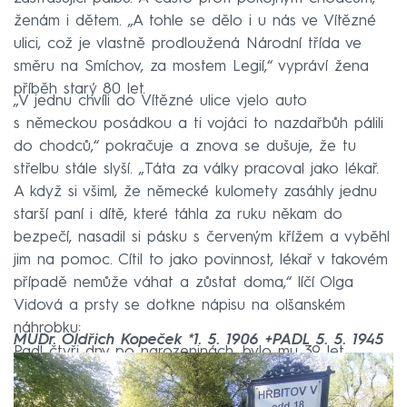
ženám i dětem. „A tohle se dělo i u nás ve Vítězné
ulici, což je vlastně prodloužená Národní třída ve
směru na Smíchov, za mostem Legií,“ vypráví žena
příběh starý 80 let.
„V jednu chvíli do Vítězné ulice vjelo auto
s německou posádkou a ti vojáci to nazdařbůh pálili
do chodců,“ pokračuje a znova se dušuje, že tu
střelbu stále slyší. „Táta za války pracoval jako lékař.
A když si všiml, že německé kulomety zasáhly jednu
starší paní i dítě, které táhla za ruku někam do
bezpečí, nasadil si pásku s červeným křížem a vyběhl
jim na pomoc. Cítil to jako povinnost, lékař v takovém
případě nemůže váhat a zůstat doma,“ líčí Olga
Vidová a prsty se dotkne nápisu na olšanském
náhrobku:
MUDr. Oldřich Kopeček *1. 5. 1906 +PADL 5. 5. 1945
Padl čtyři dny po narozeninách, bylo mu 39 let.