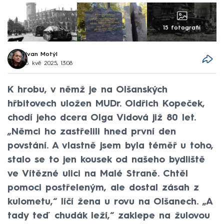
15 fotografií
Ivan Motýl
5. kvě 2025, 13:08
K hrobu, v němž je na Olšanských
hřbitovech uložen MUDr. Oldřich Kopeček,
chodí jeho dcera Olga Vidová již 80 let.
„Němci ho zastřelili hned první den
povstání. A vlastně jsem byla téměř u toho,
stalo se to jen kousek od našeho bydliště
ve Vítězné ulici na Malé Straně. Chtěl
pomoci postřeleným, ale dostal zásah z
kulometu,“ líčí žena u rovu na Olšanech. „A
tady teď chudák leží,“ zaklepe na žulovou