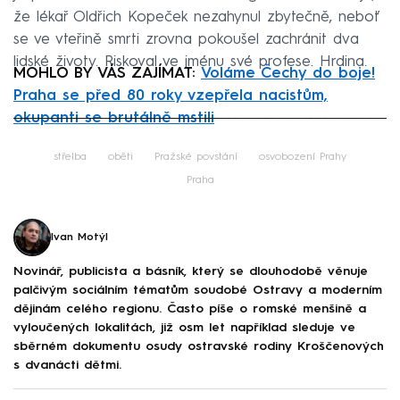
že lékař Oldřich Kopeček nezahynul zbytečně, neboť
se ve vteřině smrti zrovna pokoušel zachránit dva
lidské životy. Riskoval ve jménu své profese. Hrdina.
MOHLO BY VÁS ZAJÍMAT:
Voláme Čechy do boje!
Praha se před 80 roky vzepřela nacistům,
okupanti se brutálně mstili
Failed to fetch
střelba
oběti
Pražské povstání
osvobození Prahy
Praha
Ivan Motýl
Novinář, publicista a básník, který se dlouhodobě věnuje
palčivým sociálním tématům soudobé Ostravy a moderním
dějinám celého regionu. Často píše o romské menšině a
vyloučených lokalitách, již osm let například sleduje ve
sběrném dokumentu osudy ostravské rodiny Kroščenových
s dvanácti dětmi.