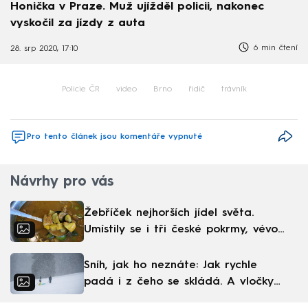
Honička v Praze. Muž ujížděl policii, nakonec
vyskočil za jízdy z auta
6 min čtení
28. srp 2020, 17:10
Policie ČR
video
Brno
řidič
trávník
Pro tento článek jsou komentáře vypnuté
Návrhy pro vás
Žebříček nejhorších jídel světa.
Umístily se i tři české pokrmy, vévodí
skandinávská kuchyně
Sníh, jak ho neznáte: Jak rychle
padá i z čeho se skládá. A vločky
nejsou bílé