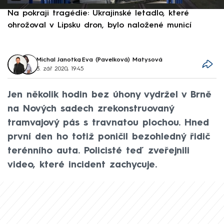
Na pokraji tragédie: Ukrajinské letadlo, které
P
ohrožoval v Lipsku dron, bylo naložené municí
e
Michal Janotka
,
Eva (Pavelková) Matysová
3. zář 2020, 19:45
Jen několik hodin bez úhony vydržel v Brně
na Nových sadech zrekonstruovaný
tramvajový pás s travnatou plochou. Hned
první den ho totiž poničil bezohledný řidič
terénního auta. Policisté teď zveřejnili
video, které incident zachycuje.