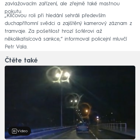
zavlažovacím zařízení, ale zřejmě také mastnou
pokutu.
„Klíčovou roli při hledání sehráli především
duchapřítomní svědci a zajištěný kamerový záznam z
tramvaje. Za pošetilost hrozí šoférovi až
několikatisícová sankce,“ informoval policejní mluvčí
Petr Vala.
Čtěte také
Video