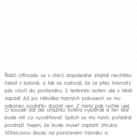
Řidiči offroadu se v úterý dopoledne zřejmě nechtělo
čekat v koloně, a tak se rozhodl, že se přes travnatý
pás otočí do protisměru. S terénním autem ale v hlíně
zapadl. Až po několika marných pokusech se mu
nakonec podařilo dostat ven. Z místa pak rychle ujel.
O kousek dál ale strážníci šoféra vypátrali a ten teď
bude mít co vysvětlovat. Spěch se mu navíc pořádně
prodraží. Nejen, že bude muset zaplatit zhruba
50tisícovou škodu na poničeném trávníku a