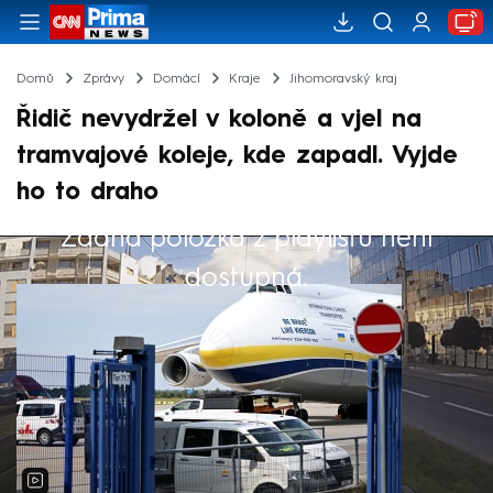
Domů
Zprávy
Domácí
Kraje
Jihomoravský kraj
Řidič nevydržel v koloně a vjel na
tramvajové koleje, kde zapadl. Vyjde
ho to draho
Žádná položka z playlistu není
Výběr redakce
dostupná.