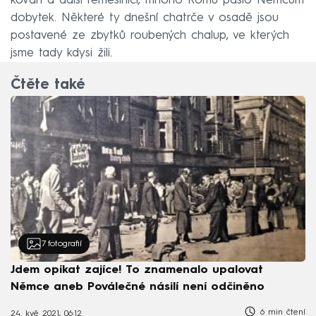
kováři a další řemeslníci, mnoho Romů páslo Němcům
dobytek. Některé ty dnešní chatrče v osadě jsou
postavené ze zbytků roubených chalup, ve kterých
jsme tady kdysi žili.
Čtěte také
7
fotografií
Jdem opíkat zajíce! To znamenalo upalovat
Němce aneb Poválečné násilí není odčiněno
6 min čtení
24. kvě 2021, 06:12