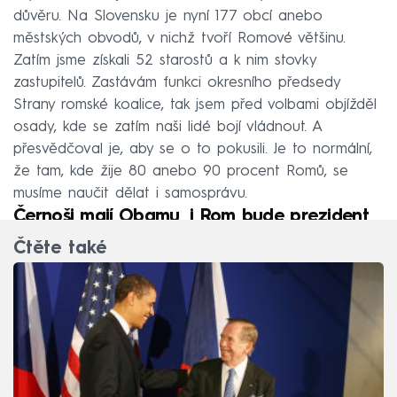
důvěru. Na Slovensku je nyní 177 obcí anebo
městských obvodů, v nichž tvoří Romové většinu.
Zatím jsme získali 52 starostů a k nim stovky
zastupitelů. Zastávám funkci okresního předsedy
Strany romské koalice, tak jsem před volbami objížděl
osady, kde se zatím naši lidé bojí vládnout. A
přesvědčoval je, aby se o to pokusili. Je to normální,
že tam, kde žije 80 anebo 90 procent Romů, se
musíme naučit dělat i samosprávu.
Černoši mají Obamu, i Rom bude prezident
Čtěte také