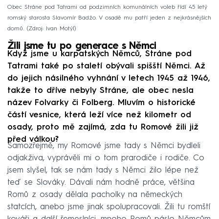
Obec Stráne pod Tatrami od podzimních komunálních voleb řídí 45 letý
romský starosta Slavomír Badžo. V osadě mu patří jeden z nejkrásnějších
domů.
Zdroj: Ivan Motýl
Žili jsme tu po generace s Němci
Když jsme u karpatských Němců, Stráne pod
Tatrami také po staletí obývali spišští Němci. Až
do jejich násilného vyhnání v letech 1945 až 1946,
takže to dříve nebyly Stráne, ale obec nesla
název Folvarky či Folberg. Mluvím o historické
částí vesnice, která leží více než kilometr od
osady, proto mě zajímá, zda tu Romové žili již
před válkou?
Samozřejmě, my Romové jsme tady s Němci bydleli
odjakživa, vyprávěli mi o tom prarodiče i rodiče. Co
jsem slyšel, tak se nám tady s Němci žilo lépe než
teď se Slováky. Dávali nám hodně práce, většina
Romů z osady dělala pacholky na německých
statcích, anebo jsme jinak spolupracovali. Žili tu romští