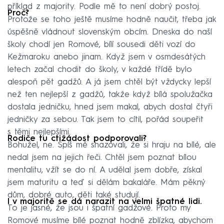
příklad z majority. Podle mě to není dobrý postoj.
Proč?
Protože se toho ještě musíme hodně naučit, třeba jak
úspěšně vládnout slovenským obcím. Dneska do naší
školy chodí jen Romové, bílí sousedi děti vozí do
Kežmaroku anebo jinam. Když jsem v osmdesátých
letech začal chodit do školy, v každé třídě bylo
alespoň pět gadžů. A já jsem chtěl být vždycky lepší
než ten nejlepší z gadžů, takže když bílá spolužačka
dostala jedničku, hned jsem makal, abych dostal čtyři
jedničky za sebou. Tak jsem to cítil, pořád soupeřit
s těmi nejlepšími.
Rodiče tu ctižádost podporovali?
Bohužel, ne. Spíš mě shazovali, že si hraju na bílé, ale
nedal jsem na jejich řeči. Chtěl jsem poznat bílou
mentalitu, vžít se do ní. A udělal jsem dobře, získal
jsem maturitu a teď si dělám bakaláře. Mám pěkný
dům, dobré auto, děti také studují.
I v majoritě se dá narazit na velmi špatné lidi.
To je jasné, že jsou i špatní gadžové. Proto my
Romové musíme bílé poznat hodně zblízka, abychom