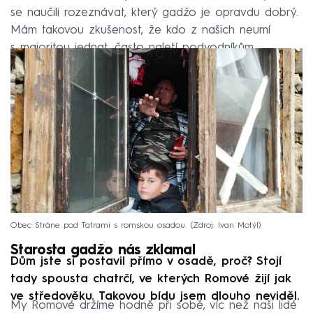
se naučili rozeznávat, který gadžo je opravdu dobrý.
Mám takovou zkušenost, že kdo z našich neumí
s majoritou jednat, často naletí podvodníkům.
Obec Stráne pod Tatrami s romskou osadou.
Zdroj: Ivan Motýl
Starosta gadžo nás zklamal
Dům jste si postavil přímo v osadě, proč? Stojí
tady spousta chatrčí, ve kterých Romové žijí jak
ve středověku. Takovou bídu jsem dlouho neviděl.
My Romové držíme hodně při sobě, víc než naši lidé