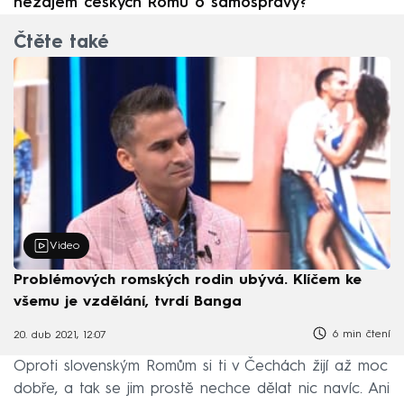
nezájem českých Romů o samosprávy?
Čtěte také
Video
Problémových romských rodin ubývá. Klíčem ke
všemu je vzdělání, tvrdí Banga
6 min čtení
20. dub 2021, 12:07
Oproti slovenským Romům si ti v Čechách žijí až moc
dobře, a tak se jim prostě nechce dělat nic navíc. Ani