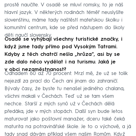
prostě naučíte. V osadě se mluví romsky, to je náš
hlavní jazyk. V některých rodinách téměř neuslyšíte
slovenštinu, máme tady naštěstí mateřskou školku i
komunitní centrum, kde se před nástupem do školy
děti naučí slovensky.
Osadě se vyhýbají všechny turistické značky, i
když jsme tady přímo pod Vysokým Tatrami.
Kdyby z těch chatrčí nešla „hrůza“, asi by se
zde dalo něco vydělat i na turismu. Jaká je
v obci nezaměstnanost?
Odhadem 60 až 70 procent. Mrzí mě, že už se tolik
nejezdí za prací do Čech ani jinam do zahraničí.
Bývaly časy, že byste tu nenašel jediného chalana,
všichni makali v Čechách. Teď už se tam všem
nechce. Starší z mých synů už v Čechách dělá
předáka, jde v mých stopách. Další syn bude letos
maturovat jako poštovní manažer, dceru také čeká
maturita na potravinářské škole. Je to o výchově, a já
tady snad dávám příklad všem našim Romům. Když