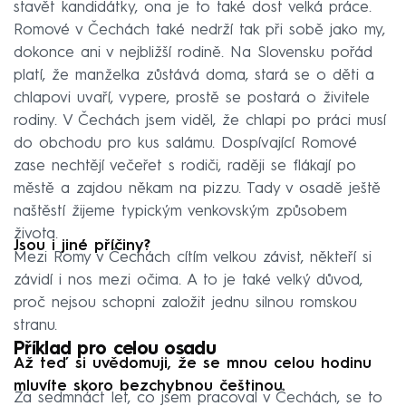
stavět kandidátky, ona je to také dost velká práce.
Romové v Čechách také nedrží tak při sobě jako my,
dokonce ani v nejbližší rodině. Na Slovensku pořád
platí, že manželka zůstává doma, stará se o děti a
chlapovi uvaří, vypere, prostě se postará o živitele
rodiny. V Čechách jsem viděl, že chlapi po práci musí
do obchodu pro kus salámu. Dospívající Romové
zase nechtějí večeřet s rodiči, raději se flákají po
městě a zajdou někam na pizzu. Tady v osadě ještě
naštěstí žijeme typickým venkovským způsobem
života.
Jsou i jiné příčiny?
Mezi Romy v Čechách cítím velkou závist, někteří si
závidí i nos mezi očima. A to je také velký důvod,
proč nejsou schopni založit jednu silnou romskou
stranu.
Příklad pro celou osadu
Až teď si uvědomuji, že se mnou celou hodinu
mluvíte skoro bezchybnou češtinou.
Za sedmnáct let, co jsem pracoval v Čechách, se to