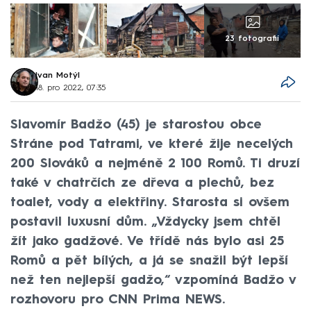
23 fotografií
Ivan Motýl
18. pro 2022, 07:35
Slavomír Badžo (45) je starostou obce
Stráne pod Tatrami, ve které žije necelých
200 Slováků a nejméně 2 100 Romů. Ti druzí
také v chatrčích ze dřeva a plechů, bez
toalet, vody a elektřiny. Starosta si ovšem
postavil luxusní dům. „Vždycky jsem chtěl
žít jako gadžové. Ve třídě nás bylo asi 25
Romů a pět bílých, a já se snažil být lepší
než ten nejlepší gadžo,“ vzpomíná Badžo v
rozhovoru pro CNN Prima NEWS.