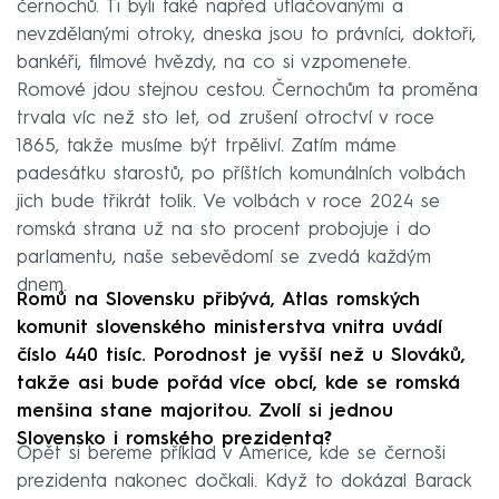
černochů. Ti byli také napřed utlačovanými a
nevzdělanými otroky, dneska jsou to právníci, doktoři,
bankéři, filmové hvězdy, na co si vzpomenete.
Romové jdou stejnou cestou. Černochům ta proměna
trvala víc než sto let, od zrušení otroctví v roce
1865, takže musíme být trpěliví. Zatím máme
padesátku starostů, po příštích komunálních volbách
jich bude třikrát tolik. Ve volbách v roce 2024 se
romská strana už na sto procent probojuje i do
parlamentu, naše sebevědomí se zvedá každým
dnem.
Romů na Slovensku přibývá, Atlas romských
komunit slovenského ministerstva vnitra uvádí
číslo 440 tisíc. Porodnost je vyšší než u Slováků,
takže asi bude pořád více obcí, kde se romská
menšina stane majoritou. Zvolí si jednou
Slovensko i romského prezidenta?
Opět si bereme příklad v Americe, kde se černoši
prezidenta nakonec dočkali. Když to dokázal Barack