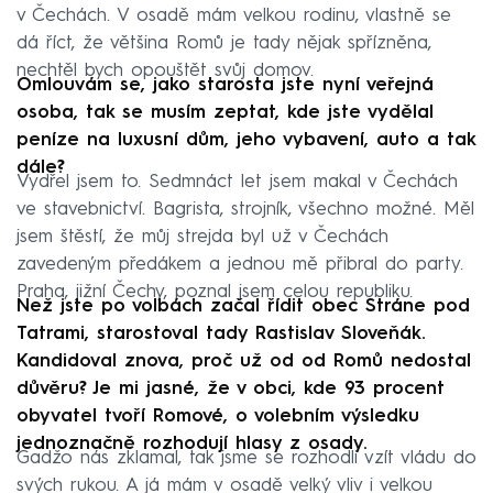
v Čechách. V osadě mám velkou rodinu, vlastně se
dá říct, že většina Romů je tady nějak spřízněna,
nechtěl bych opouštět svůj domov.
Omlouvám se, jako starosta jste nyní veřejná
osoba, tak se musím zeptat, kde jste vydělal
peníze na luxusní dům, jeho vybavení, auto a tak
dále?
Vydřel jsem to. Sedmnáct let jsem makal v Čechách
ve stavebnictví. Bagrista, strojník, všechno možné. Měl
jsem štěstí, že můj strejda byl už v Čechách
zavedeným předákem a jednou mě přibral do party.
Praha, jižní Čechy, poznal jsem celou republiku.
Než jste po volbách začal řídit obec Stráne pod
Tatrami, starostoval tady Rastislav Sloveňák.
Kandidoval znova, proč už od od Romů nedostal
důvěru? Je mi jasné, že v obci, kde 93 procent
obyvatel tvoří Romové, o volebním výsledku
jednoznačně rozhodují hlasy z osady.
Gadžo nás zklamal, tak jsme se rozhodli vzít vládu do
svých rukou. A já mám v osadě velký vliv i velkou