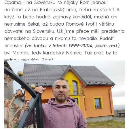
Obama, i na Slovensku to nějaký Rom jednou
dotáhne až na Bratislavský hrad, třeba za sto let. A
když to bude hodně zajímavý kandidát, možná ani
nemusíme čekat, až budou Romové tvořit většinu
obyvatel na Slovensku. Už jsme přece měli prezidenta
německého původu a nikomu to nevadilo. Rudolf
Schuster
(ve funkci v letech 1999–2004, pozn. red.)
byl Manták, tedy karpatský Němec. Tak proč by to
jednou nezvládl Rom?