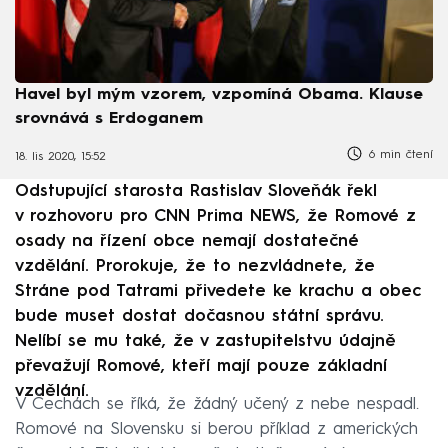
Havel byl mým vzorem, vzpomíná Obama. Klause
srovnává s Erdoganem
6 min čtení
18. lis 2020, 15:52
Odstupující starosta Rastislav Sloveňák řekl
v rozhovoru pro CNN Prima NEWS, že Romové z
osady na řízení obce nemají dostatečné
vzdělání. Prorokuje, že to nezvládnete, že
Stráne pod Tatrami přivedete ke krachu a obec
bude muset dostat dočasnou státní správu.
Nelíbí se mu také, že v zastupitelstvu údajně
převažují Romové, kteří mají pouze základní
vzdělání.
V Čechách se říká, že žádný učený z nebe nespadl.
Romové na Slovensku si berou příklad z amerických