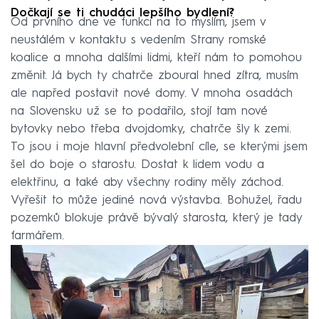
Dočkají se ti chudáci lepšího bydlení?
Od prvního dne ve funkci na to myslím, jsem v
neustálém v kontaktu s vedením Strany romské
koalice a mnoha dalšími lidmi, kteří nám to pomohou
změnit. Já bych ty chatrče zboural hned zítra, musím
ale napřed postavit nové domy. V mnoha osadách
na Slovensku už se to podařilo, stojí tam nové
bytovky nebo třeba dvojdomky, chatrče šly k zemi.
To jsou i moje hlavní předvolební cíle, se kterými jsem
šel do boje o starostu. Dostat k lidem vodu a
elektřinu, a také aby všechny rodiny měly záchod.
Vyřešit to může jediné nová výstavba. Bohužel, řadu
pozemků blokuje právě bývalý starosta, který je tady
farmářem.