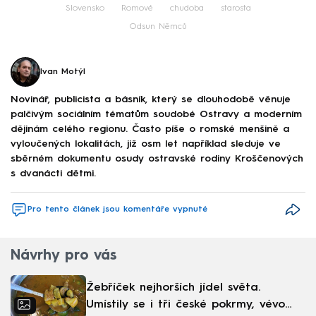
Slovensko
Romové
chudoba
starosta
Odsun Němců
Ivan Motýl
Novinář, publicista a básník, který se dlouhodobě věnuje
palčivým sociálním tématům soudobé Ostravy a moderním
dějinám celého regionu. Často píše o romské menšině a
vyloučených lokalitách, již osm let například sleduje ve
sběrném dokumentu osudy ostravské rodiny Kroščenových
s dvanácti dětmi.
Pro tento článek jsou komentáře vypnuté
Návrhy pro vás
Žebříček nejhorších jídel světa.
Umístily se i tři české pokrmy, vévodí