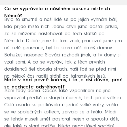
Co se vyprávělo o násilném odsunu místních
Němců?
Bylo to smutné a naši lidé se po jejich vyhnání báli,
kdo přijde místo nich. Jednu chvíli jsme dostali příslib,
že se můžeme nastěhovat do těch statků po
Němcích. Dobře jsme to tam znali, pracovali jsme pro
ně celé generace, byl to skoro náš druhý domov.
Bohužel, nakonec Slováci rozhodli jinak, a ty domy si
vzali sami. A co se vypráví, tak z těch prvních
dosídlenců šel docela strach, naši lidé se před nimi
na nějaký čas raději stáhli do tatranských lesů.
Máte v obci pevné kořeny, i to je asi důvod, proč
se nechcete odstěhovat?
Jsem tady doma. Občas také vzpomínám na jiná
vyprávění předků o starých časech, těch před válkou.
Celá osada se potkávala u jedné velké vatry, vařilo
se ve společných kotlech, zpívalo se a hrálo. Mladí
se tehdy museli umět postarat nejen o spoustu dětí,
ale také o staré rodiče. Nikdo nedostával sociální