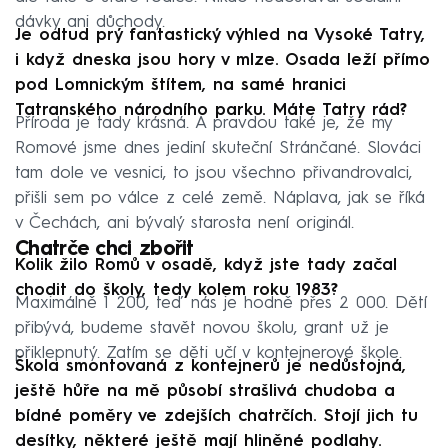
dávky ani důchody.
Je odtud prý fantastický výhled na Vysoké Tatry,
i když dneska jsou hory v mlze. Osada leží přímo
pod Lomnickým štítem, na samé hranici
Tatranského národního parku. Máte Tatry rád?
Příroda je tady krásná. A pravdou také je, že my
Romové jsme dnes jediní skuteční Stránčané. Slováci
tam dole ve vesnici, to jsou všechno přivandrovalci,
přišli sem po válce z celé země. Náplava, jak se říká
v Čechách, ani bývalý starosta není originál.
Chatrče chci zbořit
Kolik žilo Romů v osadě, když jste tady začal
chodit do školy, tedy kolem roku 1983?
Maximálně 1 200, teď nás je hodně přes 2 000. Dětí
přibývá, budeme stavět novou školu, grant už je
přiklepnutý. Zatím se děti učí v kontejnerové škole.
Škola smontovaná z kontejnerů je nedůstojná,
ještě hůře na mě působí strašlivá chudoba a
bídné poměry ve zdejších chatrčích. Stojí jich tu
desítky, některé ještě mají hliněné podlahy.