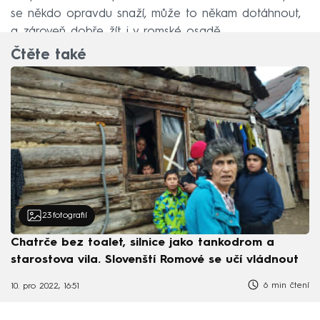
se někdo opravdu snaží, může to někam dotáhnout,
a zároveň dobře žít i v romské osadě.
Čtěte také
23
fotografií
Chatrče bez toalet, silnice jako tankodrom a
starostova vila. Slovenští Romové se učí vládnout
6 min čtení
10. pro 2022, 16:51