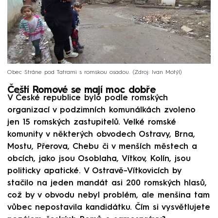
Obec Stráne pod Tatrami s romskou osadou.
Zdroj: Ivan Motýl
Čeští Romové se mají moc dobře
V České republice bylo podle romských
organizací v podzimních komunálkách zvoleno
jen 15 romských zastupitelů. Velké romské
komunity v některých obvodech Ostravy, Brna,
Mostu, Přerova, Chebu či v menších městech a
obcích, jako jsou Osoblaha, Vítkov, Kolín, jsou
politicky apatické. V Ostravě-Vítkovicích by
stačilo na jeden mandát asi 200 romských hlasů,
což by v obvodu nebyl problém, ale menšina tam
vůbec nepostavila kandidátku. Čím si vysvětlujete