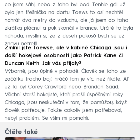
co jsem sáhl, nebo z toho byl bod. Tenhle gól už
byla jen třešnička na dortu. Toews to asi nechtěl
nahrát dva metry do vzduchu, ale já jsem do toho
zkrátka plácnul a puk skončil v brance. Určitě to byla
náhoda, myslím si, že z deseti pokusů bych se už
znovu netrefil.
Zmínil jste Toewse, ale v kabině Chicaga jsou i
další hokejové osobnosti jako Patrick Kane či
Duncan Keith. Jak vás přijaly?
Výborně, jsou úplně v pohodě. Člověk se toho ze
začátku trochu bojí, hráčů tam je víc, než říkáte. Ať
už to byl Corey Crawford nebo Brandon Saad.
Všichni starší hokejisté, kteří prošli úspěšnými roky
Chicaga, jsou neskuteční v tom, že pomůžou, když
člověk potřebuje. Takže cokoliv jsem potřeboval,
nebyl problém. Se vším mi pomohli.
Čtěte také