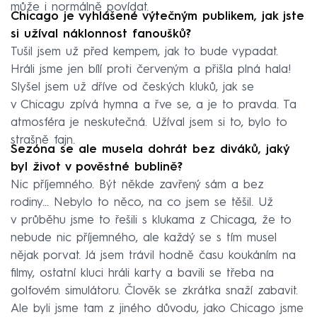
může i normálně povídat.
Chicago je vyhlášené výtečným publikem, jak jste
si užíval náklonnost fanoušků?
Tušil jsem už před kempem, jak to bude vypadat.
Hráli jsme jen bílí proti červeným a přišla plná hala!
Slyšel jsem už dříve od českých kluků, jak se
v Chicagu zpívá hymna a řve se, a je to pravda. Ta
atmosféra je neskutečná. Užíval jsem si to, bylo to
strašně fajn.
Sezóna se ale musela dohrát bez diváků, jaký
byl život v pověstné bublině?
Nic příjemného. Být někde zavřený sám a bez
rodiny… Nebylo to něco, na co jsem se těšil. Už
v průběhu jsme to řešili s klukama z Chicaga, že to
nebude nic příjemného, ale každý se s tím musel
nějak porvat. Já jsem trávil hodně času koukáním na
filmy, ostatní kluci hráli karty a bavili se třeba na
golfovém simulátoru. Člověk se zkrátka snaží zabavit.
Ale byli jsme tam z jiného důvodu, jako Chicago jsme