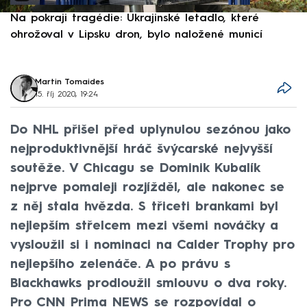
Na pokraji tragédie: Ukrajinské letadlo, které
P
ohrožoval v Lipsku dron, bylo naložené municí
e
Martin Tomaides
15. říj 2020, 19:24
Do NHL přišel před uplynulou sezónou jako
nejproduktivnější hráč švýcarské nejvyšší
soutěže. V Chicagu se Dominik Kubalík
nejprve pomaleji rozjížděl, ale nakonec se
z něj stala hvězda. S třiceti brankami byl
nejlepším střelcem mezi všemi nováčky a
vysloužil si i nominaci na Calder Trophy pro
nejlepšího zelenáče. A po právu s
Blackhawks prodloužil smlouvu o dva roky.
Pro CNN Prima NEWS se rozpovídal o