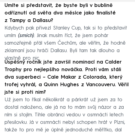
Umíte si představit, že byste byli v bublině
odříznutí od světa dva měsíce jako finalisté
z Tampy a Dallasu?
Kdybych pak přivezl Stanley Cup, tak si to představit
umím
(smích)
. Jinak musím říct, že jsem pohár
samozřejmě přál všem Čechům, ale věřím, že hodně
zklamaní jsou hráči Dallasu. Byli tam tak dlouho a
vlastně pro nic.
Úspěšný ročník jste završil nominací na Calder
Trophy pro nejlepšího nováčka. Proti vám stáli
dva superbeci – Cale Makar z Colorada, který
trofej vyhrál, a Quinn Hughes z Vancouveru. Věřil
jste si proti nim?
Už jsem to říkal několikrát a párkrát už jsem za to
dostal naloženo, ale já na to mám svůj názor a za
ním si stojím. Tihle obránci vedou v osmnácti letech
přesilovku. Já v osmnácti nebyl schopen hrát v Plzni,
takže to pro mě je úplně jednoduché měřítko, dal