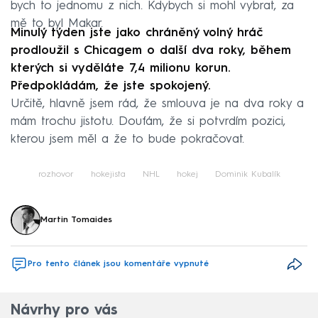
bych to jednomu z nich. Kdybych si mohl vybrat, za
mě to byl Makar.
Minulý týden jste jako chráněný volný hráč
prodloužil s Chicagem o další dva roky, během
kterých si vyděláte 7,4 milionu korun.
Předpokládám, že jste spokojený.
Určitě, hlavně jsem rád, že smlouva je na dva roky a
mám trochu jistotu. Doufám, že si potvrdím pozici,
kterou jsem měl a že to bude pokračovat.
rozhovor
hokejista
NHL
hokej
Dominik Kubalík
Martin Tomaides
Pro tento článek jsou komentáře vypnuté
Návrhy pro vás