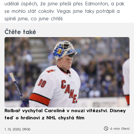
udělali úspěch, že jsme přešli přes Edmonton, a pak
se mohlo stát cokoliv. Vegas jsme taky potrápili a
splnili jsme, co jsme chtěli.
Čtěte také
Rolbař vychytal Carolině v nouzi vítězství. Disney
teď o hrdinovi z NHL chystá film
6 min čtení
1. říj 2020, 09:06