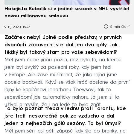
Hokejista Kubalík si v jediné sezoně v NHL vystřílel
novou milionovou smlouvu
6 min čtení
9. říj 2020, 18:43
Začátek nebyl úplně podle představ, v prvních
dvanácti zápasech jste dal jen dva góly. Jak
těžký byl takový start pro vaše sebevědomí?
Měl jsem úplně jinou pozici, než byla ta, na kterou
jsem byl zvyklý za poslední roky, kdy jsem hrál
v Evropě. Ale zase musím říct, že jako lajna jsme
docela bodovali. Když se však hráč dostane do první
lajny ke kapitánovi Jonathanu Toewsovi, tak to
sebevědomí jde automaticky nahoru. Já jsem si to
užíval a myslím, že i na ledě to bylo znát.
To bylo poznat třeba v lednu proti Torontu, kde
jste trefil neskutečně puk ze vzduchu a dal
jeden z nejhezčích gólů sezóny. To byl úmysl?
Měl jsem sérii asi pěti zápasů, kdy šlo do branky, na