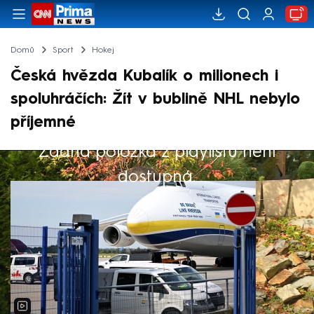
Domů
Sport
Hokej
Česká hvězda Kubalík o milionech i
spoluhráčích: Žít v bublině NHL nebylo
příjemné
Žádná položka z playlistu není
Výběr redakce
dostupná.