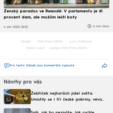
Ženský paradox ve Rwandě: V parlamentu je 61
procent dam, ale mužům leští boty
6 min čtení
6. pro 2020, 06:32
Google
CNN Prima NEWS
Lucie Hrdličková
Ústavní soud
pořady CNN Prima NEWS
Pro tento článek jsou komentáře vypnuté
Návrhy pro vás
Žebříček nejhorších jídel světa.
Umístily se i tři české pokrmy, vévodí
skandinávská kuchyně
Sníh, jak ho neznáte: Jak rychle