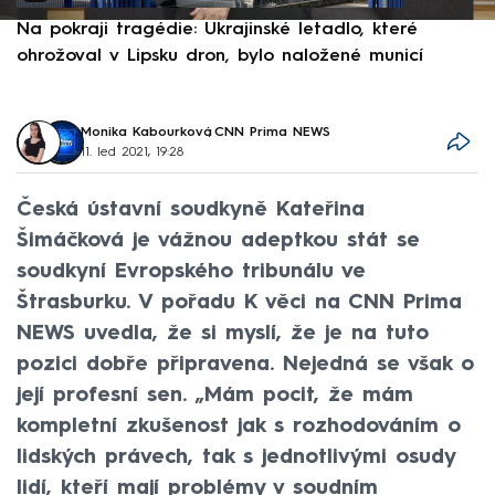
Na pokraji tragédie: Ukrajinské letadlo, které
P
ohrožoval v Lipsku dron, bylo naložené municí
e
Monika Kabourková
,
CNN Prima NEWS
11. led 2021, 19:28
Česká ústavní soudkyně Kateřina
Šimáčková je vážnou adeptkou stát se
soudkyní Evropského tribunálu ve
Štrasburku. V pořadu K věci na CNN Prima
NEWS uvedla, že si myslí, že je na tuto
pozici dobře připravena. Nejedná se však o
její profesní sen. „Mám pocit, že mám
kompletní zkušenost jak s rozhodováním o
lidských právech, tak s jednotlivými osudy
lidí, kteří mají problémy v soudním