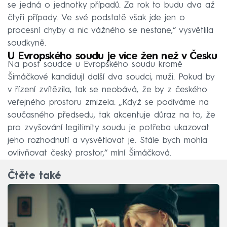
se jedná o jednotky případů. Za rok to budu dva až
čtyři případy. Ve své podstatě však jde jen o
procesní chyby a nic vážného se nestane,“ vysvětlila
soudkyně.
U Evropského soudu je více žen než v Česku
Na post soudce u Evropského soudu kromě
Šimáčkové kandidují další dva soudci, muži. Pokud by
v řízení zvítězila, tak se neobává, že by z českého
veřejného prostoru zmizela. „Když se podíváme na
současného předsedu, tak akcentuje důraz na to, že
pro zvyšování legitimity soudu je potřeba ukazovat
jeho rozhodnutí a vysvětlovat je. Stále bych mohla
ovlivňovat český prostor,“ míní Šimáčková.
Čtěte také