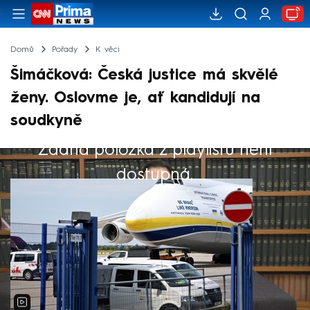
Domů
Pořady
K věci
Šimáčková: Česká justice má skvělé
ženy. Oslovme je, ať kandidují na
soudkyně
Žádná položka z playlistu není
Výběr redakce
dostupná.