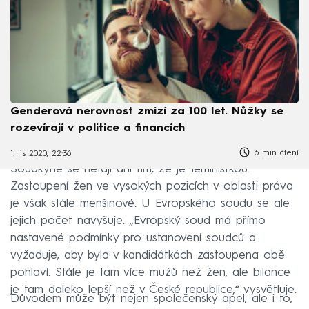
Genderová nerovnost zmizí za 100 let. Nůžky se
rozevírají v politice a financích
6 min čtení
1. lis 2020, 22:36
Soudkyně se netají ani tím, že je feministkou.
Zastoupení žen ve vysokých pozicích v oblasti práva
je však stále menšinové. U Evropského soudu se ale
jejich počet navyšuje. „Evropský soud má přímo
nastavené podmínky pro ustanovení soudců a
vyžaduje, aby byla v kandidátkách zastoupena obě
pohlaví. Stále je tam více mužů než žen, ale bilance
je tam daleko lepší než v České republice,“ vysvětluje.
Důvodem může být nejen společenský apel, ale i to,