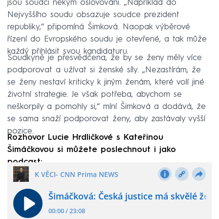
jsou soudci někým oslovováni. „Například do
Nejvyššího soudu obsazuje soudce prezident
republiky,“ připomíná Šimková. Naopak výběrové
řízení do Evropského soudu je otevřené, a tak může
každý přihlásit svou kandidaturu.
Soudkyně je přesvědčena, že by se ženy měly více
podporovat a užívat si ženské síly. „Nezastírám, že
se ženy nestaví kriticky k jiným ženám, které volí jiné
životní strategie. Je však potřeba, abychom se
neškorpily a pomohly si,“ míní Šimková a dodává, že
se sama snaží podporovat ženy, aby zastávaly vyšší
pozice.
Rozhovor Lucie Hrdličkové s Kateřinou
Šimáčkovou si můžete poslechnout i jako
podcast: