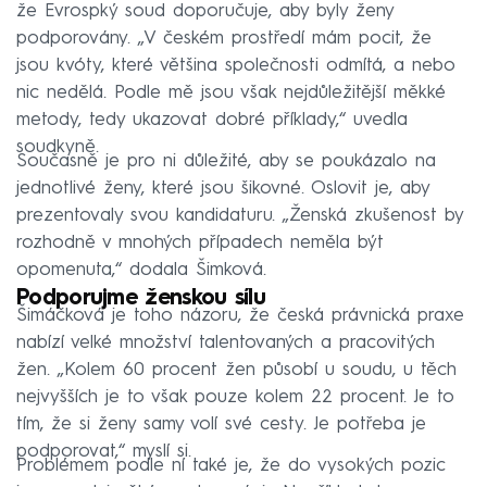
že Evrospký soud doporučuje, aby byly ženy
podporovány. „V českém prostředí mám pocit, že
jsou kvóty, které většina společnosti odmítá, a nebo
nic nedělá. Podle mě jsou však nejdůležitější měkké
metody, tedy ukazovat dobré příklady,“ uvedla
soudkyně.
Současně je pro ni důležité, aby se poukázalo na
jednotlivé ženy, které jsou šikovné. Oslovit je, aby
prezentovaly svou kandidaturu. „Ženská zkušenost by
rozhodně v mnohých případech neměla být
opomenuta,“ dodala Šimková.
Podporujme ženskou sílu
Šimáčková je toho názoru, že česká právnická praxe
nabízí velké množství talentovaných a pracovitých
žen. „Kolem 60 procent žen působí u soudu, u těch
nejvyšších je to však pouze kolem 22 procent. Je to
tím, že si ženy samy volí své cesty. Je potřeba je
podporovat,“ myslí si.
Problémem podle ní také je, že do vysokých pozic