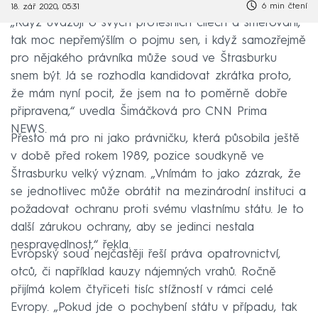
6 min čtení
18. zář 2020, 05:31
„Když uvažuji o svých profesních cílech a směřování,
tak moc nepřemýšlím o pojmu sen, i když samozřejmě
pro nějakého právníka může soud ve Štrasburku
snem být. Já se rozhodla kandidovat zkrátka proto,
že mám nyní pocit, že jsem na to poměrně dobře
připravena,“ uvedla Šimáčková pro CNN Prima
NEWS.
Přesto má pro ni jako právničku, která působila ještě
v době před rokem 1989, pozice soudkyně ve
Štrasburku velký význam. „Vnímám to jako zázrak, že
se jednotlivec může obrátit na mezinárodní instituci a
požadovat ochranu proti svému vlastnímu státu. Je to
další zárukou ochrany, aby se jedinci nestala
nespravedlnost,“ řekla.
Evropský soud nejčastěji řeší práva opatrovnictví,
otců, či například kauzy nájemných vrahů. Ročně
přijímá kolem čtyřiceti tisíc stížností v rámci celé
Evropy. „Pokud jde o pochybení státu v případu, tak