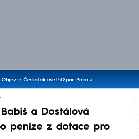
í
Objevte Česko
Jak ušetřit
Sport
Počasí
a
 Babiš a Dostálová
 o peníze z dotace pro