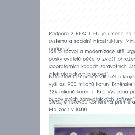
Podpora z REACT-EU je určena na ob
systému a sociální infrastruktury. Mini
podpory.
Jde o rozvoj a modernizace sítě urge
poskytovatelů péče o zvlášť ohrože
laboratorních kapacit zdravotních ús
infektologických pracovišť.
Například nemocnice Zlínského kra
výši asi 900 milionů korun. Brněnsk
324 milionů korun a Kraj Vysočina př
budov svých zdravotnických zařízení z
Sledujte tiskovou konferenci premiér
Má začít v 10:00.