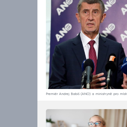
Premiér Andrej Babiš (ANO) a ministryně pro míst