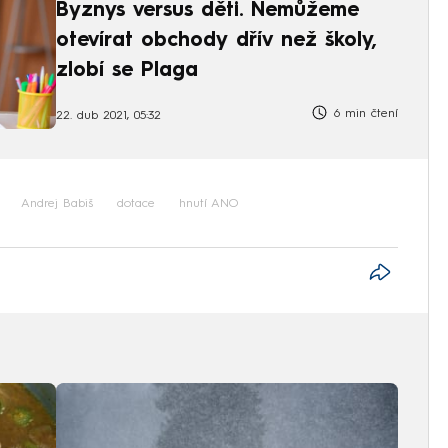
Byznys versus děti. Nemůžeme
otevírat obchody dřív než školy,
zlobí se Plaga
6 min čtení
22. dub 2021, 05:32
Andrej Babiš
dotace
hnutí ANO