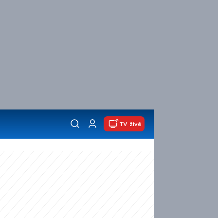
TV živě