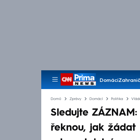
Domácí
Zahranič
Pořady
Domů
Zprávy
Domácí
Politika
Vlád
Sledujte ZÁZNAM:
řeknou, jak žádat