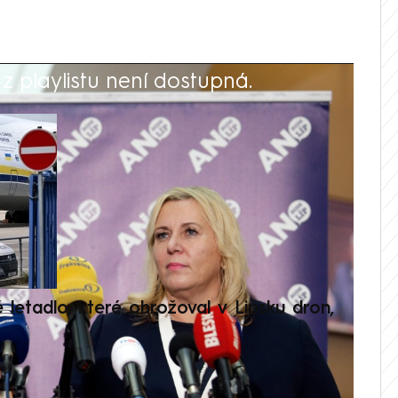
 playlistu není dostupná.
V
é letadlo, které ohrožoval v Lipsku dron,
Přilá
polit