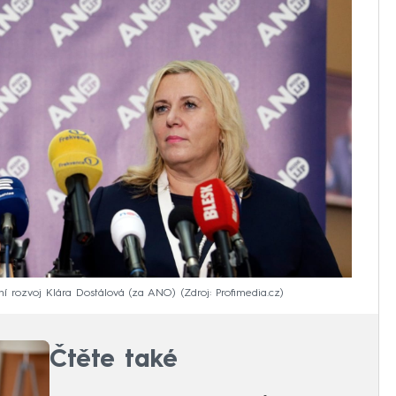
ní rozvoj Klára Dostálová (za ANO)
Zdroj: Profimedia.cz
Čtěte také