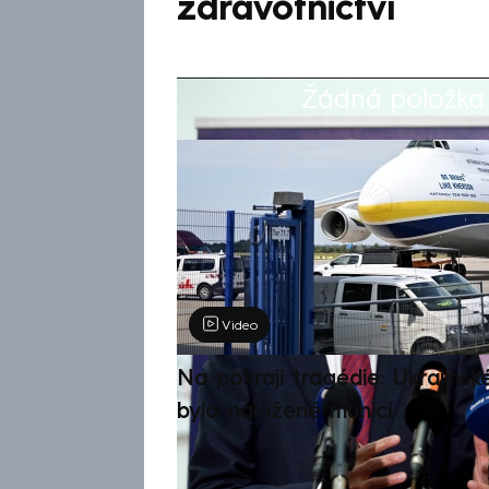
zdravotnictví
Žádná položka z
Výběr redakce
Video
Na pokraji tragédie: Ukrajinsk
bylo naložené municí