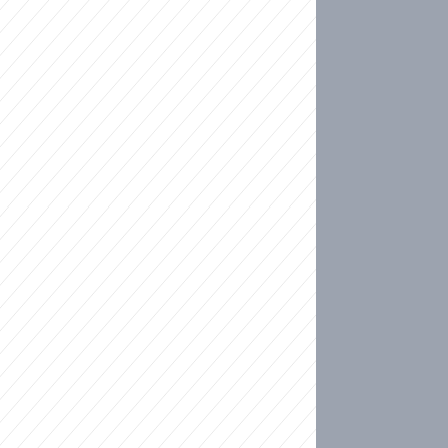
ideo
kat migranty do Česka? Sami by odešli, tvrdí exp
ické sebevraždě