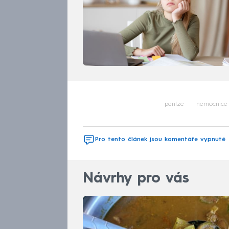
peníze
nemocnice
Pro tento článek jsou komentáře vypnuté
Návrhy pro vás