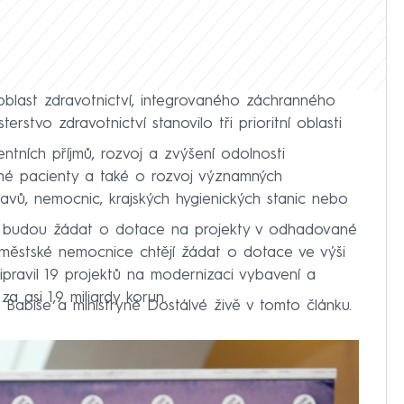
last zdravotnictví, integrovaného záchranného
sterstvo zdravotnictví stanovilo tři prioritní oblasti
ntních příjmů, rozvoj a zvýšení odolnosti
né pacienty a také o rozvoj významných
tavů, nemocnic, krajských hygienických stanic nebo
je budou žádat o dotace na projekty v odhadované
é městské nemocnice chtějí žádat o dotace ve výši
ipravil 19 projektů na modernizaci vybavení a
a asi 1,9 miliardy korun.
a Babiše a ministryně Dostálvé živě v tomto článku.