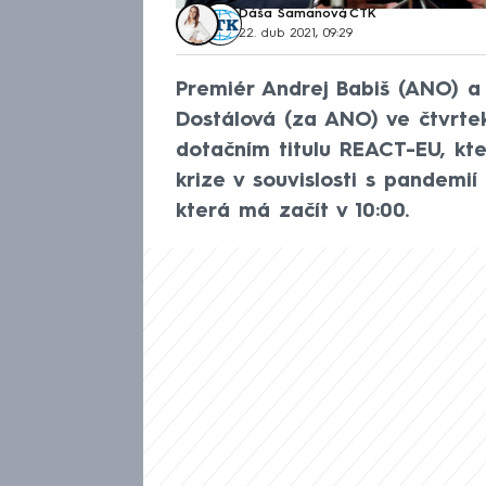
Dáša Šamanová
,
ČTK
22. dub 2021, 09:29
Premiér Andrej Babiš (ANO) a 
Dostálová (za ANO) ve čtvrte
dotačním titulu REACT-EU, kt
krize v souvislosti s pandemií
která má začít v 10:00.