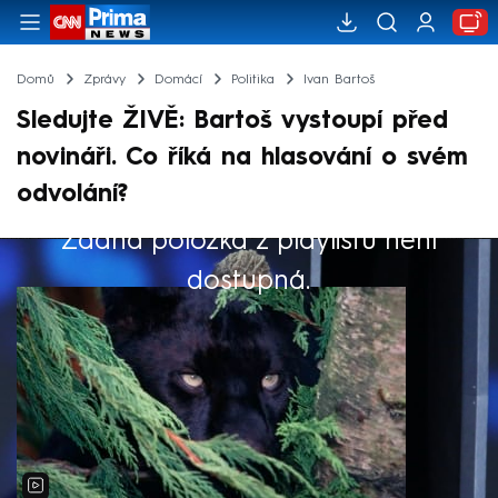
Domů
Zprávy
Domácí
Politika
Ivan Bartoš
Sledujte ŽIVĚ: Bartoš vystoupí před
novináři. Co říká na hlasování o svém
odvolání?
Žádná položka z playlistu není
Výběr redakce
dostupná.