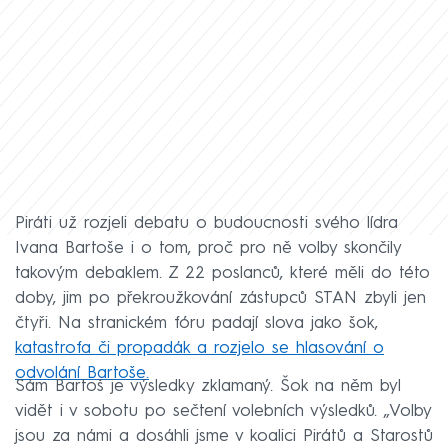
Piráti už rozjeli debatu o budoucnosti svého lídra
Ivana Bartoše i o tom, proč pro ně volby skončily
takovým debaklem. Z 22 poslanců, které měli do této
doby, jim po překroužkování zástupců STAN zbyli jen
čtyři. Na stranickém fóru padají slova jako šok,
katastrofa či propadák a rozjelo se hlasování o
odvolání Bartoše.
Sám Bartoš je výsledky zklamaný. Šok na něm byl
vidět i v sobotu po sečtení volebních výsledků. „Volby
jsou za námi a dosáhli jsme v koalici Pirátů a Starostů