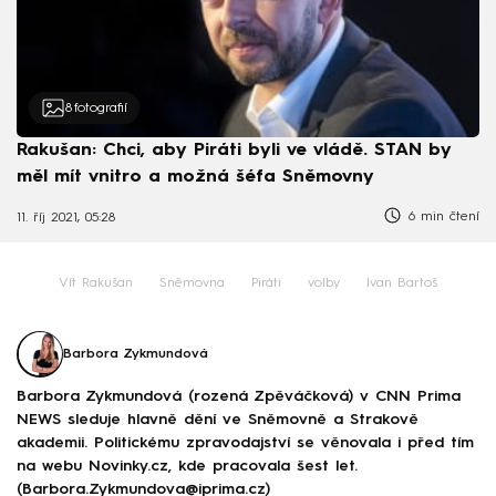
8
fotografií
Rakušan: Chci, aby Piráti byli ve vládě. STAN by
měl mít vnitro a možná šéfa Sněmovny
6 min čtení
11. říj 2021, 05:28
Vít Rakušan
Sněmovna
Piráti
volby
Ivan Bartoš
Barbora Zykmundová
Barbora Zykmundová (rozená Zpěváčková) v CNN Prima
NEWS sleduje hlavně dění ve Sněmovně a Strakově
akademii. Politickému zpravodajství se věnovala i před tím
na webu Novinky.cz, kde pracovala šest let.
(Barbora.Zykmundova@iprima.cz)