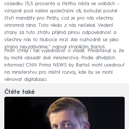
výsledku 15,5 procenta a třetího místa ve volbách –
výrazně pod našimi společnými cíli, bohužel pouhé
čtyři mandáty pro Piráty, což je pro nás všechny
ohromná rána. Toto nikdo z nás nečekal. Vedení
strany za tuto ztrátu přijímá plnou odpovědnost a
všechny nás to hluboce mrzí. Ale rozhodně se jako
strana nevzdáváme,“ napsal straníkům Bartoš.
Piráti chtějí i tak vyjednávat o vládě. Představují si, že
by mohli obsadit dvě ministerstva. Podle dřívějších
informací CNN Prima NEWS by Bartoš mohl usednout
na ministerstvu pro místní rozvoj, kde by se mohl
věnovat digitalizaci.
Čtěte také