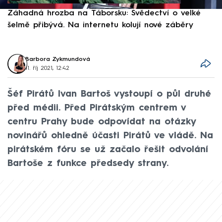
Záhadná hrozba na Táborsku: Svědectví o velké
S
šelmě přibývá. Na internetu kolují nové záběry
d
Barbora Zykmundová
11. říj 2021, 12:42
Šéf Pirátů Ivan Bartoš vystoupí o půl druhé
před médii. Před Pirátským centrem v
centru Prahy bude odpovídat na otázky
novinářů ohledně účasti Pirátů ve vládě. Na
pirátském fóru se už začalo řešit odvolání
Bartoše z funkce předsedy strany.