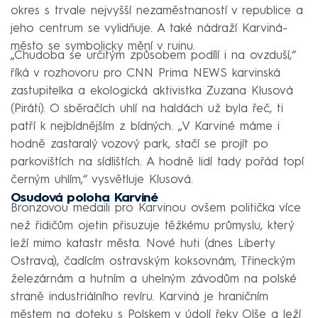
okres s trvale nejvyšší nezaměstnaností v republice a
jeho centrum se vylidňuje. A také nádraží Karviná-
město se symbolicky mění v ruinu.
„Chudoba se určitým způsobem podílí i na ovzduší,“
říká v rozhovoru pro CNN Prima NEWS karvinská
zastupitelka a ekologická aktivistka Zuzana Klusová
(Piráti). O sběračích uhlí na haldách už byla řeč, ti
patří k nejbídnějším z bídných. „V Karviné máme i
hodně zastaralý vozový park, stačí se projít po
parkovištích na sídlištích. A hodně lidí tady pořád topí
černým uhlím,“ vysvětluje Klusová.
Osudová poloha Karviné
Bronzovou medaili pro Karvinou ovšem politička více
než řidičům ojetin přisuzuje těžkému průmyslu, který
leží mimo katastr města. Nové huti (dnes Liberty
Ostrava), čadícím ostravským koksovnám, Třineckým
železárnám a hutním a uhelným závodům na polské
straně industriálního revíru. Karviná je hraničním
městem na doteku s Polskem v údolí řeky Olše a leží