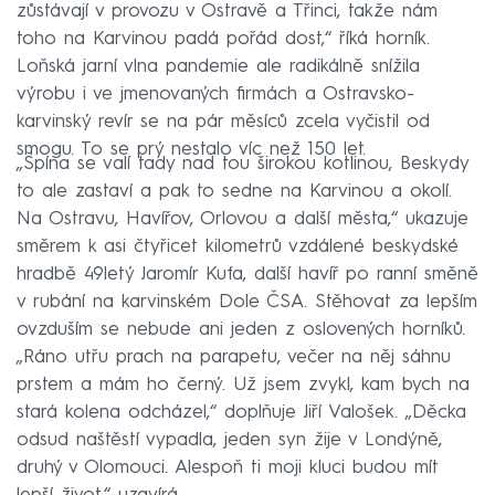
zůstávají v provozu v Ostravě a Třinci, takže nám
toho na Karvinou padá pořád dost,“ říká horník.
Loňská jarní vlna pandemie ale radikálně snížila
výrobu i ve jmenovaných firmách a Ostravsko-
karvinský revír se na pár měsíců zcela vyčistil od
smogu. To se prý nestalo víc než 150 let.
„Špína se valí tady nad tou širokou kotlinou, Beskydy
to ale zastaví a pak to sedne na Karvinou a okolí.
Na Ostravu, Havířov, Orlovou a další města,“ ukazuje
směrem k asi čtyřicet kilometrů vzdálené beskydské
hradbě 49letý Jaromír Kufa, další havíř po ranní směně
v rubání na karvinském Dole ČSA. Stěhovat za lepším
ovzduším se nebude ani jeden z oslovených horníků.
„Ráno utřu prach na parapetu, večer na něj sáhnu
prstem a mám ho černý. Už jsem zvykl, kam bych na
stará kolena odcházel,“ doplňuje Jiří Valošek. „Děcka
odsud naštěstí vypadla, jeden syn žije v Londýně,
druhý v Olomouci. Alespoň ti moji kluci budou mít