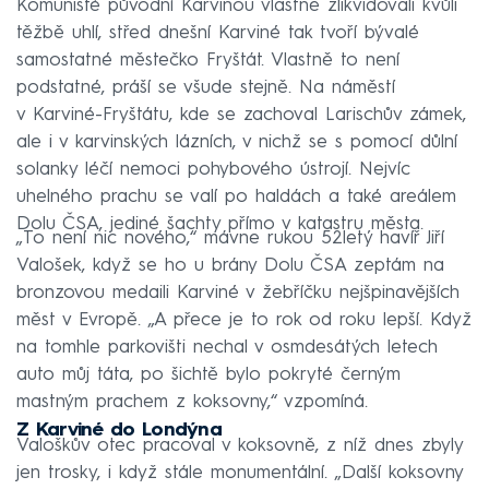
Komunisté původní Karvinou vlastně zlikvidovali kvůli
těžbě uhlí, střed dnešní Karviné tak tvoří bývalé
samostatné městečko Fryštát. Vlastně to není
podstatné, práší se všude stejně. Na náměstí
v Karviné-Fryštátu, kde se zachoval Larischův zámek,
ale i v karvinských lázních, v nichž se s pomocí důlní
solanky léčí nemoci pohybového ústrojí. Nejvíc
uhelného prachu se valí po haldách a také areálem
Dolu ČSA, jediné šachty přímo v katastru města.
„To není nic nového,“ mávne rukou 52letý havíř Jiří
Valošek, když se ho u brány Dolu ČSA zeptám na
bronzovou medaili Karviné v žebříčku nejšpinavějších
měst v Evropě. „A přece je to rok od roku lepší. Když
na tomhle parkovišti nechal v osmdesátých letech
auto můj táta, po šichtě bylo pokryté černým
mastným prachem z koksovny,“ vzpomíná.
Z Karviné do Londýna
Valoškův otec pracoval v koksovně, z níž dnes zbyly
jen trosky, i když stále monumentální. „Další koksovny