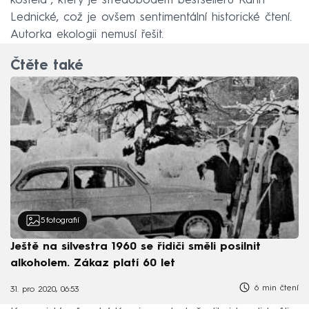
kostela“, který je středobodem bestsellerů Karin
Lednické, což je ovšem sentimentální historické čtení.
Autorka ekologii nemusí řešit.
Čtěte také
5
fotografií
Ještě na silvestra 1960 se řidiči směli posilnit
alkoholem. Zákaz platí 60 let
6 min čtení
31. pro 2020, 06:53