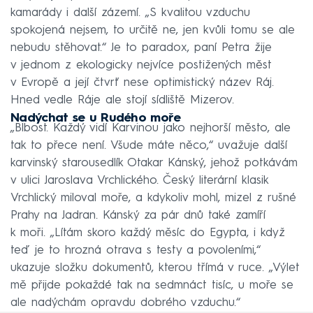
kamarády i další zázemí. „S kvalitou vzduchu
spokojená nejsem, to určitě ne, jen kvůli tomu se ale
nebudu stěhovat.“ Je to paradox, paní Petra žije
v jednom z ekologicky nejvíce postižených měst
v Evropě a její čtvrť nese optimistický název Ráj.
Hned vedle Ráje ale stojí sídliště Mizerov.
Nadýchat se u Rudého moře
„Blbost. Každý vidí Karvinou jako nejhorší město, ale
tak to přece není. Všude máte něco,“ uvažuje další
karvinský starousedlík Otakar Kánský, jehož potkávám
v ulici Jaroslava Vrchlického. Český literární klasik
Vrchlický miloval moře, a kdykoliv mohl, mizel z rušné
Prahy na Jadran. Kánský za pár dnů také zamíří
k moři. „Lítám skoro každý měsíc do Egypta, i když
teď je to hrozná otrava s testy a povoleními,“
ukazuje složku dokumentů, kterou třímá v ruce. „Výlet
mě přijde pokaždé tak na sedmnáct tisíc, u moře se
ale nadýchám opravdu dobrého vzduchu.“