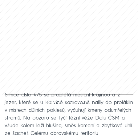
Silnice číslo 475 se proplétá měsíční krajinou a z
Failed to fetch
jezer, které se u Karviné samovolně nalily do proláklin
v místech důlních poklesů, vyčuhují kmeny odumřelých
stromů. Na obzoru se tyčí těžní věže Dolu ČSM a
všude kolem leží hlušina, směs kamení a zbytkové uhlí
ze šachet. Celému obrovskému teritoriu