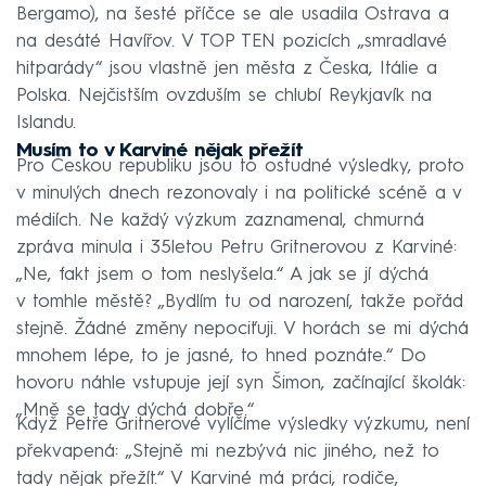
Bergamo), na šesté příčce se ale usadila Ostrava a
na desáté Havířov. V TOP TEN pozicích „smradlavé
hitparády“ jsou vlastně jen města z Česka, Itálie a
Polska. Nejčistším ovzduším se chlubí Reykjavík na
Islandu.
Musím to v Karviné nějak přežít
Pro Českou republiku jsou to ostudné výsledky, proto
v minulých dnech rezonovaly i na politické scéně a v
médiích. Ne každý výzkum zaznamenal, chmurná
zpráva minula i 35letou Petru Gritnerovou z Karviné:
„Ne, fakt jsem o tom neslyšela.“ A jak se jí dýchá
v tomhle městě? „Bydlím tu od narození, takže pořád
stejně. Žádné změny nepociťuji. V horách se mi dýchá
mnohem lépe, to je jasné, to hned poznáte.“ Do
hovoru náhle vstupuje její syn Šimon, začínající školák:
„Mně se tady dýchá dobře.“
Když Petře Gritnerové vylíčíme výsledky výzkumu, není
překvapená: „Stejně mi nezbývá nic jiného, než to
tady nějak přežít.“ V Karviné má práci, rodiče,