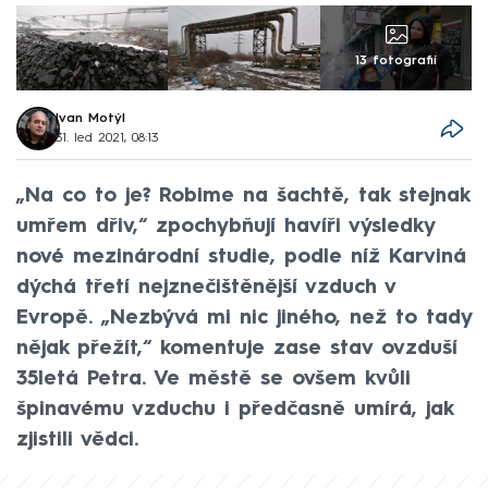
13 fotografií
Ivan Motýl
31. led 2021, 08:13
„Na co to je? Robime na šachtě, tak stejnak
umřem dřiv,“ zpochybňují havíři výsledky
nové mezinárodní studie, podle níž Karviná
dýchá třetí nejznečištěnější vzduch v
Evropě. „Nezbývá mi nic jiného, než to tady
nějak přežít,“ komentuje zase stav ovzduší
35letá Petra. Ve městě se ovšem kvůli
špinavému vzduchu i předčasně umírá, jak
zjistili vědci.