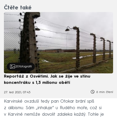
Čtěte také
20
fotografií
Reportáž z Osvětimi. Jak se žije ve stínu
koncentráku s 1,3 milionu obětí
6 min čtení
27. led 2021, 07:45
Karvinské ovzduší tedy pan Otokar brání spíš
z alibismu. Sám „inhaluje“ u Rudého moře, což si
v Karviné nemůže dovolit zdaleka každý. Tohle je