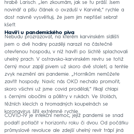
hrabě Larisch. „Jen zkoumám, jak se tu práší. Jsem
novinář a píšu článek o ovzduší v Karviné,“ rychle a
dost naivně vysvětluji, že jsem jim nepřišel sebrat
kšeft.
Havíři u pandemického piva
Nebudu prozrazovat, na kterém karvinském sídlišti
jsem o dvě hodiny později narazil na částečně
otevřenou hospodu, v níž havíři po šichtě splachovali
uhelný prach. V ostravsko-karvinském revíru se totiž
černý mour zapíjí pivem už skoro dvě století, a tenhle
zvyk nezmění ani pandemie. „Horníkům nemůžete
zavřít hospody. Navíc nás OKD nechalo promořit,
skoro všichni už jsme covid prodělali,“ říkají chlapi
s černými obočími a půllitry v rukách. Ve štolách,
těžních klecích a hromadných koupelnách se
koronavirus šířil extrémně rychle.
COVID-19 je infekční nemoc, jejíž pandemii se snad
podaří potlačit v horizontu roku či dvou. Od počátku
průmyslové revoluce ale zdejší uhelný revír trápí jiná