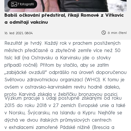
7
fotografií
Babiš očkování předstíral, říkají Romové z Vítkovic
a odmítají vakcínu
6 min čtení
16. led 2021, 08:04
Rezultát je tvrdý. Každý rok v prachem postižených
městech předčasně a zbytečně zemře více než 50
tisíc lidí (na Ostravsku a Karvinsku jde o stovky
případů ročně). Přitom by stačilo, aby se zatím
„zabijácké ovzduší“ odprášilo na úroveň doporučenou
Světovou zdravotnickou organizací (WHO). K tomu je
ovšem v ostravsko-karvinském revíru hodně daleko,
proto Karviná získala v žebříčku bronzovou pozici.
Výzkum pracuje s údaji postupně získanými od roku
2015 do roku 2018 v 27 zemích Evropské unie a také
v Norsku, Švýcarsku, na Islandu a Kypru. Nejhůře se
dýchá ve dvou italských průmyslových centrech
v exhalacemi zamořené Pádské nížině (Brescia a