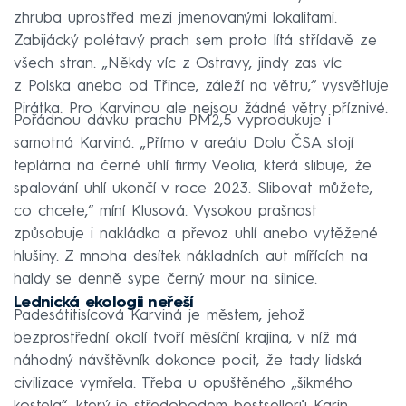
zhruba uprostřed mezi jmenovanými lokalitami.
Zabijácký polétavý prach sem proto lítá střídavě ze
všech stran. „Někdy víc z Ostravy, jindy zas víc
z Polska anebo od Třince, záleží na větru,“ vysvětluje
Pirátka. Pro Karvinou ale nejsou žádné větry příznivé.
Pořádnou dávku prachu PM2,5 vyprodukuje i
samotná Karviná. „Přímo v areálu Dolu ČSA stojí
teplárna na černé uhlí firmy Veolia, která slibuje, že
spalování uhlí ukončí v roce 2023. Slibovat můžete,
co chcete,“ míní Klusová. Vysokou prašnost
způsobuje i nakládka a převoz uhlí anebo vytěžené
hlušiny. Z mnoha desítek nákladních aut mířících na
haldy se denně sype černý mour na silnice.
Lednická ekologii neřeší
Padesátitisícová Karviná je městem, jehož
bezprostřední okolí tvoří měsíční krajina, v níž má
náhodný návštěvník dokonce pocit, že tady lidská
civilizace vymřela. Třeba u opuštěného „šikmého