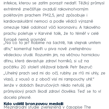
infekce, kterou se zatím porazit nedaří. Těžký průmysl
extrémně znečišťuje ovzduší rakovinotvorným
polétavým prachem PM2,5, jenž způsobuje i
kardiovaskulární nemoci a podle vědců výrazně
omezuje také odolnost vůči koronaviru. A takového
prachu poletuje v Karviné tolik, že to téměř v celé
Evropě nemá srovnání.
„Na co to je? Robime na šachtě, tak stejnak umřem
dřiv,“ komentují havíři u piva nově zveřejněnou
vědeckou studii. Rozumím jim, na věčnou hornickou
dřinu, která devastuje zdraví horníků, si už na
počátku 20. století stěžoval básník Petr Bezruč:
„Uhelný prach sed mi do očí, rubíny ze rtů mi uhly, ze
vlasů, z vousů a z obočí visí mi rampouchy uhlí.“
Jenže v dobách Bezručových nikdo netušil, jak
průmyslový prach škodí zdraví člověka. Teď se to ví
docela přesně.
Kdo udělil bronzovou medaili
Mezinárodní studie zveřejněná v časopise The