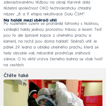
zdevastovanému těžbou na okraji Karviné dala
těžební společnost OKD technokraticky chladný
název: „8. a 9. etapa rekultivace Dolu ČSM“.
Na haldě mezi sběrači uhlí
Po rozlehlém území se prohánějí tatrovky s hlušinou,
vznikající haldy jednou prorostou trávou a lesem. Teď
jsou to ale špinavé kopce z uhelného prachu a
kamení, na nichž jsou doma haldaři. Sběrači uhlí. Je
pátek 29. ledna a oblaka uhelného prachu, která se
tady obvykle valí, milosrdně provlhčuje sněhová
vánice. O to větší vrstva černého bahna se však tvoří
na cestách.
Čtěte také