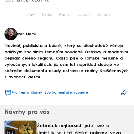
lepší život,“ uzavírá.
zdraví
Polsko
Evropa
vzduch
Ostrava
Ivan Motýl
Novinář, publicista a básník, který se dlouhodobě věnuje
palčivým sociálním tématům soudobé Ostravy a moderním
dějinám celého regionu. Často píše o romské menšině a
vyloučených lokalitách, již osm let například sleduje ve
sběrném dokumentu osudy ostravské rodiny Kroščenových
s dvanácti dětmi.
Pro tento článek jsou komentáře vypnuté
Návrhy pro vás
Žebříček nejhorších jídel světa.
Umístily se i tři české pokrmy, vévodí