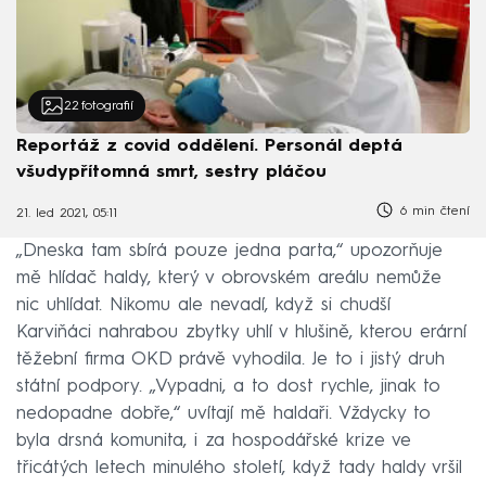
22
fotografií
Reportáž z covid oddělení. Personál deptá
všudypřítomná smrt, sestry pláčou
6 min čtení
21. led 2021, 05:11
„Dneska tam sbírá pouze jedna parta,“ upozorňuje
mě hlídač haldy, který v obrovském areálu nemůže
nic uhlídat. Nikomu ale nevadí, když si chudší
Karviňáci nahrabou zbytky uhlí v hlušině, kterou erární
těžební firma OKD právě vyhodila. Je to i jistý druh
státní podpory. „Vypadni, a to dost rychle, jinak to
nedopadne dobře,“ uvítají mě haldaři. Vždycky to
byla drsná komunita, i za hospodářské krize ve
třicátých letech minulého století, když tady haldy vršil