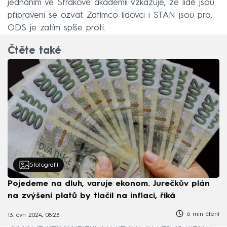
jednáním ve Strakově akademii vzkazuje, že lidé jsou
připraveni se ozvat. Zatímco lidovci i STAN jsou pro,
ODS je zatím spíše proti.
Čtěte také
5
fotografií
Pojedeme na dluh, varuje ekonom. Jurečkův plán
na zvýšení platů by tlačil na inflaci, říká
6 min čtení
13. čvn 2024, 08:23
„Vláda je nekompetentní a nebyla za několik měsíců