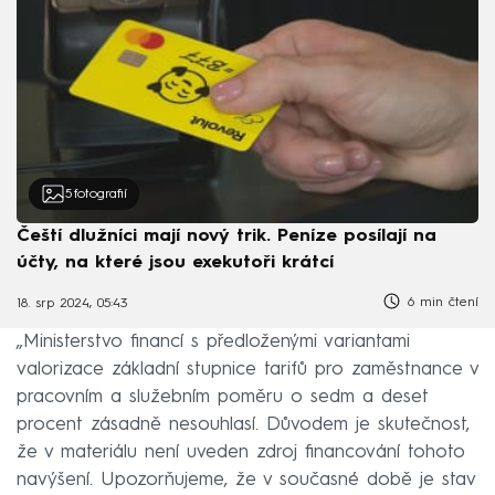
5
fotografií
Čeští dlužníci mají nový trik. Peníze posílají na
účty, na které jsou exekutoři krátcí
6 min čtení
18. srp 2024, 05:43
„Ministerstvo financí s předloženými variantami
valorizace základní stupnice tarifů pro zaměstnance v
pracovním a služebním poměru o sedm a deset
procent zásadně nesouhlasí. Důvodem je skutečnost,
že v materiálu není uveden zdroj financování tohoto
navýšení. Upozorňujeme, že v současné době je stav