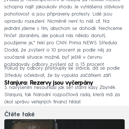
schopna najít jakoukoliv shodu. Je vyhlášena stávková
pohotovost a jsou připraveny protesty. Lidé jsou
opravdu rozezlení. Nicméně není to náš cíl. Na
jednání jdeme s tím, abychom se dohodli. Nechceme
řinčet zbraněmi, ale pokud nás někdo donutí,
použijeme je,“ řekl pro CNN Prima NEWS Středula.
Dodal, že zvýšení o 10 procent je podle něj za
současné situace možné, byť ještě v červnu
požadovaly odbory zvýšení až o 15 procent.
Pokud by odbory přistoupily ke stávce, dá se podle
Středuly očekávat, že by vypukla začátkem září.
Stanjura: Rezervy jsou vyčerpány
S navýšením nesouhlasí jak šéf státní kasy Zbyněk
Stanjura, tak Národní rozpočtová rada, která má za
úkol správu veřejných financí hlídat.
Čtěte také