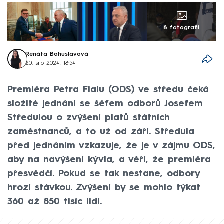
8 fotografií
Renáta Bohuslavová
20. srp 2024, 18:54
Premiéra Petra Fialu (ODS) ve středu čeká
složité jednání se šéfem odborů Josefem
Středulou o zvýšení platů státních
zaměstnanců, a to už od září. Středula
před jednáním vzkazuje, že je v zájmu ODS,
aby na navýšení kývla, a věří, že premiéra
přesvědčí. Pokud se tak nestane, odbory
hrozí stávkou. Zvýšení by se mohlo týkat
360 až 850 tisíc lidí.