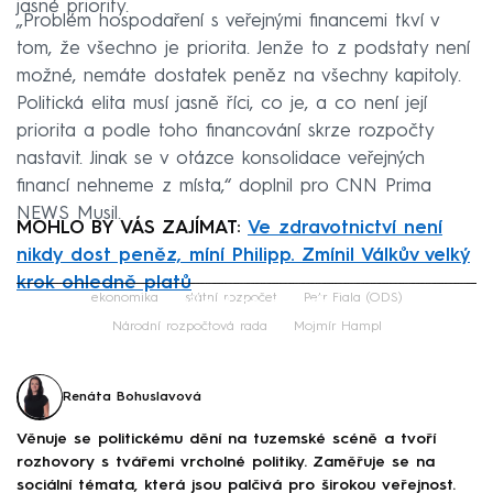
jasné priority.
„Problém hospodaření s veřejnými financemi tkví v
tom, že všechno je priorita. Jenže to z podstaty není
možné, nemáte dostatek peněz na všechny kapitoly.
Politická elita musí jasně říci, co je, a co není její
priorita a podle toho financování skrze rozpočty
nastavit. Jinak se v otázce konsolidace veřejných
financí nehneme z místa,“ doplnil pro CNN Prima
NEWS Musil.
MOHLO BY VÁS ZAJÍMAT:
Ve zdravotnictví není
nikdy dost peněz, míní Philipp. Zmínil Válkův velký
krok ohledně platů
Failed to fetch
ekonomika
státní rozpočet
Petr Fiala (ODS)
Národní rozpočtová rada
Mojmír Hampl
Renáta Bohuslavová
Věnuje se politickému dění na tuzemské scéně a tvoří
rozhovory s tvářemi vrcholné politiky. Zaměřuje se na
sociální témata, která jsou palčivá pro širokou veřejnost.