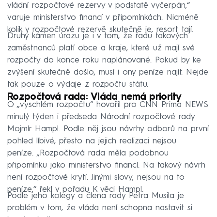
vládní rozpočtové rezervy v podstatě vyčerpán,“
varuje ministerstvo financí v připomínkách. Nicméně
kolik v rozpočtové rezervě skutečně je, resort tají.
Druhý kámen úrazu je i v tom, že řadu takových
zaměstnanců platí obce a kraje, které už mají své
rozpočty do konce roku naplánované. Pokud by ke
zvýšení skutečně došlo, musí i ony peníze najít. Nejde
tak pouze o výdaje z rozpočtu státu.
Rozpočtová rada: Vláda nemá priority
O „vyschlém rozpočtu“ hovořil pro CNN Prima NEWS
minulý týden i předseda Národní rozpočtové rady
Mojmír Hampl. Podle něj jsou návrhy odborů na první
pohled líbivé, přesto na jejich realizaci nejsou
peníze. „Rozpočtová rada měla podobnou
připomínku jako ministerstvo financí. Na takový návrh
není rozpočtové krytí. Jinými slovy, nejsou na to
peníze,“ řekl v pořadu K věci Hampl.
Podle jeho kolegy a člena rady Petra Musila je
problém v tom, že vláda není schopna nastavit si