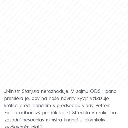
„Ministr Stanjura nerozhoduje. V zájmu ODS i pana
premiéra je, aby na naše návrhy kývl,“ vzkazuje
krátce před jednáním s předsedou vlády Petrem
Fialou odborový předák Josef Středula v reakci na
zásadní nesouhlas ministra financí s jakýmkoliv
zvyšováním platů.