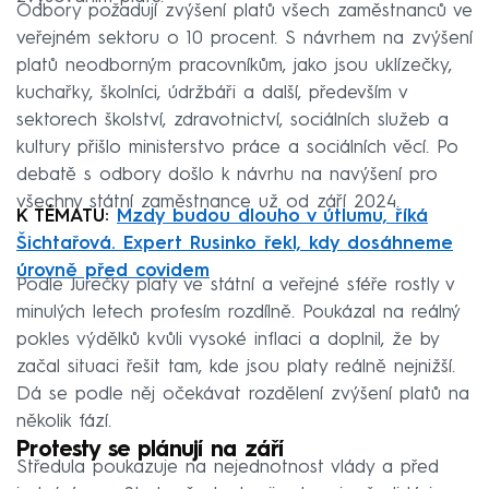
Odbory požadují zvýšení platů všech zaměstnanců ve
veřejném sektoru o 10 procent. S návrhem na zvýšení
platů neodborným pracovníkům, jako jsou uklízečky,
kuchařky, školníci, údržbáři a další, především v
sektorech školství, zdravotnictví, sociálních služeb a
kultury přišlo ministerstvo práce a sociálních věcí. Po
debatě s odbory došlo k návrhu na navýšení pro
všechny státní zaměstnance už od září 2024.
K TÉMATU:
Mzdy budou dlouho v útlumu, říká
Šichtařová. Expert Rusinko řekl, kdy dosáhneme
úrovně před covidem
Podle Jurečky platy ve státní a veřejné sféře rostly v
minulých letech profesím rozdílně. Poukázal na reálný
pokles výdělků kvůli vysoké inflaci a doplnil, že by
začal situaci řešit tam, kde jsou platy reálně nejnižší.
Dá se podle něj očekávat rozdělení zvýšení platů na
několik fází.
Protesty se plánují na září
Středula poukazuje na nejednotnost vlády a před