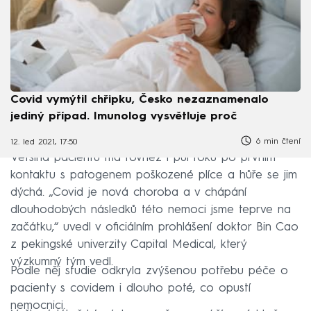
Covid vymýtil chřipku, Česko nezaznamenalo
jediný případ. Imunolog vysvětluje proč
6 min čtení
12. led 2021, 17:50
Většina pacientů má rovněž i půl roku po prvním
kontaktu s patogenem poškozené plíce a hůře se jim
dýchá. „Covid je nová choroba a v chápání
dlouhodobých následků této nemoci jsme teprve na
začátku,“ uvedl v oficiálním prohlášení doktor Bin Cao
z pekingské univerzity Capital Medical, který
výzkumný tým vedl.
Podle něj studie odkryla zvýšenou potřebu péče o
pacienty s covidem i dlouho poté, co opustí
nemocnici.