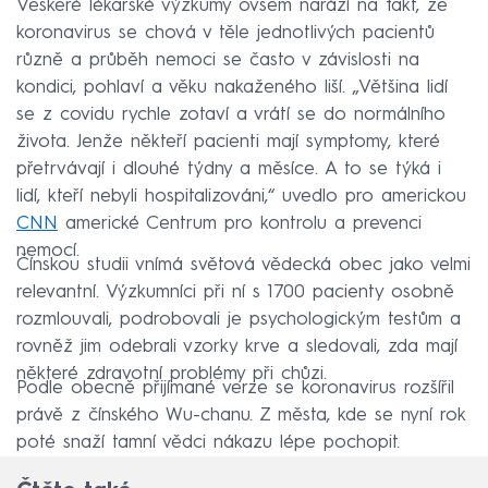
Veškeré lékařské výzkumy ovšem naráží na fakt, že
koronavirus se chová v těle jednotlivých pacientů
různě a průběh nemoci se často v závislosti na
kondici, pohlaví a věku nakaženého liší. „Většina lidí
se z covidu rychle zotaví a vrátí se do normálního
života. Jenže někteří pacienti mají symptomy, které
přetrvávají i dlouhé týdny a měsíce. A to se týká i
lidí, kteří nebyli hospitalizováni,“ uvedlo pro americkou
CNN
americké Centrum pro kontrolu a prevenci
nemocí.
Čínskou studii vnímá světová vědecká obec jako velmi
relevantní. Výzkumníci při ní s 1700 pacienty osobně
rozmlouvali, podrobovali je psychologickým testům a
rovněž jim odebrali vzorky krve a sledovali, zda mají
některé zdravotní problémy při chůzi.
Podle obecně přijímané verze se koronavirus rozšířil
právě z čínského Wu-chanu. Z města, kde se nyní rok
poté snaží tamní vědci nákazu lépe pochopit.