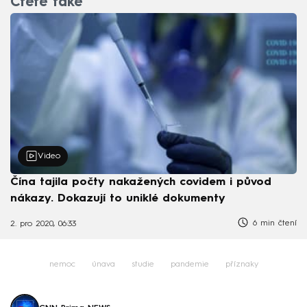
Čtěte také
Video
Čína tajila počty nakažených covidem i původ
nákazy. Dokazují to uniklé dokumenty
6 min čtení
2. pro 2020, 06:33
nemoc
únava
studie
pandemie
příznaky