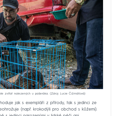
ole zvířat nalezených u pašeráka.
Zdroj: Lucie Čižmářová
oduje jak s exempláři z přírody, tak s jedinci ze
neohrožuje (např. krokodýli pro obchod s kůžemi).
né s jedinci narozenými v lidské péči ani