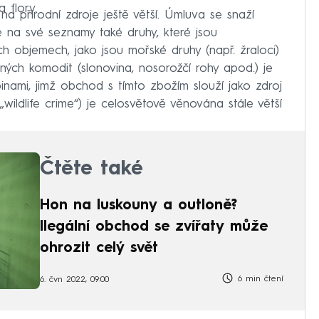
 flory.
k na přírodní zdroje ještě větší. Úmluva se snaží
 na své seznamy také druhy, které jsou
objemech, jako jsou mořské druhy (např. žraloci)
ných komodit (slonovina, nosorožčí rohy apod.) je
pinami, jimž obchod s tímto zbožím slouží jako zdroj
„wildlife crime“) je celosvětově věnována stále větší
Čtěte také
Hon na luskouny a outloně?
Ilegální obchod se zvířaty může
ohrozit celý svět
6 min čtení
6. čvn 2022, 09:00