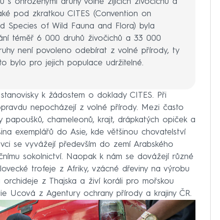
s ohroženými druhy volně žijících živočichů a
také pod zkratkou CITES (Convention on
ed Species of Wild Fauna and Flora) byla
hrání téměř 6 000 druhů živočichů a 33 000
druhy není povoleno odebírat z volné přírody, ty
 bylo pro jejich populace udržitelné.
tanovisky k žádostem o doklady CITES. Při
pravdu nepocházejí z volné přírody. Mezi často
y papoušků, chameleonů, krajt, drápkatých opiček a
šina exemplářů do Asie, kde většinou chovatelství
avci se vyvážejí především do zemí Arabského
ičnímu sokolnictví. Naopak k nám se dovážejí různé
lovecké trofeje z Afriky, vzácné dřeviny na výrobu
 orchideje z Thajska a živí koráli pro mořskou
lvie Ucová z Agentury ochrany přírody a krajiny ČR.