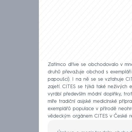
Zatímco dříve se obchodovalo v mnoh
druhů převažuje obchod s exempláři 
papoušci). I na ně se se vztahuje C
zajetí. CITES se týká také neživých 
vyrábí především módní doplňky, trof
míře tradiční asijské medicínské příp
exemplářů populace v přírodě neohro
vědeckým orgánem CITES v České re