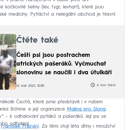
kočkovité šelmy (lev, tygr, levhart), které jsou
ké medicíny. Pytláctví a nelegální obchod je hlavní
Čtěte také
Čeští psi jsou postrachem
afrických pašeráků. Vyčmuchat
slonovinu se naučili i dva útulkáři
6 min čtení
16. kvě 2021, 10:30
ěkolik Čechů, které jsme představili i v našem
anka Böhme a její organizace
Malina pro Slona
.
“ – k odhalování pytláků a pašeráků. Její psi se
oho odhalení.
a
František Příbrský
. Za těmi stojí léta dřiny i množství