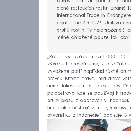
Úmluva o mezinárodním obchodu 
planě rostoucích rostlin známá 
International Trade in Endanger
přijata dne 3.3. 1973. Úmluva c
druhů rostlin. Ty nejohroženější 
méně ohrožené pouze tak, aby to
„Ročně vydáváme mezi 1 000–1 500 s
vývozech prověřujeme, zda zvířata o
vyvážené patří například různé druh
dravců. Kromě dravců míří drtivá vět
nemá takovou tradici jako u nás. Dr
poloostrova, kde se používají k trad
druhy plazů z odchoven v Indonésii, 
hudebních nástrojů z Indie, kaktusy a
akvaristiku z Indonésie,“ popisuje Si