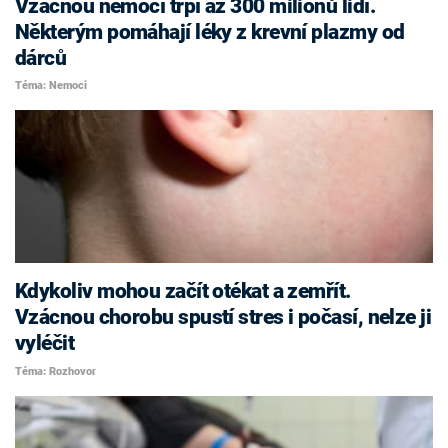
Vzácnou nemocí trpí až 300 milionů lidí.
Některým pomáhají léky z krevní plazmy od
dárců
Téma: Nemoci
Kdykoliv mohou začít otékat a zemřít.
Vzácnou chorobu spustí stres i počasí, nelze ji
vyléčit
Téma: Rozhovor