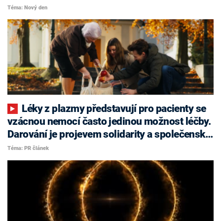
Téma: Nový den
Léky z plazmy představují pro pacienty se
vzácnou nemocí často jedinou možnost léčby.
Darování je projevem solidarity a společenské
odpovědnosti
Téma: PR článek