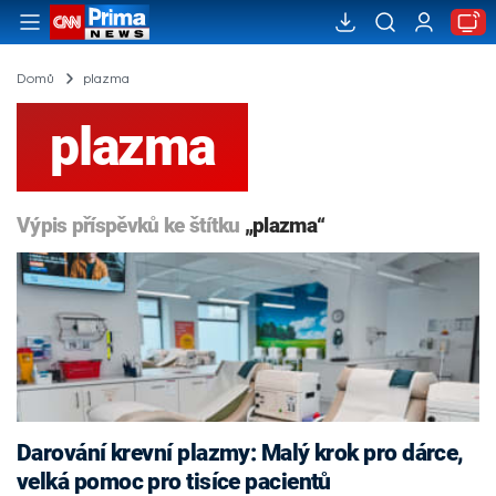
Domů
plazma
plazma
Výpis příspěvků ke štítku
„plazma“
Darování krevní plazmy: Malý krok pro dárce,
velká pomoc pro tisíce pacientů