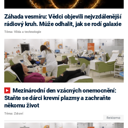
Záhada vesmíru: Vědci objevili nejvzdálenější
rádiový kruh. Může odhalit, jak se rodí galaxie
Téma: Věda a technologie
Mezinárodní den vzácných onemocnění:
Staňte se dárci krevní plazmy a zachraňte
někomu život
Téma: Zdraví