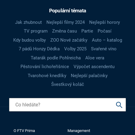
Populární témata
Jak zhubnout
Nejlepší filmy 2024
Nejlepší horory
TV program
Změna času
Partie
Počasí
Kdy budou volby
ZOO Nové začátky
Auto – katalog
7 pádů Honzy Dědka
Volby 2025
Svařené víno
Tatarák podle Pohlreicha
Aloe vera
Pěstování lichořeřišnice
Výpočet ascendentu
Tvarohové knedlíky
Nejlepší palačinky
Švestkový koláč
O FTV Prima
Management