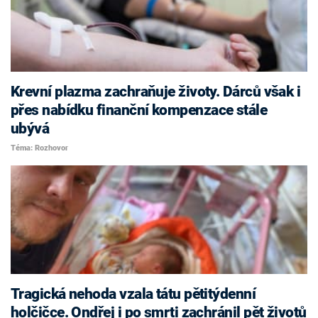
Krevní plazma zachraňuje životy. Dárců však i
přes nabídku finanční kompenzace stále
ubývá
Téma: Rozhovor
Tragická nehoda vzala tátu pětitýdenní
holčičce. Ondřej i po smrti zachránil pět životů