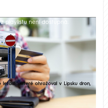
 playlistu není dostupná.
V
é letadlo, které ohrožoval v Lipsku dron,
Přilá
polit