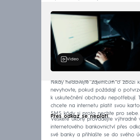
Video
Žádná autorizace na vyžádání
Nikdy nedávejte zájemcům o zboží kó
nevyhovte, pokud požádají o potvrze
k uskutečnění obchodu nepotřebují. 
chcete na internetu platit svou kart
SMS kódy si proto nechte pro sebe.
Přes odkaz se neplatí
Veškeré úkony provádějte výhradně 
internetového bankovnictví přes odka
své banky a přihlašte se do svého ú