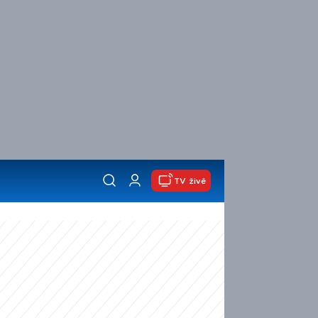
TV živě