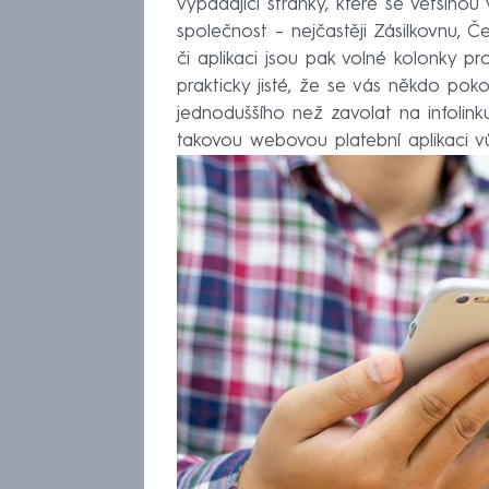
vypadající stránky, které se většino
společnost – nejčastěji Zásilkovnu,
či aplikaci jsou pak volné kolonky pro
prakticky jisté, že se vás někdo pok
jednoduššího než zavolat na infolin
takovou webovou platební aplikaci v