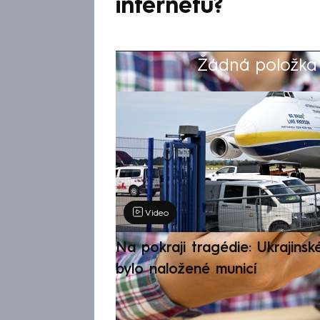
internetu?
Žádná položka z
Výběr redakce
Video
Na pokraji tragédie: Ukrajinsk
bylo naložené municí