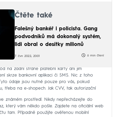
Čtěte také
Falešný bankéř i policista. Gang
podvodníků má dokonalý systém,
lidi obral o desítky milionů
6 min čtení
7. čvn 2022, 20:01
d na zadní straně platební karty ani jim
ní skrze bankovní aplikaci či SMS. Nic z toho
Tyto údaje jsou nutné pouze pro vás, pokud
ou, třeba na e-shopech. Jak CVV, tak autorizační
ve známém prostředí. Nikdy nepřecházejte do
z, který vám někdo pošle. Zajdete na oficiální web
čtu tam. Případně použijte ověřenou mobilní