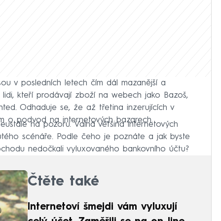
jsou v posledních letech čím dál mazanější a
a lidi, kteří prodávají zboží na webech jako Bazoš,
ed. Odhaduje se, že až třetina inzerujících v
em o podvod na internetových bazarech.
neustále na pozoru. Valná většina internetových
tého scénáře. Podle čeho je poznáte a jak byste
obchodu nedočkali vyluxovaného bankovního účtu?
Čtěte také
Internetoví šmejdi vám vyluxují