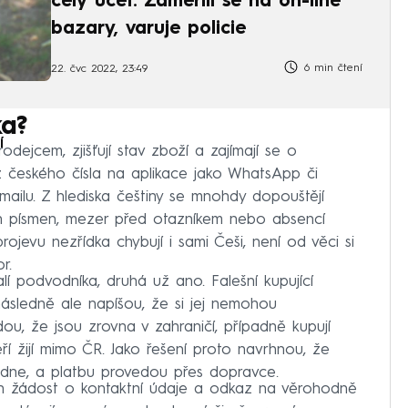
celý účet. Zaměřili se na on-line
bazary, varuje policie
6 min čtení
22. čvc 2022, 23:49
ka?
í
rodejcem, zjišťují stav zboží a zajímají se o
z českého čísla na aplikace jako WhatsApp či
ailu. Z hlediska češtiny se mnohdy dopouštějí
ch písmen, mezer před otazníkem nebo absencí
ojevu nezřídka chybují i sami Češi, není od věci si
r.
í podvodníka, druhá už ano. Falešní kupující
následně ale napíšou, že si jej nemohou
u, že jsou zrovna v zahraničí, případně kupují
í žijí mimo ČR. Jako řešení proto navrhnou, že
vedne, a platbu provedou přes dopravce.
ích žádost o kontaktní údaje a odkaz na věrohodně