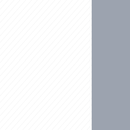
ideo
kat migranty do Česka? Sami by odešli, tvrdí exp
ické sebevraždě