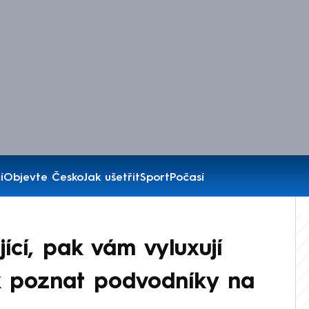
í
Objevte Česko
Jak ušetřit
Sport
Počasí
jící, pak vám vyluxují
ak poznat podvodníky na