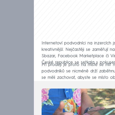
Internetoví podvodníci na inzercích 
kreativnější. Nejčastěji se zaměřují n
Sbazar, Facebook Marketplace či Vint
České republice se setkala s pokus
Při prodeji je proto na místě se mít 
podvodníků se nicméně drží zaběhnu
se měli zachovat, abyste se místo 