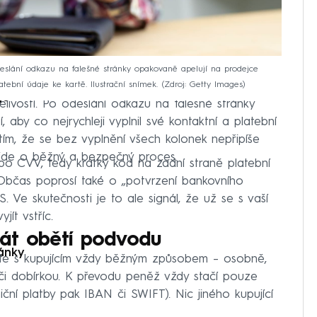
odeslání odkazu na falešné stránky opakovaně apelují na prodejce
atební údaje ke kartě. Ilustrační snímek.
Zdroj: Getty Images
je
ělivostí. Po odeslání odkazu na falešné stránky
aby co nejrychleji vyplnil své kontaktní a platební
tím, že se bez vyplnění všech kolonek nepřipíše
 jde o běžný a bezpečný proces.
bo CVV, tedy krátký kód na zadní straně platební
. Občas poprosí také o „potvrzení bankovního
S. Ve skutečnosti je to ale signál, že už se s vaší
jít vstříc.
stát obětí podvodu
ránky
jte s kupujícím vždy běžným způsobem – osobně,
či dobírkou. K převodu peněž vždy stačí pouze
ční platby pak IBAN či SWIFT). Nic jiného kupující