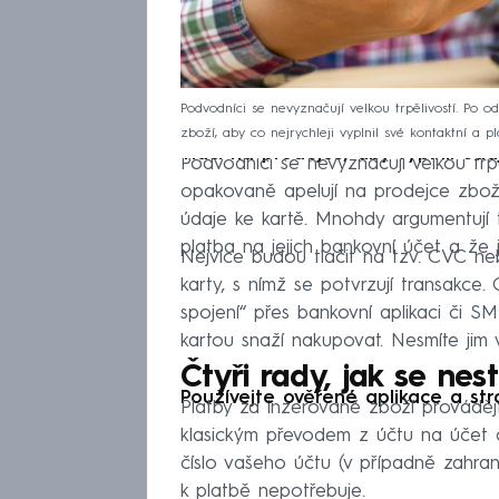
Podvodníci se nevyznačují velkou trpělivostí. Po 
zboží, aby co nejrychleji vyplnil své kontaktní a pl
Tlačí na prodejce, aby vyplnil úda
Podvodníci se nevyznačují velkou trp
opakovaně apelují na prodejce zboží, 
údaje ke kartě. Mnohdy argumentují 
platba na jejich bankovní účet a že
Nejvíce budou tlačit na tzv. CVC ne
karty, s nímž se potvrzují transakce
spojení“ přes bankovní aplikaci či SM
kartou snaží nakupovat. Nesmíte jim vy
Čtyři rady, jak se ne
Používejte ověřené aplikace a st
Platby za inzerované zboží provádě
klasickým převodem z účtu na účet 
číslo vašeho účtu (v případně zahrani
k platbě nepotřebuje.