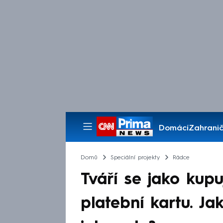
Domácí
Zahranič
Pořady
Domů
Speciální projekty
Rádce
Tváří se jako kupu
platební kartu. J