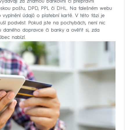
u vydávají za známou bankovní či přepravní
 Českou poštu, DPD, PPL či DHL. Na falešném webu
 vyplnění údajů o platební kartě. V této fázi je
ouší podvést. Pokud jste na pochybách, není nic
ku daného dopravce či banky a ověřit si, zda
ůbec nabízí.