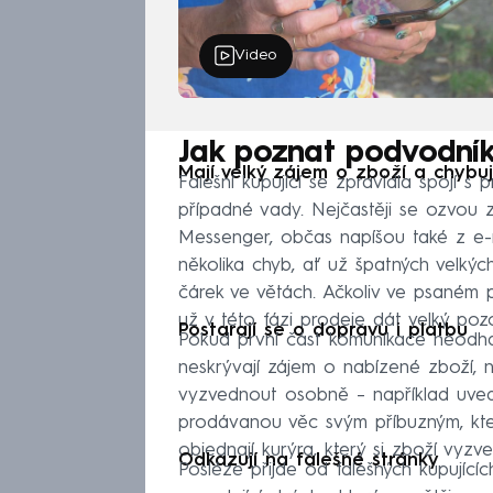
Video
Jak poznat podvodní
Mají velký zájem o zboží a chybuj
Falešní kupující se zpravidla spojí s p
případné vady. Nejčastěji se ozvou 
Messenger, občas napíšou také z e-m
několika chyb, ať už špatných velký
čárek ve větách. Ačkoliv ve psaném pr
už v této fázi prodeje dát velký pozo
Postarají se o dopravu i platbu
Pokud první část komunikace neodhal
neskrývají zájem o nabízené zboží, 
vyzvednout osobně – například uvedo
prodávanou věc svým příbuzným, kteř
objednají kurýra, který si zboží vyz
Odkazují na falešné stránky
Posléze přijde od falešných kupujíc