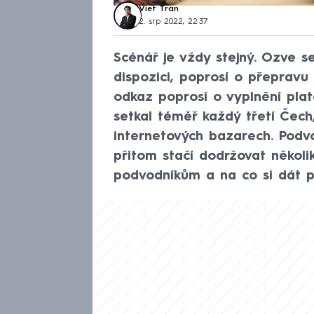
Viet Tran
2. srp 2022, 22:37
Scénář je vždy stejný. Ozve se
dispozici, poprosí o přepravu
odkaz poprosí o vyplnění pla
setkal téměř každý třetí Čech
internetových bazarech. Podvod
přitom stačí dodržovat několi
podvodníkům a na co si dát 