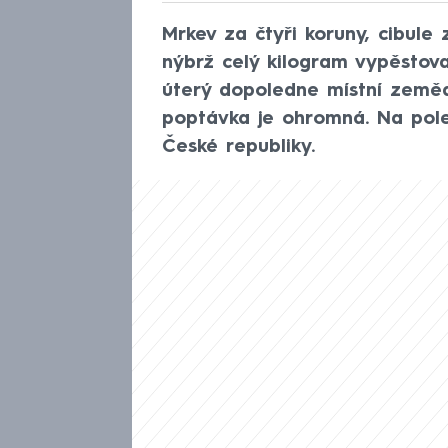
Mrkev za čtyři koruny, cibule 
nýbrž celý kilogram vypěstova
úterý dopoledne místní zeměd
poptávka je ohromná. Na pole
České republiky.