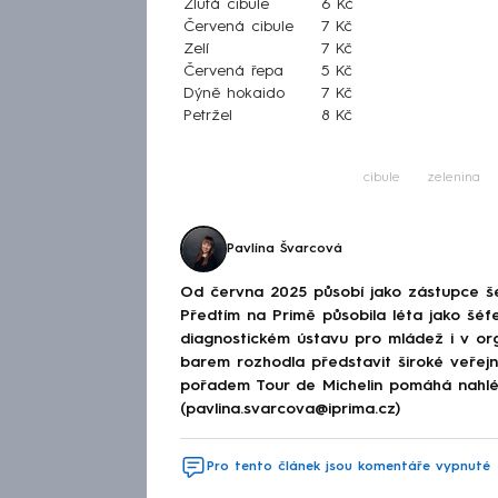
Žlutá cibule
6 Kč
Červená cibule
7 Kč
Zelí
7 Kč
Červená řepa
5 Kč
Dýně hokaido
7 Kč
Petržel
8 Kč
cibule
zelenina
Pavlína Švarcová
Od června 2025 působí jako zástupce š
Předtím na Primě působila léta jako šéfe
diagnostickém ústavu pro mládež i v or
barem rozhodla představit široké veřej
pořadem Tour de Michelin pomáhá nahléd
(pavlina.svarcova@iprima.cz)
Pro tento článek jsou komentáře vypnuté