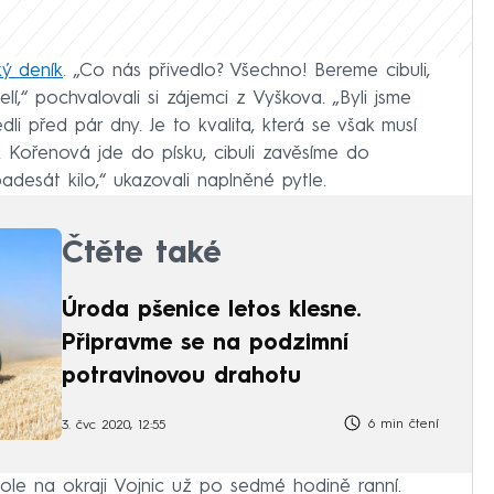
ý deník
. „Co nás přivedlo? Všechno! Bereme cibuli,
lí,“ pochvalovali si zájemci z Vyškova. „Byli jsme
dli před pár dny. Je to kvalita, která se však musí
. Kořenová jde do písku, cibuli zavěsíme do
padesát kilo,“ ukazovali naplněné pytle.
Čtěte také
Úroda pšenice letos klesne.
Připravme se na podzimní
potravinovou drahotu
6 min čtení
3. čvc 2020, 12:55
pole na okraji Vojnic už po sedmé hodině ranní.