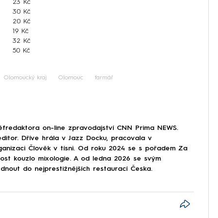
23 Kč
30 Kč
20 Kč
19 Kč
32 Kč
50 Kč
Olomoucký kraj
Olomouc
farmář
éfredaktora on-line zpravodajství CNN Prima NEWS.
ditor. Dříve hrála v Jazz Docku, pracovala v
ganizaci Člověk v tísni. Od roku 2024 se s pořadem Za
nost kouzlo mixologie. A od ledna 2026 se svým
nout do nejprestižnějších restaurací Česka.