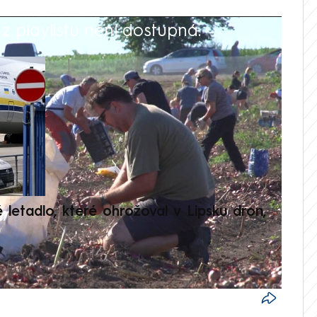
 playlistu není dostupná.
V
é letadlo, které ohrožoval v Lipsku dron,
Přilá
polit