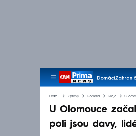
Domácí
Zahranič
Pořady
Domů
Zprávy
Domácí
Kraje
Olomou
U Olomouce začal
poli jsou davy, lid