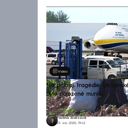
Žádná položka z
Výběr redakce
Video
Na pokraji tragédie: Ukrajinsk
bylo naložené municí
Pavlína Švarcová
25. srp 2020, 19:42