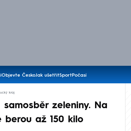
í
Objevte Česko
Jak ušetřit
Sport
Počasí
cký kraj
 samosběr zeleniny. Na
é berou až 150 kilo