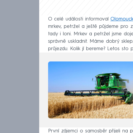
O celé události informoval
Olomouck
mrkev, petržel a ještě půjdeme pro ze
tady i loni. Mrkev a petržel jsme doje
správně uskladnit. Máme dobrý sklep
průjezdu. Kolik jí bereme? Letos sto 
První zájemci o samosběr přijeli na 