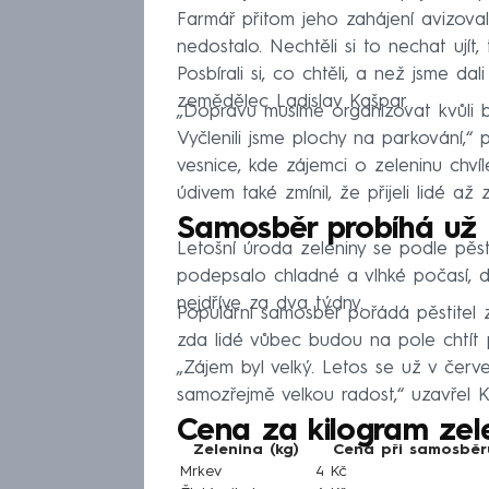
Farmář přitom jeho zahájení avizoval 
nedostalo. Nechtěli si to nechat ujít, 
Posbírali si, co chtěli, a než jsme da
zemědělec Ladislav Kašpar.
„Dopravu musíme organizovat kvůli bez
Vyčlenili jsme plochy na parkování,“
vesnice, kde zájemci o zeleninu chvíl
údivem také zmínil, že přijeli lidé až 
Samosběr probíhá už
Letošní úroda zeleniny se podle pěsti
podepsalo chladné a vlhké počasí, 
nejdříve za dva týdny.
Populární samosběr pořádá pěstitel 
zda lidé vůbec budou na pole chtít př
„Zájem byl velký. Letos se už v čer
samozřejmě velkou radost,“ uzavřel K
Cena za kilogram zel
Zelenina (kg)
Cena při samosběr
Mrkev
4 Kč