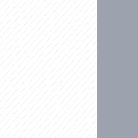
ideo
kat migranty do Česka? Sami by odešli, tvrdí exp
ické sebevraždě