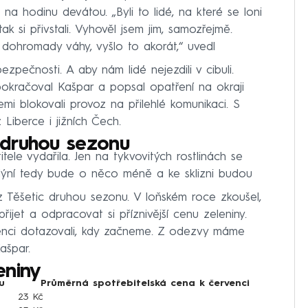
na hodinu devátou. „Byli to lidé, na které se loni
tak si přivstali. Vyhověl jsem jim, samozřejmě.
li dohromady váhy, vyšlo to akorát,“ uvedl
pečnosti. A aby nám lidé nejezdili v cibuli.
 pokračoval Kašpar a popsal opatření na okraji
emi blokovali provoz na přilehlé komunikaci. S
z Liberce i jižních Čech.
 druhou sezonu
tele vydařila. Jen na tykvovitých rostlinách se
dýní tedy bude o něco méně a ke sklizni budou
z Těšetic druhou sezonu. V loňském roce zkoušel,
ijet a odpracovat si příznivější cenu zeleniny.
venci dotazovali, kdy začneme. Z odezvy máme
ašpar.
eniny
u
Průměrná spotřebitelská cena k červenci
23 Kč