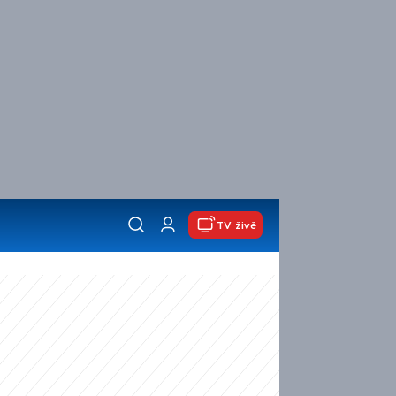
TV živě