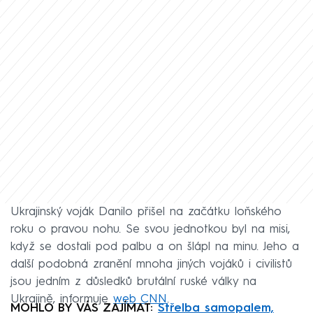
Ukrajinský voják Danilo přišel na začátku loňského
roku o pravou nohu. Se svou jednotkou byl na misi,
když se dostali pod palbu a on šlápl na minu. Jeho a
další podobná zranění mnoha jiných vojáků i civilistů
jsou jedním z důsledků brutální ruské války na
Ukrajině, informuje
web CNN
.
MOHLO BY VÁS ZAJÍMAT:
Střelba samopalem,