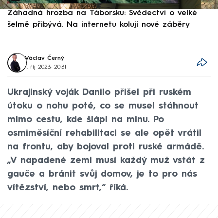
Záhadná hrozba na Táborsku: Svědectví o velké
S
šelmě přibývá. Na internetu kolují nové záběry
d
Václav Černý
1. říj 2023, 20:31
Ukrajinský voják Danilo přišel při ruském
útoku o nohu poté, co se musel stáhnout
mimo cestu, kde šlápl na minu. Po
osmiměsíční rehabilitaci se ale opět vrátil
na frontu, aby bojoval proti ruské armádě.
„V napadené zemi musí každý muž vstát z
gauče a bránit svůj domov, je to pro nás
vítězství, nebo smrt,“ říká.