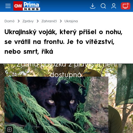
Domů
Zprávy
Zahraničí
Ukrajina
Ukrajinský voják, který přišel o nohu,
se vrátil na frontu. Je to vítězství,
nebo smrt, říká
Žádná položka z playlistu není
Výběr redakce
dostupná.