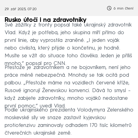
6 min čtení
29. zář 2023, 07:20
Rusko útočí i na zdravotníky
Své zážitky z fronty popsal také ukrajinský zdravotník
Vlad. Když je potřeba, jeho skupina míří přímo do
první linie, aby vyprostila zraněné. „I jeden voják
nebo civilista, který přijde o končetinu, je hodně.
Musíte se vžít do situace toho člověka. Jeden je příliš
mnoho,“ popsal pro CNN.
Přestože je zdravotníkem a ne bojovníkem, není jeho
práce méně nebezpečná. Mnohdy se tak ocitá pod
palbou. „Přestože máme na vozidlech červené kříže,
Rusové ignorují Ženevskou konvenci. Dává to smysl –
když zabijete zdravotníky, mnoho vojáků nedostane
první pomoc,“ uvedl Vlad.
Podle ukrajinského prezidenta Volodymyra Zelenského
moskevské síly ve snaze zastavit kyjevskou
protiofenzivu zaminovaly odhadem 170 tisíc kilometrů
čtverečních ukrajinské země.