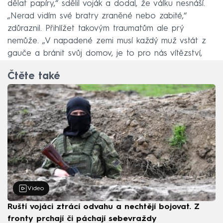
dělat papíry,“ sdělil voják a dodal, že válku nesnáší.
„Nerad vidím své bratry zraněné nebo zabité,“
zdůraznil. Přihlížet takovým traumatům ale prý
nemůže. „V napadené zemi musí každý muž vstát z
gauče a bránit svůj domov, je to pro nás vítězství,
nebo smrt,“ podotkl.
Čtěte také
Video
Ruští vojáci ztrácí odvahu a nechtějí bojovat. Z
fronty prchají či páchají sebevraždy