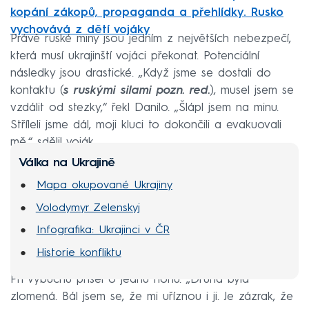
kopání zákopů, propaganda a přehlídky. Rusko
vychovává z dětí vojáky
Právě ruské miny jsou jedním z největších nebezpečí,
která musí ukrajinští vojáci překonat. Potenciální
následky jsou drastické. „Když jsme se dostali do
kontaktu (
s ruskými silami pozn. red.
), musel jsem se
vzdálit od stezky,“ řekl Danilo. „Šlápl jsem na minu.
Stříleli jsme dál, moji kluci to dokončili a evakuovali
mě,“ sdělil voják.
Válka na Ukrajině
Mapa okupované Ukrajiny
Volodymyr Zelenskyj
Infografika: Ukrajinci v ČR
Historie konfliktu
Při výbuchu přišel o jednu nohu. „Druhá byla
zlomená. Bál jsem se, že mi uříznou i ji. Je zázrak, že