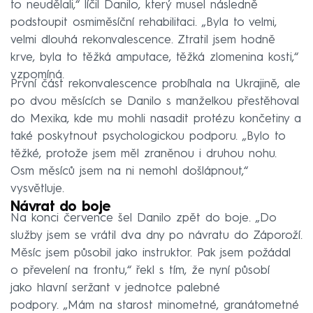
to neudělali,“ líčil Danilo, který musel následně
podstoupit osmiměsíční rehabilitaci. „Byla to velmi,
velmi dlouhá rekonvalescence. Ztratil jsem hodně
krve, byla to těžká amputace, těžká zlomenina kosti,“
vzpomíná.
První část rekonvalescence probíhala na Ukrajině, ale
po dvou měsících se Danilo s manželkou přestěhoval
do Mexika, kde mu mohli nasadit protézu končetiny a
také poskytnout psychologickou podporu. „Bylo to
těžké, protože jsem měl zraněnou i druhou nohu.
Osm měsíců jsem na ni nemohl došlápnout,“
vysvětluje.
Návrat do boje
Na konci července šel Danilo zpět do boje. „Do
služby jsem se vrátil dva dny po návratu do Záporoží.
Měsíc jsem působil jako instruktor. Pak jsem požádal
o převelení na frontu,“ řekl s tím, že nyní působí
jako hlavní seržant v jednotce palebné
podpory. „Mám na starost minometné, granátometné