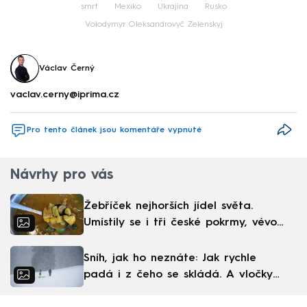
smrt
Mexiko
Ukrajina
Rusko
Volodymyr Oleksandrovyč Zelenskyj
Václav Černý
vaclav.cerny@iprima.cz
Pro tento článek jsou komentáře vypnuté
Návrhy pro vás
Žebříček nejhorších jídel světa.
Umístily se i tři české pokrmy, vévodí
skandinávská kuchyně
Sníh, jak ho neznáte: Jak rychle
padá i z čeho se skládá. A vločky
nejsou bílé