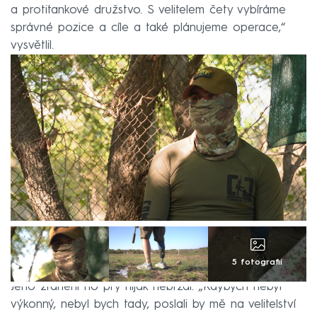
a protitankové družstvo. S velitelem čety vybíráme
správné pozice a cíle a také plánujeme operace,“
vysvětlil.
5 fotografií
Jeho zranění ho prý nijak nebrzdí. „Kdybych nebyl
výkonný, nebyl bych tady, poslali by mě na velitelství