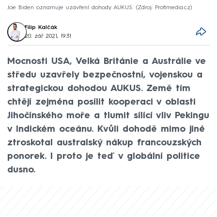
Joe Biden oznamuje uzavření dohody AUKUS.
Zdroj: Profimedia.cz
Filip Kalčák
20. zář 2021, 19:31
Mocnosti USA, Velká Británie a Austrálie ve
středu uzavřely bezpečnostní, vojenskou a
strategickou dohodou AUKUS. Země tím
chtějí zejména posílit kooperaci v oblasti
Jihočínského moře a tlumit sílící vliv Pekingu
v Indickém oceánu. Kvůli dohodě mimo jiné
ztroskotal australský nákup francouzských
ponorek. I proto je teď v globální politice
dusno.