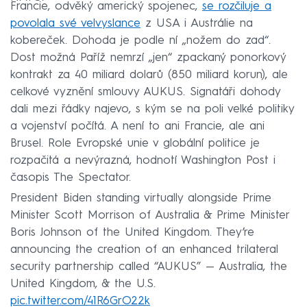
Francie, odvěký americký spojenec,
se rozčiluje a
povolala své velvyslance
z USA i Austrálie na
kobereček. Dohoda je podle ní „nožem do zad“.
Dost možná Paříž nemrzí „jen“ zpackaný ponorkový
kontrakt za 40 miliard dolarů (850 miliard korun), ale
celkové vyznění smlouvy AUKUS. Signatáři dohody
dali mezi řádky najevo, s kým se na poli velké politiky
a vojenství počítá. A není to ani Francie, ale ani
Brusel. Role Evropské unie v globální politice je
rozpačitá a nevýrazná, hodnotí Washington Post i
časopis The Spectator.
President Biden standing virtually alongside Prime
Minister Scott Morrison of Australia & Prime Minister
Boris Johnson of the United Kingdom. They’re
announcing the creation of an enhanced trilateral
security partnership called “AUKUS” — Australia, the
United Kingdom, & the U.S.
pic.twitter.com/41R6GrO22k