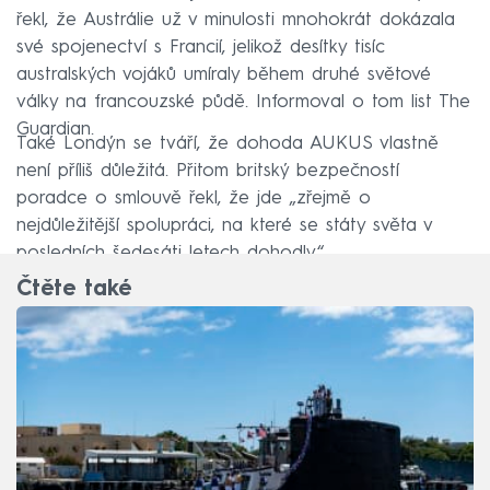
řekl, že Austrálie už v minulosti mnohokrát dokázala
své spojenectví s Francií, jelikož desítky tisíc
australských vojáků umíraly během druhé světové
války na francouzské půdě. Informoval o tom list The
Guardian.
Také Londýn se tváří, že dohoda AUKUS vlastně
není příliš důležitá. Přitom britský bezpečností
poradce o smlouvě řekl, že jde „zřejmě o
nejdůležitější spolupráci, na které se státy světa v
posledních šedesáti letech dohodly“.
Čtěte také