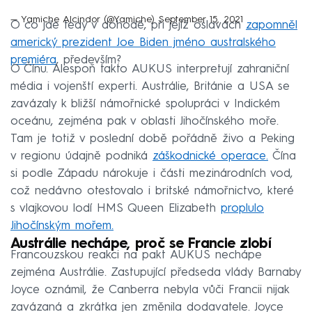
— Yamiche Alcindor (@Yamiche)
September 15, 2021
O co jde tedy v dohodě, při jejíž oslavách
zapomněl
americký prezident Joe Biden jméno australského
premiéra
, především?
O Čínu. Alespoň takto AUKUS interpretují zahraniční
média i vojenští experti. Austrálie, Británie a USA se
zavázaly k bližší námořnické spolupráci v Indickém
oceánu, zejména pak v oblasti Jihočínského moře.
Tam je totiž v poslední době pořádně živo a Peking
v regionu údajně podniká
záškodnické operace.
Čína
si podle Západu nárokuje i části mezinárodních vod,
což nedávno otestovalo i britské námořnictvo, které
s vlajkovou lodí HMS Queen Elizabeth
proplulo
Jihočínským mořem.
Austrálie nechápe, proč se Francie zlobí
Francouzskou reakci na pakt AUKUS nechápe
zejména Austrálie. Zastupující předseda vlády Barnaby
Joyce oznámil, že Canberra nebyla vůči Francii nijak
zavázaná a zkrátka jen změnila dodavatele. Joyce