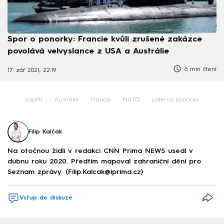
Spor o ponorky: Francie kvůli zrušené zakázce
povolává velvyslance z USA a Austrálie
6 min čtení
17. zář 2021, 22:19
napětí
Austrálie
Francie
NATO
jaderná ponorka
Filip Kalčák
Na otočnou židli v redakci CNN Prima NEWS usedl v
dubnu roku 2020. Předtím mapoval zahraniční dění pro
Seznam zprávy. (Filip.Kalcak@iprima.cz)
Vstup do diskuze