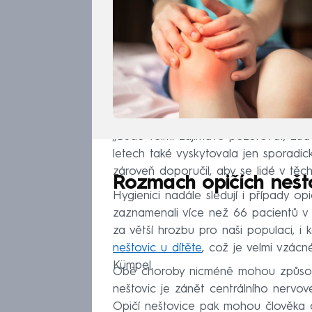
„Bude velmi zajímavé pozorovat, zda 
letech také vyskytovala jen sporadicky
zároveň doporučil, aby se lidé v těc
Rozmach opičích nešto
Hygienici nadále sledují i případy op
zaznamenali více než 66 pacientů v š
za větší hrozbu pro naši populaci, i
neštovic u dítěte
, což je velmi vzácn
Kümpel.
Obě choroby nicméně mohou způsobi
neštovic je zánět centrálního nervo
Opičí neštovice pak mohou člověka 