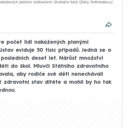
akažených planými neštovicemi. (Ilustrační foto)
Zdroj: Profimedia.cz/
te počet lidí nakažených planými
ústav eviduje 50 tisíc případů. Jedná se o
posledních deset let. Nárůst množství
ětí do škol. Mluvčí Státního zdravotního
vala, aby rodiče své děti nenechávali
ž zdravotní stav dítěte a mohli by ho tak
ednou.