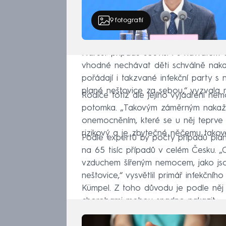
9
fotografií
Nárůst případů souvisí i s návratem d
vhodné nechávat děti schválně nakazit
pořádají i takzvané infekční party s
plané neštovice za sebou,“ vyzvala m
Rodiče totiž dle jejího vyjádření nemo
potomka. „Takovým záměrným nakaže
onemocněním, které se u něj teprve 
rizikový a je zbytečné něčemu takové
Podle expertů by počty případů pla
na 65 tisíc případů v celém Česku. „O
vzduchem šířeným nemocem, jako jsou 
neštovice,“ vysvětlil primář infekční
Kümpel. Z toho důvodu je podle něj 
chorobami mohou snadno nakazit.