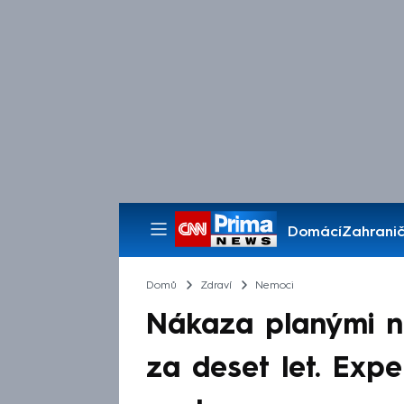
Domácí
Zahranič
Pořady
Domů
Zdraví
Nemoci
Nákaza planými neš
za deset let. Exper