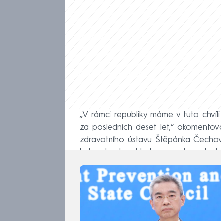
„V rámci republiky máme v tuto chvíli
za posledních deset let,“ okomentova
zdravotního ústavu Štěpánka Čechová
byly v tomto ohledu naopak podprůmě