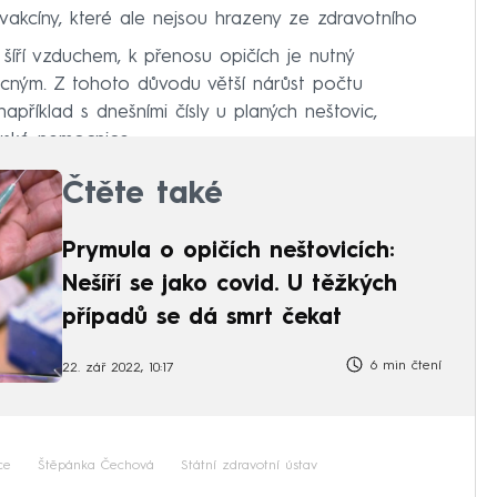
vakcíny, které ale nejsou hrazeny ze zdravotního
šíří vzduchem, k přenosu opičích je nutný
ocným. Z tohoto důvodu větší nárůst počtu
apříklad s dnešními čísly u planých neštovic,
vské nemocnice.
Čtěte také
Prymula o opičích neštovicích:
Nešíří se jako covid. U těžkých
případů se dá smrt čekat
6 min čtení
22. zář 2022, 10:17
ce
Štěpánka Čechová
Státní zdravotní ústav