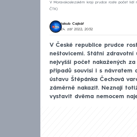
V Moravskoslezském kraji prudce roste počet lidí n
ČTK
Jakub Cajkář
24. zář 2022, 20:32
V České republice prudce ros
neštovicemi. Státní zdravotní 
nejvyšší počet nakažených za 
případů souvisí i s návratem d
ústavu Štěpánka Čechová varo
záměrně nakazit. Neznají toti
vystavit dvěma nemocem naj