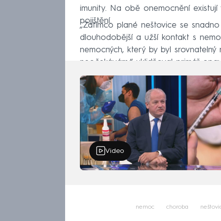
imunity. Na obě onemocnění existují 
pojištění.
„Zatímco plané neštovice se snadno 
dlouhodobější a užší kontakt s nem
nemocných, který by byl srovnatelný n
neočekávám,“ uklidňoval primář opa
Video
nemoc
choroba
neštovi