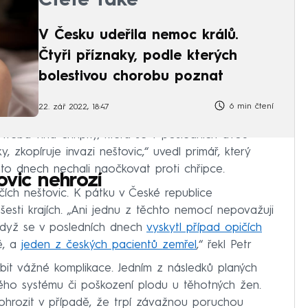
Čtěte také
V Česku udeřila nemoc králů.
Čtyři příznaky, podle kterých
bolestivou chorobu poznat
6 min čtení
22. zář 2022, 18:47
třeba vlna chřipky, která se v posledních dvou
, zkopíruje invazi neštovic,“ uvedl primář, který
hto dnech nechali naočkovat proti chřipce.
vic nehrozí
ičích neštovic. K pátku v České republice
esti krajích. „Ani jednu z těchto nemocí nepovažuji
 když se v posledních dnech
vyskytl případ opičích
é, a
jeden z českých pacientů zemřel
,“ řekl Petr
t vážné komplikace. Jedním z následků planých
vého systému či poškození plodu u těhotných žen.
ohrozit v případě, že trpí závažnou poruchou