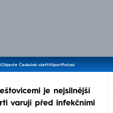
í
Objevte Česko
Jak ušetřit
Sport
Počasí
tovicemi je nejsilnější
ti varují před infekčními