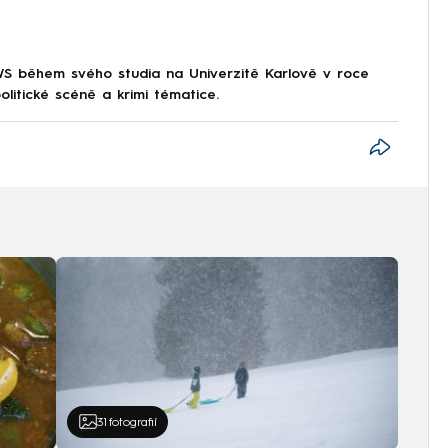
S během svého studia na Univerzitě Karlově v roce
litické scéně a krimi tématice.
31
fotografií