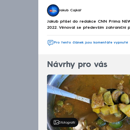
Jakub Cajkář
Jakub přišel do redakce CNN Prima NEW
2022. Věnoval se především zahraniční po
Pro tento článek jsou komentáře vypnuté
Návrhy pro vás
5
fotografií