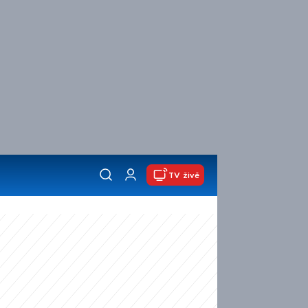
TV živě