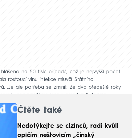
 hlášeno na 50 tisíc případů, což je nejvyšší počet
la rostoucí vlnu infekce mluvčí Státního
. „Je ale potřeba se zmínit, že dva předešlé roky
rné, což přičítáme boji s covidem,“ dodala.
Čtěte také
Nedotýkejte se cizinců, radí kvůli
opičím neštovicím „čínský