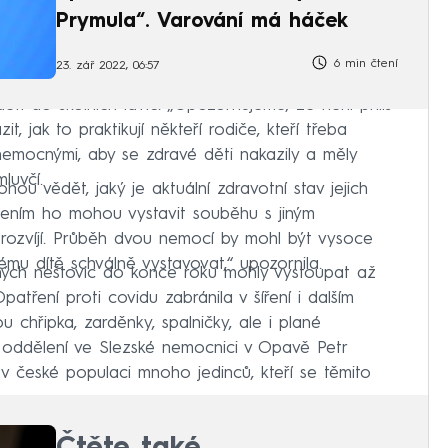
Prymula“. Varování má háček
6 min čtení
23. zář 2022, 06:57
ětí do školních lavic. „Upozorňujeme, že není příliš
, jak to praktikují někteří rodiče, kteří třeba
 nemocnými, aby se zdravé děti nakazily a měly
luvčí.
hou vědět, jaký je aktuální zdravotní stav jejich
ním ho mohou vystavit souběhu s jiným
rozvíjí. Průběh dvou nemocí by mohl být vysoce
mu dítě schválně vystavovat,“ upozornila.
ných neštovic do konce roku mohly vystoupat až
patření proti covidu zabránila v šíření i dalším
chřipka, zarděnky, spalničky, ale i plané
ho oddělení ve Slezské nemocnici v Opavě Petr
v české populaci mnoho jedinců, kteří se těmito