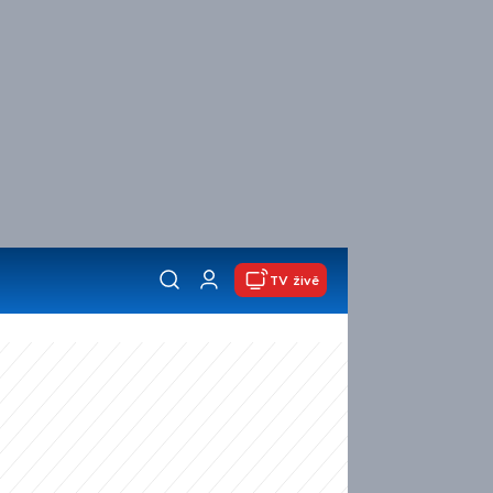
TV živě