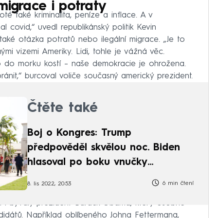
migrace i potraty
té také kriminalita, peníze a inflace. A v
l covid,“ uvedl republikánský politik Kevin
také otázka potratů nebo ilegální migrace. „Je to
mi vizemi Ameriky. Lidi, tohle je vážná věc.
o do morku kostí – naše demokracie je ohrožena.
bránit,“ burcoval voliče současný americký prezident.
Čtěte také
Boj o Kongres: Trump
předpověděl skvělou noc. Biden
hlasoval po boku vnučky
předčasně
6 min čtení
8. lis 2022, 20:53
 i bývalý prezident Barack Obama, který osobně
idátů. Například oblíbeného Johna Fettermana,