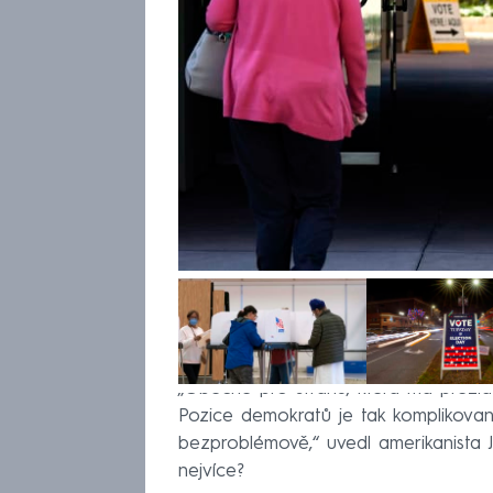
„Obecně pro stranu, která má prezid
Pozice demokratů je tak komplikova
bezproblémově,“ uvedl amerikanista Ji
nejvíce?