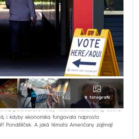
8 fotografií
enta, poločasové volby většinou nekončívají dobře.
ná, i kdyby ekonomika fungovala naprosto
ří Pondělíček. A jaká témata Američany zajímají