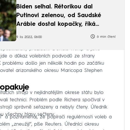
Biden selhal. Rétorikou dal
Putinovi zelenou, od Saudské
Arábie dostal kopačky, říká
Vondra
6 min čtení
9. lis 2022, 06:00
 republikánský prezident Donald Trump a jeho
že jde o důkaz volebních podvodů ze strany
K problému došlo jen několik hodin po začátku
isovatel arizonského okresu Maricopa Stephen
 opakuje
acích strojů v nejlidnatějším okrese státu bylo
vali technici. Problém podle Richera spočíval v
ř strojů správně seřazeny a nebyly čteny. Úředník
 všechny hlasy sečteny.
í“ a poznamenal, že popírači regulérnosti voleb a
blém „zneužijí“, píše Reuters. Úředníci okresu