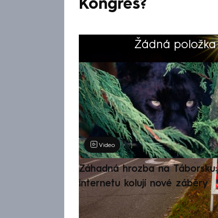
Kongres?
Žádná položka z
Výběr redakce
Video
Záhadná hrozba na Táborsku: 
internetu kolují nové záběry