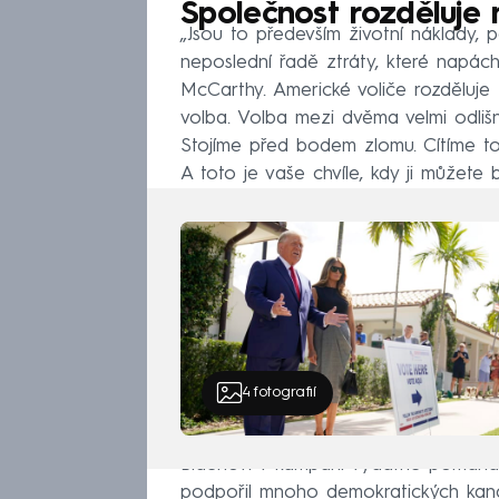
Společnost rozděluje 
„Jsou to především životní náklady, po
neposlední řadě ztráty, které napácha
McCarthy. Americké voliče rozděluje 
volba. Volba mezi dvěma velmi odlišný
Stojíme před bodem zlomu. Cítíme t
A toto je vaše chvíle, kdy ji můžete 
4
fotografií
Bidenovi v kampani vydatně pomáhal
podpořil mnoho demokratických kand