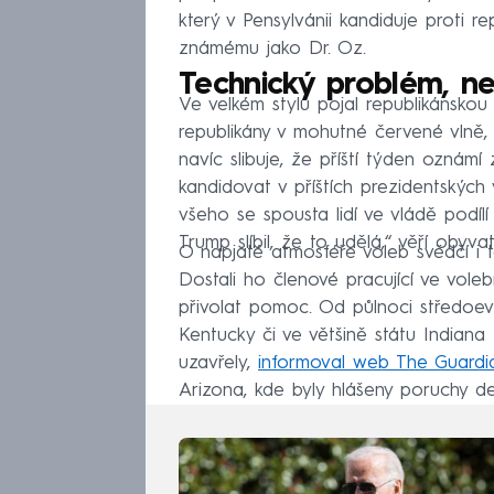
který v Pensylvánii kandiduje proti 
známému jako Dr. Oz.
Technický problém, n
Ve velkém stylu pojal republikánsko
republikány v mohutné červené vlně, 
navíc slibuje, že příští týden oznámí 
kandidovat v příštích prezidentských
všeho se spousta lidí ve vládě podílí 
Trump slíbil, že to udělá,“ věří obyva
O napjaté atmosféře voleb svědčí i t
Dostali ho členové pracující ve vole
přivolat pomoc. Od půlnoci středoev
Kentucky či ve většině státu Indiana 
uzavřely,
informoval web The Guardi
Arizona, kde byly hlášeny poruchy desí