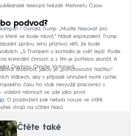
republikánské televizní hvězdě Mehmetu Ozovi
ebo podvod?
u kampaň i Donald Trump. „Musíte hlasovat pro
o které se bude mluvit,“ hlásal exprezident. Trump
zásadní zprávu. Jeho příznivci věří, že bude
 volbách. „S Trumpem u kormidla je svět lepší. Podle
na kriminální činnosti a s tím je potřeba skončit. A
telka Daytonu Christie Victorová.
aková drobnost, jakou je „pohotovostní tlačítko“.
bních štábech, aby v případě ohrožení mohli rychle
ropského času ho však nevyužijí pracovníci v
– volební místnosti se zde jako první
an
. O pozdvižení pak nebyla nouze ve státě
tek strojů na sčítání hlasů.
Čtěte také