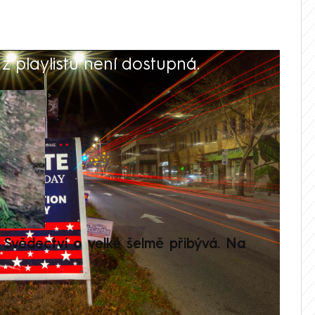
 playlistu není dostupná.
V
Svědectví o velké šelmě přibývá. Na
Setká
je op