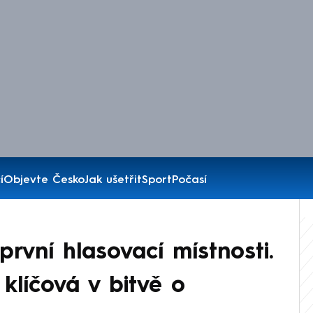
í
Objevte Česko
Jak ušetřit
Sport
Počasí
rvní hlasovací místnosti.
klíčová v bitvě o