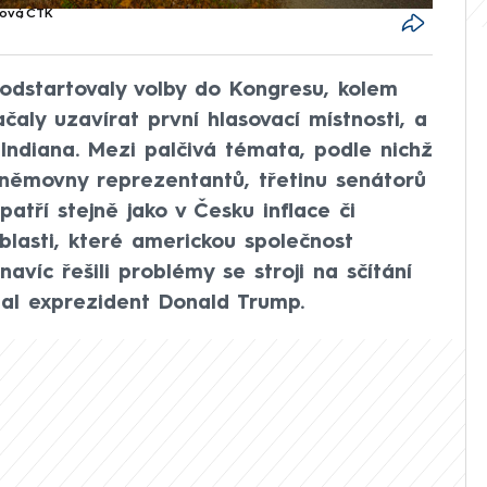
ková
,
ČTK
 odstartovaly volby do Kongresu, kolem
čaly uzavírat první hlasovací místnosti, a
 Indiana. Mezi palčivá témata, podle nichž
Sněmovny reprezentantů, třetinu senátorů
atří stejně jako v Česku inflace či
blasti, které americkou společnost
navíc řešili problémy se stroji na sčítání
chal exprezident Donald Trump.