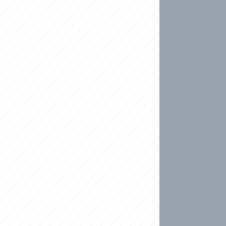
ideo
ní plné slz po 50 letech: Matku donutili dát d
ět spojil test DNA