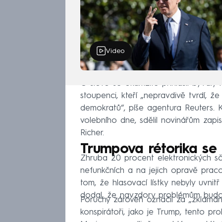
Video
O slovo se okamžitě přihlásil bývalý
stoupenci, kteří „nepravdivě tvrdí, 
demokratů“, píše agentura Reuters. 
volebního dne, sdělil novinářům zap
Richer.
Trumpova rétorika se
Zhruba 20 procent elektronických sčít
nefunkčních a na jejich opravě praco
tom, že hlasovací lístky nebyly uvnit
dodal, že navzdory problémům budou
Poruchy zároveň označil za „zklamán
konspirátoři, jako je Trump, tento pro