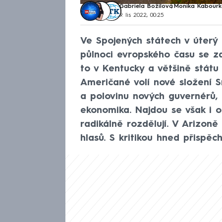
Gabriela Božilová
,
Monika Kabour
9. lis 2022, 00:25
Ve Spojených státech v úterý
půlnoci evropského času se za
to v Kentucky a většině státu
Američané volí nové složení 
a polovinu nových guvernérů, p
ekonomika. Najdou se však i o
radikálně rozdělují. V Arizoně 
hlasů. S kritikou hned přispě