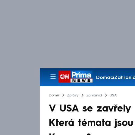
Domácí
Zahranič
Pořady
Domů
Zprávy
Zahraničí
USA
V USA se zavřely p
Která témata jsou 