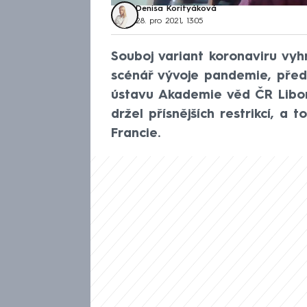
Denisa Korityáková
28. pro 2021, 13:05
Souboj variant koronaviru vyhra
scénář vývoje pandemie, před
ústavu Akademie věd ČR Libor 
držel přísnějších restrikcí, 
Francie.