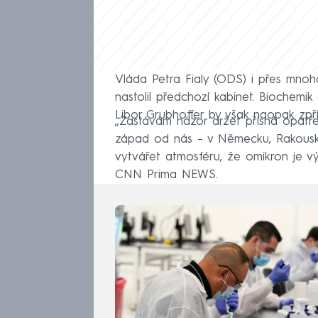
Vláda Petra Fialy (ODS) i přes mnoh
nastolil předchozí kabinet. Biochemi
Libor Grubhoffer by však naopak zpřís
„Zastávám názor držet přísná opatřen
západ od nás – v Německu, Rakousku
vytvářet atmosféru, že omikron je v
CNN Prima NEWS.