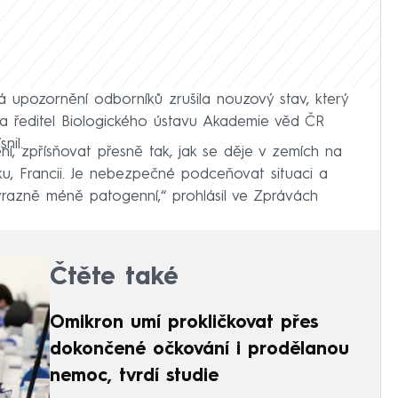
á upozornění odborníků zrušila nouzový stav, který
k a ředitel Biologického ústavu Akademie věd ČR
nil.
í, zpřísňovat přesně tak, jak se děje v zemích na
, Francii. Je nebezpečné podceňovat situaci a
ýrazně méně patogenní,“ prohlásil ve Zprávách
Čtěte také
Omikron umí prokličkovat přes
dokončené očkování i prodělanou
nemoc, tvrdí studie