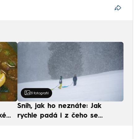
31
fotografií
Sníh, jak ho neznáte: Jak
ké
rychle padá i z čeho se
ská
skládá. A vločky nejsou bílé