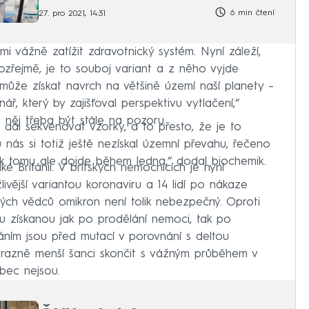
6 min čtení
27. pro 2021, 14:31
i vážně zatížit zdravotnický systém. Nyní záleží,
ozřejmě, je to souboj variant a z něho vyjde
a může získat navrch na většině území naší planety –
ř, který by zajišťoval perspektivu vytlačení,“
e něj třeba být stále na pozoru.
 dál sekvenovat vzorky, a to přesto, že je to
nás si totiž ještě nezískal územní převahu, řečeno
 k tomu ale dojde během ledna,“ dodal biochemik.
é Británii. V britských nemocnicích je nyní
ivější variantou koronaviru a 14 lidí po nákaze
kých vědců omikron není tolik nebezpečný. Oproti
ou získanou jak po prodělání nemoci, tak po
ním jsou před mutací v porovnání s deltou
ýrazně menší šanci skončit s vážným průběhem v
ůbec nejsou.