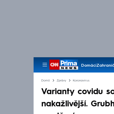
Domácí
Zahranič
Pořady
Domů
Zprávy
Koronavirus
Varianty covidu so
nakažlivější. Grubh