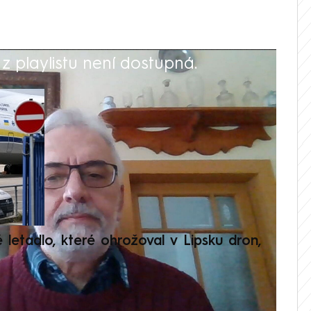
 playlistu není dostupná.
V
é letadlo, které ohrožoval v Lipsku dron,
Přilá
polit