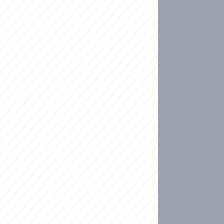
ideo
kat migranty do Česka? Sami by odešli, tvrdí exp
ické sebevraždě