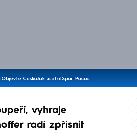
í
Objevte Česko
Jak ušetřit
Sport
Počasí
upeří, vyhraje
offer radí zpřísnit