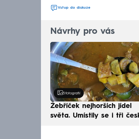
Vstup do diskuze
Návrhy pro vás
5
fotografií
Žebříček nejhorších jídel
světa. Umístily se i tři čes
pokrmy, vévodí skandináv
kuchyně