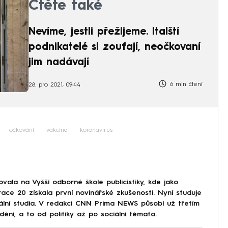
Čtěte také
Nevíme, jestli přežijeme. Italští
podnikatelé si zoufají, neočkovaní
jim nadávají
6 min čtení
28. pro 2021, 09:44
očkování
vakcína
koronavirus
ala na Vyšší odborné škole publicistiky, kde jako
ce 20 získala první novinářské zkušenosti. Nyní studuje
iální studia. V redakci CNN Prima NEWS působí už třetím
í, a to od politiky až po sociální témata.