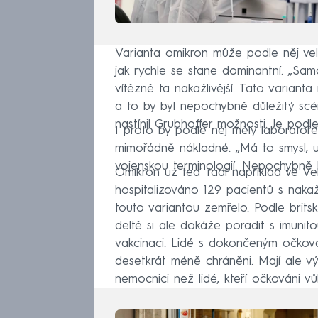
Varianta omikron může podle něj velm
jak rychle se stane dominantní. „Sam
vítězně ta nakažlivější. Tato variant
a to by byl nepochybně důležitý scéná
nastínil Grubhoffer možnosti. Je podl
I proto by podle něj měly laboratoře
mimořádně nákladné. „Má to smysl, u 
vojenskou terminologií. Nepochybně
Omikron už teď řádí například ve Velk
hospitalizováno 129 pacientů s nakažl
touto variantou zemřelo. Podle brits
deltě si ale dokáže poradit s imunit
vakcinaci. Lidé s dokončeným očková
desetkrát méně chráněni. Mají ale v
nemocnici než lidé, kteří očkováni v