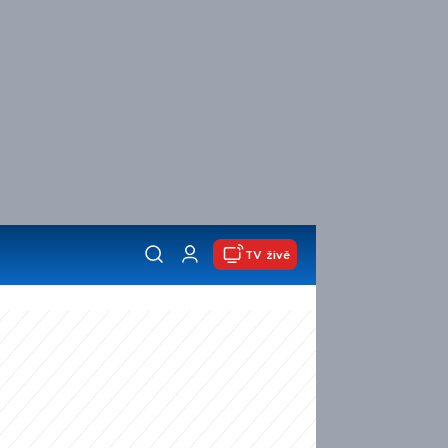
TV živě