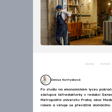
souboj
mutace
Denisa Korityáková
Po studiu na ekonomickém lyceu pokračov
zástupce šéfredaktorky v redakci Genera
Metropolitní univerzitu Praha, obor Med
rokem a věnuje se převážně domácímu děn