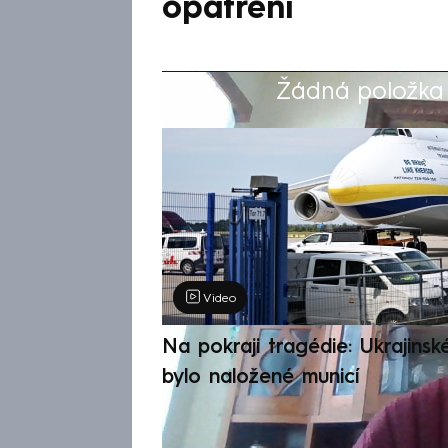
opatření
Žádná položka z
Výběr redakce
Video
Na pokraji tragédie: Ukrajinsk
bylo naložené municí