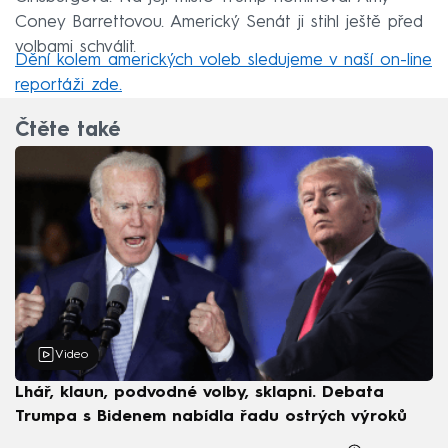
Coney Barrettovou. Americký Senát ji stihl ještě před
volbami schválit.
Dění kolem amerických voleb sledujeme v naší on-line
reportáži zde.
Čtěte také
Video
Lhář, klaun, podvodné volby, sklapni. Debata
Trumpa s Bidenem nabídla řadu ostrých výroků