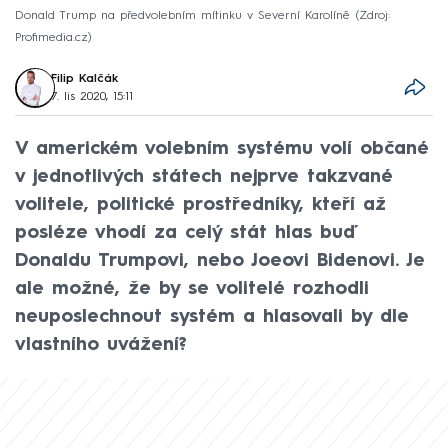
Donald Trump na předvolebním mítinku v Severní Karolíně
Zdroj:
Profimedia.cz
Filip Kalčák
7. lis 2020, 15:11
V americkém volebním systému volí občané
v jednotlivých státech nejprve takzvané
volitele, politické prostředníky, kteří až
posléze vhodí za celý stát hlas buď
Donaldu Trumpovi, nebo Joeovi Bidenovi. Je
ale možné, že by se volitelé rozhodli
neuposlechnout systém a hlasovali by dle
vlastního uvážení?