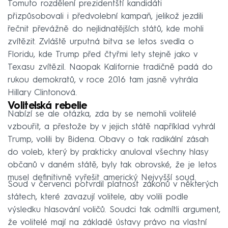
Tomuto rozdělení prezidentští kandidáti
přizpůsobovali i předvolební kampaň, jelikož jezdili
řečnit převážně do nejlidnatějších států, kde mohli
zvítězit. Zvláště urputná bitva se letos svedla o
Floridu, kde Trump před čtyřmi lety stejně jako v
Texasu zvítězil. Naopak Kalifornie tradičně padá do
rukou demokratů, v roce 2016 tam jasně vyhrála
Hillary Clintonová.
Volitelská rebelie
Nabízí se ale otázka, zda by se nemohli volitelé
vzbouřit, a přestože by v jejich státě například vyhrál
Trump, volili by Bidena. Obavy o tak radikální zásah
do voleb, který by prakticky anuloval všechny hlasy
občanů v daném státě, byly tak obrovské, že je letos
musel definitivně vyřešit americký Nejvyšší soud.
Soud v červenci potvrdil platnost zákonů v některých
státech, které zavazují volitele, aby volili podle
výsledku hlasování voličů. Soudci tak odmítli argument,
že volitelé mají na základě ústavy právo na vlastní