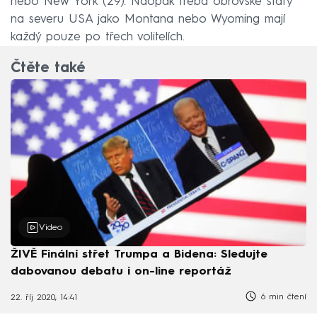
nebo New York (29). Naopak třeba obrovské státy
na severu USA jako Montana nebo Wyoming mají
každý pouze po třech volitelích.
Čtěte také
Video
ŽIVĚ Finální střet Trumpa a Bidena: Sledujte
dabovanou debatu i on-line reportáž
6 min čtení
22. říj 2020, 14:41