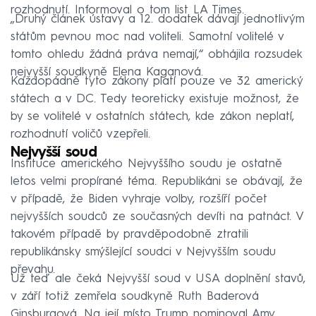
rozhodnutí. Informoval o tom list LA Times.
„Druhý článek ústavy a 12. dodatek dávají jednotlivým
státům pevnou moc nad voliteli. Samotní volitelé v
tomto ohledu žádná práva nemají,“ obhájila rozsudek
nejvyšší soudkyně Elena Kaganová.
Každopádně tyto zákony platí pouze ve 32 americký
státech a v DC. Tedy teoreticky existuje možnost, že
by se volitelé v ostatních státech, kde zákon neplatí,
rozhodnutí voličů vzepřeli.
Nejvyšší soud
Instituce amerického Nejvyššího soudu je ostatně
letos velmi propírané téma. Republikáni se obávají, že
v případě, že Biden vyhraje volby, rozšíří počet
nejvyšších soudců ze současných devíti na patnáct. V
takovém případě by pravděpodobně ztratili
republikánsky smýšlející soudci v Nejvyšším soudu
převahu.
Už teď ale čeká Nejvyšší soud v USA doplnění stavů,
v září totiž zemřela soudkyně Ruth Baderová
Ginsburgová. Na její místo Trump nominoval Amy