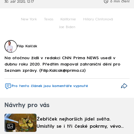
6 min čtení
30. zář 2020, 12:17
New York
Texas
Kalifornie
Hillary Clintonová
Joe Biden
Filip Kalčák
Na otočnou židli v redakci CNN Prima NEWS usedl v
dubnu roku 2020. Předtím mapoval zahraniční dění pro
Seznam zprávy. (Filip.Kalcak@iprima.cz)
Pro tento článek jsou komentáře vypnuté
Návrhy pro vás
Žebříček nejhorších jídel světa.
Umístily se i tři české pokrmy, vévodí
skandinávská kuchyně