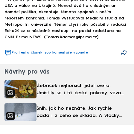
USA a válce na Ukrajině. Nenechává ho chladným ani
domácí politika, akcentuje témata spojená s naším
resortem zahraničí. Tomáš vystudoval Mediální studia na
Metropolitní univerzitě. Téměř čtyři roky působil v redakci
Echo24.cz a následně nastoupil na pozici redaktora na
CNN Prima NEWS. (Tomas.Kacmar@iprima.cz)
Pro tento článek jsou komentáře vypnuté
Návrhy pro vás
Žebříček nejhorších jídel světa.
Umístily se i tři české pokrmy, vévodí
skandinávská kuchyně
Sníh, jak ho neznáte: Jak rychle
padá i z čeho se skládá. A vločky
nejsou bílé