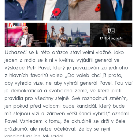
17 fotografií
Uchazeči se k této otázce staví velmi vlažně. Jako
jeden z mála se k ní v květnu vyjádřil generál ve
výslužbě Petr Pavel, který je považován za jednoho
z hlavních favoritů voleb. „Do voleb chci jít proto,
aby vyhrála vize, ne aby vyhrál generál Pavel. Tou vizí
je demokratická a svobodná země, ve které platí
pravidla pro všechny stejně. Své rozhodnutí změním,
jen pokud před volbami bude kandidát, který bude
mít stejnou vizi a zároveň větší šanci vyhrát,“ oznámil
Pavel. Vzhledem k tomu, že aktuálně se drží v čele
průzkumů, ale nelze očekávat, že by se nyní
kandidatury jen tak vzdal.