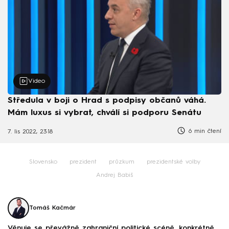
Video
Středula v boji o Hrad s podpisy občanů váhá.
Mám luxus si vybrat, chválí si podporu Senátu
6 min čtení
7. lis 2022, 23:18
Slovensko
prezident
průzkum
prezidentské volby
Andrej Babiš
Tomáš Kačmár
Věnuje se převážně zahraniční politické scéně, konkrétně