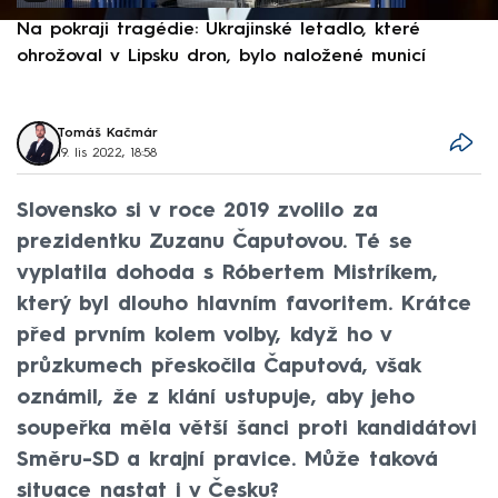
Na pokraji tragédie: Ukrajinské letadlo, které
P
ohrožoval v Lipsku dron, bylo naložené municí
e
Tomáš Kačmár
19. lis 2022, 18:58
Slovensko si v roce 2019 zvolilo za
prezidentku Zuzanu Čaputovou. Té se
vyplatila dohoda s Róbertem Mistríkem,
který byl dlouho hlavním favoritem. Krátce
před prvním kolem volby, když ho v
průzkumech přeskočila Čaputová, však
oznámil, že z klání ustupuje, aby jeho
soupeřka měla větší šanci proti kandidátovi
Směru-SD a krajní pravice. Může taková
situace nastat i v Česku?