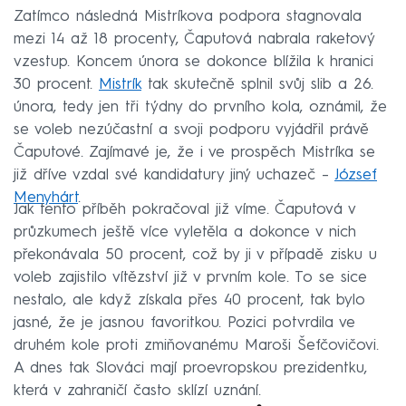
Zatímco následná Mistríkova podpora stagnovala
mezi 14 až 18 procenty, Čaputová nabrala raketový
vzestup. Koncem února se dokonce blížila k hranici
30 procent.
Mistrík
tak skutečně splnil svůj slib a 26.
února, tedy jen tři týdny do prvního kola, oznámil, že
se voleb nezúčastní a svoji podporu vyjádřil právě
Čaputové. Zajímavé je, že i ve prospěch Mistríka se
již dříve vzdal své kandidatury jiný uchazeč –
József
Menyhárt
.
Jak tento příběh pokračoval již víme. Čaputová v
průzkumech ještě více vyletěla a dokonce v nich
překonávala 50 procent, což by ji v případě zisku u
voleb zajistilo vítězství již v prvním kole. To se sice
nestalo, ale když získala přes 40 procent, tak bylo
jasné, že je jasnou favoritkou. Pozici potvrdila ve
druhém kole proti zmiňovanému Maroši Šefčovičovi.
A dnes tak Slováci mají proevropskou prezidentku,
která v zahraničí často sklízí uznání.