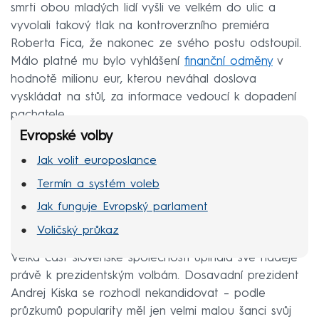
smrti obou mladých lidí vyšli ve velkém do ulic a
vyvolali takový tlak na kontroverzního premiéra
Roberta Fica, že nakonec ze svého postu odstoupil.
Málo platné mu bylo vyhlášení
finanční odměny
v
hodnotě milionu eur, kterou neváhal doslova
vyskládat na stůl, za informace vedoucí k dopadení
pachatele.
Evropské volby
Jak volit europoslance
Termín a systém voleb
Jak funguje Evropský parlament
Voličský průkaz
Velká část slovenské společnosti upínala své naděje
právě k prezidentským volbám. Dosavadní prezident
Andrej Kiska se rozhodl nekandidovat – podle
průzkumů popularity měl jen velmi malou šanci svůj