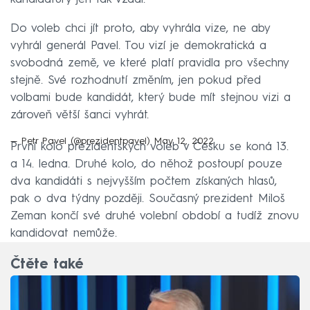
Do voleb chci jít proto, aby vyhrála vize, ne aby
vyhrál generál Pavel. Tou vizí je demokratická a
svobodná země, ve které platí pravidla pro všechny
stejně. Své rozhodnutí změním, jen pokud před
volbami bude kandidát, který bude mít stejnou vizi a
zároveň větší šanci vyhrát.
— Petr Pavel (@prezidentpavel)
May 12, 2022
První kolo prezidentských voleb v Česku se koná 13.
a 14. ledna. Druhé kolo, do něhož postoupí pouze
dva kandidáti s nejvyšším počtem získaných hlasů,
pak o dva týdny později. Současný prezident Miloš
Zeman končí své druhé volební období a tudíž znovu
kandidovat nemůže.
Čtěte také