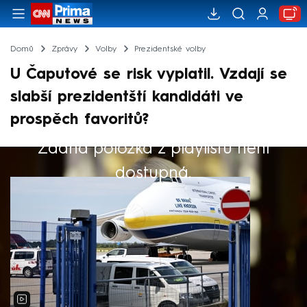
Domů
Zprávy
Volby
Prezidentské volby
U Čaputové se risk vyplatil. Vzdají se
slabší prezidentští kandidáti ve
prospěch favoritů?
Žádná položka z playlistu není
Výběr redakce
dostupná.