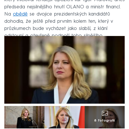
předseda nejsilnějšího hnutí OLANO a ministr financí.
Na
obědě
se dvojice prezidentských kandidátů
dohodla, že ještě před prvním kolem ten, který v
průzkumech bude vycházet jako slabší, z klání
odstoupí a otevřeně podpoří toho silnějšího.
8 fotografií