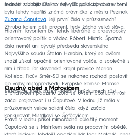
mandát obhájit. Do hry tak vstoupila „nová krev“.
Jednou z uchazeček o nejvyšší politický post v zemi
byla tehdy nepříliš známá právnička z města Pezinok
Zuzana Čaputová
. Její první čísla v průzkumech?
Zhruba kolem pěti procent, tedy žádná velká sláva.
Hlavním favoritem byl tehdy liberálně a proevropsky
orientovaný politik a vědec Róbert Mistrík. Špatná
čísla neměl ani bývalý předseda slovenského
Nejvyššího soudu Štefan Harabin, který se ovšem
snažil získat opačně orientované voliče, a společně s
ním i třeba lídr slovenské krajní pravice Marian
Kotleba. Ficův Směr-SD se nakonec rozhodl postavit
do volby místopředsedu Evropské komise Maroše
Osudný oběd s Matovičem
Šefčoviče, který rázem začal v průzkumech růst.
S příchodem podzimu 2018 se ovšem postupný růst
začal projevovat i u Čaputové. V lednu již měla v
průzkumech velice solidní čísla, když začala
konkurovat Mistríkovi se Šefčovičem.
Právě v lednu přišel mimořádně důležitý moment.
Čaputová se s Mistríkem sešla na pracovním obědě,
který inicioval tehdejší opoziční lídr Igor Matovič, dnes