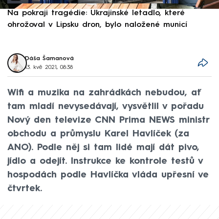
Na pokraji tragédie: Ukrajinské letadlo, které
P
ohrožoval v Lipsku dron, bylo naložené municí
e
Dáša Šamanová
13. kvě 2021, 08:38
Wifi a muzika na zahrádkách nebudou, ať
tam mladí nevysedávají, vysvětlil v pořadu
Nový den televize CNN Prima NEWS ministr
obchodu a průmyslu Karel Havlíček (za
ANO). Podle něj si tam lidé mají dát pivo,
jídlo a odejít. Instrukce ke kontrole testů v
hospodách podle Havlíčka vláda upřesní ve
čtvrtek.