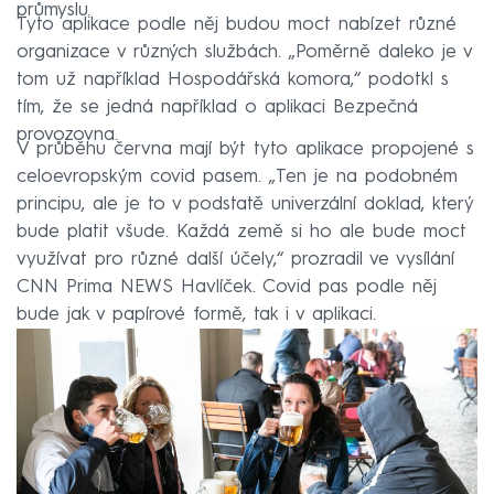
průmyslu.
Tyto aplikace podle něj budou moct nabízet různé
organizace v různých službách. „Poměrně daleko je v
tom už například Hospodářská komora,“ podotkl s
tím, že se jedná například o aplikaci Bezpečná
provozovna.
V průběhu června mají být tyto aplikace propojené s
celoevropským covid pasem. „Ten je na podobném
principu, ale je to v podstatě univerzální doklad, který
bude platit všude. Každá země si ho ale bude moct
využívat pro různé další účely,“ prozradil ve vysílání
CNN Prima NEWS Havlíček. Covid pas podle něj
bude jak v papírové formě, tak i v aplikaci.