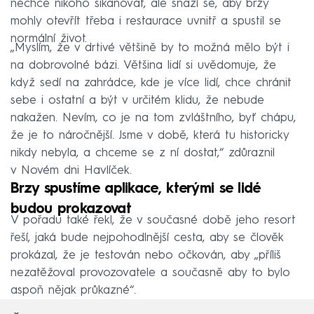
nechce nikoho šikanovat, ale snaží se, aby brzy
mohly otevřít třeba i restaurace uvnitř a spustil se
normální život.
„Myslím, že v drtivé většině by to možná mělo být i
na dobrovolné bázi. Většina lidí si uvědomuje, že
když sedí na zahrádce, kde je více lidí, chce chránit
sebe i ostatní a být v určitém klidu, že nebude
nakažen. Nevím, co je na tom zvláštního, byť chápu,
že je to náročnější. Jsme v době, která tu historicky
nikdy nebyla, a chceme se z ní dostat,“ zdůraznil
v Novém dni Havlíček.
Brzy spustíme aplikace, kterými se lidé
budou prokazovat
V pořadu také řekl, že v současné době jeho resort
řeší, jaká bude nejpohodlnější cesta, aby se člověk
prokázal, že je testován nebo očkován, aby „příliš
nezatěžoval provozovatele a současně aby to bylo
aspoň nějak průkazné“.