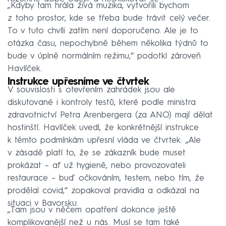
„Kdyby tam hrála živá muzika, vytvořili bychom
z toho prostor, kde se třeba bude trávit celý večer.
To v tuto chvíli zatím není doporučeno. Ale je to
otázka času, nepochybně během několika týdnů to
bude v úplně normálním režimu,“ podotkl zároveň
Havlíček.
Instrukce upřesníme ve čtvrtek
V souvislosti s otevřením zahrádek jsou ale
diskutované i kontroly testů, které podle ministra
zdravotnictví Petra Arenbergera (za ANO) mají dělat
hostinští. Havlíček uvedl, že konkrétnější instrukce
k těmto podmínkám upřesní vláda ve čtvrtek. „Ale
v zásadě platí to, že se zákazník bude muset
prokázat – ať už hygieně, nebo provozovateli
restaurace – buď očkováním, testem, nebo tím, že
prodělal covid,“ zopakoval pravidla a odkázal na
situaci v Bavorsku.
„Tam jsou v něčem opatření dokonce ještě
komplikovanější než u nás. Musí se tam také