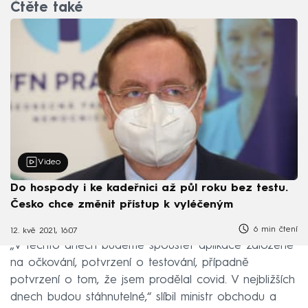
Čtěte také
Video
Do hospody i ke kadeřnici až půl roku bez testu.
Česko chce změnit přístup k vyléčeným
6 min čtení
12. kvě 2021, 16:07
„V těchto dnech budeme spouštět aplikace založené
na očkování, potvrzení o testování, případně
potvrzení o tom, že jsem prodělal covid. V nejbližších
dnech budou stáhnutelné,“ slíbil ministr obchodu a