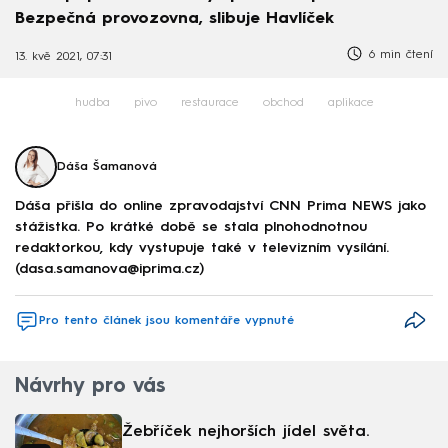
Bezpečná provozovna, slibuje Havlíček
6 min čtení
13. kvě 2021, 07:31
hudba
pivo
restaurace
obchod
aplikace
Dáša Šamanová
Dáša přišla do online zpravodajství CNN Prima NEWS jako
stážistka. Po krátké době se stala plnohodnotnou
redaktorkou, kdy vystupuje také v televizním vysílání.
(dasa.samanova@iprima.cz)
Pro tento článek jsou komentáře vypnuté
Návrhy pro vás
Žebříček nejhorších jídel světa.