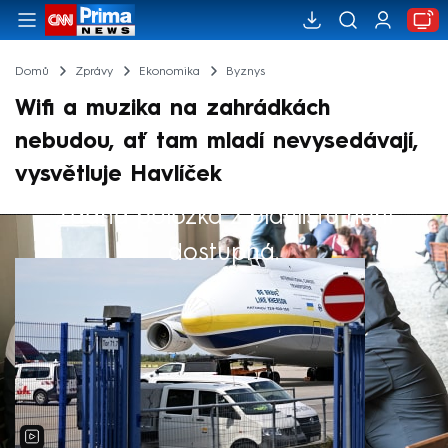
Domů
Zprávy
Ekonomika
Byznys
Wifi a muzika na zahrádkách
nebudou, ať tam mladí nevysedávají,
vysvětluje Havlíček
Žádná položka z playlistu není
Výběr redakce
dostupná.