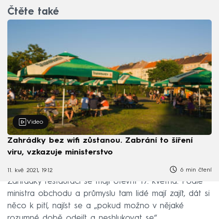
Čtěte také
Video
Zahrádky bez wifi zůstanou. Zabrání to šíření
viru, vzkazuje ministerstvo
6 min čtení
11. kvě 2021, 19:12
Zahrádky restaurací se mají otevřít 17. května. Podle
ministra obchodu a průmyslu tam lidé mají zajít, dát si
něco k pití, najíst se a „pokud možno v nějaké
rozumné době odejít a neshlukovat se“.