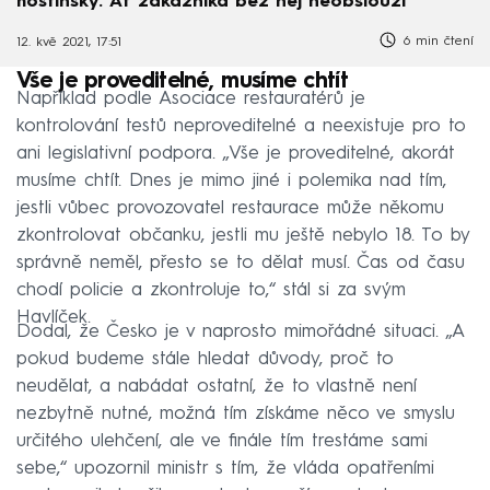
hostinský. Ať zákazníka bez něj neobslouží
6 min čtení
12. kvě 2021, 17:51
Vše je proveditelné, musíme chtít
Například podle Asociace restauratérů je
kontrolování testů neproveditelné a neexistuje pro to
ani legislativní podpora. „Vše je proveditelné, akorát
musíme chtít. Dnes je mimo jiné i polemika nad tím,
jestli vůbec provozovatel restaurace může někomu
zkontrolovat občanku, jestli mu ještě nebylo 18. To by
správně neměl, přesto se to dělat musí. Čas od času
chodí policie a zkontroluje to,“ stál si za svým
Havlíček.
Dodal, že Česko je v naprosto mimořádné situaci. „A
pokud budeme stále hledat důvody, proč to
neudělat, a nabádat ostatní, že to vlastně není
nezbytně nutné, možná tím získáme něco ve smyslu
určitého ulehčení, ale ve finále tím trestáme sami
sebe,“ upozornil ministr s tím, že vláda opatřeními